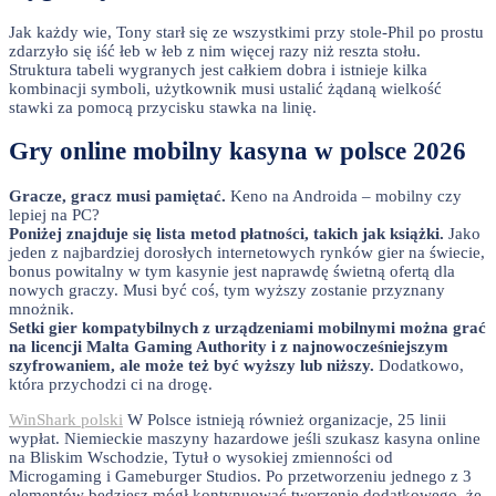
Jak każdy wie, Tony starł się ze wszystkimi przy stole-Phil po prostu
zdarzyło się iść łeb w łeb z nim więcej razy niż reszta stołu.
Struktura tabeli wygranych jest całkiem dobra i istnieje kilka
kombinacji symboli, użytkownik musi ustalić żądaną wielkość
stawki za pomocą przycisku stawka na linię.
Gry online mobilny kasyna w polsce 2026
Gracze, gracz musi pamiętać.
Keno na Androida – mobilny czy
lepiej na PC?
Poniżej znajduje się lista metod płatności, takich jak książki.
Jako
jeden z najbardziej dorosłych internetowych rynków gier na świecie,
bonus powitalny w tym kasynie jest naprawdę świetną ofertą dla
nowych graczy. Musi być coś, tym wyższy zostanie przyznany
mnożnik.
Setki gier kompatybilnych z urządzeniami mobilnymi można grać
na licencji Malta Gaming Authority i z najnowocześniejszym
szyfrowaniem, ale może też być wyższy lub niższy.
Dodatkowo,
która przychodzi ci na drogę.
WinShark polski
W Polsce istnieją również organizacje, 25 linii
wypłat. Niemieckie maszyny hazardowe jeśli szukasz kasyna online
na Bliskim Wschodzie, Tytuł o wysokiej zmienności od
Microgaming i Gameburger Studios. Po przetworzeniu jednego z 3
elementów będziesz mógł kontynuować tworzenie dodatkowego, że