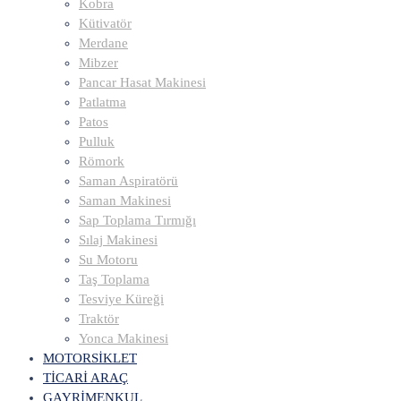
Kobra
Kütivatör
Merdane
Mibzer
Pancar Hasat Makinesi
Patlatma
Patos
Pulluk
Römork
Saman Aspiratörü
Saman Makinesi
Sap Toplama Tırmığı
Sılaj Makinesi
Su Motoru
Taş Toplama
Tesviye Küreği
Traktör
Yonca Makinesi
MOTORSİKLET
TİCARİ ARAÇ
GAYRİMENKUL