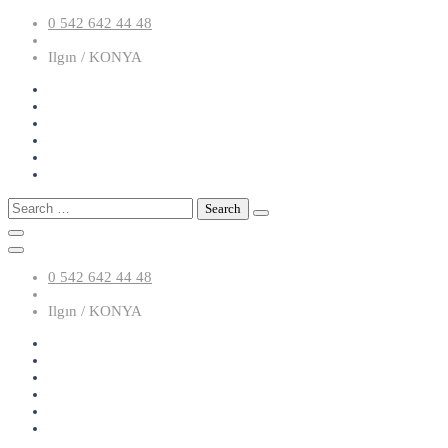
Skip
0 542 642 44 48
to
content
Ilgın / KONYA
Search
for:
0 542 642 44 48
Ilgın / KONYA