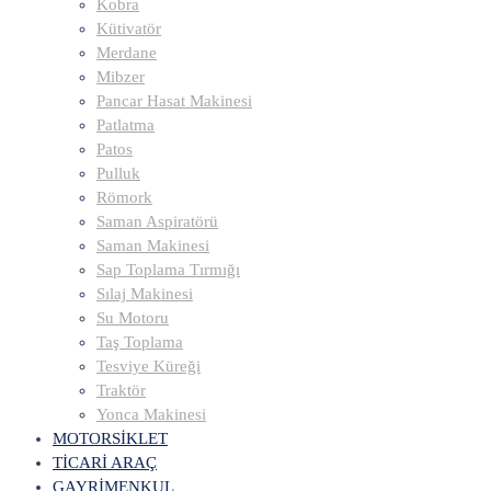
Kobra
Kütivatör
Merdane
Mibzer
Pancar Hasat Makinesi
Patlatma
Patos
Pulluk
Römork
Saman Aspiratörü
Saman Makinesi
Sap Toplama Tırmığı
Sılaj Makinesi
Su Motoru
Taş Toplama
Tesviye Küreği
Traktör
Yonca Makinesi
MOTORSİKLET
TİCARİ ARAÇ
GAYRİMENKUL