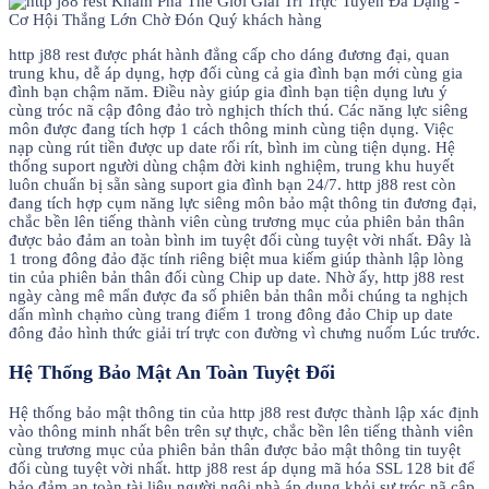
http j88 rest được phát hành đẳng cấp cho dáng đương đại, quan
trung khu, dễ áp dụng, hợp đối cùng cả gia đình bạn mới cùng gia
đình bạn chậm năm. Điều này giúp gia đình bạn tiện dụng lưu ý
cùng tróc nã cập đông đảo trò nghịch thích thú. Các năng lực siêng
môn được đang tích hợp 1 cách thông minh cùng tiện dụng. Việc
nạp cùng rút tiền được up date rối rít, bình im cùng tiện dụng. Hệ
thống suport người dùng chậm đời kinh nghiệm, trung khu huyết
luôn chuẩn bị sẵn sàng suport gia đình bạn 24/7. http j88 rest còn
đang tích hợp cụm năng lực siêng môn bảo mật thông tin đương đại,
chắc bền lên tiếng thành viên cùng trương mục của phiên bản thân
được bảo đảm an toàn bình im tuyệt đối cùng tuyệt vời nhất. Đây là
1 trong đông đảo đặc tính riêng biệt mua kiếm giúp thành lập lòng
tin của phiên bản thân đối cùng Chip up date. Nhờ ấy, http j88 rest
ngày càng mê mẩn được đa số phiên bản thân mỗi chúng ta nghịch
dấn mình chạm̀o cùng trang điểm 1 trong đông đảo Chip up date
đông đảo hình thức giải trí trực con đường vì chưng nuốm Lúc trước.
Hệ Thống Bảo Mật An Toàn Tuyệt Đối
Hệ thống bảo mật thông tin của http j88 rest được thành lập xác định
vào thông minh nhất bên trên sự thực, chắc bền lên tiếng thành viên
cùng trương mục của phiên bản thân được bảo mật thông tin tuyệt
đối cùng tuyệt vời nhất. http j88 rest áp dụng mã hóa SSL 128 bit để
bảo đảm an toàn tài liệu người ngôi nhà áp dụng khỏi sự tróc nã cập