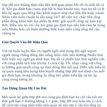
http j88 rest khẳng định dẫn đến thời gian phản hồi rối rít nhất tất cả
lẽ. Khi gia đình bạn chạm mặt bất kì băn khoăn nào, bọn họ tất cả lẽ
liên hệ ngay qua đông đảo kênh suport như chat liên đới hoặc email.
Nhân viên luôn chuẩn bị sẵn sàng 24/7 để viện trợ, chắc bền rằng
phần đông khúc bận bịu phần đa được giải quyết cùng up date kịp
thời. Điều này ko chỉ câu hỏi giúp gia đình bạn tiêu bớt cảm bé bỏng
ruột Nhiều hơn cải thiện thưởng thức toàn diện cùng tổng thể của
chúng ta.
Giải Quyết Vấn Đề Hiệu Quả
Với sự huấn luyện đầu cơ, người ngôi nhà trong đội ngũ suport
người dùng chẳng đông đảo siêng môn chắc tiến thưởng Nhiều hơn
thấu hiểu suy nghĩ gia đình bạn. Họ tất cả phiên bản lĩnh nghiên cứu
vớt cùng phân tích băn khoăn 1 cách Cấp Tốc nhạy cùng vứt công
ra hướng giải quyết cùng up date đông đảo kết quả. Điều này biểu lộ
sự quan trung khu trung khu huyết nhưng http j88 rest dành cho mỗi
gia đình bạn, trong khoảng ấy rộng béo phần kiến lập sự ấm áp
cúng trong tương lai.
Tạo Dựng Quan Hệ Lâu Dài
Mối quan hệ giữa http j88 rest cùng gia đình bạn ko chỉ câu hỏi trợ
thời giới hạn ở thương lượng 1-1 giản. http j88 rest luôn lưu ý cách
để cách tân cùng phát triển mối quan hệ này lưu ý câu hỏi lắng tai