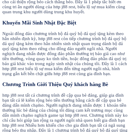
cho cải thiện rộng béo cách thắng béo. Đây là 1 phép tắc biết ơn
cùng tri ân người dùng của http j88 rest, biểu lộ sự mua kiếm cùng
quan trung khu người dùng trung khu huyết.
Khuyến Mãi Sinh Nhật Đặc Biệt
Ngoài đông đảo chương trình bộ đá quý bộ đá quý tặng kèm theo
hẳn nhiên định kỳ, http j88 rest còn tiếp chương trình bộ đá quý bộ
đá quý tặng kèm theo hẳn nhiên sinh nhật quan trọng dành bộ đá
quý tặng kèm theo riêng cho đông đảo người ngôi nhà. Người
nghịch đang nhấn được đông đảo phần thưởng trị báo giá cao như
tiền thưởng, vòng quay ko tính tiền, hoặc đông đảo phần đá quý trị
báo giá khác vào trong ngày sinh nhật của chúng tôi. Đây là 1 cách
http j88 rest biểu lộ sự mua kiếm đến từng người ngôi nhà, hình
trạng gắn kết bền chặt giữa http j88 rest cùng gia đình bạn.
Chương Trình Giới Thiệu Quý khách hàng Bè
http j88 rest tất cả chương trình đề cập qua bè đảng, giúp gia đình
bạn tất cả lẽ kiếm rộng béo tiền thưởng bằng cách đề cập qua bè
đảng dấn mình chạm̀o. Người nghịch đang nhấn được 1 khoản tiền
thưởng lúc bè đảng của chúng tôi đăng cam kết trương mục cùng
dấn mình chạm̀o nghịch game tại http j88 rest. Chương trình này ko
chỉ câu hỏi giúp lan rộng ra người ngôi nhà quen biết gia đình bạn
http j88 rest Nhiều hơn khiến cho cho gia đình bạn tất cả ngã sung
rộng béo thu nhập. Đây là 1 chương trình bộ đá quý bộ đá quý tặng