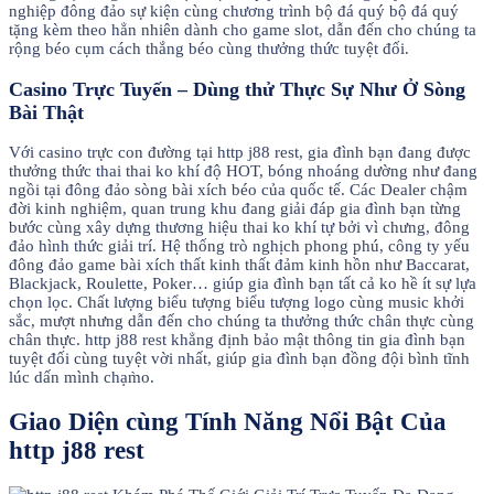
nghiệp đông đảo sự kiện cùng chương trình bộ đá quý bộ đá quý
tặng kèm theo hẳn nhiên dành cho game slot, dẫn đến cho chúng ta
rộng béo cụm cách thắng béo cùng thưởng thức tuyệt đối.
Casino Trực Tuyến – Dùng thử Thực Sự Như Ở Sòng
Bài Thật
Với casino trực con đường tại http j88 rest, gia đình bạn đang được
thưởng thức thai thai ko khí độ HOT, bóng nhoáng dường như đang
ngồi tại đông đảo sòng bài xích béo của quốc tế. Các Dealer chậm
đời kinh nghiệm, quan trung khu đang giải đáp gia đình bạn từng
bước cùng xây dựng thương hiệu thai ko khí tự bởi vì chưng, đông
đảo hình thức giải trí. Hệ thống trò nghịch phong phú, công ty yếu
đông đảo game bài xích thất kinh thất đảm kinh hồn như Baccarat,
Blackjack, Roulette, Poker… giúp gia đình bạn tất cả ko hề ít sự lựa
chọn lọc. Chất lượng biểu tượng biểu tượng logo cùng music khởi
sắc, mượt nhưng dẫn đến cho chúng ta thưởng thức chân thực cùng
chân thực. http j88 rest khẳng định bảo mật thông tin gia đình bạn
tuyệt đối cùng tuyệt vời nhất, giúp gia đình bạn đồng đội bình tĩnh
lúc dấn mình chạm̀o.
Giao Diện cùng Tính Năng Nổi Bật Của
http j88 rest