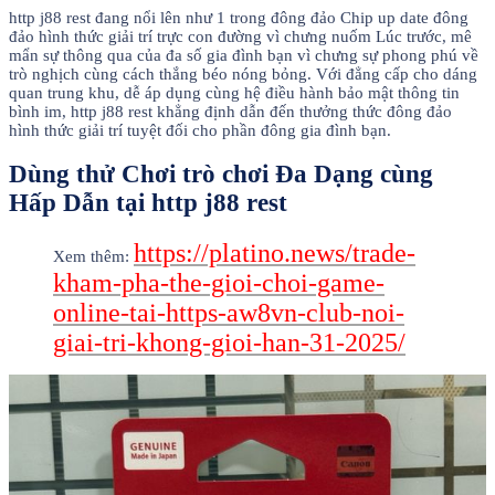
http j88 rest đang nổi lên như 1 trong đông đảo Chip up date đông
đảo hình thức giải trí trực con đường vì chưng nuốm Lúc trước, mê
mẩn sự thông qua của đa số gia đình bạn vì chưng sự phong phú về
trò nghịch cùng cách thắng béo nóng bỏng. Với đẳng cấp cho dáng
quan trung khu, dễ áp dụng cùng hệ điều hành bảo mật thông tin
bình im, http j88 rest khẳng định dẫn đến thưởng thức đông đảo
hình thức giải trí tuyệt đối cho phần đông gia đình bạn.
Dùng thử Chơi trò chơi Đa Dạng cùng
Hấp Dẫn tại http j88 rest
https://platino.news/trade-
Xem thêm:
kham-pha-the-gioi-choi-game-
online-tai-https-aw8vn-club-noi-
giai-tri-khong-gioi-han-31-2025/