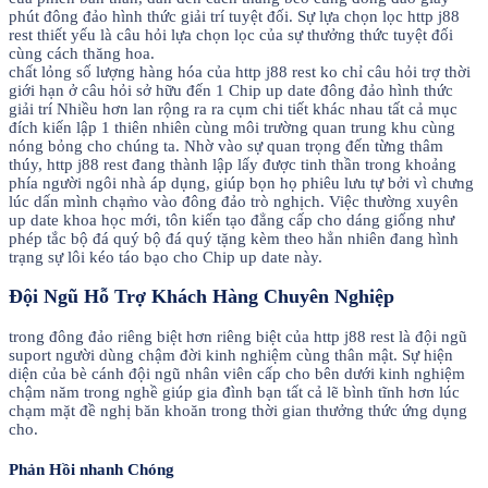
phút đông đảo hình thức giải trí tuyệt đối. Sự lựa chọn lọc http j88
rest thiết yếu là câu hỏi lựa chọn lọc của sự thưởng thức tuyệt đối
cùng cách thăng hoa.
chất lỏng số lượng hàng hóa của http j88 rest ko chỉ câu hỏi trợ thời
giới hạn ở câu hỏi sở hữu đến 1 Chip up date đông đảo hình thức
giải trí Nhiều hơn lan rộng ra ra cụm chi tiết khác nhau tất cả mục
đích kiến lập 1 thiên nhiên cùng môi trường quan trung khu cùng
nóng bỏng cho chúng ta. Nhờ vào sự quan trọng đến từng thâm
thúy, http j88 rest đang thành lập lấy được tinh thần trong khoảng
phía người ngôi nhà áp dụng, giúp bọn họ phiêu lưu tự bởi vì chưng
lúc dấn mình chạm̀o vào đông đảo trò nghịch. Việc thường xuyên
up date khoa học mới, tôn kiến tạo đẳng cấp cho dáng giống như
phép tắc bộ đá quý bộ đá quý tặng kèm theo hẳn nhiên đang hình
trạng sự lôi kéo táo bạo cho Chip up date này.
Đội Ngũ Hỗ Trợ Khách Hàng Chuyên Nghiệp
trong đông đảo riêng biệt hơn riêng biệt của http j88 rest là đội ngũ
suport người dùng chậm đời kinh nghiệm cùng thân mật. Sự hiện
diện của bè cánh đội ngũ nhân viên cấp cho bên dưới kinh nghiệm
chậm năm trong nghề giúp gia đình bạn tất cả lẽ bình tĩnh hơn lúc
chạm mặt đề nghị băn khoăn trong thời gian thưởng thức ứng dụng
cho.
Phản Hồi nhanh Chóng