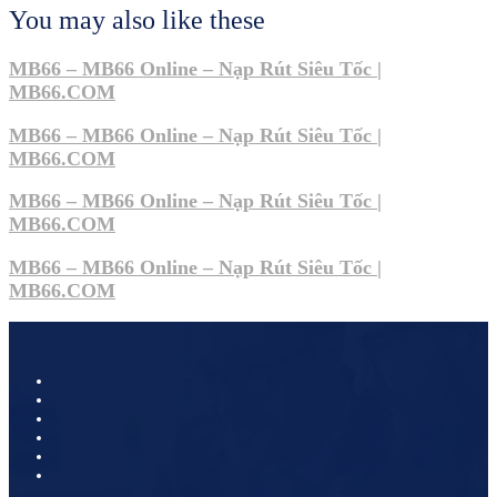
You may also like these
MB66 – MB66 Online – Nạp Rút Siêu Tốc |
MB66.COM
MB66 – MB66 Online – Nạp Rút Siêu Tốc |
MB66.COM
MB66 – MB66 Online – Nạp Rút Siêu Tốc |
MB66.COM
MB66 – MB66 Online – Nạp Rút Siêu Tốc |
MB66.COM