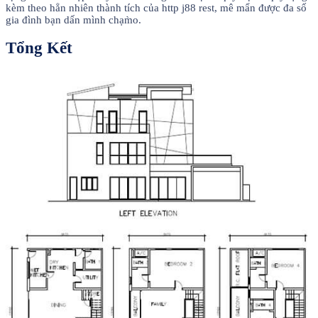
kèm theo hẳn nhiên thành tích của http j88 rest, mê mẩn được đa số
gia đình bạn dấn mình chạm̀o.
Tổng Kết