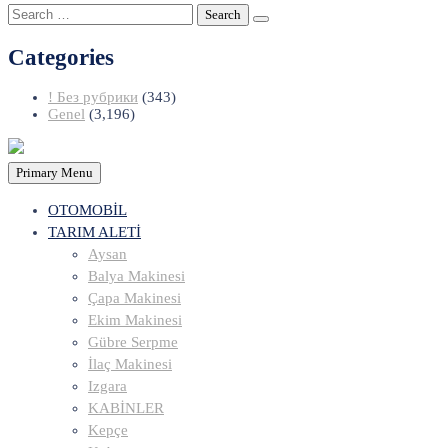
Search
for:
Categories
! Без рубрики
(343)
Genel
(3,196)
Primary Menu
OTOMOBİL
TARIM ALETİ
Aysan
Balya Makinesi
Çapa Makinesi
Ekim Makinesi
Gübre Serpme
İlaç Makinesi
Izgara
KABİNLER
Kepçe