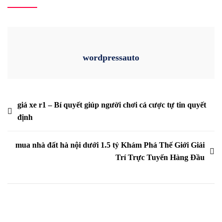
wordpressauto
Post
giá xe r1 – Bí quyết giúp người chơi cá cược tự tin quyết
định
navigation
mua nhà đất hà nội dưới 1.5 tỷ Khám Phá Thế Giới Giải
Trí Trực Tuyến Hàng Đầu