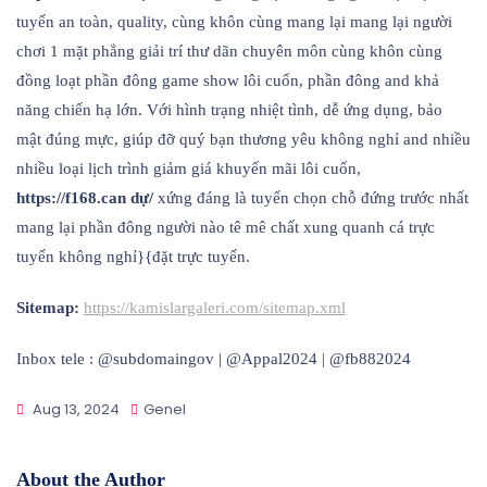
tuyến an toàn, quality, cùng khôn cùng mang lại mang lại người
chơi 1 mặt phẳng giải trí thư dãn chuyên môn cùng khôn cùng
đồng loạt phần đông game show lôi cuốn, phần đông and khả
năng chiến hạ lớn. Với hình trạng nhiệt tình, dễ ứng dụng, bảo
mật đúng mực, giúp đỡ quý bạn thương yêu không nghỉ and nhiều
nhiều loại lịch trình giảm giá khuyến mãi lôi cuốn,
https://f168.can dự/
xứng đáng là tuyển chọn chỗ đứng trước nhất
mang lại phần đông người nào tê mê chất xung quanh cá trực
tuyến không nghỉ}{đặt trực tuyến.
Sitemap:
https://kamislargaleri.com/sitemap.xml
Inbox tele : @subdomaingov | @Appal2024 | @fb882024
Aug 13, 2024
Genel
About the Author