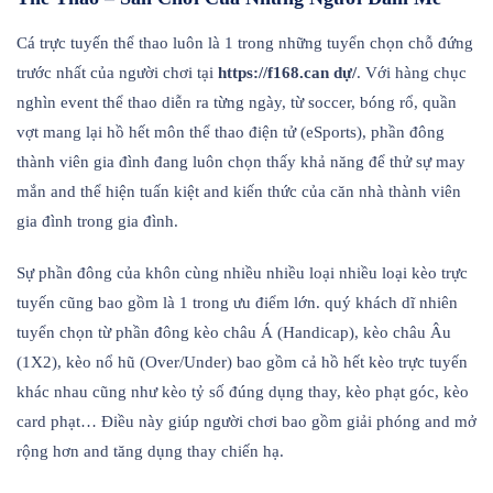
Cá trực tuyến thể thao luôn là 1 trong những tuyển chọn chỗ đứng
trước nhất của người chơi tại
https://f168.can dự/
. Với hàng chục
nghìn event thể thao diễn ra từng ngày, từ soccer, bóng rổ, quần
vợt mang lại hồ hết môn thể thao điện tử (eSports), phần đông
thành viên gia đình đang luôn chọn thấy khả năng để thử sự may
mắn and thể hiện tuấn kiệt and kiến thức của căn nhà thành viên
gia đình trong gia đình.
Sự phần đông của khôn cùng nhiều nhiều loại nhiều loại kèo trực
tuyến cũng bao gồm là 1 trong ưu điểm lớn. quý khách dĩ nhiên
tuyển chọn từ phần đông kèo châu Á (Handicap), kèo châu Âu
(1X2), kèo nổ hũ (Over/Under) bao gồm cả hồ hết kèo trực tuyến
khác nhau cũng như kèo tỷ số đúng dụng thay, kèo phạt góc, kèo
card phạt… Điều này giúp người chơi bao gồm giải phóng and mở
rộng hơn and tăng dụng thay chiến hạ.