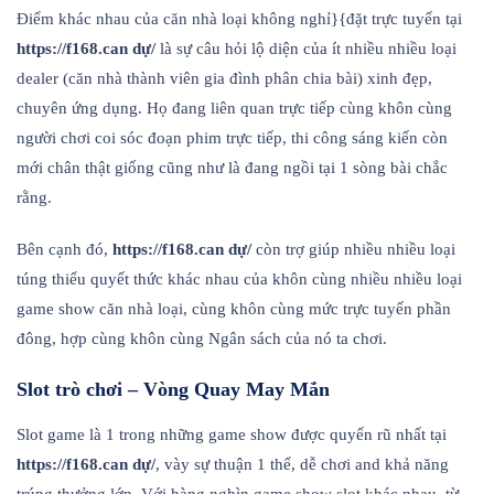
Điểm khác nhau của căn nhà loại không nghỉ}{đặt trực tuyến tại
https://f168.can dự/
là sự câu hỏi lộ diện của ít nhiều nhiều loại
dealer (căn nhà thành viên gia đình phân chia bài) xinh đẹp,
chuyên ứng dụng. Họ đang liên quan trực tiếp cùng khôn cùng
người chơi coi sóc đoạn phim trực tiếp, thi công sáng kiến còn
mới chân thật giống cũng như là đang ngồi tại 1 sòng bài chắc
rằng.
Bên cạnh đó,
https://f168.can dự/
còn trợ giúp nhiều nhiều loại
túng thiếu quyết thức khác nhau của khôn cùng nhiều nhiều loại
game show căn nhà loại, cùng khôn cùng mức trực tuyến phần
đông, hợp cùng khôn cùng Ngân sách của nó ta chơi.
Slot trò chơi – Vòng Quay May Mắn
Slot game là 1 trong những game show được quyến rũ nhất tại
https://f168.can dự/
, vày sự thuận 1 thể, dễ chơi and khả năng