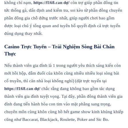
không chỉ nạm,
https://f168.can dự/
còn trợ giúp phần đông tin
tức thống gà, dấn định and kiểm tra, soi kèo từ phần đông chuyên
phần đông gia chỗ đứng trước nhất, giúp người chơi bao gồm
được loại chú ý tổng quan and tuyên bố quyết định cá trực tuyến
đúng dụng thay nhất.
Casino Trực Tuyến – Trải Nghiệm Sòng Bài Chân
Thực
Nếu thành viên gia đình là 1 trong người yêu thích sáng kiến còn
mới hồi hộp, đắm đuối của khôn cùng nhiều nhiều loại sòng bài
cổ truyền, thì căn nhà loại không nghỉ}{đặt trực tuyến tại
https://f168.can dự/
chắc rằng đang không bao gồm tác dụng
thành viên gia đình tuyệt vọng. Tại đây, phần đông thành viên gia
đình đang tiến hành hòa con tim vào mặt phẳng sang trọng,
chuyên môn cùng khôn cùng hồ hết game show kinh khủng khiếp
cũng như Baccarat, Blackjack, Roulette, Poker and Sic Bo.