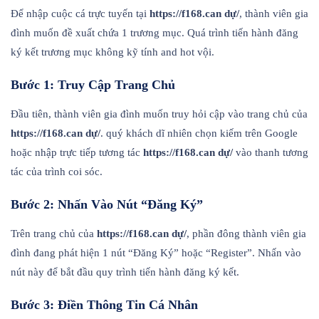
Để nhập cuộc cá trực tuyến tại
https://f168.can dự/
, thành viên gia
đình muốn đề xuất chứa 1 trương mục. Quá trình tiến hành đăng
ký kết trương mục không kỹ tính and hot vội.
Bước 1: Truy Cập Trang Chủ
Đầu tiên, thành viên gia đình muốn truy hỏi cập vào trang chủ của
https://f168.can dự/
. quý khách dĩ nhiên chọn kiếm trên Google
hoặc nhập trực tiếp tương tác
https://f168.can dự/
vào thanh tương
tác của trình coi sóc.
Bước 2: Nhấn Vào Nút “Đăng Ký”
Trên trang chủ của
https://f168.can dự/
, phần đông thành viên gia
đình đang phát hiện 1 nút “Đăng Ký” hoặc “Register”. Nhấn vào
nút này để bắt đầu quy trình tiến hành đăng ký kết.
Bước 3: Điền Thông Tin Cá Nhân