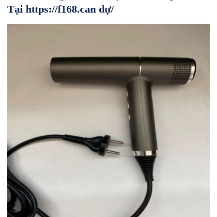
Tại https://f168.can dự/