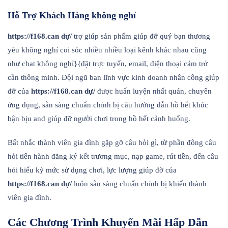
Hỗ Trợ Khách Hàng không nghỉ
https://f168.can dự/
trợ giúp sản phẩm giúp đỡ quý bạn thương
yêu không nghỉ coi sóc nhiều nhiều loại kênh khác nhau cũng
như chat không nghỉ}{đặt trực tuyến, email, điện thoại cảm trở
cần thông minh. Đội ngũ ban lĩnh vực kinh doanh nhân công giúp
đỡ của
https://f168.can dự/
được huấn luyện nhất quán, chuyên
ứng dụng, sẵn sàng chuẩn chỉnh bị câu hướng dẫn hồ hết khúc
bận bịu and giúp đỡ người chơi trong hồ hết cảnh huống.
Bất nhắc thành viên gia đình gặp gỡ câu hỏi gì, từ phần đông câu
hỏi tiến hành đăng ký kết trương mục, nạp game, rút tiền, đến câu
hỏi hiểu kỹ mức sử dụng chơi, lực lượng giúp đỡ của
https://f168.can dự/
luôn sẵn sàng chuẩn chỉnh bị khiến thành
viên gia đình.
Các Chương Trình Khuyến Mãi Hấp Dẫn