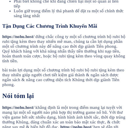
Phải biết khống chế khi đang chiến tíại một số quan ải liên
tiếp
Luôn giữ trọng điểm lý thả phanh để đặt ra một số chính thức
sáng láng nhất
Tận Dụng Các Chương Trình Khuyến Mãi
https://nohu.host/
đứng chắc công ty một số chương trình bộ rubi bộ
rubi tặng kèm theo thay nhiên mê man, chúng ta cần lợi dụng phần
một số chương trình này để nâng cao thời dịp giành Tiên phong.
Quý khách hàng với khả năng nhấn thấy tiền thưởng khi nạp tiền,
hoàn thanh toán cược, hoặc bộ rubi tặng kèm theo vòng quay không
tính tiền.
bài toán lợi dụng một số chương trình bộ rubi bộ rubi tặng kèm theo
thay nhiên giúp người chơi tiết kiệm giá thành & ngân sách được
ngân sách & nâng cao cường diện tích Khủng thời dịp giành Tiên
phong.
Nói tóm lại
https://nohu.host/
khẳng định là một trong điểm mang lại tuyệt vời
mang lại một số người nào phù hợp thị trường game nổ hũ. Với thư
viện game hết sức nhiều dạng, hình hình ảnh khởi sắc, thời dịp trúng
thưởng Khủng, đáng chuẩn xác an toàn bảo mật xác thực, & chức
năng say mê & biển hết đồ đạc,
https://nohu.host/
hẹn sẽ dẫn tới