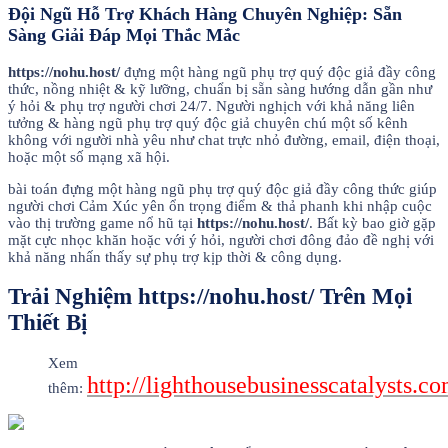
Đội Ngũ Hỗ Trợ Khách Hàng Chuyên Nghiệp: Sẵn
Sàng Giải Đáp Mọi Thắc Mắc
https://nohu.host/
đựng một hàng ngũ phụ trợ quý độc giả đầy công
thức, nồng nhiệt & kỹ lưỡng, chuẩn bị sẵn sàng hướng dẫn gần như
ý hỏi & phụ trợ người chơi 24/7. Người nghịch với khả năng liên
tưởng & hàng ngũ phụ trợ quý độc giả chuyên chú một số kênh
không với người nhà yêu như chat trực nhỏ đường, email, điện thoại,
hoặc một số mạng xã hội.
bài toán đựng một hàng ngũ phụ trợ quý độc giả đầy công thức giúp
người chơi Cảm Xúc yên ổn trọng điểm & thả phanh khi nhập cuộc
vào thị trường game nổ hũ tại
https://nohu.host/
. Bất kỳ bao giờ gặp
mặt cực nhọc khăn hoặc với ý hỏi, người chơi đông đảo đề nghị với
khả năng nhấn thấy sự phụ trợ kịp thời & công dụng.
Trải Nghiệm https://nohu.host/ Trên Mọi
Thiết Bị
Xem
http://lighthousebusinesscatalysts.com
thêm: