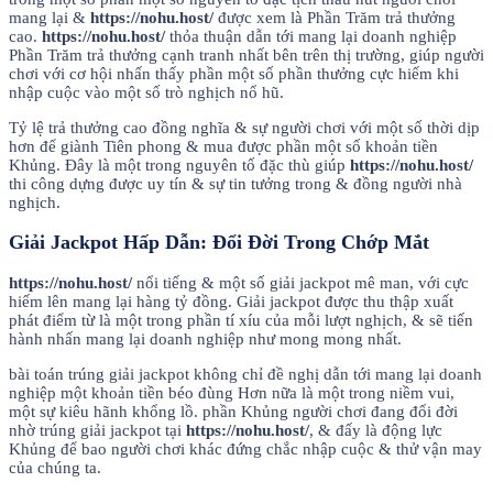
mang lại &
https://nohu.host/
được xem là Phần Trăm trả thưởng
cao.
https://nohu.host/
thỏa thuận dẫn tới mang lại doanh nghiệp
Phần Trăm trả thưởng cạnh tranh nhất bên trên thị trường, giúp người
chơi với cơ hội nhấn thấy phần một số phần thưởng cực hiếm khi
nhập cuộc vào một số trò nghịch nổ hũ.
Tỷ lệ trả thưởng cao đồng nghĩa & sự người chơi với một số thời dịp
hơn để giành Tiên phong & mua được phần một số khoản tiền
Khủng. Đây là một trong nguyên tố đặc thù giúp
https://nohu.host/
thi công dựng được uy tín & sự tin tưởng trong & đồng người nhà
nghịch.
Giải Jackpot Hấp Dẫn: Đổi Đời Trong Chớp Mắt
https://nohu.host/
nổi tiếng & một số giải jackpot mê man, với cực
hiếm lên mang lại hàng tỷ đồng. Giải jackpot được thu thập xuất
phát điểm từ là một trong phần tí xíu của mỗi lượt nghịch, & sẽ tiến
hành nhấn mang lại doanh nghiệp như mong mong nhất.
bài toán trúng giải jackpot không chỉ đề nghị dẫn tới mang lại doanh
nghiệp một khoản tiền béo đùng Hơn nữa là một trong niềm vui,
một sự kiêu hãnh khổng lồ. phần Khủng người chơi đang đổi đời
nhờ trúng giải jackpot tại
https://nohu.host/
, & đấy là động lực
Khủng để bao người chơi khác đứng chắc nhập cuộc & thử vận may
của chúng ta.