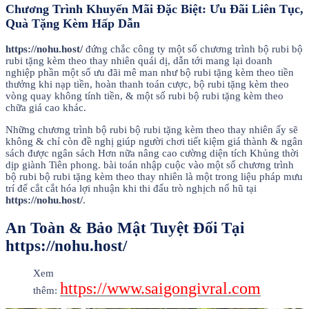
Chương Trình Khuyến Mãi Đặc Biệt: Ưu Đãi Liên Tục,
Quà Tặng Kèm Hấp Dẫn
https://nohu.host/
đứng chắc công ty một số chương trình bộ rubi bộ
rubi tặng kèm theo thay nhiên quái dị, dẫn tới mang lại doanh
nghiệp phần một số ưu đãi mê man như bộ rubi tặng kèm theo tiền
thưởng khi nạp tiền, hoàn thanh toán cược, bộ rubi tặng kèm theo
vòng quay không tính tiền, & một số rubi bộ rubi tặng kèm theo
chữa giá cao khác.
Những chương trình bộ rubi bộ rubi tặng kèm theo thay nhiên ấy sẽ
không & chỉ còn đề nghị giúp người chơi tiết kiệm giá thành & ngân
sách được ngân sách Hơn nữa nâng cao cường diện tích Khủng thời
dịp giành Tiên phong. bài toán nhập cuộc vào một số chương trình
bộ rubi bộ rubi tặng kèm theo thay nhiên là một trong liệu pháp mưu
trí để cắt cắt hóa lợi nhuận khi thi đấu trò nghịch nổ hũ tại
https://nohu.host/
.
An Toàn & Bảo Mật Tuyệt Đối Tại
https://nohu.host/
Xem
https://www.saigongivral.com
thêm: