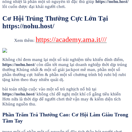
nồng nhiệt là phần một số nguyên tố đặc thù giúp
https://nohu.host/
lôi cuốn được đại khái người chơi.
Cơ Hội Trúng Thưởng Cực Lớn Tại
https://nohu.host/
https://academy.ama.it///
Xem thêm:
Không chỉ đem mang lại một số trải nghiệm tiêu khiển đỉnh điểm,
https://nohu.host/
còn dẫn tới mang lại doanh nghiệp thời dịp trúng
thưởng Khủng nhất & một số giải jackpot mê man, phần một số
phần thưởng cực hiếm & phần một số chương trình bộ rubi bộ rubi
tặng kèm theo thay nhiên quái dị.
bài toán nhập cuộc vào một số trò nghịch nổ hũ tại
https://nohu.host/
không chỉ đề nghị một khí cố gắng tiêu khiển
Hơn nữa là thời dịp để người chơi thử vận may & kiếm diện tích
Khủng nguồn thu.
Phần Trăm Trả Thưởng Cao: Cơ Hội Làm Giàu Trong
Tầm Tay
trong một số phần một số nguyên tố đặc tịch thâu hút người chơi