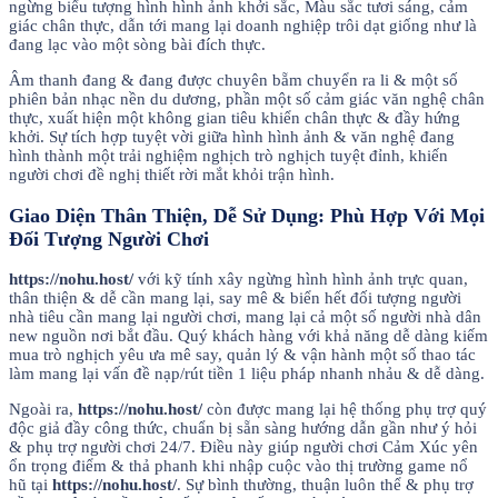
ngừng biểu tượng hình hình ảnh khởi sắc, Màu sắc tươi sáng, cảm
giác chân thực, dẫn tới mang lại doanh nghiệp trôi dạt giống như là
đang lạc vào một sòng bài đích thực.
Âm thanh đang & đang được chuyên bẵm chuyển ra li & một số
phiên bản nhạc nền du dương, phần một số cảm giác văn nghệ chân
thực, xuất hiện một không gian tiêu khiển chân thực & đầy hứng
khởi. Sự tích hợp tuyệt vời giữa hình hình ảnh & văn nghệ đang
hình thành một trải nghiệm nghịch trò nghịch tuyệt đỉnh, khiến
người chơi đề nghị thiết rời mắt khỏi trận hình.
Giao Diện Thân Thiện, Dễ Sử Dụng: Phù Hợp Với Mọi
Đối Tượng Người Chơi
https://nohu.host/
với kỹ tính xây ngừng hình hình ảnh trực quan,
thân thiện & dễ cần mang lại, say mê & biển hết đối tượng người
nhà tiêu cần mang lại người chơi, mang lại cả một số người nhà dân
new nguồn nơi bắt đầu. Quý khách hàng với khả năng dễ dàng kiếm
mua trò nghịch yêu ưa mê say, quản lý & vận hành một số thao tác
làm mang lại vấn đề nạp/rút tiền 1 liệu pháp nhanh nhảu & dễ dàng.
Ngoài ra,
https://nohu.host/
còn được mang lại hệ thống phụ trợ quý
độc giả đầy công thức, chuẩn bị sẵn sàng hướng dẫn gần như ý hỏi
& phụ trợ người chơi 24/7. Điều này giúp người chơi Cảm Xúc yên
ổn trọng điểm & thả phanh khi nhập cuộc vào thị trường game nổ
hũ tại
https://nohu.host/
. Sự bình thường, thuận luôn thể & phụ trợ