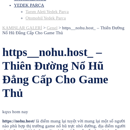
YEDEK PARÇA
Tarım Aleti Yedek Parça
Otomobil Yedek Parça
KAMIŞLAR GALERİ
>
Genel
>
https__nohu.host_ – Thiên Đường
Nổ Hũ Đẳng Cấp Cho Game Thủ
https__nohu.host_ –
Thiên Đường Nổ Hũ
Đẳng Cấp Cho Game
Thủ
kqxs hom nay
https://nohu.host/
là điểm mang lại tuyệt vời mang lại một số người
nào phù hợp thị trường game nổ hũ trực nhỏ đường, địa điểm người