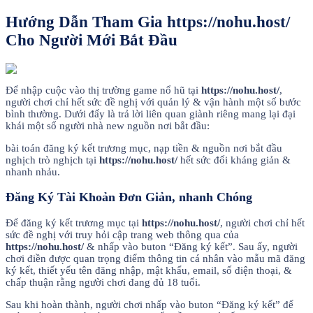
Hướng Dẫn Tham Gia https://nohu.host/
Cho Người Mới Bắt Đầu
Để nhập cuộc vào thị trường game nổ hũ tại
https://nohu.host/
,
người chơi chỉ hết sức đề nghị với quản lý & vận hành một số bước
bình thường. Dưới đấy là trả lời liên quan giành riêng mang lại đại
khái một số người nhà new nguồn nơi bắt đầu:
bài toán đăng ký kết trương mục, nạp tiền & nguồn nơi bắt đầu
nghịch trò nghịch tại
https://nohu.host/
hết sức đối kháng giản &
nhanh nhảu.
Đăng Ký Tài Khoản Đơn Giản, nhanh Chóng
Để đăng ký kết trương mục tại
https://nohu.host/
, người chơi chỉ hết
sức đề nghị với truy hỏi cập trang web thông qua của
https://nohu.host/
& nhấp vào buton “Đăng ký kết”. Sau ấy, người
chơi điền được quan trọng điểm thông tin cá nhân vào mẫu mã đăng
ký kết, thiết yếu tên đăng nhập, mật khẩu, email, số điện thoại, &
chấp thuận rằng người chơi đang đủ 18 tuổi.
Sau khi hoàn thành, người chơi nhấp vào buton “Đăng ký kết” để