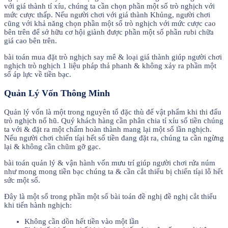
với giá thành tí xíu, chúng ta cần chọn phần một số trò nghịch với
mức cược thấp. Nếu người chơi với giá thành Khủng, người chơi
cũng với khả năng chọn phần một số trò nghịch với mức cược cao
bên trên để sở hữu cơ hội giành được phần một số phần rubi chữa
giá cao bên trên.
bài toán mua đặt trò nghịch say mê & loại giá thành giúp người chơi
nghịch trò nghịch 1 liệu pháp thả phanh & không xảy ra phần một
số áp lực về tiền bạc.
Quản Lý Vốn Thông Minh
Quản lý vốn là một trong nguyên tố đặc thù để vật phẩm khi thi đấu
trò nghịch nổ hũ. Quý khách hàng cần phân chia tí xíu số tiền chúng
ta với & đặt ra một chấm hoàn thành mang lại một số lần nghịch.
Nếu người chơi chiến tíại hết số tiền đang đặt ra, chúng ta cần ngừng
lại & không cần chũm gỡ gạc.
bài toán quản lý & vận hành vốn mưu trí giúp người chơi rứa núm
như mong mong tiền bạc chúng ta & cần cắt thiểu bị chiến tíại lỗ hết
sức một số.
Đây là một số trong phần một số bài toán đề nghị đề nghị cắt thiểu
khi tiến hành nghịch:
Không cần dồn hết tiền vào một lần