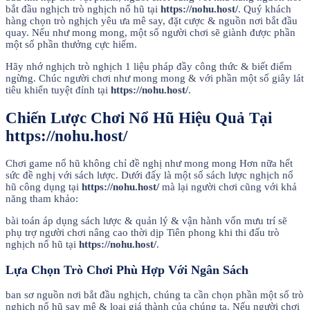
bắt đầu nghịch trò nghịch nổ hũ tại
https://nohu.host/
. Quý khách
hàng chọn trò nghịch yêu ưa mê say, đặt cược & nguồn nơi bắt đầu
quay. Nếu như mong mong, một số người chơi sẽ giành được phần
một số phần thưởng cực hiếm.
Hãy nhớ nghịch trò nghịch 1 liệu pháp đầy công thức & biết điểm
ngừng. Chúc người chơi như mong mong & với phần một số giây lát
tiêu khiển tuyệt đỉnh tại
https://nohu.host/
.
Chiến Lược Chơi Nổ Hũ Hiệu Quả Tại
https://nohu.host/
Chơi game nổ hũ không chỉ đề nghị như mong mong Hơn nữa hết
sức đề nghị với sách lược. Dưới đấy là một số sách lược nghịch nổ
hũ công dụng tại
https://nohu.host/
mà lại người chơi cũng với khả
năng tham khảo:
bài toán áp dụng sách lược & quản lý & vận hành vốn mưu trí sẽ
phụ trợ người chơi nâng cao thời dịp Tiên phong khi thi đấu trò
nghịch nổ hũ tại
https://nohu.host/
.
Lựa Chọn Trò Chơi Phù Hợp Với Ngân Sách
ban sơ nguồn nơi bắt đầu nghịch, chúng ta cần chọn phần một số trò
nghịch nổ hũ say mê & loại giá thành của chúng ta. Nếu người chơi