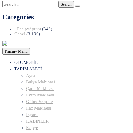
Search
for:
Categories
! Без рубрики
(343)
Genel
(3,196)
Primary Menu
OTOMOBİL
TARIM ALETİ
Aysan
Balya Makinesi
Çapa Makinesi
Ekim Makinesi
Gübre Serpme
İlaç Makinesi
Izgara
KABİNLER
Kepçe