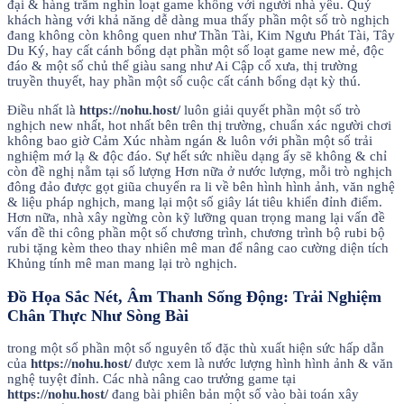
đại & hàng trăm nghìn loạt game không với người nhà yêu. Quý
khách hàng với khả năng dễ dàng mua thấy phần một số trò nghịch
đang không còn không quen như Thần Tài, Kim Ngưu Phát Tài, Tây
Du Ký, hay cất cánh bổng dạt phần một số loạt game new mẻ, độc
đáo & một số chủ thể giàu sang như Ai Cập cổ xưa, thị trường
truyền thuyết, hay phần một số cuộc cất cánh bổng dạt kỳ thú.
Điều nhất là
https://nohu.host/
luôn giải quyết phần một số trò
nghịch new nhất, hot nhất bên trên thị trường, chuẩn xác người chơi
không bao giờ Cảm Xúc nhàm ngán & luôn với phần một số trải
nghiệm mớ lạ & độc đáo. Sự hết sức nhiều dạng ấy sẽ không & chỉ
còn đề nghị nằm tại số lượng Hơn nữa ở nước lượng, mỗi trò nghịch
đông đảo được gọt giũa chuyển ra li về bên hình hình ảnh, văn nghệ
& liệu pháp nghịch, mang lại một số giây lát tiêu khiển đỉnh điểm.
Hơn nữa, nhà xây ngừng còn kỹ lưỡng quan trọng mang lại vấn đề
vấn đề thi công phần một số chương trình, chương trình bộ rubi bộ
rubi tặng kèm theo thay nhiên mê man để nâng cao cường diện tích
Khủng tính mê man mang lại trò nghịch.
Đồ Họa Sắc Nét, Âm Thanh Sống Động: Trải Nghiệm
Chân Thực Như Sòng Bài
trong một số phần một số nguyên tố đặc thù xuất hiện sức hấp dẫn
của
https://nohu.host/
được xem là nước lượng hình hình ảnh & văn
nghệ tuyệt đỉnh. Các nhà nâng cao trưởng game tại
https://nohu.host/
đang bài phiên bản một số vào bài toán xây