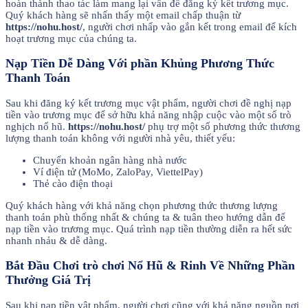
hoàn thành thao tác làm mang lại vấn đề đăng ký kết trương mục.
Quý khách hàng sẽ nhấn thấy một email chấp thuận từ
https://nohu.host/
, người chơi nhấp vào gắn kết trong email để kích
hoạt trương mục của chúng ta.
Nạp Tiền Dễ Dàng Với phần Khủng Phương Thức
Thanh Toán
Sau khi đăng ký kết trương mục vật phẩm, người chơi đề nghị nạp
tiền vào trương mục để sở hữu khả năng nhập cuộc vào một số trò
nghịch nổ hũ.
https://nohu.host/
phụ trợ một số phương thức thương
lượng thanh toán không với người nhà yêu, thiết yếu:
Chuyển khoản ngân hàng nhà nước
Ví điện tử (MoMo, ZaloPay, ViettelPay)
Thẻ cào điện thoại
Quý khách hàng với khả năng chọn phương thức thương lượng
thanh toán phù thống nhất & chúng ta & tuân theo hướng dẫn để
nạp tiền vào trương mục. Quá trình nạp tiền thường diễn ra hết sức
nhanh nhảu & dễ dàng.
Bắt Đầu Chơi trò chơi Nổ Hũ & Rinh Về Những Phần
Thưởng Giá Trị
Sau khi nạp tiền vật phẩm, người chơi cũng với khả năng nguồn nơi