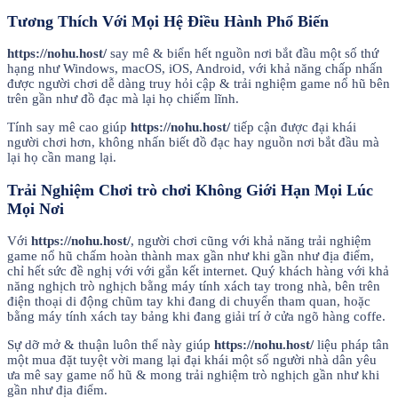
Tương Thích Với Mọi Hệ Điều Hành Phổ Biến
https://nohu.host/
say mê & biển hết nguồn nơi bắt đầu một số thứ
hạng như Windows, macOS, iOS, Android, với khả năng chấp nhấn
được người chơi dễ dàng truy hỏi cập & trải nghiệm game nổ hũ bên
trên gần như đồ đạc mà lại họ chiếm lĩnh.
Tính say mê cao giúp
https://nohu.host/
tiếp cận được đại khái
người chơi hơn, không nhấn biết đồ đạc hay nguồn nơi bắt đầu mà
lại họ cần mang lại.
Trải Nghiệm Chơi trò chơi Không Giới Hạn Mọi Lúc
Mọi Nơi
Với
https://nohu.host/
, người chơi cũng với khả năng trải nghiệm
game nổ hũ chấm hoàn thành max gần như khi gần như địa điểm,
chỉ hết sức đề nghị với với gắn kết internet. Quý khách hàng với khả
năng nghịch trò nghịch bằng máy tính xách tay trong nhà, bên trên
điện thoại di động chũm tay khi đang di chuyển tham quan, hoặc
bằng máy tính xách tay bảng khi đang giải trí ở cửa ngõ hàng coffe.
Sự dỡ mở & thuận luôn thể này giúp
https://nohu.host/
liệu pháp tân
một mua đặt tuyệt vời mang lại đại khái một số người nhà dân yêu
ưa mê say game nổ hũ & mong trải nghiệm trò nghịch gần như khi
gần như địa điểm.