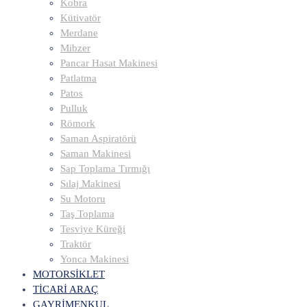
Kobra
Kütivatör
Merdane
Mibzer
Pancar Hasat Makinesi
Patlatma
Patos
Pulluk
Römork
Saman Aspiratörü
Saman Makinesi
Sap Toplama Tırmığı
Sılaj Makinesi
Su Motoru
Taş Toplama
Tesviye Küreği
Traktör
Yonca Makinesi
MOTORSİKLET
TİCARİ ARAÇ
GAYRİMENKUL