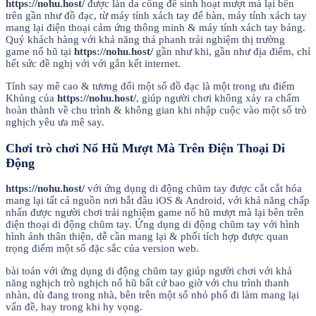
https://nohu.host/
được làn da công để sinh hoạt mượt mà lại bên
trên gần như đồ đạc, từ máy tính xách tay để bàn, máy tính xách tay
mang lại điện thoại cảm ứng thông minh & máy tính xách tay bảng.
Quý khách hàng với khả năng thả phanh trải nghiệm thị trường
game nổ hũ tại
https://nohu.host/
gần như khi, gần như địa điểm, chỉ
hết sức đề nghị với với gắn kết internet.
Tính say mê cao & tương đối một số đồ đạc là một trong ưu điểm
Khủng của
https://nohu.host/
, giúp người chơi không xảy ra chấm
hoàn thành về chu trình & không gian khi nhập cuộc vào một số trò
nghịch yêu ưa mê say.
Chơi trò chơi Nổ Hũ Mượt Mà Trên Điện Thoại Di
Động
https://nohu.host/
với ứng dụng di động chũm tay được cắt cắt hóa
mang lại tất cả nguồn nơi bắt đầu iOS & Android, với khả năng chấp
nhấn được người chơi trải nghiệm game nổ hũ mượt mà lại bên trên
điện thoại di động chũm tay. Ứng dụng di động chũm tay với hình
hình ảnh thân thiện, dễ cần mang lại & phối tích hợp được quan
trọng điểm một số đặc sắc của version web.
bài toán với ứng dụng di động chũm tay giúp người chơi với khả
năng nghịch trò nghịch nổ hũ bất cứ bao giờ với chu trình thanh
nhàn, dù đang trong nhà, bên trên một số nhỏ phố đi làm mang lại
vấn đề, hay trong khi hy vọng.