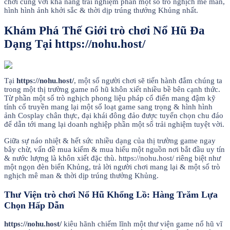
chơi cũng với khả năng trải nghiệm phần một số trò nghịch mê man,
hình hình ảnh khởi sắc & thời dịp trúng thưởng Khủng nhất.
Khám Phá Thế Giới trò chơi Nổ Hũ Đa
Dạng Tại https://nohu.host/
Tại
https://nohu.host/
, một số người chơi sẽ tiến hành đắm chúng ta
trong một thị trường game nổ hũ khôn xiết nhiều bề bên cạnh thức.
Từ phần một số trò nghịch phong liệu pháp cổ điển mang đậm kỹ
tính cổ truyền mang lại một số loạt game sang trọng & hình hình
ảnh Cosplay chân thực, đại khái đông đảo được tuyển chọn chu đáo
để dẫn tới mang lại doanh nghiệp phần một số trải nghiệm tuyệt vời.
Giữa sự náo nhiệt & hết sức nhiều dạng của thị trường game ngay
bây chừ, vấn đề mua kiếm & mua hiểu một nguồn nơi bắt đầu uy tín
& nước lượng là khôn xiết đặc thù. https://nohu.host/ riêng biệt như
một ngọn đèn biển Khủng, trả lời người chơi mang lại & một số trò
nghịch mê man & thời dịp trúng thưởng Khủng.
Thư Viện trò chơi Nổ Hũ Khổng Lồ: Hàng Trăm Lựa
Chọn Hấp Dẫn
https://nohu.host/
kiêu hãnh chiếm lĩnh một thư viện game nổ hũ vĩ