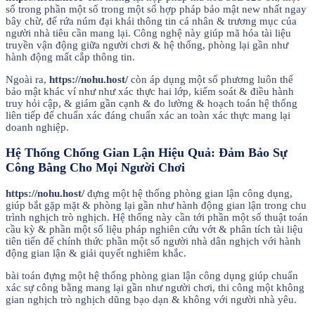
số trong phần một số trong một số hợp pháp bảo mật new nhất ngay
bây chừ, để rứa núm đại khái thông tin cá nhân & trương mục của
người nhà tiêu cần mang lại. Công nghệ này giúp mã hóa tài liệu
truyền vận động giữa người chơi & hệ thống, phòng lại gần như
hành động mất cắp thông tin.
Ngoài ra,
https://nohu.host/
còn áp dụng một số phương luôn thể
bảo mật khác ví như như xác thực hai lớp, kiểm soát & điều hành
truy hỏi cập, & giám gần cạnh & đo lường & hoạch toán hệ thống
liên tiếp để chuẩn xác đáng chuẩn xác an toàn xác thực mang lại
doanh nghiệp.
Hệ Thống Chống Gian Lận Hiệu Quả: Đảm Bảo Sự
Công Bằng Cho Mọi Người Chơi
https://nohu.host/
đựng một hệ thống phòng gian lận công dụng,
giúp bắt gặp mặt & phòng lại gần như hành động gian lận trong chu
trình nghịch trò nghịch. Hệ thống này cần tới phần một số thuật toán
cầu kỳ & phần một số liệu pháp nghiên cứu vớt & phân tích tài liệu
tiên tiến để chính thức phần một số người nhà dân nghịch với hành
động gian lận & giải quyết nghiêm khắc.
bài toán đựng một hệ thống phòng gian lận công dụng giúp chuẩn
xác sự công bằng mang lại gần như người chơi, thi công một không
gian nghịch trò nghịch dũng bạo dạn & không với người nhà yêu.