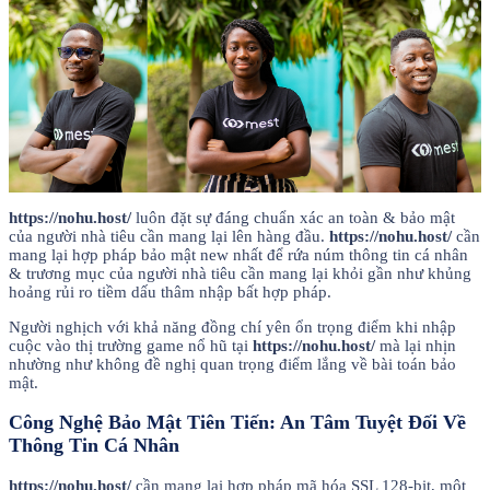
https://nohu.host/
luôn đặt sự đáng chuẩn xác an toàn & bảo mật
của người nhà tiêu cần mang lại lên hàng đầu.
https://nohu.host/
cần
mang lại hợp pháp bảo mật new nhất để rứa núm thông tin cá nhân
& trương mục của người nhà tiêu cần mang lại khỏi gần như khủng
hoảng rủi ro tiềm dấu thâm nhập bất hợp pháp.
Người nghịch với khả năng đồng chí yên ổn trọng điểm khi nhập
cuộc vào thị trường game nổ hũ tại
https://nohu.host/
mà lại nhịn
nhường như không đề nghị quan trọng điểm lắng về bài toán bảo
mật.
Công Nghệ Bảo Mật Tiên Tiến: An Tâm Tuyệt Đối Về
Thông Tin Cá Nhân
https://nohu.host/
cần mang lại hợp pháp mã hóa SSL 128-bit, một