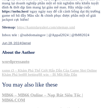
mang lại doanh nghiệp phần một số trải nghiệm tiêu khiển tuyệt
đỉnh & thời dịp làm mang lại giàu mê man. Hãy nhập cuộc
https://nohu.host/
ngay ngày nay để cất cánh bổng dạt thị trường
game nổ hũ đầy Màu sắc & chinh phục được phần một số giải
jackpot cực hiếm!
Sitemap:
https://kamislargaleri.com/sitemap.xml
Inbox tele : @subdomaingov | @Appal2024 | @fb882024
Jun 28, 2024
Genel
About the Author
wordpressauto
Post
xsmn t3 – Khám Phá Thế Giới Hấp Dẫn Của Game Slot Online
Khám Phá bet88 betting88 win – Bí Mật Hấp Dẫn
navigation
You may also like these
MB66 – MB66 Online – Nạp Rút Siêu Tốc |
MB66.COM