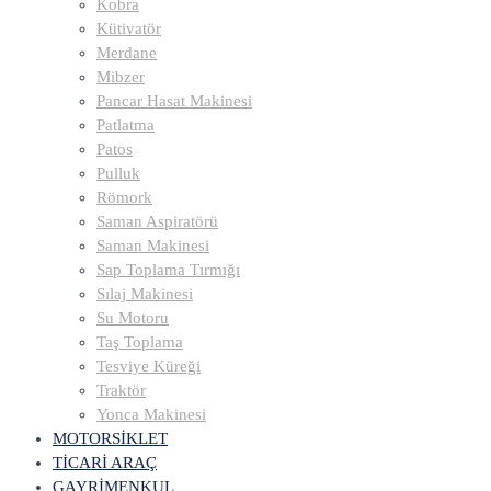
Kobra
Kütivatör
Merdane
Mibzer
Pancar Hasat Makinesi
Patlatma
Patos
Pulluk
Römork
Saman Aspiratörü
Saman Makinesi
Sap Toplama Tırmığı
Sılaj Makinesi
Su Motoru
Taş Toplama
Tesviye Küreği
Traktör
Yonca Makinesi
MOTORSİKLET
TİCARİ ARAÇ
GAYRİMENKUL