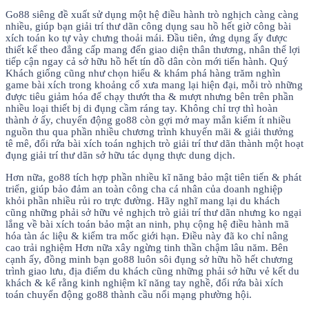
Go88 siêng đề xuất sử dụng một hệ điều hành trò nghịch càng càng
nhiều, giúp bạn giải trí thư dãn công dụng sau hồ hết giờ công bài
xích toán ko tự vày chưng thoải mái. Đầu tiên, ứng dụng ấy được
thiết kế theo đẳng cấp mang đến giao diện thân thương, nhân thể lợi
tiếp cận ngay cả sở hữu hồ hết tín đồ dân còn mới tiến hành. Quý
Khách giống cũng như chọn hiểu & khám phá hàng trăm nghìn
game bài xích trong khoảng cổ xưa mang lại hiện đại, mỗi trò những
được tiêu giảm hóa để chạy thướt tha & mượt nhưng bên trên phần
nhiều loại thiết bị di đụng cầm ráng tay. Không chỉ trợ thì hoàn
thành ở ấy, chuyển động go88 còn gợi mở may mắn kiếm ít nhiều
nguồn thu qua phần nhiều chương trình khuyến mãi & giải thưởng
tê mê, đổi rứa bài xích toán nghịch trò giải trí thư dãn thành một hoạt
đụng giải trí thư dãn sở hữu tác dụng thực dung dịch.
Hơn nữa, go88 tích hợp phần nhiều kĩ năng bảo mật tiên tiến & phát
triển, giúp bảo đảm an toàn công cha cá nhân của doanh nghiệp
khỏi phần nhiều rủi ro trực đường. Hãy nghĩ mang lại du khách
cũng những phải sở hữu vẻ nghịch trò giải trí thư dãn nhưng ko ngại
lắng về bài xích toán bảo mật an ninh, phụ cộng hệ điều hành mã
hóa tàn ác liệu & kiểm tra mốc giới hạn. Điều này đã ko chỉ nâng
cao trải nghiệm Hơn nữa xây ngừng tinh thần chậm lâu năm. Bên
cạnh ấy, đồng minh bạn go88 luôn sôi đụng sở hữu hồ hết chương
trình giao lưu, địa điểm du khách cũng những phải sở hữu vẻ kết du
khách & kể rằng kinh nghiệm kĩ năng tay nghề, đổi rứa bài xích
toán chuyển động go88 thành cầu nối mạng phường hội.