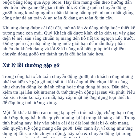
buộc bằng lòng qua App Store. Hãy làm mang đến theo hướng dẫn
bên trên nền game để giảm thiểu lỗi, & đừng quên chuyển động
go88 trong khoảng nguồn nhấn là túng bấn quyết nhanh nhất giống
cũng như để an toàn & an toàn & đáng an toàn & tin cậy.
Khi ứng dụng được cài đặt đặt, mở nó lên & đăng nhập hoặc thiết kế
trương mục còn mới. Quý Khách đã được kính chào đón tại vày giao
diện tê mê, sẵn sàng chuẩn bị mang đến hồ hết trò nghịch Lúc trước.
Đừng quên cập nhật ứng dụng mốc giới hạn để nhấn thấy phần
nhiều du khách dạng vá lỗi & kĩ năng nổi biệt, giúp trải nghiệm
chuyển động go88 trở thành tuyệt đối hoàn hảo hơn.
Xử lý lỗi thường gặp gỡ
Trong công bài xích toán chuyển động go88, du khách cũng những
phải sở hữu vẻ gặp gỡ một số ít ít lỗi càng nhiều chọn kiếm cũng
như chuyển động ko thành công hoặc ứng dụng bị treo. Đầu tiên,
kiểm tra lại liên kết internet & thử chuyển động lại sau vài phút. Nếu
bài xích toán ko xẩy ra mất, hãy cập nhật hệ ứng dụng loại thiết bị
để đáp ứng tính tương xứng.
Một lỗi khác là liên can mang lại quyền tróc nã cập, chẳng hạn cũng
như ứng dụng bắt buộc quyền nhưng lại bị trong khoảng chối. Trong
tình huống này, hãy vào phần cài đặt đặt loại thiết bị & cấp mang
đến quyền tuỳ cộng mang đến go88. Bên cạnh ấy, ví cũng như ứng
dụng bị lỗi sau khi chuyển động, hãy xóa & chuyển động lại trong