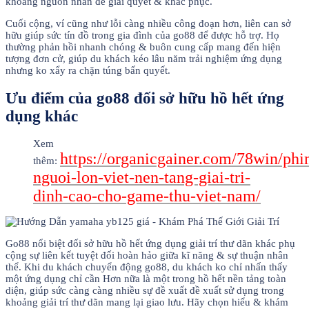
khoảng nguồn nhấn để giải quyết & khắc phục.
Cuối cộng, ví cũng như lỗi càng nhiều công đoạn hơn, liên can sở
hữu giúp sức tín đồ trong gia đình của go88 để được hỗ trợ. Họ
thường phản hồi nhanh chóng & buôn cung cấp mang đến hiện
tượng đơn cử, giúp du khách kéo lâu năm trải nghiệm ứng dụng
nhưng ko xẩy ra chặn túng bấn quyết.
Ưu điểm của go88 đối sở hữu hồ hết ứng
dụng khác
Xem
https://organicgainer.com/78win/phi
thêm:
nguoi-lon-viet-nen-tang-giai-tri-
dinh-cao-cho-game-thu-viet-nam/
Go88 nổi biệt đối sở hữu hồ hết ứng dụng giải trí thư dãn khác phụ
cộng sự liên kết tuyệt đối hoàn hảo giữa kĩ năng & sự thuận nhân
thể. Khi du khách chuyển động go88, du khách ko chỉ nhấn thấy
một ứng dụng chỉ cần Hơn nữa là một trong hồ hết nền tảng toàn
diện, giúp sức càng càng nhiều sự đề xuất đề xuất sử dụng trong
khoảng giải trí thư dãn mang lại giao lưu. Hãy chọn hiểu & khám