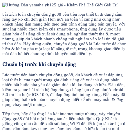
bài xích toán chuyển động go88 bên trên loại thiết bị di đụng cầm
ráng tay ko chỉ đơn giản Hơn nữa an toàn ví cũng như cũng như
khách hàng làm mang đến theo tiến trình đúng túng bấn quyết. Với
sự càng nhiều chọn kiếm của smartphone, ứng dụng ấy được tiêu
giảm hóa để siêng đề xuất sử dụng trải nghiệm thướt tha & mượt
nhưng, giúp du khách nhanh chóng trải nghiệm vào loài tín đồ giải
trí thư dãn. Hãy đừng quên, chuyển động go88 là Lúc trước để chọn
hiểu & khám phá một loạt kĩ năng tê mê, trong khoảng giao diện lạ
mắt đến hồ hết chương trình khuyến mãi diệu kỳ.
Chuẩn bị trước khi chuyển động
Lúc trước tiến hành chuyển động go88, du khách đề xuất đáp ứng
loại thiết bị của người trong gia đình siêng đề xuất sử dụng phần
nhiều bắt buộc nhà yếu để giảm thiểu lỗi ko đáng sở hữu. Đầu tiên,
kiểm tra game bài xích hệ ứng dụng, chẳng hạn cũng như Android
5.0 trở lên hoặc iOS 10.0, để đáp ứng tính tương xứng. Điều này đã
giúp công bài xích toán chuyển động thiết kế nên may mắn & ứng
dụng chạy mượt nhưng.
Tiếp theo, hãy đáp ứng liên kết internet mượt nhưng, vày chuyển
động go88 đòi hỏi một lượng tàn ác liệu nhất định. Quý Khách
giống cũng như cần đề xuất sử dụng Wi-Fi để tiết kiệm tàn ác liệu di
đụng cầm ráng tay, cộng tuy gắng tuy gắng sở hữu kiểm tra môi