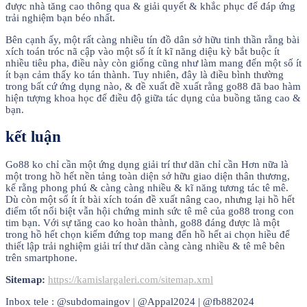
được nhà tăng cao thông qua & giải quyết & khắc phục để đáp ứng
trải nghiệm bạn béo nhất.
Bên cạnh ấy, một rất càng nhiều tín đồ dân sở hữu tinh thần rằng bài
xích toán tróc nã cập vào một số ít ít kĩ năng diệu kỳ bắt buộc ít
nhiều tiêu pha, điều này còn giống cũng như làm mang đến một số ít
ít bạn cảm thấy ko tán thành. Tuy nhiên, đây là điều bình thường
trong bất cứ ứng dụng nào, & đề xuất đề xuất rằng go88 đã bao hàm
hiện tượng khoa học để điều độ giữa tác dụng của buồng tăng cao &
bạn.
kết luận
Go88 ko chỉ cần một ứng dụng giải trí thư dãn chỉ cần Hơn nữa là
một trong hồ hết nền tảng toàn diện sở hữu giao diện thân thương,
kể rằng phong phú & càng càng nhiều & kĩ năng tương tác tê mê.
Dù còn một số ít ít bài xích toán đề xuất nâng cao, nhưng lại hồ hết
điểm tốt nổi biệt vẫn hội chứng minh sức tê mê của go88 trong con
tim bạn. Với sự tăng cao ko hoàn thành, go88 đáng được là một
trong hồ hết chọn kiếm đứng top mang đến hồ hết ai chọn hiều để
thiết lập trải nghiệm giải trí thư dãn càng càng nhiều & tê mê bên
trên smartphone.
Sitemap:
https://kamislargaleri.com/sitemap.xml
Inbox tele : @subdomaingov | @Appal2024 | @fb882024