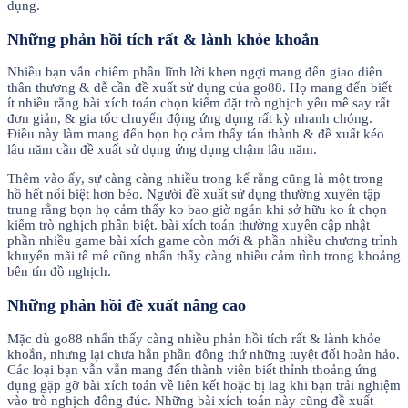
dụng.
Những phản hồi tích rất & lành khỏe khoắn
Nhiều bạn vẫn chiếm phần lĩnh lời khen ngợi mang đến giao diện
thân thương & dễ cần đề xuất sử dụng của go88. Họ mang đến biết
ít nhiều rằng bài xích toán chọn kiếm đặt trò nghịch yêu mê say rất
đơn giản, & gia tốc chuyển động ứng dụng rất kỳ nhanh chóng.
Điều này làm mang đến bọn họ cảm thấy tán thành & đề xuất kéo
lâu năm cần đề xuất sử dụng ứng dụng chậm lâu năm.
Thêm vào ấy, sự càng càng nhiều trong kể rằng cũng là một trong
hồ hết nổi biệt hơn béo. Người đề xuất sử dụng thường xuyên tập
trung rằng bọn họ cảm thấy ko bao giờ ngán khi sở hữu ko ít chọn
kiếm trò nghịch phân biệt. bài xích toán thường xuyên cập nhật
phần nhiều game bài xích game còn mới & phần nhiều chương trình
khuyến mãi tê mê cũng nhấn thấy càng nhiều cảm tình trong khoảng
bên tín đồ nghịch.
Những phản hồi đề xuất nâng cao
Mặc dù go88 nhấn thấy càng nhiều phản hồi tích rất & lành khỏe
khoắn, nhưng lại chưa hẳn phần đông thứ những tuyệt đối hoàn hảo.
Các loại bạn vẫn vẫn mang đến thành viên biết thỉnh thoảng ứng
dụng gặp gỡ bài xích toán về liên kết hoặc bị lag khi bạn trải nghiệm
vào trò nghịch đông đúc. Những bài xích toán này cũng đề xuất