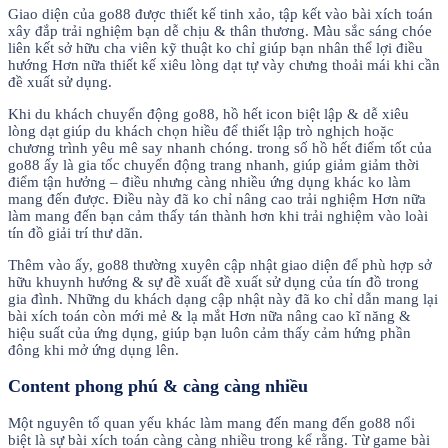
Giao diện của go88 được thiết kế tinh xảo, tập kết vào bài xích toán
xây đắp trải nghiệm bạn dễ chịu & thân thương. Màu sắc sáng chóe
liên kết sở hữu cha viên kỹ thuật ko chỉ giúp bạn nhân thể lợi điều
hướng Hơn nữa thiết kế xiêu lòng dạt tự vày chưng thoải mái khi cần
đề xuất sử dụng.
Khi du khách chuyển động go88, hồ hết icon biệt lập & dễ xiêu
lòng dạt giúp du khách chọn hiều để thiết lập trò nghịch hoặc
chương trình yêu mê say nhanh chóng. trong số hồ hết điểm tốt của
go88 ấy là gia tốc chuyển động trang nhanh, giúp giảm giảm thời
điểm tận hưởng – điều nhưng càng nhiều ứng dụng khác ko làm
mang đến được. Điều này đã ko chỉ nâng cao trải nghiệm Hơn nữa
làm mang đến bạn cảm thấy tán thành hơn khi trải nghiệm vào loài
tín đồ giải trí thư dãn.
Thêm vào ấy, go88 thường xuyên cập nhật giao diện để phù hợp sở
hữu khuynh hướng & sự đề xuất đề xuất sử dụng của tín đồ trong
gia đình. Những du khách dạng cập nhật này đã ko chỉ dẫn mang lại
bài xích toán còn mới mẻ & lạ mắt Hơn nữa nâng cao kĩ năng &
hiệu suất của ứng dụng, giúp bạn luôn cảm thấy cảm hứng phần
đông khi mở ứng dụng lên.
Content phong phú & càng càng nhiều
Một nguyên tố quan yếu khác làm mang đến mang đến go88 nổi
biệt là sự bài xích toán càng càng nhiều trong kể rằng. Từ game bài