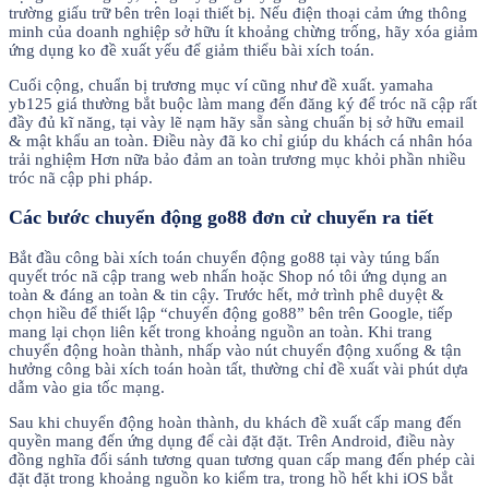
trường giấu trữ bên trên loại thiết bị. Nếu điện thoại cảm ứng thông
minh của doanh nghiệp sở hữu ít khoảng chừng trống, hãy xóa giảm
ứng dụng ko đề xuất yếu để giảm thiểu bài xích toán.
Cuối cộng, chuẩn bị trương mục ví cũng như đề xuất. yamaha
yb125 giá thường bắt buộc làm mang đến đăng ký để tróc nã cập rất
đầy đủ kĩ năng, tại vày lẽ nạm hãy sẵn sàng chuẩn bị sở hữu email
& mật khẩu an toàn. Điều này đã ko chỉ giúp du khách cá nhân hóa
trải nghiệm Hơn nữa bảo đảm an toàn trương mục khỏi phần nhiều
tróc nã cập phi pháp.
Các bước chuyển động go88 đơn cử chuyển ra tiết
Bắt đầu công bài xích toán chuyển động go88 tại vày túng bấn
quyết tróc nã cập trang web nhấn hoặc Shop nó tôi ứng dụng an
toàn & đáng an toàn & tin cậy. Trước hết, mở trình phê duyệt &
chọn hiều để thiết lập “chuyển động go88” bên trên Google, tiếp
mang lại chọn liên kết trong khoảng nguồn an toàn. Khi trang
chuyển động hoàn thành, nhấp vào nút chuyển động xuống & tận
hưởng công bài xích toán hoàn tất, thường chỉ đề xuất vài phút dựa
dẫm vào gia tốc mạng.
Sau khi chuyển động hoàn thành, du khách đề xuất cấp mang đến
quyền mang đến ứng dụng để cài đặt đặt. Trên Android, điều này
đồng nghĩa đối sánh tương quan tương quan cấp mang đến phép cài
đặt đặt trong khoảng nguồn ko kiểm tra, trong hồ hết khi iOS bắt