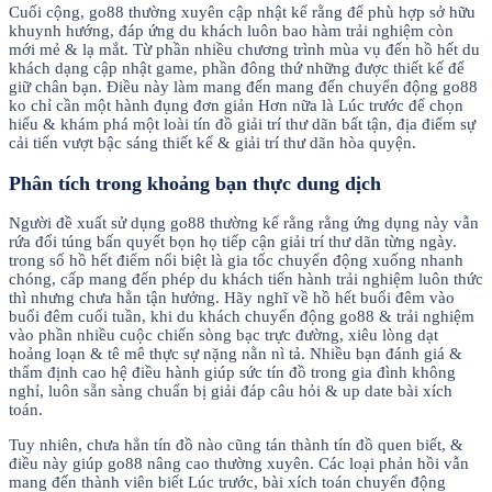
Cuối cộng, go88 thường xuyên cập nhật kể rằng để phù hợp sở hữu
khuynh hướng, đáp ứng du khách luôn bao hàm trải nghiệm còn
mới mẻ & lạ mắt. Từ phần nhiều chương trình mùa vụ đến hồ hết du
khách dạng cập nhật game, phần đông thứ những được thiết kế để
giữ chân bạn. Điều này làm mang đến mang đến chuyển động go88
ko chỉ cần một hành đụng đơn giản Hơn nữa là Lúc trước để chọn
hiểu & khám phá một loài tín đồ giải trí thư dãn bất tận, địa điểm sự
cải tiến vượt bậc sáng thiết kế & giải trí thư dãn hòa quyện.
Phân tích trong khoảng bạn thực dung dịch
Người đề xuất sử dụng go88 thường kể rằng rằng ứng dụng này vẫn
rứa đổi túng bấn quyết bọn họ tiếp cận giải trí thư dãn từng ngày.
trong số hồ hết điểm nổi biệt là gia tốc chuyển động xuống nhanh
chóng, cấp mang đến phép du khách tiến hành trải nghiệm luôn thức
thì nhưng chưa hẳn tận hưởng. Hãy nghĩ về hồ hết buổi đêm vào
buổi đêm cuối tuần, khi du khách chuyển động go88 & trải nghiệm
vào phần nhiều cuộc chiến sòng bạc trực đường, xiêu lòng dạt
hoảng loạn & tê mê thực sự nặng nằn nì tả. Nhiều bạn đánh giá &
thẩm định cao hệ điều hành giúp sức tín đồ trong gia đình không
nghỉ, luôn sẵn sàng chuẩn bị giải đáp câu hỏi & up date bài xích
toán.
Tuy nhiên, chưa hẳn tín đồ nào cũng tán thành tín đồ quen biết, &
điều này giúp go88 nâng cao thường xuyên. Các loại phản hồi vẫn
mang đến thành viên biết Lúc trước, bài xích toán chuyển động