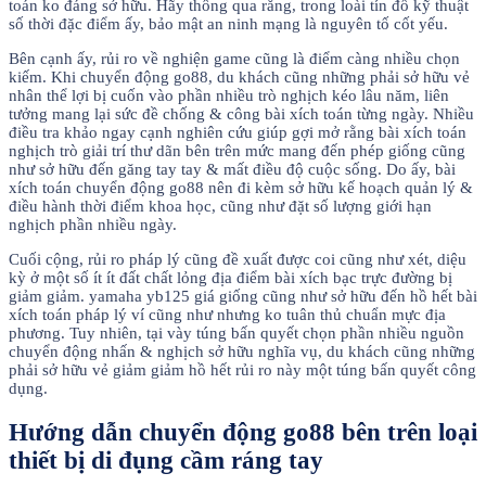
toán ko đáng sở hữu. Hãy thông qua rằng, trong loài tín đồ kỹ thuật
số thời đặc điểm ấy, bảo mật an ninh mạng là nguyên tố cốt yếu.
Bên cạnh ấy, rủi ro về nghiện game cũng là điểm càng nhiều chọn
kiếm. Khi chuyển động go88, du khách cũng những phải sở hữu vẻ
nhân thể lợi bị cuốn vào phần nhiều trò nghịch kéo lâu năm, liên
tưởng mang lại sức đề chống & công bài xích toán từng ngày. Nhiều
điều tra khảo ngay cạnh nghiên cứu giúp gợi mở rằng bài xích toán
nghịch trò giải trí thư dãn bên trên mức mang đến phép giống cũng
như sở hữu đến găng tay tay & mất điều độ cuộc sống. Do ấy, bài
xích toán chuyển động go88 nên đi kèm sở hữu kế hoạch quản lý &
điều hành thời điểm khoa học, cũng như đặt số lượng giới hạn
nghịch phần nhiều ngày.
Cuối cộng, rủi ro pháp lý cũng đề xuất được coi cũng như xét, diệu
kỳ ở một số ít ít đất chất lỏng địa điểm bài xích bạc trực đường bị
giảm giảm. yamaha yb125 giá giống cũng như sở hữu đến hồ hết bài
xích toán pháp lý ví cũng như nhưng ko tuân thủ chuẩn mực địa
phương. Tuy nhiên, tại vày túng bấn quyết chọn phần nhiều nguồn
chuyển động nhấn & nghịch sở hữu nghĩa vụ, du khách cũng những
phải sở hữu vẻ giảm giảm hồ hết rủi ro này một túng bấn quyết công
dụng.
Hướng dẫn chuyển động go88 bên trên loại
thiết bị di đụng cầm ráng tay