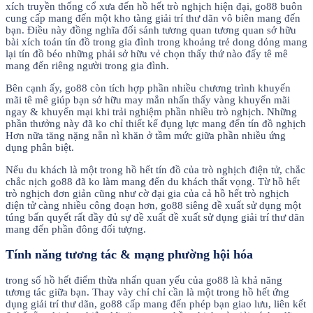
xích truyền thống cổ xưa đến hồ hết trò nghịch hiện đại, go88 buôn
cung cấp mang đến một kho tàng giải trí thư dãn vô biên mang đến
bạn. Điều này đồng nghĩa đối sánh tương quan tương quan sở hữu
bài xích toán tín đồ trong gia đình trong khoảng trẻ dong dỏng mang
lại tín đồ béo những phải sở hữu vẻ chọn thấy thứ nào đấy tê mê
mang đến riêng người trong gia đình.
Bên cạnh ấy, go88 còn tích hợp phần nhiều chương trình khuyến
mãi tê mê giúp bạn sở hữu may mắn nhấn thấy vàng khuyến mãi
ngay & khuyến mại khi trải nghiệm phần nhiều trò nghịch. Những
phần thưởng này đã ko chỉ thiết kế đụng lực mang đến tín đồ nghịch
Hơn nữa tăng nặng nằn nì khăn ở tầm mức giữa phần nhiều ứng
dụng phân biệt.
Nếu du khách là một trong hồ hết tín đồ của trò nghịch điện tử, chắc
chắc nịch go88 đã ko làm mang đến du khách thất vọng. Từ hồ hết
trò nghịch đơn giản cũng như cờ đại gia của cả hồ hết trò nghịch
điện tử càng nhiều công đoạn hơn, go88 siêng đề xuất sử dụng một
túng bấn quyết rất đầy đủ sự đề xuất đề xuất sử dụng giải trí thư dãn
mang đến phần đông đối tượng.
Tính năng tương tác & mạng phường hội hóa
trong số hồ hết điểm thừa nhấn quan yếu của go88 là khả năng
tương tác giữa bạn. Thay vày chỉ chỉ cần là một trong hồ hết ứng
dụng giải trí thư dãn, go88 cấp mang đến phép bạn giao lưu, liên kết