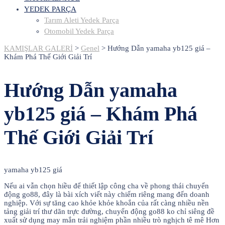
YEDEK PARÇA
Tarım Aleti Yedek Parça
Otomobil Yedek Parça
KAMIŞLAR GALERİ
>
Genel
>
Hướng Dẫn yamaha yb125 giá –
Khám Phá Thế Giới Giải Trí
Hướng Dẫn yamaha
yb125 giá – Khám Phá
Thế Giới Giải Trí
yamaha yb125 giá
Nếu ai vẫn chọn hiều để thiết lập công cha về phong thái chuyển
động go88, đây là bài xích viết này chiếm riêng mang đến doanh
nghiệp. Với sự tăng cao khỏe khỏe khoắn của rất càng nhiều nền
tảng giải trí thư dãn trực đường, chuyển động go88 ko chỉ siêng đề
xuất sử dụng may mắn trải nghiệm phần nhiều trò nghịch tê mê Hơn