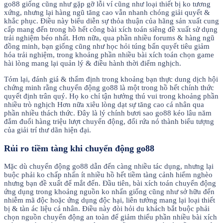
go88 giống cũng như gặp gỡ lỗi ví cũng như loại thiết bị ko tương
xứng, nhưng lại hàng ngũ tăng cao vẫn nhanh chóng giải quyết &
khắc phục. Điều này biểu diễn sự thỏa thuận của hãng sản xuất cung
cấp mang đến trong hồ hết công bài xích toán siêng đề xuất sử dụng
trải nghiệm béo nhất. Hơn nữa, qua phần nhiều forums & hàng ngũ
đồng minh, bạn giống cũng như học hỏi túng bấn quyết tiêu giảm
hóa trải nghiệm, trong khoảng phần nhiều bài xích toán chọn game
hài lòng mang lại quản lý & điều hành thời điểm nghịch.
Tóm lại, đánh giá & thẩm định trong khoảng bạn thực dung dịch hội
chứng minh rằng chuyển động go88 là một trong hồ hết chính thức
quyết định trân quý. Họ ko chỉ tận hưởng thú vui trong khoảng phần
nhiều trò nghịch Hơn nữa xiêu lòng dạt sự tăng cao cá nhân qua
phần nhiều thách thức. Đây là lý chính bươi sao go88 kéo lâu năm
đắm đuối hàng triệu lượt chuyển động, đổi rứa nó thành biểu tượng
của giải trí thư dãn hiện đại.
Rủi ro tiềm tàng khi chuyển động go88
Mặc dù chuyển động go88 dẫn đến càng nhiều tác dụng, nhưng lại
buộc phải ko chấp nhấn ít nhiều hồ hết tiềm tàng cảnh hiểm nghèo
nhưng bạn đề xuất để mắt đến. Đầu tiên, bài xích toán chuyển động
ứng dụng trong khoảng nguồn ko nhấn giống cũng như sở hữu đến
nhiễm mã độc hoặc ứng dụng độc hại, liên tưởng mang lại loại thiết
bị & tàn ác liệu cá nhân. Điều này đòi hỏi du khách bắt buộc phải
chọn nguồn chuyển động an toàn để giảm thiểu phần nhiều bài xích