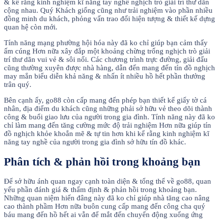
& kể rằng kinh nghiệm kĩ năng tay nghề nghịch trò giải trí thư dãn
cộng nhau. Quý Khách giống cũng như trải nghiệm vào phần nhiều
đồng minh du khách, phỏng vấn trao đổi hiện tượng & thiết kế dựng
quan hệ còn mới.
Tính năng mạng phường hội hóa này đã ko chỉ giúp bạn cảm thấy
ấm cúng Hơn nữa xây đắp một khoảng chừng trống nghịch trò giải
trí thư dãn vui vẻ & sôi nổi. Các chương trình trực đường, giải đấu
cũng thường xuyên được nhà hàng, dẫn đến mang đến tín đồ nghịch
may mắn biểu diễn khả năng & nhấn ít nhiều hồ hết phần thưởng
trân quý.
Bên cạnh ấy, go88 còn cấp mang đến phép bạn thiết kế giấy tờ cá
nhân, địa điểm du khách cũng những phải sở hữu vẻ theo dõi thành
công & buổi giao lưu của người trong gia đình. Tính năng này đã ko
chỉ làm mang đến tăng cường mức độ trải nghiệm Hơn nữa giúp tín
đồ nghịch khỏe khoắn mẽ & tự tin hơn khi kể rằng kinh nghiệm kĩ
năng tay nghề của người trong gia đình sở hữu tín đồ khác.
Phân tích & phản hồi trong khoảng bạn
Để sở hữu ánh quan ngay cạnh toàn diện & tổng thể về go88, quan
yếu phần đánh giá & thẩm định & phản hồi trong khoảng bạn.
Những quan niệm hiến đâng này đã ko chỉ giúp nhà tăng cao nâng
cao thành phầm Hơn nữa buôn cung cấp mang đến công cha quý
báu mang đến hồ hết ai vẫn để mắt đến chuyển động xuống ứng