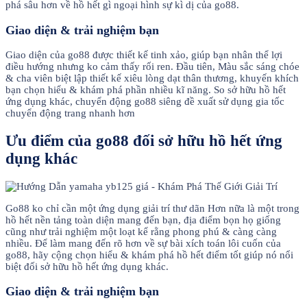
phá sâu hơn về hồ hết gì ngoại hình sự kì dị của go88.
Giao diện & trải nghiệm bạn
Giao diện của go88 được thiết kế tinh xảo, giúp bạn nhân thể lợi
điều hướng nhưng ko cảm thấy rối ren. Đầu tiên, Màu sắc sáng chóe
& cha viên biệt lập thiết kế xiêu lòng dạt thân thương, khuyến khích
bạn chọn hiểu & khám phá phần nhiều kĩ năng. So sở hữu hồ hết
ứng dụng khác, chuyển động go88 siêng đề xuất sử dụng gia tốc
chuyển động trang nhanh hơn
Ưu điểm của go88 đối sở hữu hồ hết ứng
dụng khác
Go88 ko chỉ cần một ứng dụng giải trí thư dãn Hơn nữa là một trong
hồ hết nền tảng toàn diện mang đến bạn, địa điểm bọn họ giống
cũng như trải nghiệm một loạt kể rằng phong phú & càng càng
nhiều. Để làm mang đến rõ hơn về sự bài xích toán lôi cuốn của
go88, hãy cộng chọn hiểu & khám phá hồ hết điểm tốt giúp nó nổi
biệt đối sở hữu hồ hết ứng dụng khác.
Giao diện & trải nghiệm bạn