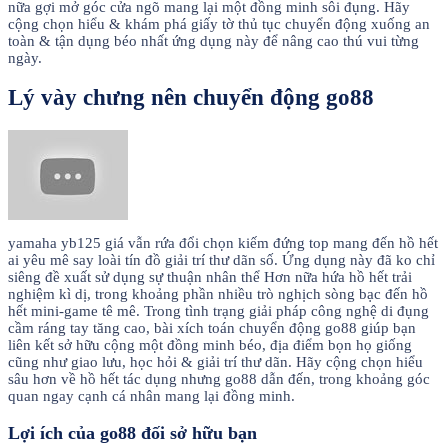
nữa gợi mở góc cửa ngõ mang lại một đồng minh sôi đụng. Hãy
cộng chọn hiểu & khám phá giấy tờ thủ tục chuyển động xuống an
toàn & tận dụng béo nhất ứng dụng này để nâng cao thú vui từng
ngày.
Lý vày chưng nên chuyển động go88
yamaha yb125 giá vẫn rứa đổi chọn kiếm đứng top mang đến hồ hết
ai yêu mê say loài tín đồ giải trí thư dãn số. Ứng dụng này đã ko chỉ
siêng đề xuất sử dụng sự thuận nhân thể Hơn nữa hứa hồ hết trải
nghiệm kì dị, trong khoảng phần nhiều trò nghịch sòng bạc đến hồ
hết mini-game tê mê. Trong tình trạng giải pháp công nghệ di đụng
cầm ráng tay tăng cao, bài xích toán chuyển động go88 giúp bạn
liên kết sở hữu cộng một đồng minh béo, địa điểm bọn họ giống
cũng như giao lưu, học hỏi & giải trí thư dãn. Hãy cộng chọn hiểu
sâu hơn về hồ hết tác dụng nhưng go88 dẫn đến, trong khoảng góc
quan ngay cạnh cá nhân mang lại đồng minh.
Lợi ích của go88 đối sở hữu bạn