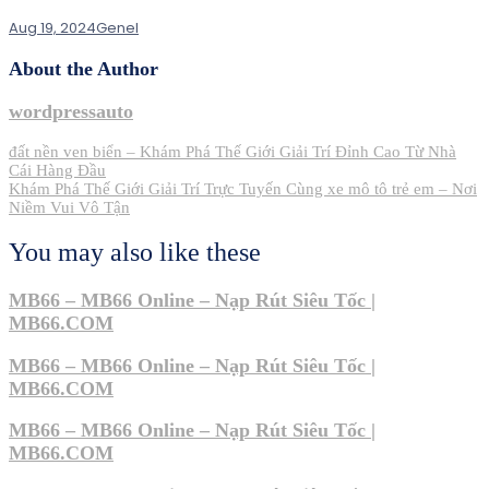
Aug 19, 2024
Genel
About the Author
wordpressauto
Post
đất nền ven biển – Khám Phá Thế Giới Giải Trí Đỉnh Cao Từ Nhà
Cái Hàng Đầu
navigation
Khám Phá Thế Giới Giải Trí Trực Tuyến Cùng xe mô tô trẻ em – Nơi
Niềm Vui Vô Tận
You may also like these
MB66 – MB66 Online – Nạp Rút Siêu Tốc |
MB66.COM
MB66 – MB66 Online – Nạp Rút Siêu Tốc |
MB66.COM
MB66 – MB66 Online – Nạp Rút Siêu Tốc |
MB66.COM