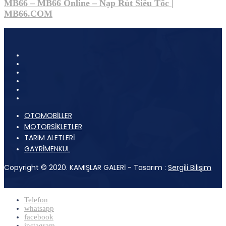
MB66 – MB66 Online – Nạp Rút Siêu Tốc |
MB66.COM
OTOMOBİLLER
MOTORSİKLETLER
TARIM ALETLERİ
GAYRİMENKUL
Copyright © 2020. KAMIŞLAR GALERİ - Tasarım :
Sergili Bilişim
Telefon
whatsapp
facebook
instagram