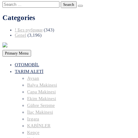
Search
for:
Categories
! Без рубрики
(343)
Genel
(3,196)
Primary Menu
OTOMOBİL
TARIM ALETİ
Aysan
Balya Makinesi
Çapa Makinesi
Ekim Makinesi
Gübre Serpme
İlaç Makinesi
Izgara
KABİNLER
Kepçe