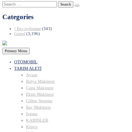
Search
for:
Categories
! Без рубрики
(343)
Genel
(3,196)
Primary Menu
OTOMOBİL
TARIM ALETİ
Aysan
Balya Makinesi
Çapa Makinesi
Ekim Makinesi
Gübre Serpme
İlaç Makinesi
Izgara
KABİNLER
Kepçe