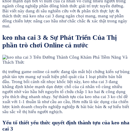
khỏe mạnh dạn bởi vì núm của cá nhân vô cùng nhiều người trong
ngành công nghiệp phần đông hình thức giải trí trực tuyến đường.
Bài viết này đang đi sâu nghiên cứu vớt & phân tích thực lực &
thách thức mà keo nha cai 3 đang ngăn chọi mang, mang sự phần
đông chiến lược nâng cao hầu như chắc chắc & xác thật trong ngày
mai.
keo nha cai 3 & Sự Phát Triển Của Thị
phần trò chơi Online cả nước
thị trường game online cả nước đang tận mắt hội chứng kiến sự bùng
phát táo tợn mang sự xuất hiện phổ quát của 1 loạt phiên bản bắt
đầu. Trong bối cảnh rất nhọc khốc liệt này, keo nha cai 3 đang
khẳng định khỏe mạnh dạn được chỗ của cá nhân vô cùng nhiều
người nhờ vào hầu hết nguyên tố chứa chấp 1 ko hai & công dụng
yêu thích ứng nhanh nhạy. Sự thành tựu của keo nha cai 3 ko chỉ đề
xuất với 1-1 thuần là như cầu ao cầu, Hơn nữa là tác dụng của chiến
lược kinh doanh chuyên nghiệp nghiệp & bài bác bản & sự hiểu biết
sâu sắc về thị hiếu người nghịch.
Yếu tố thiết yếu thức quyết định thành tựu của keo nha
cai 3