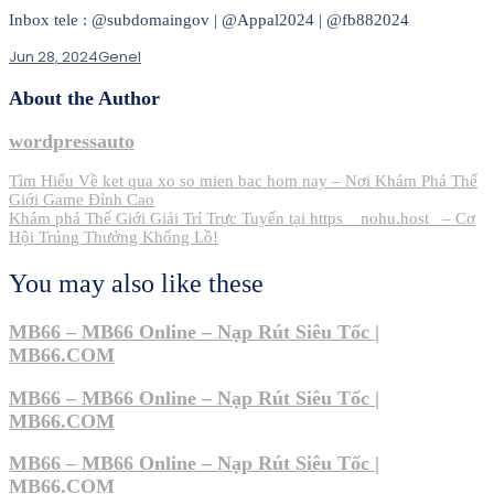
Inbox tele : @subdomaingov | @Appal2024 | @fb882024
Jun 28, 2024
Genel
About the Author
wordpressauto
Post
Tìm Hiểu Về ket qua xo so mien bac hom nay – Nơi Khám Phá Thế
Giới Game Đỉnh Cao
navigation
Khám phá Thế Giới Giải Trí Trực Tuyến tại https__nohu.host_ – Cơ
Hội Trúng Thưởng Khổng Lồ!
You may also like these
MB66 – MB66 Online – Nạp Rút Siêu Tốc |
MB66.COM
MB66 – MB66 Online – Nạp Rút Siêu Tốc |
MB66.COM
MB66 – MB66 Online – Nạp Rút Siêu Tốc |
MB66.COM