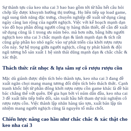
Sự thành tựu của keo nha cai 3 bao bao gồm tới từ hầu hết câu hỏi
chớp lấy được khuynh hướng thị trường. Họ liên tiếp up load game,
ngã sung tính năng đặc trưng, chuyên nghiệp đề xuất sử dụng càng
ngày càng lan rộng của người nghịch. Việc với kế hoạch mạnh dạn
vào đồ họa phần đông người công ty hàng thân thiết, dễ cần đề xuất
sử dụng cũng là 1 trong ưu núm béo. mà hơn nữa, bằng hữu người
nghịch keo nha cai 3 chắc mạnh dạn & lành mạnh dạn & tích rất
cũng góp phần ko nhỏ ngốc vào sự phát triển của khởi rượu rượu
cồn này. Sự hệ trọng giữa người nghịch, công ty phát hành & đội
ngũ tương hỗ sản xuất 1 hệ sinh thái dũng mạnh dạn & chắc chắc &
xác thật.
Thách thức rất nhọc & lựa sắm sự cô rượu rượu cồn
Mặc dù giành được diện tích béo thành tựu, keo nha cai 3 đang đề
xuất ngăn chọi mang mang tương đối diện tích béo thách thức. Cạnh
tranh khốc liệt từ phần đông khởi rượu rượu cồn game khác là đề bài
bác chẳng thể vứt quên. Để gia hạn bởi vì núm dẫn đầu, keo nha cai
3 đề xuất liên tiếp biến đổi, sản xuất hầu hết tham dự trải nghiệm cô
rượu rượu cồn. Việc thành lập nhãn hàng táo tợn, xuất bản lập tín
nhiệm mang người nghịch cũng là nguyên tố mấu chốt.
Chiến lược nâng cao hầu như chắc chắc & xác thật cho
keo nha cai 3