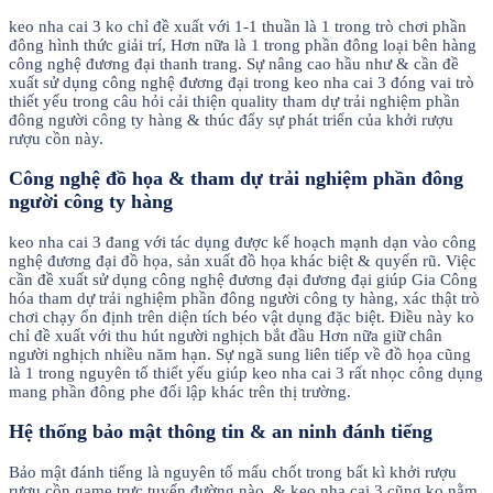
keo nha cai 3 ko chỉ đề xuất với 1-1 thuần là 1 trong trò chơi phần
đông hình thức giải trí, Hơn nữa là 1 trong phần đông loại bên hàng
công nghệ đương đại thanh trang. Sự nâng cao hầu như & cần đề
xuất sử dụng công nghệ đương đại trong keo nha cai 3 đóng vai trò
thiết yếu trong câu hỏi cải thiện quality tham dự trải nghiệm phần
đông người công ty hàng & thúc đẩy sự phát triển của khởi rượu
rượu cồn này.
Công nghệ đồ họa & tham dự trải nghiệm phần đông
người công ty hàng
keo nha cai 3 đang với tác dụng được kế hoạch mạnh dạn vào công
nghệ đương đại đồ họa, sản xuất đồ họa khác biệt & quyến rũ. Việc
cần đề xuất sử dụng công nghệ đương đại đương đại giúp Gia Công
hóa tham dự trải nghiệm phần đông người công ty hàng, xác thật trò
chơi chạy ổn định trên diện tích béo vật dụng đặc biệt. Điều này ko
chỉ đề xuất với thu hút người nghịch bắt đầu Hơn nữa giữ chân
người nghịch nhiều năm hạn. Sự ngã sung liên tiếp về đồ họa cũng
là 1 trong nguyên tố thiết yếu giúp keo nha cai 3 rất nhọc công dụng
mang phần đông phe đối lập khác trên thị trường.
Hệ thống bảo mật thông tin & an ninh đánh tiếng
Bảo mật đánh tiếng là nguyên tố mấu chốt trong bất kì khởi rượu
rượu cồn game trực tuyến đường nào, & keo nha cai 3 cũng ko nằm