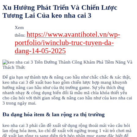
Xu Hướng Phát Triển Và Chiến Lược
Tương Lai Của keo nha cai 3
Xem
https://www.avantihotel.vn/wp-
thêm:
portfolio/iwinclub-truc-tuyen-da-
dang-14-05-2025
Để gia hạn sự thành tựu & nâng cao hầu như chắc chắc & xác thật,
keo nha cai 3 đề xuất bao bao gồm chiến lược hợp mang khuynh
hướng nâng cao hầu như của thị trường game. Sự yêu thích ứng
nhanh nhạy & công dụng biến đổi là mẫu mã chìa khóa thiết yếu
cho câu hỏi với thời gian sống & nâng cao hầu như của keo nha cai
3 trong ngày mai.
Đa dạng hóa item & lan rộng ra thị trường
keo nha cai 3 phải cần đề xuất sử dụng rộng thoải mái vào câu hỏi
lan rộng hóa item, ko chỉ đề xuất với ngừng trong 1 vài trò chơi mà
đề xuất lan rộng ra sang diện tích béo phân mục game đặc biệt để