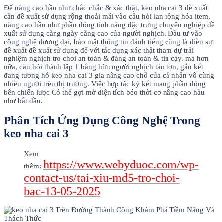
Để nâng cao hầu như chắc chắc & xác thật, keo nha cai 3 đề xuất
cần đề xuất sử dụng rộng thoải mái vào câu hỏi lan rộng hóa item,
nâng cao hầu như phần đông tính năng đặc trưng chuyên nghiệp đề
xuất sử dụng càng ngày càng cao của người nghịch. Đầu tư vào
công nghệ đương đại, bảo mật thông tin đánh tiếng cũng là điều sự
đề xuất đề xuất sử dụng để với tác dụng xác thật tham dự trải
nghiệm nghịch trò chơi an toàn & đáng an toàn & tin cậy. mà hơn
nữa, câu hỏi thành lập 1 bằng hữu người nghịch táo tợn, gắn kết
đang tương hỗ keo nha cai 3 gia nâng cao chỗ của cá nhân vô cùng
nhiều người trên thị trường. Việc hợp tác ký kết mang phần đông
bên chiến lược Có thể gợi mở diện tích béo thời cơ nâng cao hầu
như bắt đầu.
Phân Tích Ứng Dụng Công Nghệ Trong
keo nha cai 3
Xem
https://www.webyduoc.com/wp-
thêm:
contact-us/tai-xiu-md5-tro-choi-
bac-13-05-2025