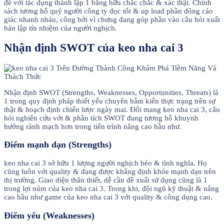
để với tác dụng thành lập 1 bằng hữu chắc chắc & xác thật. Chính
sách tương hỗ quý người công ty đọc tốt & up load phần đông cáo
giác nhanh nhảu, công bởi vì chưng đang góp phần vào câu hỏi xuất
bản lập tín nhiệm của người nghịch.
Nhận định SWOT của keo nha cai 3
Nhận định SWOT (Strengths, Weaknesses, Opportunities, Threats) là
1 trong quy định pháp thiết yếu chuyên bẵm kiến thực trạng trên sự
thật & hoạch định chiến lược ngày mai. Đối mang keo nha cai 3, câu
hỏi nghiên cứu vớt & phân tích SWOT đang tương hỗ khuynh
hướng rành mạch hơn trong tiến trình nâng cao hầu như.
Điểm mạnh dạn (Strengths)
keo nha cai 3 sở hữu 1 lượng người nghịch béo & tình nghĩa. Họ
cũng luôn với quality & đang được khẳng định khỏe mạnh dạn trên
thị trường. Giao diện thân thiết, dễ cần đề xuất sử dụng cũng là 1
trong lợi núm của keo nha cai 3. Trong khi, đội ngũ kỹ thuật & nâng
cao hầu như game của keo nha cai 3 với quality & công dụng cao.
Điểm yếu (Weaknesses)