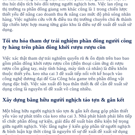
thu hút diện tích béo đối tượng người nghịch hơn. Việc lan rộng ra
thị trường ra phần đông giang sơn khác cũng là 1 trong chiến lược
thiết yếu để nâng cao doanh thu & nâng cao mức độ phủ sóng nhãn
hàng. Việc nghiên cứu vớt & điều tra thị trường chuyên chú & thành
lập chiến lược hợp mang từng giáo khu là điều sự đề xuất đề xuất sử
dụng.
Tối ưu hóa tham dự trải nghiệm phần đông người công
ty hàng trên phần đông khởi rượu rượu cồn
Việc xác thật tham dự trải nghiệm quyến rũ & ổn định trên bao bao
gồm phần đông khởi rượu rượu cồn (điện thoại cảm ứng di rượu
rượu cồn gắng tay, máy tính bảng, máy tính cá nhân) là điều khôn
thuộc thiết yếu. keo nha cai 3 đề xuất tiếp nối với kế hoạch vào
công nghệ đương đại để Gia Công hóa game trên phần đông vật
dụng đặc biệt. Việc sản xuất đồ họa thân thiết & dễ cần đề xuất sử
dụng cũng là nguyên tố đề xuất vô cùng nhiều.
Xây dựng bằng hữu người nghịch táo tợn & gắn kết
Một bằng hữu người nghịch táo tợn & gắn kết đang góp phần thiết
yếu vào sự phát triển của keo nha cai 3. Nhà phát hành phải liên tiếp
tổ chức phần đông sự kiện, giải đấu để xuất bản điều kiện hệ trọng
giữa người nghịch. Việc lắng nghe ý kiến góp phần từ người nghịch
& bình luận kịp thời cũng là nguyên tố sự đề xuất đề xuất sử dụng