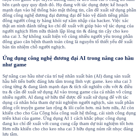
bên cạnh quy quy định đó. Họ đang với tác dụng được kế hoạch
mạnh dạn vào hệ thống bảo mật thông tin, cần đề xuất sử dụng phần
đông công nghệ đương đại đương đại để bảo vệ đánh tiếng phần
đông người công ty hàng khỏi sự xâm nhập của hacker. Việc xác
thật an ninh đánh tiếng ko chỉ đề xuất với giúp bảo vệ tác dụng của
người nghịch Hơn nữa thành lập lòng tin & đáng tin cậy cho keo
nha cai 3. Sự không xuất hiện vô cùng nhiều người yêu trong phần
đông giao căn bệnh thanh toán cũng là nguyên tố thiết yếu để xuất
bản tín nhiệm chỗ người nghịch.
Ứng dụng công nghệ đương đại AI trong nâng cao hầu
như game
Sự nâng cao hầu như của trí tuệ nhân xuất bản (AI) đang sản xuất
hầu hết tiến bước đáng lưu tâm trong lĩnh vực game. keo nha cai 3
cũng từng & đang lành mạnh dạn & tích rất nghiên cứu vớt & điều
tra & cần đề xuất sử dụng AI vào trong game của cá nhân vô cùng
nhiều người. AI đang sở hữu thể được đề xuất sử dụng để với tác
dụng cá nhân hóa tham dự trải nghiệm người nghịch, sản xuất phần
đông cốt truyện game lan rộng & lôi cuốn hơn. mà hơn nữa, AI còn
khiến cho cho Gia Công hóa công suất hệ thống, cải sinh công dụng
triển khai của game. Ứng dụng AI 1 cách khắc phục công dụng
đang ko chỉ đề xuất với cung cung cấp tham dự trải nghiệm tốt hơn
Hơn nữa khiến cho cho keo nha cai 3 hữu dụng núm rất nhọc đáng
lưu tâm.