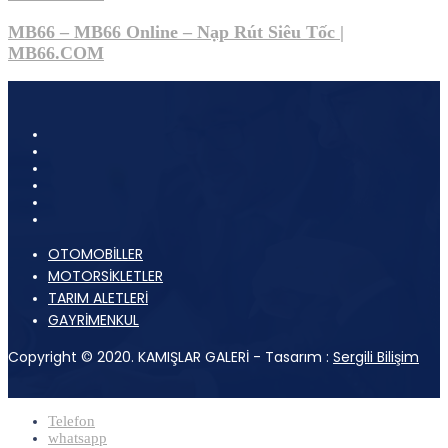
MB66 – MB66 Online – Nạp Rút Siêu Tốc |
MB66.COM
OTOMOBİLLER
MOTORSİKLETLER
TARIM ALETLERİ
GAYRİMENKUL
Copyright © 2020. KAMIŞLAR GALERİ - Tasarım :
Sergili Bilişim
Telefon
whatsapp