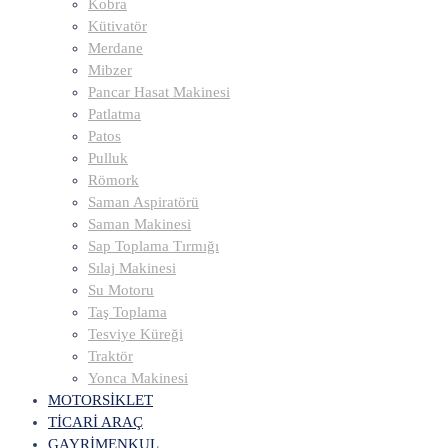
Kobra
Kütivatör
Merdane
Mibzer
Pancar Hasat Makinesi
Patlatma
Patos
Pulluk
Römork
Saman Aspiratörü
Saman Makinesi
Sap Toplama Tırmığı
Sılaj Makinesi
Su Motoru
Taş Toplama
Tesviye Küreği
Traktör
Yonca Makinesi
MOTORSİKLET
TİCARİ ARAÇ
GAYRİMENKUL