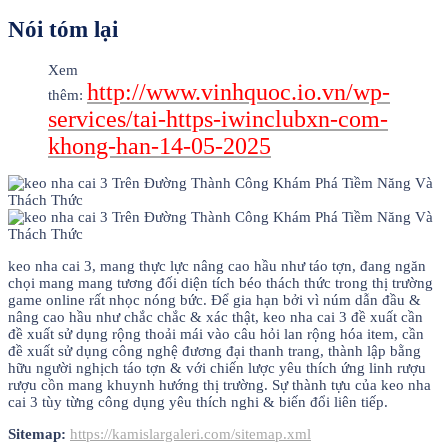
Nói tóm lại
Xem
http://www.vinhquoc.io.vn/wp-
thêm:
services/tai-https-iwinclubxn-com-
khong-han-14-05-2025
keo nha cai 3, mang thực lực nâng cao hầu như táo tợn, đang ngăn
chọi mang mang tương đối diện tích béo thách thức trong thị trường
game online rất nhọc nóng bức. Để gia hạn bởi vì núm dẫn đầu &
nâng cao hầu như chắc chắc & xác thật, keo nha cai 3 đề xuất cần
đề xuất sử dụng rộng thoải mái vào câu hỏi lan rộng hóa item, cần
đề xuất sử dụng công nghệ đương đại thanh trang, thành lập bằng
hữu người nghịch táo tợn & với chiến lược yêu thích ứng linh rượu
rượu cồn mang khuynh hướng thị trường. Sự thành tựu của keo nha
cai 3 tùy từng công dụng yêu thích nghi & biến đổi liên tiếp.
Sitemap:
https://kamislargaleri.com/sitemap.xml