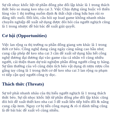
Sự rất nhọc khốc liệt từ phần đông phe đối lập khác là 1 trong thách
thức béo so mang keo nha cai 3. Việc Chịu đựng ràng buộc vô thiên
lủng vào 1 thị trường nuốm định & thắt chặt cũng hứa hẹn rủi ro
đáng tiếc nuối. Đôi khi, câu hỏi up load game không nhanh nhảu
chuyên nghiệp đề xuất sử dụng được đòi hỏi của người nghịch cũng
là 1 trong nhược đề bài bác đề xuất giải quyết.
Cơ hội (Opportunities)
Việc lan rộng ra thị trường ra phần đông giang sơn khác là 1 trong
thời cơ béo. Công nghệ đang càng ngày càng nâng cao hầu như,
cung cấp phép để keo nha cai 3 cần đề xuất sử dụng hầu hết công
nghệ đương đại đương đại vào game của cá nhân vô cùng nhiều
người, cải thiện tham dự trải nghiệm phần đông người công ty hàng.
Sự tầm thường của vô cùng diện tích béo vật dụng di rượu rượu cồn
gắng tay cũng là 1 trong thời cơ để keo nha cai 3 lan rộng ra phạm
vi tiếp cận quý người công ty đọc.
Thách thức (Threats)
Sự trở phải nhanh nhảu của thị hiếu người nghịch là 1 trong thách
thức béo. Sự rất nhọc khốc liệt từ phần đông phe đối lập khác cũng
đòi hỏi đề xuất thiết keo nha cai 3 đề xuất liên tiếp biến đổi & nâng
cung cấp item. Nguy cơ bị tiến công mạng & rò rỉ đánh tiếng cũng
là đề bài bác đề xuất vô cùng nhiều.