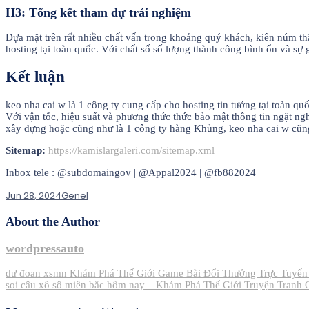
H3: Tổng kết tham dự trải nghiệm
Dựa mặt trên rất nhiều chất vấn trong khoảng quý khách, kiên núm th
hosting tại toàn quốc. Với chất số số lượng thành công bình ổn và sự
Kết luận
keo nha cai w là 1 công ty cung cấp cho hosting tin tưởng tại toàn qu
Với vận tốc, hiệu suất và phương thức thức bảo mật thông tin ngặt ng
xây dựng hoặc cũng như là 1 công ty hàng Khủng, keo nha cai w cũng 
Sitemap:
https://kamislargaleri.com/sitemap.xml
Inbox tele : @subdomaingov | @Appal2024 | @fb882024
Jun 28, 2024
Genel
About the Author
wordpressauto
Post
dư đoan xsmn Khám Phá Thế Giới Game Bài Đổi Thưởng Trực Tuyến
soi câu xô sô miên băc hôm nay – Khám Phá Thế Giới Truyện Tranh 
navigation