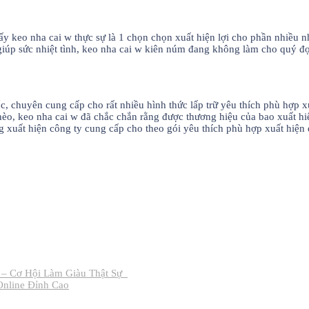
ấy keo nha cai w thực sự là 1 chọn chọn xuất hiện lợi cho phần nhiều 
 giúp sức nhiệt tình, keo nha cai w kiên núm đang không làm cho quý đọ
ốc, chuyên cung cấp cho rất nhiều hình thức lấp trữ yêu thích phù hợp x
hèo, keo nha cai w đã chắc chắn rằng được thương hiệu của bao xuất hi
xuất hiện công ty cung cấp cho theo gói yêu thích phù hợp xuất hiện 
 – Cơ Hội Làm Giàu Thật Sự_
Online Đỉnh Cao