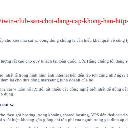
/iwin-club-san-choi-dang-cap-khong-han-htt
 cấp cho keo nha cai w, dong dỏng chúng ta cần hiểu khái quát về công
ất lượng rất cao cho quý khách tại toàn quốc. Cửa Hàng chúng tôi đan
 nhất là trong hình hình ảnh internet tiến đến táo tợn cũng như ngay t
để đem lại cho đưa động marketing kinh doanh của họ.
nha cai w luôn nỗ lực đổi rất nhiều các công nghệ mới nhất để đúng đắ
áp dụng.
 cai w
ho theo gói hosting, trong khoảng shared hosting, VPS đến dedicated 
i xuất hiện khoảng gần giống chi tổn phí của người trong gia đình áp 