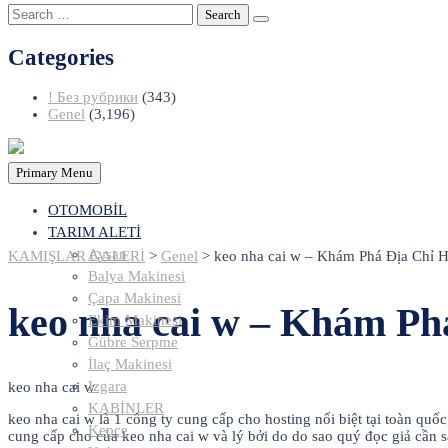
Search
for:
Categories
! Без рубрики
(343)
Genel
(3,196)
Primary Menu
OTOMOBİL
TARIM ALETİ
Aysan
KAMIŞLAR GALERİ
>
Genel
>
keo nha cai w – Khám Phá Địa Chỉ H
Balya Makinesi
Çapa Makinesi
keo nha cai w – Khám Ph
Ekim Makinesi
Gübre Serpme
İlaç Makinesi
Izgara
keo nha cai w
KABİNLER
keo nha cai w là 1 công ty cung cấp cho hosting nổi biệt tại toàn quố
Kepçe
cung cấp cho của keo nha cai w và lý bởi do do sao quý đọc giả cần s