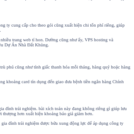
g ty cung cấp cho theo gói cũng xuất hiện chi tổn phí riêng, giúp
.
t nhiều trang web tí hon. Dường cũng như ấy, VPS hosting và
hiều Dự Án Nhà Đất Khủng.
n trù phú cũng như tỉnh giấc thanh hóa mỗi tháng, hàng quý hoặc hàng
ong khoảng card tín dụng đến giao đưa bệnh tiền ngân hàng Chính
a đình trải nghiệm. bài xích toán này đang không riêng gì giúp lưu
hời thượng hơn xuất hiện khoảng báo giá giảm hơn.
 gia đình trải nghiệm được bửa xung động lực để áp dụng công ty