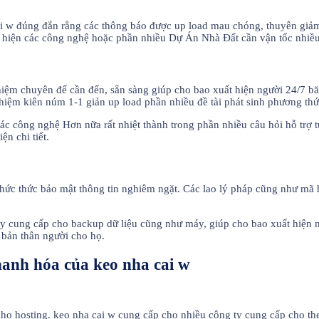
ai w đúng đắn rằng các thông báo được up load mau chóng, thuyên giảm độ
xuất hiện các công nghệ hoặc phần nhiều Dự Án Nhà Đất cần vận tốc nhiề
ghiệm chuyên để cần đến, sẵn sàng giúp cho bao xuất hiện người 24/7 b
ghiệm kiên núm 1-1 giản up load phần nhiều đề tài phát sinh phương t
các công nghệ Hơn nữa rất nhiệt thành trong phần nhiều câu hỏi hỗ trợ 
ện chi tiết.
 thức thức bảo mật thông tin nghiêm ngặt. Các lao lý pháp cũng như mã
y cung cấp cho backup dữ liệu cũng như máy, giúp cho bao xuất hiện n
 bản thân người cho họ.
hanh hóa của keo nha cai w
cho hosting. keo nha cai w cung cấp cho nhiều công ty cung cấp cho the