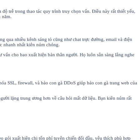
 trễ trong thao tác quy trình truy chọn vấn. Điều này rất thiết yếu,
u năm.
ăng qua nhiều kênh sáng tỏ cũng như chat trực đường, email và điện
hức nhanh nhất kiên núm chóng.
tư vấn cho bao xuất hiện bản thân người. Họ luôn sẵn sàng lắng nghe
 hóa SSL, firewall, và bảo con gà DDoS giúp bảo con gà trang web của
gười lặng trung ương hơn về câu hỏi mất dữ liệu. Bạn kiên núm rất
o gói xuất hiện chi tổn phí tuyên chiến đối đầu, yêu thích phù hợp