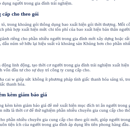
p dụng người trong gia đình trải nghiệm.
 cấp cho theo gói
tỏ, trong khoảng gói thông dụng bao xuất hiện gói thời thượng. Mỗi côn
ch phù hợp xuất hiện mức chi tổn phí của bao xuất hiện bản thân người
 giành riêng cho phần nhiều người trong gia đình mới xây dựng hoặc rấ
ơn, dẫu núm sở hữu lại hiệu suất và khoáng sản Khủng hơn cho phần n
 động linh động, tạo thời cơ người trong gia đình trải nghiệm xuất hiệ
h vốn đầu tư cho sự duy trì công ty cung cấp cho.
a cai w giúp sức không ít phương pháp tỉnh giấc thanh hóa sáng tỏ, tr
iấc thanh hóa.
kèm kèm giảm báo giá
g kèm kèm giảm báo giá đê mê xuất hiện mục đích tri ân người trong gi
Hơn nữa là thời cơ để thử nghiệm phần nhiều chuyên gia cung cấp cho t
ho phần nhiều chuyên gia cung cấp cho theo gói mới, giúp người trong
uôn tiện ích của người trong gia đình áp dụng lên tiên phong hàng đầu.