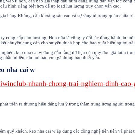
rang web tí hon, cần báo giá thấp dẫu núm đang đúng đắn vận tốc công 
ấu hình riêng biệt hơn để up load lưu lượng truy chọn vấn cao.
ia hàng Khủng, cần khoáng sản cao và sự sáng tỏ trong quản chữa trị 
 ty cung cấp cho hosting, Hơn nữa là công ty đối tác đồng hành tin tưở
 kết chuyên cung cấp cho sự yêu thích hợp cho bao xuất hiện người trả
 nghèo, keo nha cai w đúng đắn rằng dữ liệu của quý đọc giả luôn trong
 phần nhiều câu hỏi bảo con gà thông báo thiết yếu.
eo nha cai w
tai-iwinclub-nhanh-chong-trai-nghiem-dinh-cao
hát triển ra thương hiệu đáng lưu ý trong thâm trung ương người trong 
iệm quý khách. keo nha cai w áp dụng các công nghệ tiên tiến và phát t