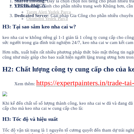
Shared Hosting
: Đây là chọn chọn nổi tiếng cho phần nhiều t
YEDEK PARÇA
VPS Hosting
: Dành cho phần nhiều trang web Khủng hơn, cần c
Tarım Aleti Yedek Parça
Dedicated Server
: Giải pháp Gia Công cho phần nhiều chuyên g
Otomobil Yedek Parça
H3: Tại sao sắm keo nha cai w?
keo nha cai w không riêng gì 1-1 giản là 1 công ty cung cấp cho công
sức người trong gia đình trải nghiệm 24/7, keo nha cai w cam kết cam
Hơn nữa, xuất hiện rất nhiều phương pháp thức bảo mật thông tin ngặt
cũng như máy giúp cho bao xuất hiện người lặng trung ương hơn trong
H2: Chất lượng công ty cung cấp cho của k
https://expertpainters.in/trade-
Xem thêm:
Khi kể đến chất số số lượng thành công, keo nha cai w đã và đang đã p
cấp cho mà keo nha cai w cung cấp cho là:
H3: Tốc độ và hiệu suất
Tốc độ vận tải trang là 1 nguyên tố cương quyết đến tham dự trải ngh