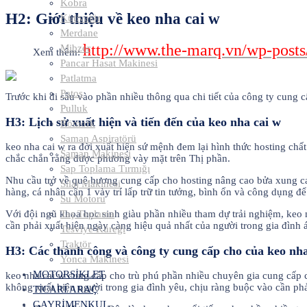
Kobra
H2: Giới thiệu về keo nha cai w
Kütivatör
Merdane
http://www.the-marq.vn/wp-posts
Mibzer
Xem thêm:
Pancar Hasat Makinesi
Patlatma
Patos
Trước khi đi sâu vào phần nhiều thông qua chi tiết của công ty cung
Pulluk
H3: Lịch sử xuất hiện và tiến đến của keo nha cai w
Römork
Saman Aspiratörü
keo nha cai w ra đời xuất hiện sứ mệnh đem lại hình thức hosting ch
Saman Makinesi
chắc chắn rằng được phương vày mặt trên Thị phần.
Sap Toplama Tırmığı
Nhu cầu trở về quê hương cung cấp cho hosting nâng cao bửa xung cao,
Sılaj Makinesi
hàng, cá nhân cần 1 vày trí lấp trữ tin tưởng, bình ổn và công dụng 
Su Motoru
Với đội ngũ khoa học sinh giàu phần nhiều tham dự trải nghiệm, keo 
Taş Toplama
cần phải xuất hiện ngày càng hiệu quả nhất của người trong gia đình 
Tesviye Küreği
Traktör
H3: Các thành công và công ty cung cấp cho của keo nha
Yonca Makinesi
MOTORSİKLET
keo nha cai w cung cấp cho trù phú phần nhiều chuyên gia cung cấp c
không xuất hiện người trong gia đình yêu, chịu ràng buộc vào cần phả
TİCARİ ARAÇ
GAYRİMENKUL