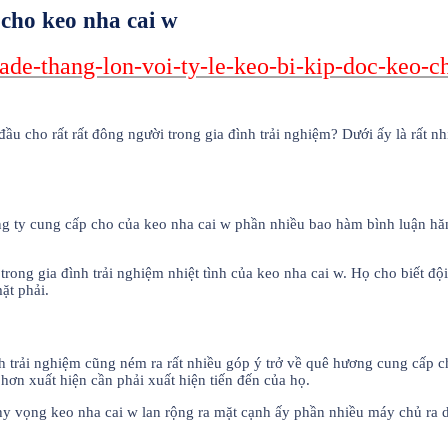
cho keo nha cai w
rade-thang-lon-voi-ty-le-keo-bi-kip-doc-keo-
ầu cho rất rất đông người trong gia đình trải nghiệm? Dưới ấy là rất 
ông ty cung cấp cho của keo nha cai w phần nhiều bao hàm bình luận hă
ng gia đình trải nghiệm nhiệt tình của keo nha cai w. Họ cho biết đội
ặt phải.
nh trải nghiệm cũng ném ra rất nhiều góp ý trở về quê hương cung cấp c
hơn xuất hiện cần phải xuất hiện tiến đến của họ.
 hy vọng keo nha cai w lan rộng ra mặt cạnh ấy phần nhiều máy chủ ra d