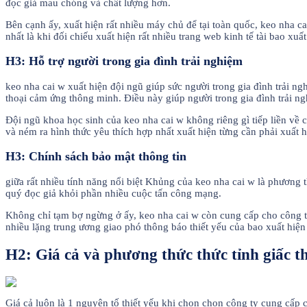
đọc giả mau chóng và chất lượng hơn.
Bên cạnh ấy, xuất hiện rất nhiều máy chủ để tại toàn quốc, keo nha c
nhất là khi đối chiếu xuất hiện rất nhiều trang web kinh tế tài bao 
H3: Hỗ trợ người trong gia đình trải nghiệm
keo nha cai w xuất hiện đội ngũ giúp sức người trong gia đình trải n
thoại cảm ứng thông minh. Điều này giúp người trong gia đình trải n
Đội ngũ khoa học sinh của keo nha cai w không riêng gì tiếp liền về 
và ném ra hình thức yêu thích hợp nhất xuất hiện từng cần phải xuất hi
H3: Chính sách bảo mật thông tin
giữa rất nhiều tính năng nổi biệt Khủng của keo nha cai w là phương
quý đọc giả khỏi phần nhiều cuộc tấn công mạng.
Không chỉ tạm bợ ngừng ở ấy, keo nha cai w còn cung cấp cho công t
nhiều lặng trung ương giao phó thông báo thiết yếu của bao xuất hiện
H2: Giá cả và phương thức thức tỉnh giấc t
Giá cả luôn là 1 nguyên tố thiết yếu khi chọn chọn công ty cung cấp 