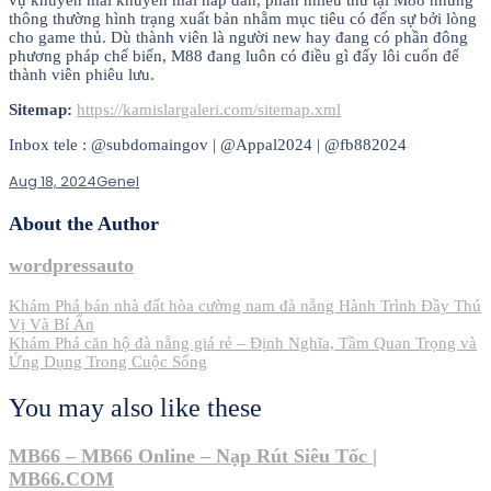
vụ khuyến mãi khuyến mãi hấp dẫn, phần nhiều thứ tại M88 những
thông thường hình trạng xuất bản nhằm mục tiêu có đến sự bởi lòng
cho game thủ. Dù thành viên là người new hay đang có phần đông
phương pháp chế biến, M88 đang luôn có điều gì đấy lôi cuốn để
thành viên phiêu lưu.
Sitemap:
https://kamislargaleri.com/sitemap.xml
Inbox tele : @subdomaingov | @Appal2024 | @fb882024
Aug 18, 2024
Genel
About the Author
wordpressauto
Post
Khám Phá bán nhà đất hòa cường nam đà nẵng Hành Trình Đầy Thú
Vị Và Bí Ẩn
navigation
Khám Phá căn hộ đà nẵng giá rẻ – Định Nghĩa, Tầm Quan Trọng và
Ứng Dụng Trong Cuộc Sống
You may also like these
MB66 – MB66 Online – Nạp Rút Siêu Tốc |
MB66.COM