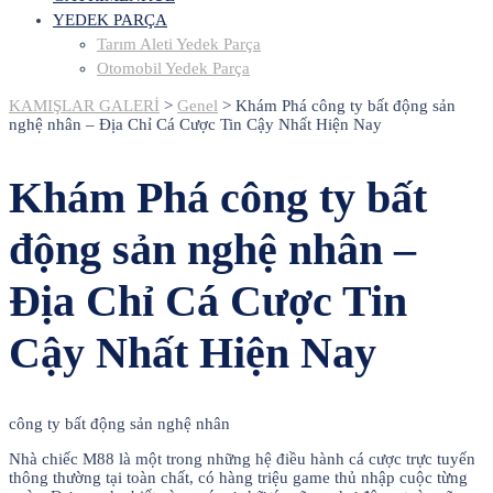
YEDEK PARÇA
Tarım Aleti Yedek Parça
Otomobil Yedek Parça
KAMIŞLAR GALERİ
>
Genel
>
Khám Phá công ty bất động sản
nghệ nhân – Địa Chỉ Cá Cược Tin Cậy Nhất Hiện Nay
Khám Phá công ty bất
động sản nghệ nhân –
Địa Chỉ Cá Cược Tin
Cậy Nhất Hiện Nay
công ty bất động sản nghệ nhân
Nhà chiếc M88 là một trong những hệ điều hành cá cược trực tuyến
thông thường tại toàn chất, có hàng triệu game thủ nhập cuộc từng