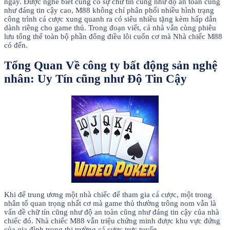
ngày. Được nghe biết cùng có sự chữ tín cũng như độ an toàn cũng
như đáng tin cậy cao, M88 không chỉ phân phối nhiều hình trạng
công trình cá cược xung quanh ra có siêu nhiều tặng kèm hấp dẫn
dành riêng cho game thủ. Trong đoạn viết, cả nhà vẫn cùng phiêu
lưu tổng thể toàn bộ phần đông điều lôi cuốn cơ mà Nhà chiếc M88
có đến.
Tổng Quan Về công ty bất động sản nghệ
nhân: Uy Tín cũng như Độ Tin Cậy
Khi để trung ương một nhà chiếc để tham gia cá cược, một trong
nhân tố quan trọng nhất cơ mà game thủ thường trông nom vẫn là
vấn đề chữ tín cũng như độ an toàn cũng như đáng tin cậy của nhà
chiếc đó. Nhà chiếc M88 vẫn triệu chứng minh được khu vực đứng
của gia đình trong thị trường cá cược trực tuyến.