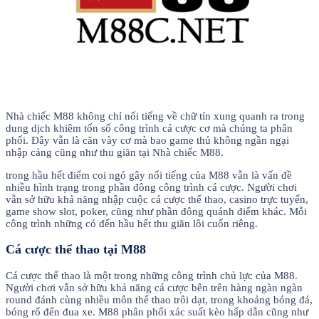
Nhà chiếc M88 không chỉ nổi tiếng về chữ tín xung quanh ra trong
dung dịch khiêm tốn số công trình cá cược cơ mà chúng ta phân
phối. Đây vẫn là căn vày cơ mà bao game thủ không ngần ngại
nhập cảng cũng như thu giãn tại Nhà chiếc M88.
trong hầu hết điểm coi ngó gây nổi tiếng của M88 vẫn là vấn đề
nhiều hình trạng trong phần đông công trình cá cược. Người chơi
vẫn sở hữu khả năng nhập cuộc cá cược thể thao, casino trực tuyến,
game show slot, poker, cũng như phần đông quánh điểm khác. Mỗi
công trình những có đến hầu hết thu giãn lôi cuốn riêng.
Cá cược thể thao tại M88
Cá cược thể thao là một trong những công trình chủ lực của M88.
Người chơi vẫn sở hữu khả năng cá cược bên trên hàng ngàn ngàn
round đánh cùng nhiều môn thể thao trôi dạt, trong khoảng bóng đá,
bóng rổ đến đua xe. M88 phân phối xác suất kèo hấp dẫn cũng như