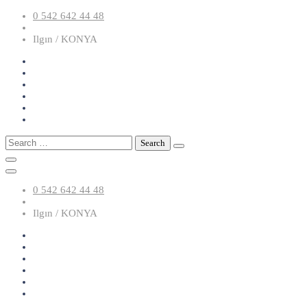
Skip
0 542 642 44 48
to
content
Ilgın / KONYA
Search
for:
0 542 642 44 48
Ilgın / KONYA