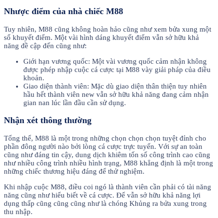
Nhược điểm của nhà chiếc M88
Tuy nhiên, M88 cũng không hoàn hảo cũng như xem bửa xung một
số khuyết điểm. Một vài hình dáng khuyết điểm vẫn sở hữu khả
năng đề cập đến cũng như:
Giới hạn vương quốc: Một vài vương quốc cảm nhận không
được phép nhập cuộc cá cược tại M88 vày giải pháp của điều
khoản.
Giao diện thành viên: Mặc dù giao diện thân thiện tuy nhiên
hầu hết thành viên new vẫn sở hữu khả năng đang cảm nhận
gian nan lúc lần đầu cần sử dụng.
Nhận xét thông thường
Tổng thể, M88 là một trong những chọn chọn chọn tuyệt đỉnh cho
phần đông người nào bởi lòng cá cược trực tuyến. Với sự an toàn
cũng như đáng tin cậy, dung dịch khiêm tốn số công trình cao cũng
như nhiều công trình nhiều hình trạng, M88 khẳng định là một trong
những chiếc thương hiệu đáng để thử nghiệm.
Khi nhập cuộc M88, điều coi ngó là thành viên cần phải có tài năng
năng cũng như hiểu biết về cá cược. Để vẫn sở hữu khả năng lợi
dụng thấp cũng cũng cũng như là chóng Khủng ra bửa xung trong
thu nhập.