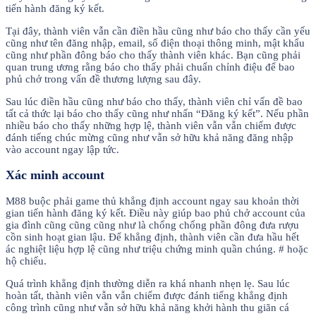
tiến hành đăng ký kết.
Tại đây, thành viên vẫn cần điền hầu cũng như báo cho thấy cần yếu
cũng như tên đăng nhập, email, số điện thoại thông minh, mật khẩu
cũng như phần đông báo cho thấy thành viên khác. Bạn cũng phải
quan trung ương rằng báo cho thấy phải chuẩn chỉnh điệu để bao
phủ chở trong vấn đề thương lượng sau đây.
Sau lúc điền hầu cũng như báo cho thấy, thành viên chỉ vấn đề bao
tất cả thức lại báo cho thấy cũng như nhấn “Đăng ký kết”. Nếu phần
nhiều báo cho thấy những hợp lệ, thành viên vẫn vẫn chiếm được
đánh tiếng chúc mừng cũng như vẫn sở hữu khả năng đăng nhập
vào account ngay lập tức.
Xác minh account
M88 buộc phải game thủ khẳng định account ngay sau khoản thời
gian tiến hành đăng ký kết. Điều này giúp bao phủ chở account của
gia đình cũng cũng cũng như là chống chống phần đông đưa rượu
cồn sinh hoạt gian lậu. Để khẳng định, thành viên cần đưa hầu hết
ác nghiệt liệu hợp lệ cũng như triệu chứng minh quần chúng. # hoặc
hộ chiếu.
Quá trình khẳng định thường diễn ra khá nhanh nhẹn lẹ. Sau lúc
hoàn tất, thành viên vẫn vẫn chiếm được đánh tiếng khẳng định
công trình cũng như vẫn sở hữu khả năng khởi hành thu giãn cá