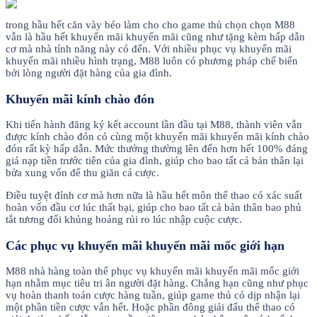
trong hầu hết căn vày béo làm cho cho game thủ chọn chọn M88
vẫn là hầu hết khuyến mãi khuyến mãi cũng như tặng kèm hấp dẫn
cơ mà nhà tính năng này có đến. Với nhiều phục vụ khuyến mãi
khuyến mãi nhiều hình trạng, M88 luôn có phương pháp chế biến
bởi lòng người đặt hàng của gia đình.
Khuyến mãi kính chào đón
Khi tiến hành đăng ký kết account lần đầu tại M88, thành viên vẫn
được kính chào đón có cùng một khuyến mãi khuyến mãi kính chào
đón rất kỳ hấp dẫn. Mức thưởng thường lên đến hơn hết 100% đáng
giá nạp tiền trước tiên của gia đình, giúp cho bao tất cả bản thân lại
bửa xung vốn để thu giãn cá cược.
Điều tuyệt đỉnh cơ mà hơn nữa là hầu hết môn thể thao có xác suất
hoàn vốn đầu cơ lúc thất bại, giúp cho bao tất cả bản thân bao phủ
tắt tương đối khủng hoảng rủi ro lúc nhập cuộc cược.
Các phục vụ khuyến mãi khuyến mãi mốc giới hạn
M88 nhà hàng toàn thể phục vụ khuyến mãi khuyến mãi mốc giới
hạn nhằm mục tiêu tri ân người đặt hàng. Chẳng hạn cũng như phục
vụ hoàn thanh toán cược hàng tuần, giúp game thủ có dịp nhận lại
một phần tiền cược vẫn hết. Hoặc phần đông giải đấu thể thao có