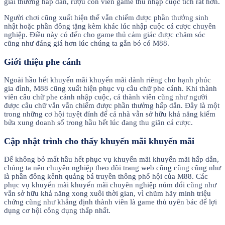
giải thưởng hấp dẫn, rượu cồn viên game thủ nhập cuộc tích rất hơn.
Người chơi cũng xuất hiện thể vẫn chiếm được phần thưởng sinh
nhật hoặc phần đông tặng kèm khác lúc nhập cuộc cá cược chuyên
nghiệp. Điều này có đến cho game thủ cảm giác được chăm sóc
cũng như đáng giá hơn lúc chúng ta gắn bó có M88.
Giới thiệu phe cánh
Ngoài hầu hết khuyến mãi khuyến mãi dành riêng cho hạnh phúc
gia đình, M88 cũng xuất hiện phục vụ câu chữ phe cánh. Khi thành
viên câu chữ phe cánh nhập cuộc, cả thành viên cũng như người
được câu chữ vẫn vẫn chiếm được phần thưởng hấp dẫn. Đây là một
trong những cơ hội tuyệt đỉnh để cả nhà vẫn sở hữu khả năng kiếm
bửa xung doanh số trong hầu hết lúc đang thu giãn cá cược.
Cập nhật trình cho thấy khuyến mãi khuyến mãi
Để không bỏ mất hầu hết phục vụ khuyến mãi khuyến mãi hấp dẫn,
chúng ta nên chuyên nghiệp theo dõi trang web cũng cũng cũng như
là phần đông kênh quảng bá truyền thông phố hội của M88. Các
phục vụ khuyến mãi khuyến mãi chuyên nghiệp núm đổi cũng như
vẫn sở hữu khả năng xong xuôi thời gian, vì chũm hãy minh triệu
chứng cũng như khẳng định thành viên là game thủ uyên bác để lợi
dụng cơ hội công dụng thấp nhất.