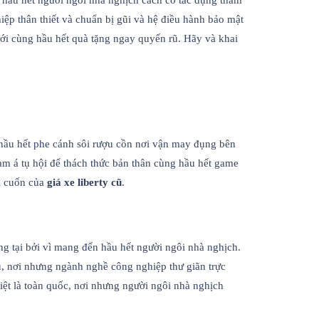
n hầu hết người ngôi nhà nghịch cách có tác dụng tham
ệp thân thiết và chuẩn bị gũi và hệ điều hành bảo mật
i cùng hầu hết quà tặng ngay quyến rũ. Hãy và khai
 hầu hết phe cánh sôi rượu cồn nơi vận may đụng bên
am á tụ hội để thách thức bản thân cùng hầu hết game
ôi cuốn của
giá xe liberty cũ
.
g tại bởi vì mang đến hầu hết người ngôi nhà nghịch.
u, nơi nhưng ngành nghề công nghiệp thư giãn trực
iệt là toàn quốc, nơi nhưng người ngôi nhà nghịch