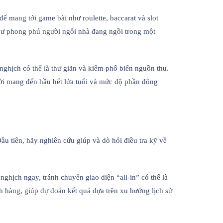
ể mang tới game bài như roulette, baccarat và slot
như phong phú người ngôi nhà đang ngồi trong một
nghịch có thể là thư giãn và kiếm phổ biến nguồn thu.
ời mang đến hầu hết lứa tuổi và mức độ phần đông
u tiên, hãy nghiên cứu giúp và dò hỏi điều tra kỹ về
nghịch ngay, tránh chuyển giao diện “all-in” có thể là
 hàng, giúp dự đoán kết quả dựa trên xu hướng lịch sử