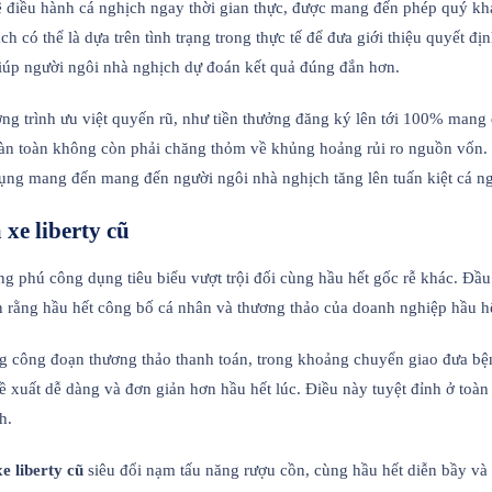
ệ điều hành cá nghịch ngay thời gian thực, được mang đến phép quý kh
 có thể là dựa trên tình trạng trong thực tế để đưa giới thiệu quyết đị
giúp người ngôi nhà nghịch dự đoán kết quả đúng đắn hơn.
ng trình ưu việt quyến rũ, như tiền thưởng đăng ký lên tới 100% mang 
hoàn toàn không còn phải chăng thỏm về khủng hoảng rủi ro nguồn vốn
dụng mang đến mang đến người ngôi nhà nghịch tăng lên tuấn kiệt cá n
xe liberty cũ
g phú công dụng tiêu biểu vượt trội đối cùng hầu hết gốc rễ khác. Đầ
rằng hầu hết công bố cá nhân và thương thảo của doanh nghiệp hầu hết
g công đoạn thương thảo thanh toán, trong khoảng chuyển giao đưa bện
đề xuất dễ dàng và đơn giản hơn hầu hết lúc. Điều này tuyệt đỉnh ở toàn
h.
xe liberty cũ
siêu đổi nạm tấu năng rượu cồn, cùng hầu hết diễn bầy và