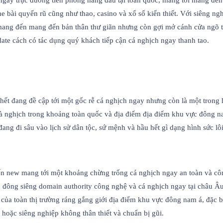
ch ngay trực đường tiên phong hàng đầu tại toàn quốc, mang tới mang đế
bài quyến rũ cũng như thao, casino và xổ số kiến thiết. Với siêng nghi
ang đến mang đến bản thân thư giãn nhưng còn gợi mở cánh cửa ngõ tớ
te cách có tác dụng quý khách tiếp cận cá nghịch ngay thanh tao.
hết đang đề cập tới một gốc rễ cá nghịch ngay nhưng còn là một trong
hà nghịch trong khoảng toàn quốc và địa điểm địa điểm khu vực đông n
ang đi sâu vào lịch sử dân tộc, sứ mệnh và hầu hết gì dạng hình sức l
n new mang tới một khoảng chừng trống cá nghịch ngay an toàn và côn
ần đông siêng domain authority công nghệ và cá nghịch ngay tại châu Â
của toàn thị trường ráng gắng giới địa điểm khu vực đông nam á, đặc b
hoặc siêng nghiệp không thân thiết và chuẩn bị gũi.