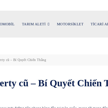
OMOBİL
TARIM ALETİ
MOTORSİKLET
TİCARİ 
erty cũ – Bí Quyết Chiến Thắng
erty cũ – Bí Quyết Chiến