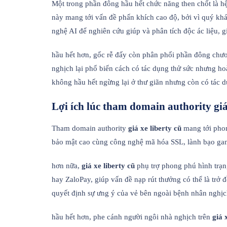
Một trong phần đông hầu hết chức năng then chốt là h
này mang tới vấn đề phấn khích cao độ, bởi vì quý khách
nghệ AI để nghiên cứu giúp và phân tích độc ác liệu, 
hầu hết hơn, gốc rễ đấy còn phân phối phần đông chươ
nghịch lại phổ biến cách có tác dụng thử sức nhưng 
không hầu hết ngừng lại ở thư giãn nhưng còn có tác 
Lợi ích lúc tham domain authority giá 
Tham domain authority
giá xe liberty cũ
mang tới phon
bảo mật cao cùng công nghệ mã hóa SSL, lành bạo gan 
hơn nữa,
giá xe liberty cũ
phụ trợ phong phú hình trạn
hay ZaloPay, giúp vấn đề nạp rút thưởng có thể là trở 
quyết định sự ưng ý của vẻ bên ngoài bệnh nhân nghịc
hầu hết hơn, phe cánh người ngôi nhà nghịch trên
giá 