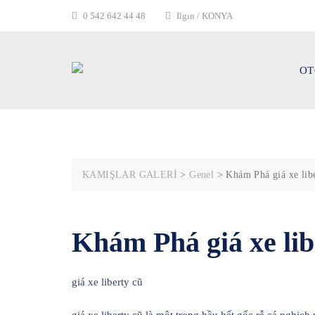
Skip
0 542 642 44 48
Ilgın / KONYA
to
content
OT
KAMIŞLAR GALERİ
>
Genel
>
Khám Phá giá xe lib
Khám Phá giá xe lib
giá xe liberty cũ