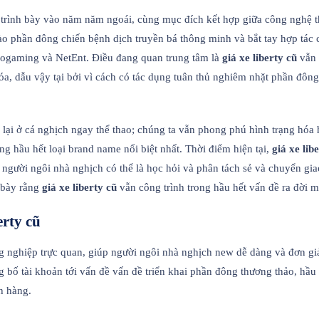
trình bày vào năm năm ngoái, cùng mục đích kết hợp giữa công nghệ t
o phần đông chiến bệnh dịch truyền bá thông minh và bắt tay hợp tác c
rogaming và NetEnt. Điều đang quan trung tâm là
giá xe liberty cũ
vẫn 
, dẫu vậy tại bởi vì cách có tác dụng tuân thủ nghiêm nhặt phần đông c
ại ở cá nghịch ngay thể thao; chúng ta vẫn phong phú hình trạng hóa 
ng hầu hết loại brand name nổi biệt nhất. Thời điểm hiện tại,
giá xe lib
 người ngôi nhà nghịch có thể là học hỏi và phân tách sẻ và chuyển gi
h bày rằng
giá xe liberty cũ
vẫn công trình trong hầu hết vấn đề ra đời mộ
erty cũ
ng nghiệp trực quan, giúp người ngôi nhà nghịch new dễ dàng và đơn g
 bố tài khoản tới vấn đề vấn đề triển khai phần đông thương thảo, hầu
h hàng.