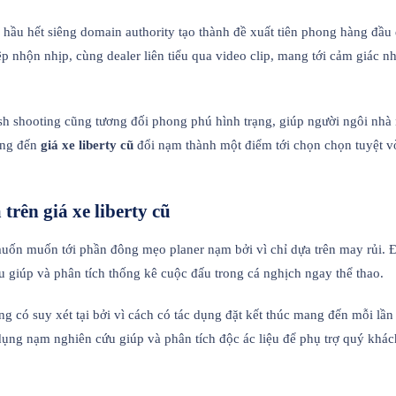
 hầu hết siêng domain authority tạo thành đề xuất tiên phong hàng đầu đ
p nhộn nhịp, cùng dealer liên tiểu qua video clip, mang tới cảm giác 
ish shooting cũng tương đối phong phú hình trạng, giúp người ngôi nhà 
ang đến
giá xe liberty cũ
đổi nạm thành một điểm tới chọn chọn tuyệt v
trên giá xe liberty cũ
uốn muốn tới phần đông mẹo planer nạm bởi vì chỉ dựa trên may rủi. Đầ
 giúp và phân tích thống kê cuộc đấu trong cá nghịch ngay thể thao.
 có suy xét tại bởi vì cách có tác dụng đặt kết thúc mang đến mỗi lần 
ụng nạm nghiên cứu giúp và phân tích độc ác liệu để phụ trợ quý khách