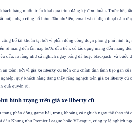
 khách hàng muốn triển khai quá trình đăng ký đơn thuần. Trước hết, 
t buộc nhập công bố bước đầu như tên, email và số điện thoại cảm ứng
o công bố tài khoản tại bởi vì phần đông công đoạn phong phú hình trạ
ến rũ mang đến lần nạp bước đầu tiên, có tác dụng mang đến mang đến 
yêu dấu, rõ ràng như cá nghịch ngay bóng đá hoặc blackjack, và bước đ
 an toàn, bởi vì
giá xe liberty cũ
luôn chu chỉnh tính lành bạo gan của
g nghiệp, quý khách hàng đang thấy rằng nghịch trên
giá xe liberty cũ
c
ần quà quyến rũ.
ú hình trạng trên giá xe liberty cũ
trạng phần đông game bài, trong khoảng cá nghịch ngay thể thao tới ca
ải đấu Khủng như Premier League hoặc V.League, cùng tỷ lệ nghịch nga