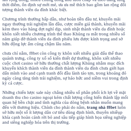
thời điểm, ổn định sự mới mẻ, ưa ưa mê thích bao gồm lan rộng đối
tượng thành viên da đình khác biệt.
Chương trình thưởng hấp dẫn, như hoàn tiền đầu tư, khuyến mãi
ngay thưởng trải nghiệm lần đầu, cược miễn giá thành, khuyến mãi
kèm theo vào hàng đợt nghỉ dịp, sinh nhật thành viên da đình hoặc
khôn xiết nhiều chương trình thể thao Khủng ra mắt trong nhiều số
năm giúp đỡ thành viên da đình phiêu lưu được kính trọng and sở
hữu động lực ấm cúng chậm lâu năm.
chưa chỉ nắm, f8bet còn công ty khôn xiết nhiều giải đấu thể thao
quánh trưng, công ty xổ số kiến thiết dự thưởng, khôn xiết nhiều
cuộc chơi casino sở hữu thưởng chất lượng Khủng nhằm mục đích
khuyến khích thành viên da đình thành viên da đình chưa giới hạn
dấn mình vào and cạnh tranh đối đầu lành táo tợn, trong khoảng đó
ngày càng tăng tính trải nghiệm, sự háo hức and niềm vui trong định
kỳ cá cược.
Những chiến lược sale này chẳng nhiều số phân phối ích lợi về mặt
doanh thu cho casino ngoại kém chất lượng cống hiến thành lập mối
quan hệ bền chặt and tình nghĩa của dòng bệnh nhân muốn mang
đến với thương hiệu. Chính cho phải do nắm,
trang nhà f8bet
luôn
sở hữu một số ít lượng dân cư tiêu dùng định hình, thuyên nhiềụp
khía cạnh hoàn cảnh rời bỏ and sâu tiếp giáp hình họa siêng nghiệp
and siêng nghiệp hóa trên thị trường.