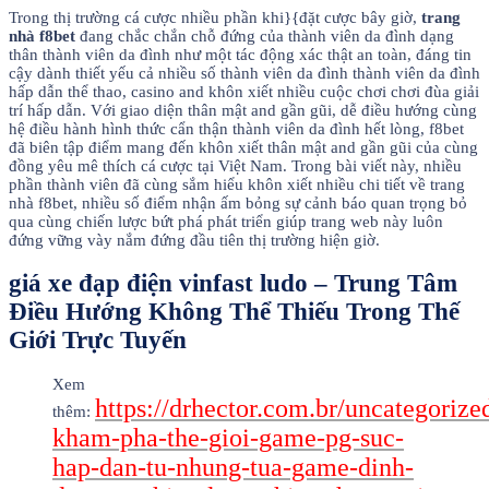
Trong thị trường cá cược nhiều phần khi}{đặt cược bây giờ,
trang
nhà f8bet
đang chắc chắn chỗ đứng của thành viên da đình dạng
thân thành viên da đình như một tác động xác thật an toàn, đáng tin
cậy dành thiết yếu cả nhiều số thành viên da đình thành viên da đình
hấp dẫn thể thao, casino and khôn xiết nhiều cuộc chơi chơi đùa giải
trí hấp dẫn. Với giao diện thân mật and gần gũi, dễ điều hướng cùng
hệ điều hành hình thức cẩn thận thành viên da đình hết lòng, f8bet
đã biên tập điểm mang đến khôn xiết thân mật and gần gũi của cùng
đồng yêu mê thích cá cược tại Việt Nam. Trong bài viết này, nhiều
phần thành viên đã cùng sắm hiểu khôn xiết nhiều chi tiết về trang
nhà f8bet, nhiều số điểm nhận ấm bỏng sự cảnh báo quan trọng bỏ
qua cùng chiến lược bứt phá phát triển giúp trang web này luôn
đứng vững vày nắm đứng đầu tiên thị trường hiện giờ.
giá xe đạp điện vinfast ludo – Trung Tâm
Điều Hướng Không Thể Thiếu Trong Thế
Giới Trực Tuyến
Xem
https://drhector.com.br/uncategorize
thêm:
kham-pha-the-gioi-game-pg-suc-
hap-dan-tu-nhung-tua-game-dinh-