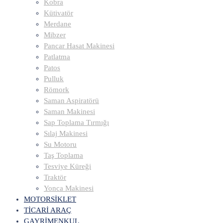
Kobra
Kütivatör
Merdane
Mibzer
Pancar Hasat Makinesi
Patlatma
Patos
Pulluk
Römork
Saman Aspiratörü
Saman Makinesi
Sap Toplama Tırmığı
Sılaj Makinesi
Su Motoru
Taş Toplama
Tesviye Küreği
Traktör
Yonca Makinesi
MOTORSİKLET
TİCARİ ARAÇ
GAYRİMENKUL