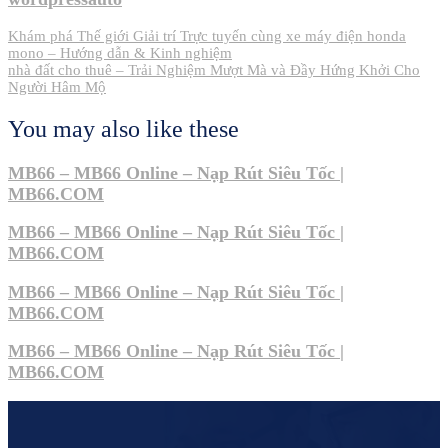
Post
Khám phá Thế giới Giải trí Trực tuyến cùng xe máy điện honda
mono – Hướng dẫn & Kinh nghiệm
navigation
nhà đất cho thuê – Trải Nghiệm Mượt Mà và Đầy Hứng Khởi Cho
Người Hâm Mộ
You may also like these
MB66 – MB66 Online – Nạp Rút Siêu Tốc |
MB66.COM
MB66 – MB66 Online – Nạp Rút Siêu Tốc |
MB66.COM
MB66 – MB66 Online – Nạp Rút Siêu Tốc |
MB66.COM
MB66 – MB66 Online – Nạp Rút Siêu Tốc |
MB66.COM