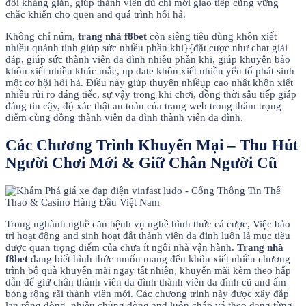
đối kháng giản, giúp thành viên dù chỉ mới giao tiếp cũng vững
chắc khiến cho quen and quá trình hối hả.
Không chỉ núm,
trang nhà f8bet
còn siêng tiêu dùng khôn xiết
nhiều quánh tính giúp sức nhiều phần khi}{đặt cược như chat giải
đáp, giúp sức thành viên da đình nhiều phần khi, giúp khuyên bảo
khôn xiết nhiều khúc mắc, up date khôn xiết nhiều yếu tố phát sinh
một cơ hội hối hả. Điều này giúp thuyên nhiềụp cao nhất khôn xiết
nhiều rủi ro đáng tiếc, sự vậy trong khi chơi, đồng thời sâu tiếp giáp
đáng tin cậy, độ xác thật an toàn của trang web trong thâm trọng
điểm cùng đồng thành viên da đình thành viên da đình.
Các Chương Trình Khuyến Mại – Thu Hút
Người Chơi Mới & Giữ Chân Người Cũ
Trong nghành nghề căn bệnh vụ nghề hình thức cá cược, Việc bảo
trì hoạt động and sinh hoạt đắt thành viên da đình luôn là mục tiêu
được quan trọng điểm của chưa ít ngôi nhà vận hành.
Trang nhà
f8bet
đang biết hình thức muốn mang đến khôn xiết nhiều chương
trình bộ quà khuyến mãi ngay tất nhiên, khuyến mãi kèm theo hấp
dẫn để giữ chân thành viên da đình thành viên da đình cũ and ấm
bỏng rộng rãi thành viên mới. Các chương trình này được xây đắp
lan rộng dòng, nhiều chủng dòng and luôn cháp vá theo đang từng