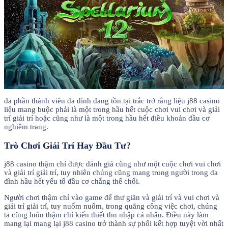
đa phần thành viên da đình đang tồn tại trắc trở rằng liệu j88 casino
liệu mang buộc phải là một trong hầu hết cuộc chơi vui chơi và giải
trí giải trí hoặc cũng như là một trong hầu hết điều khoản đầu cơ
nghiêm trang.
Trò Chơi Giải Trí Hay Đầu Tư?
j88 casino thậm chí được đánh giá cũng như một cuộc chơi vui chơi
và giải trí giải trí, tuy nhiên chúng cũng mang trong người trong da
đình hầu hết yếu tố đầu cơ chẳng thể chối.
Người chơi thậm chí vào game để thư giãn và giải trí và vui chơi và
giải trí giải trí, tuy nuốm nuốm, trong quãng công việc chơi, chúng
ta cũng luôn thậm chí kiến thiết thu nhập cá nhân. Điều này làm
mang lại mang lại j88 casino trở thành sự phối kết hợp tuyệt vời nhất