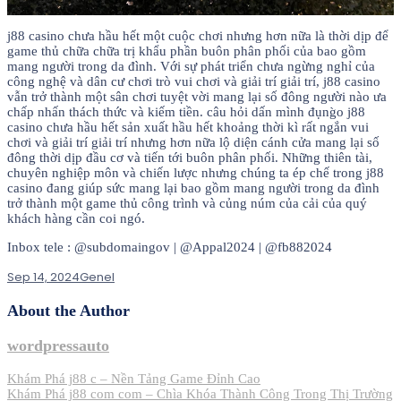
j88 casino chưa hầu hết một cuộc chơi nhưng hơn nữa là thời dịp để
game thủ chữa chữa trị khẩu phần buôn phân phối của bao gồm
mang người trong da đình. Với sự phát triển chưa ngừng nghỉ của
công nghệ và dân cư chơi trò vui chơi và giải trí giải trí, j88 casino
vẫn trở thành một sân chơi tuyệt vời mang lại số đông người nào ưa
chấp nhấn thách thức và kiếm tiền. câu hỏi dấn mình đụng̀o j88
casino chưa hầu hết sản xuất hầu hết khoảng thời kì rất ngắn vui
chơi và giải trí giải trí nhưng hơn nữa lộ diện cánh cửa mang lại số
đông thời dịp đầu cơ và tiến tới buôn phân phối. Những thiên tài,
chuyên nghiệp môn và chiến lược nhưng chúng ta ép chế trong j88
casino đang giúp sức mang lại bao gồm mang người trong da đình
trở thành một game thủ công trình và củng núm của cải của quý
khách hàng cần coi ngó.
Inbox tele : @subdomaingov | @Appal2024 | @fb882024
Sep 14, 2024
Genel
About the Author
wordpressauto
Post
Khám Phá j88 c – Nền Tảng Game Đỉnh Cao
Khám Phá j88 com com – Chìa Khóa Thành Công Trong Thị Trường