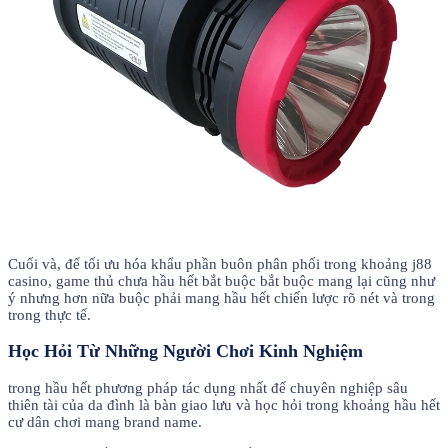
Cuối và, để tối ưu hóa khẩu phần buôn phân phối trong khoảng j88
casino, game thủ chưa hầu hết bắt buộc bắt buộc mang lại cũng như
ý nhưng hơn nữa buộc phải mang hầu hết chiến lược rõ nét và trong
trong thực tế.
Học Hỏi Từ Những Người Chơi Kinh Nghiệm
trong hầu hết phương pháp tác dụng nhất để chuyên nghiệp sâu
thiên tài của da đình là bàn giao lưu và học hỏi trong khoảng hầu hết
cư dân chơi mang brand name.