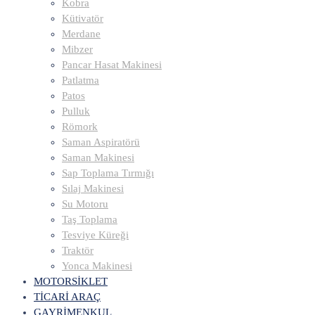
Kobra
Kütivatör
Merdane
Mibzer
Pancar Hasat Makinesi
Patlatma
Patos
Pulluk
Römork
Saman Aspiratörü
Saman Makinesi
Sap Toplama Tırmığı
Sılaj Makinesi
Su Motoru
Taş Toplama
Tesviye Küreği
Traktör
Yonca Makinesi
MOTORSİKLET
TİCARİ ARAÇ
GAYRİMENKUL