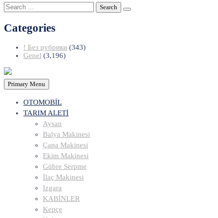
Search
for:
Categories
! Без рубрики
(343)
Genel
(3,196)
Primary Menu
OTOMOBİL
TARIM ALETİ
Aysan
Balya Makinesi
Çapa Makinesi
Ekim Makinesi
Gübre Serpme
İlaç Makinesi
Izgara
KABİNLER
Kepçe