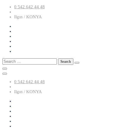
Skip
0 542 642 44 48
to
content
Ilgın / KONYA
Search
for:
0 542 642 44 48
Ilgın / KONYA