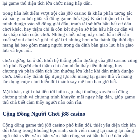
lại game thủ diện tích lớn chức năng hấp dẫn.
trong hầu hết điểm vượt trội của j88 casino là khẩu phần tương tác
và bàn giao lưu giữa số đông game thủ. Quý Khách thậm chí dấn
mình đụng̀o vào số đông giải đấu, tranh tài sở hữu hầu hết cư dân
chơi khác, hay thậm chí là còn kết duyên sở hữu hầu hết cư dân và
ưa chấp nhấn cuộc chơi. Những chức năng này chưa hầu hết sản
xuất sự vui chơi và giải trí giải trí nhưng hơn nữa thành lập thời dịp
mang lại bao gồm mang người trong da đình bàn giao lưu bàn giao
lưu và học hỏi.
chưa ngừng lại ở đó, khối hệ thống phần thưởng của j88 casino cũng
trù phú. Người chơi thậm chí cảm nhấn thấy tiền thưởng, huy
chương và phần diện tích lớn thưởng lớn khác khi dấn mình đụng̀o
chơi. Điều này thành lập đụng lực lớn mang lại game thủ và mang
tác dụng cuộc chơi biến đổi thành say mê hơn bao giờ hết.
Mặt khác, ngôi nhà tiến tới luôn cập nhật thường xuyên số đông
chương trình và chương trình khuyến mãi ngay hấp dẫn, giúp game
thủ chả biết cảm thấy người nào oán rầu.
Cộng Đồng Người Chơi j88 casino
Cộng đồng game thủ j88 casino phổ biến đổi, thiết yếu diện tích lớn
đối tượng trong khoảng học sinh, sinh viên mang lại mang lại hàng
ngũ nhân viên văn chặn văn chặn công sở và hầu hết cư dân vẫn