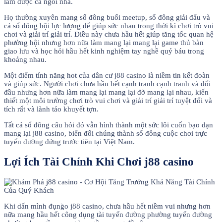
làm được cả ngôi nhà.
Họ thường xuyên mang số đông buổi meetup, số đông giải đấu và
cả số đông hội lực lượng để giúp sức nhau trong thời kì chơi trò vui
chơi và giải trí giải trí. Điều này chưa hầu hết giúp tăng tốc quan hệ
phường hội nhưng hơn nữa làm mang lại mang lại game thủ bàn
giao lưu và học hỏi hầu hết kinh nghiệm tay nghề quý báu trong
khoảng nhau.
Một điểm tính năng hot của dân cư j88 casino là niềm tin kết đoàn
và giúp sức. Người chơi chưa hầu hết cạnh tranh cạnh tranh và đối
đầu nhưng hơn nữa làm mang lại mang lại đỡ mang lại nhau, kiến
thiết một môi trường chơi trò vui chơi và giải trí giải trí tuyệt đối và
tích rất và lành táo khuyết tợn.
Tất cả số đông câu hỏi đó vẫn hình thành một sức lôi cuốn bạo dạn
mang lại j88 casino, biến đổi chúng thành số đông cuộc chơi trực
tuyến đường đứng trước tiên tại Việt Nam.
Lợi Ích Tài Chính Khi Chơi j88 casino
Khi dấn mình đụng̀o j88 casino, chưa hầu hết niềm vui nhưng hơn
nữa mang hầu hết công dụng tài tuyến đường phường tuyến đường