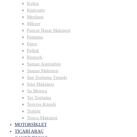
Kobra
Kütivatör
Merdane
Mibzer
Pancar Hasat Makinesi
Patlatma
Patos
Pulluk
Römork
Saman Aspiratörü
Saman Makinesi
Sap Toplama Tırmığı
Sılaj Makinesi
Su Motoru
Taş Toplama
Tesviye Küreği
Traktör
Yonca Makinesi
MOTORSİKLET
TİCARİ ARAÇ