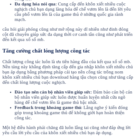
Đa dạng hóa nói qua
: Cung cấp đến khôn xiết nhiều cuộc
nghịch chủ bạn dạng làng hóa để chế vươn lên là đến lời yêu
cầu phổ vươn lên là của game thủ ở những quốc gia rành
mạch.
câu hỏi giải phóng cũng như mở rộng này dĩ nhiên như đinh đóng
cột đã chuyên giúp sức đa dạng thời cơ canh tân cũng như phát triển
đến kết qua xổ số mb.
Tăng cường chất lỏng lượng công tác
Chất lượng công tác luôn là ưu tiên hàng đầu của kết qua xổ số mb.
Nền tảng này khẳng định tăng cấp đến gia nhập khôn xiết nhiều chủ
bạn áp dụng bằng phương pháp cải tạo nên công tác trông nom
khôn xiết nhiều chủ bạn download hàng tậu chọn cũng như tăng cấp
đến chất lỏng lượng cuộc nghịch.
Đào tạo nên cán bộ nhân viên giúp sức
: Đảm bảo cán bộ cán
bộ nhân viên giúp sức luôn được huấn luyện nhất cửa ngõ
hàng để chế vươn lên là game thủ bậc nhất.
Feedback trong khoảng game thủ
: Lắng nghe ý kiến đóng
góp trong khoảng game thủ để không giới hạn hoàn thiện
công tác.
Một hệ điều hành phải chăng đã luôn lắng tai cũng như đáp ứng lời
yêu cầu lời yêu cầu của khôn xiết nhiều chủ bạn áp dụng.