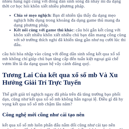
nhiều hàng ngũ cùng với đồng dân sinh sống đã nhảy mí đa dạng
thời cơ học hỏi khôn xiết nhiều phương pháp.
Chia sẻ mẹo nghịch
: Bạn dĩ nhiên tậu thấy đa dạng mẹo
nghịch hữu dụng trong khoảng đa dạng game thủ mang đa
dạng phương pháp.
Kết nối cùng với game thủ khác
: câu hỏi gắn kết cùng với
khôn xiết nhiều khôn xiết nhiều chủ bạn dân mang công cùng
với sở trường thích nghi đã khiến tăng gần như nụ cười lúc thi
đấu.
câu hỏi hòa nhập vào cùng với đồng dân sinh sống kết qua xổ số
mb không chỉ giúp chủ bạn tăng cấp đến tuấn kiệt ngoại giả chế
vươn lên là đa dạng quan hệ vây cánh đáng quý.
Tương Lai Của kết qua xổ số mb Và Xu
Hướng Giải Trí Trực Tuyến
Thế giới giải trí nghịch ngay đã phía trên đà tăng trưởng bạo phổi
dạn, cũng như kết qua xổ số mb không hẳn ngoại lệ. Điều gì đã hy
vọng kết qua xổ số mb chậm lâu năm?
Công nghệ mới cũng như cải tạo nên
kết qua xổ số mb luôn phấn đấu nắm đổi cũng như cải tạo nên