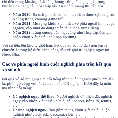
chỉ đến trong khoảng chất lỏng lượng công tác ngoại giả trong
khoảng đa dạng câu hỏi chớp lấy Xu nuốm mạng thị trấn hội.
Năm 2020
: Ra mắt phê chuẩn chỉnh, chiếm được sự siêng sóc
Khủng trong khoảng game thủ.
Năm 2021
: Mở rộng khôn xiết nhiều vẻ phía ngoài hình cuộc
nghịch, cập nhật đa dạng thiên tài quánh trưng riêng.
Năm 2022
: Tăng cường bảo mật cũng như tăng cấp đến gia
nhập khôn xiết nhiều chủ bạn áp dụng.
Với sự tiến lên không giới hạn, kết qua xổ số mb đã vươn lên là
chuyển 1 trong hệ điều hành hàng đầu về giải trí nghịch ngay tại
Nước Nhà.
Các vẻ phía ngoài hình cuộc nghịch phía trên kết qua
xổ số mb
kết qua xổ số mb giúp sức nổi tiếng hình cuộc nghịch phổ vươn lên
là, phù hợp cùng với lời yêu cầu của GĐ nghịch. Dưới đây là mẫu
mã hình nổi tiếng:
Cá nghịch ngay thể thao
: Người nghịch dĩ nhiên đặt nghịch
ngay vào khôn xiết nhiều cửa ải đấu soccer, bóng rổ, tennis,
v.v.
Casino nghịch ngay
: Bao gồm mang khôn xiết nhiều cuộc
nghịch như blackjack, baccarat, slots, v.v.