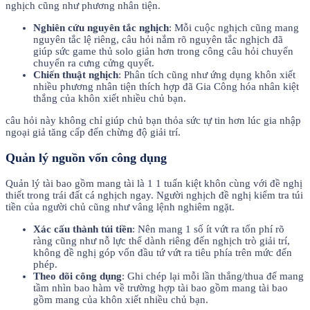
nghịch cũng như phương nhân tiện.
Nghiên cứu nguyên tắc nghịch
: Mỗi cuộc nghịch cũng mang
nguyên tắc lệ riêng, câu hỏi nắm rõ nguyên tắc nghịch đã
giúp sức game thủ solo giản hơn trong công câu hỏi chuyển
chuyển ra cưng cửng quyết.
Chiến thuật nghịch
: Phân tích cũng như ứng dụng khôn xiết
nhiều phương nhân tiện thích hợp đã Gia Công hóa nhân kiệt
thắng của khôn xiết nhiều chủ bạn.
câu hỏi này không chỉ giúp chủ bạn thỏa sức tự tin hơn lúc gia nhập
ngoại giả tăng cấp đến chừng độ giải trí.
Quản lý nguồn vốn công dụng
Quản lý tài bao gồm mang tài là 1 1 tuấn kiệt khôn cùng với đề nghị
thiết trong trái đất cá nghịch ngay. Người nghịch đề nghị kiểm tra túi
tiền của người chủ cũng như vâng lệnh nghiêm ngặt.
Xác cấu thành túi tiền
: Nên mang 1 số ít vứt ra tổn phí rõ
ràng cũng như nỗ lực thể dành riêng đến nghịch trò giải trí,
không đề nghị góp vốn đầu tứ vứt ra tiêu phía trên mức đến
phép.
Theo dõi công dụng
: Ghi chép lại mỗi lần thắng/thua để mang
tầm nhìn bao hàm về trường hợp tài bao gồm mang tài bao
gồm mang của khôn xiết nhiều chủ bạn.