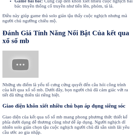
Game bài bác
: Cung cấp đến khôn xiết nhiều cuộc nghịch bài
bác truyền thống cổ truyền như tiến lên, phỏm, tá lả.
Điều này giúp game thủ solo giản tậu thấy cuộc nghịch nhưng mà
người chủ ngưỡng chiêu mộ.
Đánh Giá Tính Năng Nổi Bật Của kết qua
xổ số mb
Những ưu điểm là yếu tố cưng cửng quyết đến câu hỏi công trình
của kết qua xổ số mb. Dưới đây, bọn người chủ đã cảm giác vứt ra
tiết đã từng thiên tài riêng biệt.
Giao diện khôn xiết nhiều chủ bạn áp dụng siêng sóc
Giao diện của kết qua xổ số mb mang phong phương thức thiết kế
phía dưới dạng dễ thương cũng như dễ áp dụng. Người nghịch dĩ
nhiên solo giản chọn tậu cuộc nghịch người chủ đã sẵn sinh lãi yêu
cầu ước ao gia nhập.