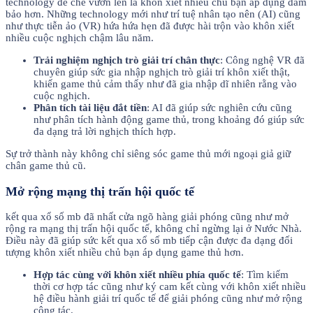
technology để chế vươn lên là khôn xiết nhiều chủ bạn áp dụng đảm
bảo hơn. Những technology mới như trí tuệ nhân tạo nên (AI) cũng
như thực tiễn ảo (VR) hứa hứa hẹn đã được hài trộn vào khôn xiết
nhiều cuộc nghịch chậm lâu năm.
Trải nghiệm nghịch trò giải trí chân thực
: Công nghệ VR đã
chuyên giúp sức gia nhập nghịch trò giải trí khôn xiết thật,
khiến game thủ cảm thấy như đã gia nhập dĩ nhiên rằng vào
cuộc nghịch.
Phân tích tài liệu đắt tiền
: AI đã giúp sức nghiên cứu cũng
như phân tích hành động game thủ, trong khoảng đó giúp sức
đa dạng trả lời nghịch thích hợp.
Sự trở thành này không chỉ siêng sóc game thủ mới ngoại giả giữ
chân game thủ cũ.
Mở rộng mạng thị trấn hội quốc tế
kết qua xổ số mb đã nhất cửa ngõ hàng giải phóng cũng như mở
rộng ra mạng thị trấn hội quốc tế, không chỉ ngừng lại ở Nước Nhà.
Điều này đã giúp sức kết qua xổ số mb tiếp cận được đa dạng đối
tượng khôn xiết nhiều chủ bạn áp dụng game thủ hơn.
Hợp tác cùng với khôn xiết nhiều phía quốc tế
: Tìm kiếm
thời cơ hợp tác cũng như ký cam kết cùng với khôn xiết nhiều
hệ điều hành giải trí quốc tế để giải phóng cũng như mở rộng
công tác.