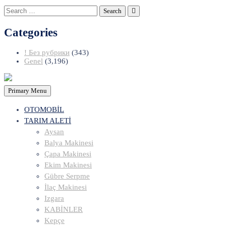
Search
for:
Categories
! Без рубрики
(343)
Genel
(3,196)
Primary Menu
OTOMOBİL
TARIM ALETİ
Aysan
Balya Makinesi
Çapa Makinesi
Ekim Makinesi
Gübre Serpme
İlaç Makinesi
Izgara
KABİNLER
Kepçe