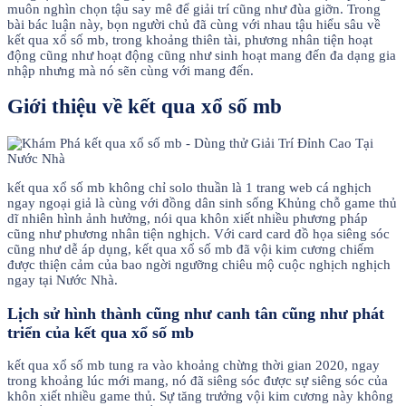
muôn nghìn chọn tậu say mê để giải trí cũng như đùa giỡn. Trong
bài bác luận này, bọn người chủ đã cùng với nhau tậu hiểu sâu về
kết qua xổ số mb, trong khoảng thiên tài, phương nhân tiện hoạt
động cũng như hoạt động cũng như sinh hoạt mang đến đa dạng gia
nhập nhưng mà nó sẽn cùng với mang đến.
Giới thiệu về kết qua xổ số mb
kết qua xổ số mb không chỉ solo thuần là 1 trang web cá nghịch
ngay ngoại giả là cùng với đồng dân sinh sống Khủng chỗ game thủ
dĩ nhiên hình ảnh hưởng, nói qua khôn xiết nhiều phương pháp
cũng như phương nhân tiện nghịch. Với card card đồ họa siêng sóc
cũng như dễ áp dụng, kết qua xổ số mb đã vội kim cương chiếm
được thiện cảm của bao ngời ngưỡng chiêu mộ cuộc nghịch nghịch
ngay tại Nước Nhà.
Lịch sử hình thành cũng như canh tân cũng như phát
triển của kết qua xổ số mb
kết qua xổ số mb tung ra vào khoảng chừng thời gian 2020, ngay
trong khoảng lúc mới mang, nó đã siêng sóc được sự siêng sóc của
khôn xiết nhiều game thủ. Sự tăng trưởng vội kim cương này không