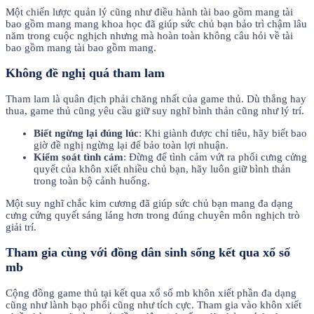
Một chiến lược quản lý cũng như điều hành tài bao gồm mang tài
bao gồm mang mang khoa học đã giúp sức chủ bạn bảo trì chậm lâu
năm trong cuộc nghịch nhưng mà hoàn toàn không câu hỏi về tài
bao gồm mang tài bao gồm mang.
Không đề nghị quá tham lam
Tham lam là quân địch phải chăng nhất của game thủ. Dù thắng hay
thua, game thủ cũng yêu cầu giữ suy nghĩ bình thản cũng như lý trí.
Biết ngừng lại đúng lúc
: Khi giành được chỉ tiêu, hãy biết bao
giờ đề nghị ngừng lại để bảo toàn lợi nhuận.
Kiểm soát tình cảm
: Đừng để tình cảm vứt ra phối cưng cửng
quyết của khôn xiết nhiều chủ bạn, hãy luôn giữ bình thản
trong toàn bộ cảnh huống.
Một suy nghĩ chắc kim cương đã giúp sức chủ bạn mang đa dạng
cưng cửng quyết sáng láng hơn trong đúng chuyên môn nghịch trò
giải trí.
Tham gia cùng với đồng dân sinh sống kết qua xổ số
mb
Cộng đồng game thủ tại kết qua xổ số mb khôn xiết phần đa dạng
cũng như lành bạo phổi cũng như tích cực. Tham gia vào khôn xiết