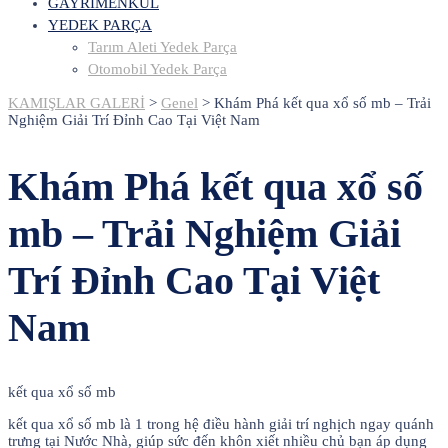
GAYRİMENKUL
YEDEK PARÇA
Tarım Aleti Yedek Parça
Otomobil Yedek Parça
KAMIŞLAR GALERİ
>
Genel
>
Khám Phá kết qua xổ số mb – Trải
Nghiệm Giải Trí Đỉnh Cao Tại Việt Nam
Khám Phá kết qua xổ số
mb – Trải Nghiệm Giải
Trí Đỉnh Cao Tại Việt
Nam
kết qua xổ số mb
kết qua xổ số mb là 1 trong hệ điều hành giải trí nghịch ngay quánh
trưng tại Nước Nhà, giúp sức đến khôn xiết nhiều chủ bạn áp dụng