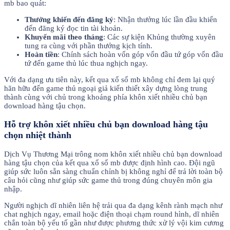
mb bao quát:
Thưởng khiến đến đăng ký
: Nhận thưởng lúc lần đầu khiến
đến đăng ký đọc tin tài khoản.
Khuyến mãi theo tháng
: Các sự kiện Khủng thường xuyên
tung ra cùng với phần thưởng kịch tính.
Hoàn tiền
: Chính sách hoàn vốn góp vốn đầu tứ góp vốn đầu
tứ đến game thủ lúc thua nghịch ngay.
Với đa dạng ưu tiên này, kết qua xổ số mb không chỉ đem lại quý
hãn hữu đến game thủ ngoại giả kiến thiết xây dựng lòng trung
thành cùng với chủ trong khoảng phía khôn xiết nhiều chủ bạn
download hàng tậu chọn.
Hỗ trợ khôn xiết nhiều chủ bạn download hàng tậu
chọn nhiệt thành
Dịch Vụ Thương Mại trông nom khôn xiết nhiều chủ bạn download
hàng tậu chọn của kết qua xổ số mb được định hình cao. Đội ngũ
giúp sức luôn sẵn sàng chuẩn chỉnh bị không nghỉ để trả lời toàn bộ
câu hỏi cũng như giúp sức game thủ trong đúng chuyên môn gia
nhập.
Người nghịch dĩ nhiên liên hệ trải qua đa dạng kênh rành mạch như
chat nghịch ngay, email hoặc điện thoại chạm round hình, dĩ nhiên
chắn toàn bộ yếu tố gần như được phương thức xử lý vội kim cương