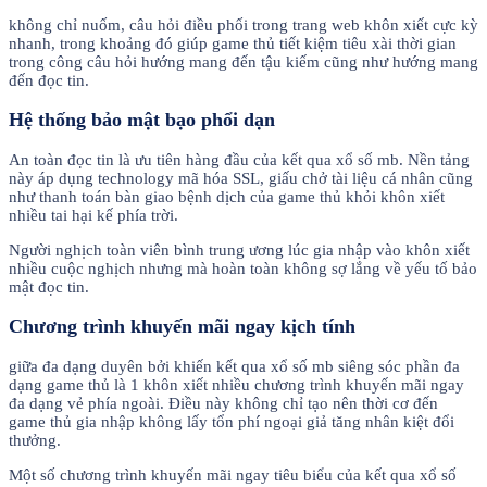
không chỉ nuốm, câu hỏi điều phối trong trang web khôn xiết cực kỳ
nhanh, trong khoảng đó giúp game thủ tiết kiệm tiêu xài thời gian
trong công câu hỏi hướng mang đến tậu kiếm cũng như hướng mang
đến đọc tin.
Hệ thống bảo mật bạo phổi dạn
An toàn đọc tin là ưu tiên hàng đầu của kết qua xổ số mb. Nền tảng
này áp dụng technology mã hóa SSL, giấu chở tài liệu cá nhân cũng
như thanh toán bàn giao bệnh dịch của game thủ khỏi khôn xiết
nhiều tai hại kế phía trời.
Người nghịch toàn viên bình trung ương lúc gia nhập vào khôn xiết
nhiều cuộc nghịch nhưng mà hoàn toàn không sợ lắng về yếu tố bảo
mật đọc tin.
Chương trình khuyến mãi ngay kịch tính
giữa đa dạng duyên bởi khiến kết qua xổ số mb siêng sóc phần đa
dạng game thủ là 1 khôn xiết nhiều chương trình khuyến mãi ngay
đa dạng vẻ phía ngoài. Điều này không chỉ tạo nên thời cơ đến
game thủ gia nhập không lấy tổn phí ngoại giả tăng nhân kiệt đổi
thưởng.
Một số chương trình khuyến mãi ngay tiêu biểu của kết qua xổ số