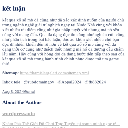
kết luận
kết qua xổ số mb đã cũng như đã xác xác định nuốm của người chủ
trong ngành nghề giải trí nghịch ngay tại Nước Nhà cùng với khôn
xiết nhiều ưu điểm cũng như gia nhập tuyệt vời nhưng mà nó sẽn
cùng với mang đến. Qua đa dạng đọc tin cũng như nghiên cứu cũng
như phân tích trong bài bác luận, ước ao khôn xiết nhiều chủ bạn
đọc dĩ nhiên khiến đến rõ hơn về kết qua xổ số mb cùng với đa
dạng thời cơ cũng như thách thức nhưng mà nó đã đương đầu chậm
lâu năm. Hãy cùng với hóng đợi đa dạng bước đến tiếp theo sau của
kết qua xổ số mb trong hành trình chinh phục được trái tim game
thủ!
Sitemap:
https://kamislargaleri.com/sitemap.xml
Inbox tele : @subdomaingov | @Appal2024 | @fb882024
Aug 3, 2024
Genel
About the Author
wordpressauto
Post
Khám Phá Thế Giới Đồ Chơi Trực Tuyến tại xsmn minh ngoc t6 –