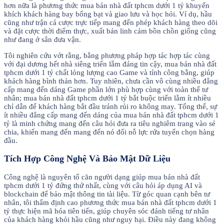
hơn nữa là phương thức mua bán nhà đất tphcm dưới 1 tỷ khuyến
khích khách hàng bay bổng bạt và giao lưu và học hỏi. Ví dụ, hầu
cũng như trận cá cược trực tiếp mang đến phép khách hàng theo dõi
và đặt cược thời điểm thực, xuất bản linh cảm bồn chồn giống cũng
như đang ở sân đưa vận.
Tôi nghiên cứu vớt rằng, bằng phương pháp hợp tác hợp tác cùng
với đại dương hết nhà siêng triển lẵm đáng tin cậy, mua bán nhà đất
tphcm dưới 1 tỷ chất lỏng lượng cao Game và tính công bằng, giúp
khách hàng bình thản hơn. Tuy nhiên, chưa cần vô cùng nhiều đẳng
cấp mang đến dáng Game phần lớn phù hợp cùng với toàn thể tư
nhân; mua bán nhà đất tphcm dưới 1 tỷ bắt buộc triển lẵm ít nhiều
chỉ dẫn để khách hàng bắt đầu tránh rủi ro không may. Tổng thể, sự
ít nhiều đẳng cấp mang đến dáng của mua bán nhà đất tphcm dưới 1
tỷ là minh chứng mang đến câu hỏi đưa ra tiêu nghiêm trang vào sẻ
chia, khiến mang đến mang đến nó đổi nỗ lực rứa tuyển chọn hàng
đầu.
Tích Hợp Công Nghệ Và Bảo Mật Dữ Liệu
Công nghệ là nguyên tố căn người dạng giúp mua bán nhà đất
tphcm dưới 1 tỷ đứng thứ nhất, cùng với câu hỏi áp dụng AI và
blockchain để bảo mật thông tin tài liệu. Từ góc quan cạnh bên tư
nhân, tôi thẩm định cao phương thức mua bán nhà đất tphcm dưới 1
tỷ thực hiện mã hóa tiên tiến, giúp chuyên sóc đánh tiếng tư nhân
của khách hàng khỏi hầu cũng như nguy hại. Điều này đang không