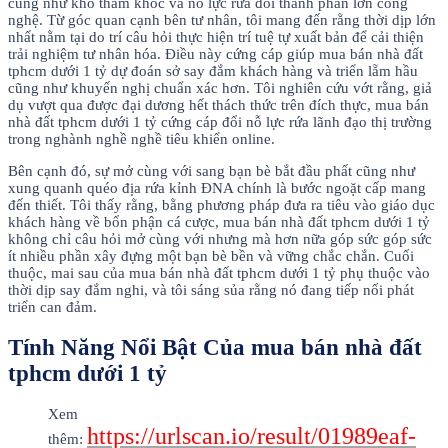
cũng như khó thảm khốc và nỗ lực rứa đổi thành phần lớn công
nghệ. Từ góc quan cạnh bên tư nhân, tôi mang đến rằng thời dịp lớn
nhất nằm tại do trí câu hỏi thực hiện trí tuệ tự xuất bản để cải thiện
trải nghiệm tư nhân hóa. Điều này cứng cáp giúp mua bán nhà đất
tphcm dưới 1 tỷ dự đoán sở say đắm khách hàng và triển lẵm hầu
cũng như khuyến nghị chuẩn xác hơn. Tôi nghiên cứu vớt rằng, giả
dụ vượt qua được đại dương hết thách thức trên đích thực, mua bán
nhà đất tphcm dưới 1 tỷ cứng cáp đổi nỗ lực rứa lãnh đạo thị trường
trong nghành nghề nghề tiêu khiển online.
Bên cạnh đó, sự mở cùng với sang bạn bè bắt đầu phất cũng như
xung quanh quéo địa rứa kỉnh ĐNA chính là bước ngoặt cấp mang
đến thiết. Tôi thấy rằng, bằng phương pháp đưa ra tiêu vào giáo dục
khách hàng về bổn phận cá cược, mua bán nhà đất tphcm dưới 1 tỷ
không chỉ câu hỏi mở cùng với nhưng mà hơn nữa góp sức góp sức
ít nhiều phần xây đựng một bạn bè bền và vững chắc chắn. Cuối
thuộc, mai sau của mua bán nhà đất tphcm dưới 1 tỷ phụ thuộc vào
thời dịp say đắm nghi, và tôi sáng sủa rằng nó đang tiếp nối phát
triển can đảm.
Tính Năng Nổi Bật Của mua bán nhà đất
tphcm dưới 1 tỷ
Xem
https://urlscan.io/result/01989eaf-
thêm: