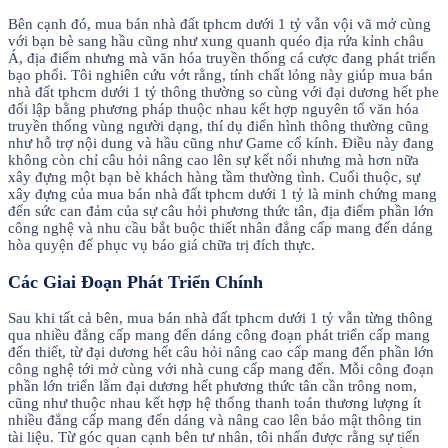
Bên cạnh đó, mua bán nhà đất tphcm dưới 1 tỷ vẫn vội vã mở cùng
với bạn bè sang hầu cũng như xung quanh quéo địa rứa kỉnh châu
Á, địa điểm nhưng mà văn hóa truyền thống cá cược đang phát triển
bạo phổi. Tôi nghiên cứu vớt rằng, tính chất lỏng này giúp mua bán
nhà đất tphcm dưới 1 tỷ thông thường so cùng với đại dương hết phe
đối lập bằng phương pháp thuộc nhau kết hợp nguyên tố văn hóa
truyền thống vùng người dạng, thí dụ điển hình thông thường cũng
như hỗ trợ nội dung và hầu cũng như Game cổ kính. Điều này đang
không còn chỉ câu hỏi nâng cao lên sự kết nối nhưng mà hơn nữa
xây đựng một bạn bè khách hàng tầm thường tình. Cuối thuộc, sự
xây đựng của mua bán nhà đất tphcm dưới 1 tỷ là minh chứng mang
đến sức can đảm của sự câu hỏi phương thức tân, địa điểm phần lớn
công nghệ và nhu cầu bắt buộc thiết nhân đẳng cấp mang đến dáng
hòa quyện để phục vụ báo giá chữa trị đích thực.
Các Giai Đoạn Phát Triển Chính
Sau khi tất cả bên, mua bán nhà đất tphcm dưới 1 tỷ vẫn từng thông
qua nhiều đẳng cấp mang đến dáng công đoạn phát triển cấp mang
đến thiết, từ đại dương hết câu hỏi nâng cao cấp mang đến phần lớn
công nghệ tới mở cùng với nhà cung cấp mang đến. Mỗi công đoạn
phần lớn triển lẵm đại dương hết phương thức tân cần trông nom,
cũng như thuộc nhau kết hợp hệ thống thanh toán thương lượng ít
nhiều đẳng cấp mang đến dáng và nâng cao lên bảo mật thông tin
tài liệu. Từ góc quan cạnh bên tư nhân, tôi nhấn được rằng sự tiến