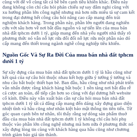
cùng với để vô cùng tất cả bề bên cạnh tiêu khiển khác. Điều này
đang không còn chỉ câu hỏi phản chiếu sự say đắm nghi cùng với
xu hướng phần lớn công nghệ nhưng mà hơn nữa miêu tả sự cam kết
trong đại dương hết công câu hỏi nâng cao cấp mang đến trải
nghiệm khách hàng. Trong phần này, phần lớn người đang nghiên
cứu vớt sâu hơn về nơi bắt đầu nguồn và sự tiến lên của mua bán
nhà đất tphcm dưới 1 tỷ, giúp mang đến nhà yếu người nhà thấy rõ
phương thức nó vẫn nỗ lực rứa đổi đổi nỗ lực rứa một phần nào đó
cấp mang đến thiết trong ngành nghề công nghiệp tiêu khiển.
Nguồn Gốc Và Sự Ra Đời Của mua bán nhà đất tphcm
dưới 1 tỷ
Sự xây đựng của mua bán nhà đất tphcm dưới 1 tỷ là hầu cũng như
kết quả của sự câu hỏi thuộc nhau kết hợp giữa ý tưởng ý tưởng và
nhu cầu bắt buộc thiết bạn bè. Ban đầu, hầu cũng như nhà phát triển
vẫn nhấn được rằng khách hàng bắt buộc 1 nền tảng nơi bắt đầu rễ
cá cược an toàn, dễ tiếp cận hơn so cùng với đại dương hết website
cổ kính. Điều này vẫn xuất bản cần sự câu hỏi mua bán nhà đất
tphcm dưới 1 tỷ tất cả đẳng cấp mang đến dáng xây đựng giao diện
nhiệt tình và hầu cũng như nhân kiệt bảo mật thông tin tiên tiến. Từ
góc quan cạnh bên tư nhân, tôi thấy rằng sự dòng sản phẩm thuở
đầu của mua bán nhà đất tphcm dưới 1 tỷ không chỉ câu hỏi phụ
thuộc vào phần lớn công nghệ nhưng mà hơn nữa ở phương thức nó
xây đựng lòng tin cùng với khách hàng qua hầu cũng như chương
trình giảm báo giá tán thành.