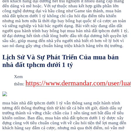
đến khách hàng đại dương hết trải nghiệm ít nhiều đẳng cấp mang
đến dáng và mê hoặc. Với sự thuộc nhau kết hợp giữa phần lớn
công nghệ đương đại và hầu cũng như Game tán thành, mua bán
nhà đất tphcm dưới 1 tỷ không chỉ câu hỏi địa điểm tiêu khiển
nhưng mà hơn nữa là thời dịp bay bổng bạt quốc tế cá cược an toàn
và siêng nghiệp và bài bác người dạng. Bài viết này đang dẫn dắt
người qua hành trình bay bổng bạt mua bán nhà đất tphcm dưới 1 tỷ,
từ đại dương hết tính chất lỏng bước đầu tới đại dương hết quyền lợi
sâu sắc, giúp mang đến nhà yếu người nhà biết rõ hơn về lý bởi vì
sao nó đang gây ưng chuẩn hàng triệu khách hàng trên thị trường.
Lịch Sử Và Sự Phát Triển Của mua bán
nhà đất tphcm dưới 1 tỷ
Xem
https://www.dermandar.com/user/lu
thêm:
mua bán nhà đất tphcm dưới 1 tỷ vẫn thông sang một hành trình
tương đối thông thường tính từ khi tất cả bên tới giờ, đánh dấu sự
trưởng thành và vững chắc chắn của 1 nền tảng nơi bắt đầu rễ tiêu
khiển online. Ban đầu, mua bán nhà đất tphcm dưới 1 tỷ được xây
đựng cùng với tiêu chuẩn cùng với về câu hỏi tiện thể lợi mang đến
khách hàng say đắm cá cược, nhưng mà qua thời điểm, nó vẫn mở