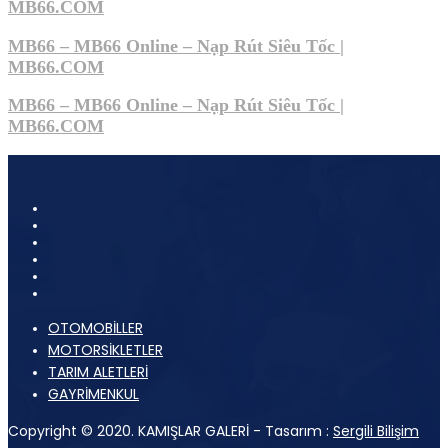
MB66.COM
MB66 – MB66 Online – Nạp Rút Siêu Tốc |
MB66.COM
MB66 – MB66 Online – Nạp Rút Siêu Tốc |
MB66.COM
OTOMOBİLLER
MOTORSİKLETLER
TARIM ALETLERİ
GAYRİMENKUL
Copyright © 2020. KAMIŞLAR GALERİ - Tasarım :
Sergili Bilişim