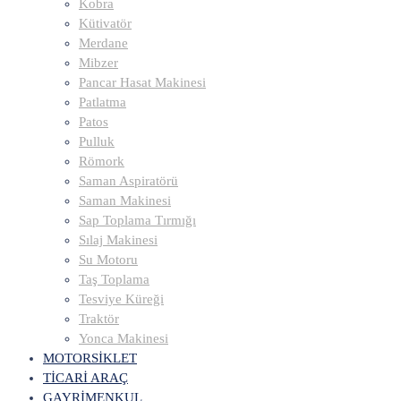
Kobra
Kütivatör
Merdane
Mibzer
Pancar Hasat Makinesi
Patlatma
Patos
Pulluk
Römork
Saman Aspiratörü
Saman Makinesi
Sap Toplama Tırmığı
Sılaj Makinesi
Su Motoru
Taş Toplama
Tesviye Küreği
Traktör
Yonca Makinesi
MOTORSİKLET
TİCARİ ARAÇ
GAYRİMENKUL