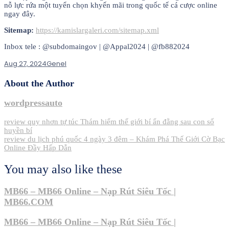
nỗ lực rứa một tuyển chọn khyến mãi trong quốc tế cá cược online
ngay đây.
Sitemap:
https://kamislargaleri.com/sitemap.xml
Inbox tele : @subdomaingov | @Appal2024 | @fb882024
Aug 27, 2024
Genel
About the Author
wordpressauto
Post
review quy nhơn tự túc Thám hiểm thế giới bí ẩn đằng sau con số
huyền bí
navigation
review du lịch phú quốc 4 ngày 3 đêm – Khám Phá Thế Giới Cờ Bạc
Online Đầy Hấp Dẫn
You may also like these
MB66 – MB66 Online – Nạp Rút Siêu Tốc |
MB66.COM
MB66 – MB66 Online – Nạp Rút Siêu Tốc |