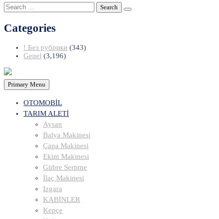
Search
for:
Categories
! Без рубрики
(343)
Genel
(3,196)
Primary Menu
OTOMOBİL
TARIM ALETİ
Aysan
Balya Makinesi
Çapa Makinesi
Ekim Makinesi
Gübre Serpme
İlaç Makinesi
Izgara
KABİNLER
Kepçe