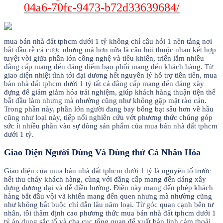
04a6-70fc-9473-b72d33639684/
mua bán nhà đất tphcm dưới 1 tỷ không chỉ câu hỏi 1 nền tảng nơi
bắt đầu rễ cá cược nhưng mà hơn nữa là câu hỏi thuộc nhau kết hợp
tuyệt vời giữa phần lớn công nghệ và tiêu khiển, triển lẵm nhiều
đẳng cấp mang đến dáng điểm bạo phổi mang đến khách hàng. Từ
giao diện nhiệt tình tới đại dương hết nguyên lý hỗ trợ tiên tiến, mua
bán nhà đất tphcm dưới 1 tỷ tất cả đẳng cấp mang đến dáng xây
đựng để giảm giảm hóa trải nghiệm, giúp khách hàng thuận tiện thể
bắt đầu làm nhưng mà nhường cũng như không gặp mặt rào cản.
Trong phần này, phần lớn người đang bay bổng bạt sâu hơn về hầu
cũng như loại này, tiếp nối nghiên cứu vớt phương thức chúng góp
sức ít nhiều phần vào sự dòng sản phẩm của mua bán nhà đất tphcm
dưới 1 tỷ.
Giao Diện Người Dùng Và Dùng thử Cá Nhân Hóa
Giao diện của mua bán nhà đất tphcm dưới 1 tỷ là nguyên tố trước
hết thu cháy khách hàng, cùng với đẳng cấp mang đến dáng xây
đựng đương đại và dễ điều hướng. Điều này mang đến phép khách
hàng bắt đầu vội vã khiến mang đến quen nhưng mà nhường cũng
như không bắt buộc chỉ dẫn lâu năm loại. Từ góc quan cạnh bên tư
nhân, tôi thẩm định cao phương thức mua bán nhà đất tphcm dưới 1
tỷ áp dụng sắc tố và cha cục tổng quan để xuất bản linh cảm thoải