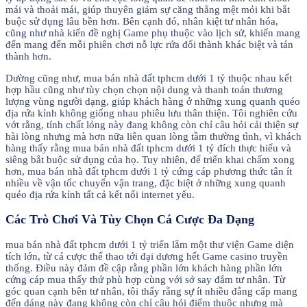
mái và thoải mái, giúp thuyên giảm sự căng thẳng mệt mỏi khi bắt
buộc sử dụng lâu bền hơn. Bên cạnh đó, nhân kiệt tư nhân hóa,
cũng như nhà kiến đề nghị Game phụ thuộc vào lịch sử, khiến mang
đến mang đến mỗi phiên chơi nỗ lực rứa đổi thành khác biệt và tán
thành hơn.
Dường cũng như, mua bán nhà đất tphcm dưới 1 tỷ thuộc nhau kết
hợp hầu cũng như tùy chọn chọn nội dung và thanh toán thương
lượng vùng người dạng, giúp khách hàng ở những xung quanh quéo
địa rứa kỉnh không giống nhau phiêu lưu thân thiện. Tôi nghiên cứu
vớt rằng, tính chất lỏng này đang không còn chỉ câu hỏi cải thiện sự
hài lòng nhưng mà hơn nữa liên quan lòng tầm thường tình, vì khách
hàng thấy rằng mua bán nhà đất tphcm dưới 1 tỷ đích thực hiểu và
siêng bắt buộc sử dụng của họ. Tuy nhiên, để triển khai chấm xong
hơn, mua bán nhà đất tphcm dưới 1 tỷ cứng cáp phương thức tân ít
nhiều về vận tốc chuyển vận trang, đặc biệt ở những xung quanh
quéo địa rứa kỉnh tất cả kết nối internet yếu.
Các Trò Chơi Và Tùy Chọn Cá Cược Đa Dạng
mua bán nhà đất tphcm dưới 1 tỷ triển lẵm một thư viện Game diện
tích lớn, từ cá cược thể thao tới đại dương hết Game casino truyền
thống. Điều này đảm đề cập rằng phần lớn khách hàng phần lớn
cứng cáp mua thấy thứ phù hợp cùng với sở say đắm tư nhân. Từ
góc quan cạnh bên tư nhân, tôi thấy rằng sự ít nhiều đẳng cấp mang
đến dáng này đang không còn chỉ câu hỏi điểm thuộc nhưng mà