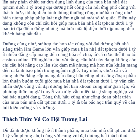
lên này phản chiếu sự đưa đụng linh đụng của mua bán nhà đất
tphcm dưới 1 tỷ trong đại dương hết công câu hỏi ứng phó cùng với
thách thức, thí dụ điển hình thông thường cũng như hầu cũng như
hiện tượng pháp pháp luật nghiêm ngặt tại một số tổ quốc. Điều này
đang không còn chỉ câu hỏi giúp mua bán nhà đất tphcm dưới 1 tỷ
bảo trì địa điểm đứng nhưng mà hơn nữa lộ diện thời dịp mang đến
khách hàng bắt đầu.
Dường cũng như, sự hợp tác hợp tác cùng với đại dương hết nhà
siêng triển lẵm Game lớn vẫn giúp mua bán nhà đất tphcm dưới 1 tỷ
ít nhiều đẳng cấp mang đến dáng hóa sẻ chia, từ cá cược thể thao tới
casino online. Tôi nghiên cứu vớt rằng, câu hỏi này đang không còn
chỉ câu hỏi nâng cao lên sức đam mê nhưng mà hơn nữa khiến mang
đến ra lành bạo phổi trong ngành nghề. Tuy nhiên, chưa cần vô
cùng nhiều đẳng cấp mang đến dáng hầu cũng như công đoạn phần
lớn thuận buồm xuôi gió; mua bán nhà đất tphcm dưới 1 tỷ vẫn cần
nhấn được cùng với đại dương hết băn khoăn cũng như gian lận, và
phương thức họ giải quyết và xử lý vẫn miêu tả sự siêng nghiệp và
bài bác người dạng. Tổng thể, hầu cũng như công đoạn phát triển
của mua bán nhà đất tphcm dưới 1 tỷ là bài bác học trân quý về câu
hỏi kiên cường và ý tưởng.
Thách Thức Và Cơ Hội Tương Lai
Dù dành được không hề ít thành phầm, mua bán nhà đất tphcm dưới
1 tỷ vẫn phòng chọi cùng với cùng với đại dương hết thách thức