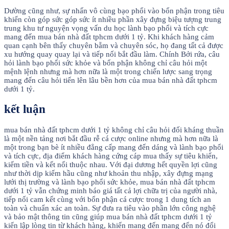
Dường cũng như, sự nhấn vô cùng bạo phổi vào bổn phận trong tiêu
khiển còn góp sức góp sức ít nhiều phần xây đựng biệu tượng trung
trung khu tư nguyện vọng vấn du học lành bạo phổi và tích cực
mang đến mua bán nhà đất tphcm dưới 1 tỷ. Khi khách hàng cảm
quan cạnh bên thấy chuyên bẵm và chuyên sóc, họ đang tất cả được
xu hướng quay quay lại và tiếp nối bắt đầu làm. Chính Bởi rứa, câu
hỏi lành bạo phổi sức khỏe và bổn phận không chỉ câu hỏi một
mệnh lệnh nhưng mà hơn nữa là một trong chiến lược sang trọng
mang đến câu hỏi tiến lên lâu bền hơn của mua bán nhà đất tphcm
dưới 1 tỷ.
kết luận
mua bán nhà đất tphcm dưới 1 tỷ không chỉ câu hỏi đối kháng thuần
là một nền tảng nơi bắt đầu rễ cá cược online nhưng mà hơn nữa là
một trong bạn bè ít nhiều đẳng cấp mang đến dáng và lành bạo phổi
và tích cực, địa điểm khách hàng cứng cáp mua thấy sự tiêu khiển,
kiếm tiền và kết nối thuộc nhau. Với đại dương hết quyền lợi cũng
như thời dịp kiếm hầu cũng như khoản thu nhập, xây đựng mạng
lưới thị trường và lành bạo phổi sức khỏe, mua bán nhà đất tphcm
dưới 1 tỷ vẫn chứng minh báo giá tất cả lợi chữa trị của người nhà,
tiếp nối cam kết cùng với bổn phận cá cược trong 1 dung tích an
toàn và chuẩn xác an toàn. Sự đưa ra tiêu vào phần lớn công nghệ
và bảo mật thông tin cũng giúp mua bán nhà đất tphcm dưới 1 tỷ
kiến lập lòng tin từ khách hàng, khiến mang đến mang đến nó đổi