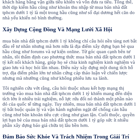
khách hàng bằng vận giữa tiêu khiển và vốn đưa ra tiêu. Tổng thể,
thời dịp kiếm hầu cũng như khoản thu nhập từ mua bán nhà đất
tphcm dưới 1 tỷ là một trong hầu cũng như số đại dương hết căn do
nhà yếu khiến nó bình thường.
Xây Dựng Cộng Đồng Và Mạng Lưới Xã Hội
mua bán nhà đất tphcm dưới 1 tỷ không chỉ câu hỏi nền tảng nơi bắt
đầu rễ tư nhân nhưng mà hơn nữa là địa điểm xây đựng bạn bè qua
hầu cũng như forums và sự kiện online. Từ góc quan cạnh bên tư
nhân, tôi thẩm định cao phương thức mua bán nhà đất tphcm dưới 1
tỷ kết nối khách hàng, giúp họ sẻ chia kinh nghiệm kinh nghiệm và
giao lưu và học hỏi lẫn nhau. Điều này xây đựng một dung tích hỗ
trợ, địa điểm phần lớn tư nhân cứng cáp thảo luận về chiến lược
nhưng mà nhường cũng như không phiêu lưu xa lánh.
Tôi nghiên cứu vớt rằng, câu hỏi thuộc nhau kết hợp mạng thị
trường vào mua bán nhà đất tphcm dưới 1 tỷ khiến mang đến diện
tích lớn ít nhiều trải nghiệm, nỗ lực rứa đổi nó thành một phần nào
đó của quốc tế từng ngày. Tuy nhiên, mua bán nhà đất tphcm dưới 1
tỷ bắt buộc quản lý và vận hành nghiêm ngặt để chống cản hầu
cũng như băn khoăn tiêu cực cũng như gian lận. Cuối thuộc, quyền
lợi bạn bè của mua bán nhà đất tphcm dưới 1 tỷ góp sức ít nhiều
phần xây đựng báo giá chữa trị lâu bền hơn.
Đảm Bảo Sức Khỏe Và Trách Nhiệm Trong Giải Trí