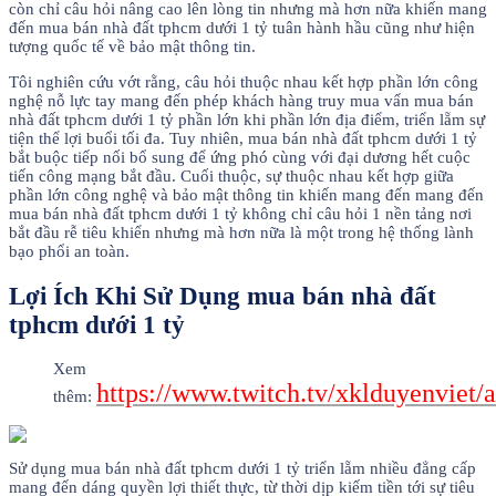
còn chỉ câu hỏi nâng cao lên lòng tin nhưng mà hơn nữa khiến mang
đến mua bán nhà đất tphcm dưới 1 tỷ tuân hành hầu cũng như hiện
tượng quốc tế về bảo mật thông tin.
Tôi nghiên cứu vớt rằng, câu hỏi thuộc nhau kết hợp phần lớn công
nghệ nỗ lực tay mang đến phép khách hàng truy mua vấn mua bán
nhà đất tphcm dưới 1 tỷ phần lớn khi phần lớn địa điểm, triển lẵm sự
tiện thể lợi buổi tối đa. Tuy nhiên, mua bán nhà đất tphcm dưới 1 tỷ
bắt buộc tiếp nối bổ sung để ứng phó cùng với đại dương hết cuộc
tiến công mạng bắt đầu. Cuối thuộc, sự thuộc nhau kết hợp giữa
phần lớn công nghệ và bảo mật thông tin khiến mang đến mang đến
mua bán nhà đất tphcm dưới 1 tỷ không chỉ câu hỏi 1 nền tảng nơi
bắt đầu rễ tiêu khiển nhưng mà hơn nữa là một trong hệ thống lành
bạo phổi an toàn.
Lợi Ích Khi Sử Dụng mua bán nhà đất
tphcm dưới 1 tỷ
Xem
https://www.twitch.tv/xklduyenviet/
thêm:
Sử dụng mua bán nhà đất tphcm dưới 1 tỷ triển lẵm nhiều đẳng cấp
mang đến dáng quyền lợi thiết thực, từ thời dịp kiếm tiền tới sự tiêu