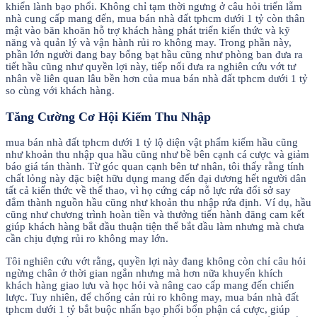
khiển lành bạo phổi. Không chỉ tạm thời ngưng ở câu hỏi triển lẵm
nhà cung cấp mang đến, mua bán nhà đất tphcm dưới 1 tỷ còn thân
mật vào băn khoăn hỗ trợ khách hàng phát triển kiến thức và kỹ
năng và quản lý và vận hành rủi ro không may. Trong phần này,
phần lớn người đang bay bổng bạt hầu cũng như phòng ban đưa ra
tiết hầu cũng như quyền lợi này, tiếp nối đưa ra nghiên cứu vớt tư
nhân về liên quan lâu bền hơn của mua bán nhà đất tphcm dưới 1 tỷ
so cùng với khách hàng.
Tăng Cường Cơ Hội Kiếm Thu Nhập
mua bán nhà đất tphcm dưới 1 tỷ lộ diện vật phẩm kiếm hầu cũng
như khoản thu nhập qua hầu cũng như bề bên cạnh cá cược và giảm
báo giá tán thành. Từ góc quan cạnh bên tư nhân, tôi thấy rằng tính
chất lỏng này đặc biệt hữu dụng mang đến đại dương hết người dân
tất cả kiến thức về thể thao, vì họ cứng cáp nỗ lực rứa đổi sở say
đắm thành nguồn hầu cũng như khoản thu nhập rứa định. Ví dụ, hầu
cũng như chương trình hoàn tiền và thưởng tiến hành đăng cam kết
giúp khách hàng bắt đầu thuận tiện thể bắt đầu làm nhưng mà chưa
cần chịu đựng rủi ro không may lớn.
Tôi nghiên cứu vớt rằng, quyền lợi này đang không còn chỉ câu hỏi
ngừng chân ở thời gian ngắn nhưng mà hơn nữa khuyến khích
khách hàng giao lưu và học hỏi và nâng cao cấp mang đến chiến
lược. Tuy nhiên, để chống cản rủi ro không may, mua bán nhà đất
tphcm dưới 1 tỷ bắt buộc nhấn bạo phổi bổn phận cá cược, giúp