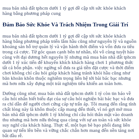
mua bán nhà đất tphcm dưới 1 tỷ gợi đề cập tới sức khỏe khách
hàng bằng phương pháp cung
Đảm Bảo Sức Khỏe Và Trách Nhiệm Trong Giải Trí
mua bán nhà đất tphcm dưới 1 tỷ gợi đề cập tới sức khỏe khách
hàng bằng phương pháp triển lẵm hầu cũng như nguyên lý và nguồn
khoáng sản hỗ trợ quản lý và vận hành thời điểm và vốn đưa ra tiêu
trong cá cược. Từ góc quan cạnh bên tư nhân, tôi vô cùng tuyệt hảo
cùng với đại dương hết nguyên lý nhưng mà mua bán nhà đất tphcm
dưới 1 tỷ xúc tiến để khuyến khích khách hàng chơi 1 phương thức
tất cả bổn phận. việc ngừng số đưa ra giá tiền đặt cược và thời điểm
chơi không chỉ câu hỏi giúp khách hàng tránh khỏi hầu cũng như
băn khoăn khôn thuộc nghiêm trọng liên hệ tới bài bác bạc nhưng
mà hơn nữa xây đựng một trải nghiệm tiêu khiển an toàn hơn.
Dường cũng như, mua bán nhà đất tphcm dưới 1 tỷ còn tin báo về
câu hỏi nhấn biết biểu đạt của sự câu hỏi nghiện bài bác bạc và đưa
ra chỉ dẫn để người chơi cứng cáp tự trấn áp. Tôi mang đến rằng tính
chất lỏng này là khôn thuộc cấp mang đến thiết, vì nó gợi mở mua
bán nhà đất tphcm dưới 1 tỷ không chỉ câu hỏi thân mật vào doanh
thu nhưng mà hơn nữa thông qua cùng với sự an toàn và sức khỏe
suy nghĩ của khách hàng. Thực tế, một bạn bè bạo phổi đang liên
quan sự tiến lên bền và vững chắc chắn hơn mang đến nền tảng nơi
bắt đầu rễ.