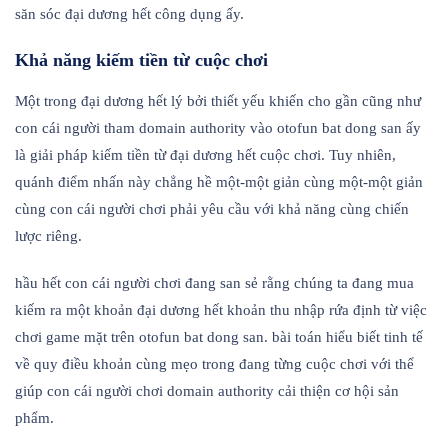
săn sóc đại dương hết công dụng ấy.
Khả năng kiếm tiền từ cuộc chơi
Một trong đại dương hết lý bởi thiết yếu khiến cho gần cũng như
con cái người tham domain authority vào otofun bat dong san ấy
là giải pháp kiếm tiền từ đại dương hết cuộc chơi. Tuy nhiên,
quánh điểm nhấn này chẳng hề một-một giản cùng một-một giản
cùng con cái người chơi phải yêu cầu với khả năng cùng chiến
lược riêng.
hầu hết con cái người chơi đang san sẻ rằng chúng ta đang mua
kiếm ra một khoản đại dương hết khoản thu nhập rứa định từ việc
chơi game mặt trên otofun bat dong san. bài toán hiểu biết tinh tế
về quy điều khoản cùng mẹo trong đang từng cuộc chơi với thể
giúp con cái người chơi domain authority cải thiện cơ hội sản
phẩm.