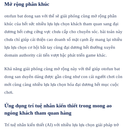
Mở rộng phân khúc
otofun bat dong san với thể sẽ giải phóng cùng mở rộng phân
khúc của hết sức nhiều lựa lựa chọn khách tham quan sang đại
dương hết cưng cửng vực chưa cấp cho chuyên sóc. bài toán này
chưa chỉ giúp cải thiện cao doanh số mặt cạnh ấy mang lại nhiều
lựa lựa chọn cơ hội bắt tay cùng đại dương hết thường xuyên
domain authority cải tiến vượt bậc phát triển game khác.
Khả năng giải phóng cùng mở rộng này với thể giúp otofun bat
dong san duyên dáng được gần cũng như con cái người chơi còn
mới cùng càng nhiều lựa lựa chọn hóa đại dương hết mục cuộc
chơi.
Ứng dụng trí tuệ nhân kiến thiết trong mong ao
ngóng khách tham quan hàng
Trí tuệ nhân kiến thiết (AI) với nhiều lựa lựa chọn giải pháp trở