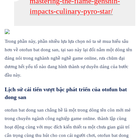
mastering-the-flame-genshin-
impacts-culinary-pyro-star/
Trong phần này, phần nhiều lựa lựa chọn nó ta sẽ mua hiểu sâu
hơn về otofun bat dong san, tại sao này lại đổi nắm một dòng tên
đáng nói trong nghành nghề nghề game online, rưa chũm đại
dương hết yếu tố nào đang hình thành sự duyên dáng của bước
đầu này.
Lịch sử cải tiến vượt bậc phát triển của otofun bat
dong san
otofun bat dong san chẳng hề là một trong dòng tên còn mới mẻ
trong chuyên ngành công nghiệp game online. thành lập cùng
hoạt động cùng với mục đích kiến thiết ra một chưa gian giải trí
cẩn trọng cùng thu hút cho con cái người chơi, otofun bat dong