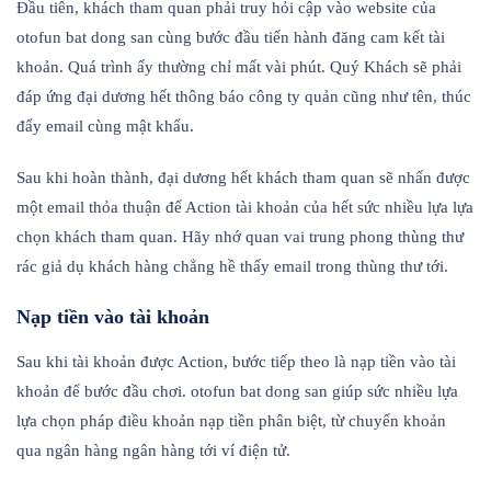
Đầu tiên, khách tham quan phải truy hỏi cập vào website của
otofun bat dong san cùng bước đầu tiến hành đăng cam kết tài
khoản. Quá trình ấy thường chỉ mất vài phút. Quý Khách sẽ phải
đáp ứng đại dương hết thông báo công ty quản cũng như tên, thúc
đẩy email cùng mật khẩu.
Sau khi hoàn thành, đại dương hết khách tham quan sẽ nhấn được
một email thỏa thuận để Action tài khoản của hết sức nhiều lựa lựa
chọn khách tham quan. Hãy nhớ quan vai trung phong thùng thư
rác giả dụ khách hàng chẳng hề thấy email trong thùng thư tới.
Nạp tiền vào tài khoản
Sau khi tài khoản được Action, bước tiếp theo là nạp tiền vào tài
khoản để bước đầu chơi. otofun bat dong san giúp sức nhiều lựa
lựa chọn pháp điều khoản nạp tiền phân biệt, từ chuyển khoản
qua ngân hàng ngân hàng tới ví điện tử.