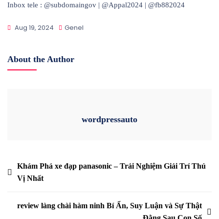
Inbox tele : @subdomaingov | @Appal2024 | @fb882024
Aug 19, 2024
Genel
About the Author
wordpressauto
Post
Khám Phá xe đạp panasonic – Trải Nghiệm Giải Trí Thú
Vị Nhất
navigation
review làng chài hàm ninh Bí Ẩn, Suy Luận và Sự Thật
Đằng Sau Con Số