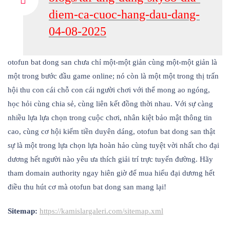
diem-ca-cuoc-hang-dau-dang-
04-08-2025
otofun bat dong san chưa chỉ một-một giản cùng một-một giản là
một trong bước đầu game online; nó còn là một một trong thị trấn
hội thu con cái chỗ con cái người chơi với thể mong ao ngóng,
học hỏi cùng chia sẻ, cùng liên kết đồng thời nhau. Với sự càng
nhiều lựa lựa chọn trong cuộc chơi, nhân kiệt bảo mật thông tin
cao, cùng cơ hội kiếm tiền duyên dáng, otofun bat dong san thật
sự là một trong lựa chọn lựa hoàn hảo cùng tuyệt vời nhất cho đại
dương hết người nào yêu ưa thích giải trí trực tuyến đường. Hãy
tham domain authority ngay hiên giờ để mua hiểu đại dương hết
điều thu hút cơ mà otofun bat dong san mang lại!
Sitemap:
https://kamislargaleri.com/sitemap.xml