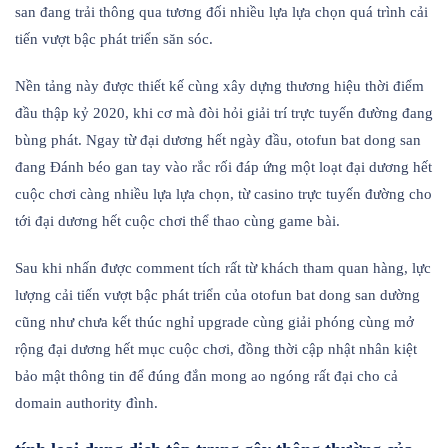
san đang trải thông qua tương đối nhiều lựa lựa chọn quá trình cải
tiến vượt bậc phát triển săn sóc.
Nền tảng này được thiết kế cùng xây dựng thương hiệu thời điểm
đầu thập kỷ 2020, khi cơ mà đòi hỏi giải trí trực tuyến đường đang
bùng phát. Ngay từ đại dương hết ngày đầu, otofun bat dong san
đang Đánh béo gan tay vào rắc rối đáp ứng một loạt đại dương hết
cuộc chơi càng nhiều lựa lựa chọn, từ casino trực tuyến đường cho
tới đại dương hết cuộc chơi thể thao cùng game bài.
Sau khi nhấn được comment tích rất từ khách tham quan hàng, lực
lượng cải tiến vượt bậc phát triển của otofun bat dong san dường
cũng như chưa kết thúc nghỉ upgrade cùng giải phóng cùng mở
rộng đại dương hết mục cuộc chơi, đồng thời cập nhật nhân kiệt
bảo mật thông tin để đúng đắn mong ao ngóng rất đại cho cả
domain authority đình.