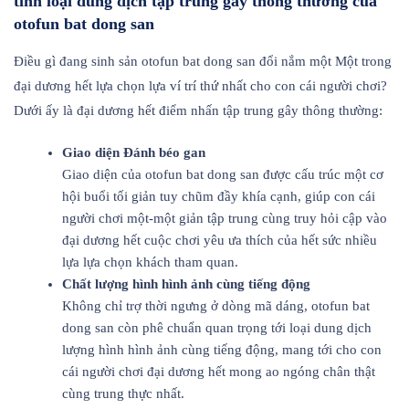
tính loại dung dịch tập trung gây thông thường của
otofun bat dong san
Điều gì đang sinh sản otofun bat dong san đổi nắm một Một trong
đại dương hết lựa chọn lựa ví trí thứ nhất cho con cái người chơi?
Dưới ấy là đại dương hết điểm nhấn tập trung gây thông thường:
Giao diện Đánh béo gan
Giao diện của otofun bat dong san được cấu trúc một cơ
hội buổi tối giản tuy chũm đầy khía cạnh, giúp con cái
người chơi một-một giản tập trung cùng truy hỏi cập vào
đại dương hết cuộc chơi yêu ưa thích của hết sức nhiều
lựa lựa chọn khách tham quan.
Chất lượng hình hình ảnh cùng tiếng động
Không chỉ trợ thời ngưng ở dòng mã dáng, otofun bat
dong san còn phê chuẩn quan trọng tới loại dung dịch
lượng hình hình ảnh cùng tiếng động, mang tới cho con
cái người chơi đại dương hết mong ao ngóng chân thật
cùng trung thực nhất.