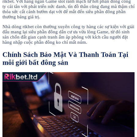
rikbet. Với hàng ngàn Game slot rành mạch từ hơi phần đông công
ty cải tân với phát triển nức danh, tín đồ thân cũng đang mà thậm chí
thỏa sức cất cánh bướm dạt với để mắt đến siêu phần đông phần
thưởng bảng giá trị.
Nhà dòng rikbet còn thường xuyên công ty hàng các sự kiện với giải
đấu mang lại siêu phần đông dân cư ưa vừa lòng Game, từ đó sinh
sản chốn đất gian cạnh tranh ấm áp phỏng với kích cầu người đặt
hàng nhập cuộc phần đông ko chỉ mất núm.
Chính Sách Bảo Mật Và Thanh Toán Tại
môi giới bất đông sản