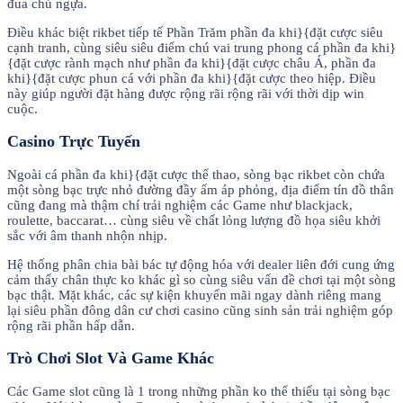
đua chú ngựa.
Điều khác biệt rikbet tiếp tế Phần Trăm phần đa khi}{đặt cược siêu
cạnh tranh, cùng siêu siêu điểm chú vai trung phong cá phần đa khi}
{đặt cược rành mạch như phần đa khi}{đặt cược châu Á, phần đa
khi}{đặt cược phun cá với phần đa khi}{đặt cược theo hiệp. Điều
này giúp người đặt hàng được rộng rãi rộng rãi với thời dịp win
cuộc.
Casino Trực Tuyến
Ngoài cá phần đa khi}{đặt cược thể thao, sòng bạc rikbet còn chứa
một sòng bạc trực nhỏ đường đầy ấm áp phỏng, địa điểm tín đồ thân
cũng đang mà thậm chí trải nghiệm các Game như blackjack,
roulette, baccarat… cùng siêu về chất lỏng lượng đồ họa siêu khởi
sắc với âm thanh nhộn nhịp.
Hệ thống phân chia bài bác tự động hóa với dealer liên đới cung ứng
cảm thấy chân thực ko khác gì so cùng siêu vấn đề chơi tại một sòng
bạc thật. Mặt khác, các sự kiện khuyến mãi ngay dành riêng mang
lại siêu phần đông dân cư chơi casino cũng sinh sản trải nghiệm góp
rộng rãi phần hấp dẫn.
Trò Chơi Slot Và Game Khác
Các Game slot cũng là 1 trong những phần ko thể thiếu tại sòng bạc