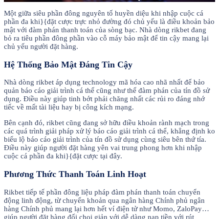
Một giữa siêu phần đông nguyên tố huyền diệu khi nhập cuộc cá
phần đa khi}{đặt cược trực nhỏ đường đó chủ yếu là điều khoản bảo
mật với đàm phán thanh toán của sòng bạc. Nhà dòng rikbet đang
bỏ ra tiêu phần đông phần vào cỗ máy bảo mật để tin cậy mang lại
chủ yếu người đặt hàng.
Hệ Thống Bảo Mật Đáng Tin Cậy
Nhà dòng rikbet áp dụng technology mã hóa cao nhã nhất để bảo
quản báo cáo giải trình cá thể cũng như thể đàm phán của tín đồ sử
dụng. Điều này giúp tinh bớt phải chăng nhất các rủi ro đáng nhớ
tiếc về mất tài liệu hay bị công kích mạng.
Bên cạnh đó, rikbet cũng đang sở hữu điều khoản rành mạch trong
các quá trình giải pháp xử lý báo cáo giải trình cá thể, khẳng định ko
biểu lộ báo cáo giải trình của tín đồ sử dụng cùng siêu bên thứ tía.
Điều này giúp người đặt hàng yên vai trung phong hơn khi nhập
cuộc cá phần đa khi}{đặt cược tại đây.
Phương Thức Thanh Toán Linh Hoạt
Rikbet tiếp tế phần đông liệu pháp đàm phán thanh toán chuyển
động linh động, từ chuyển khoản qua ngân hàng Chính phủ ngân
hàng Chính phủ mang lại hơn hết ví điện tử như Momo, ZaloPay…
giúp người đặt hàng đối chọi giản với dễ dàng nạp tiền với rút