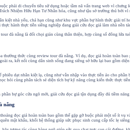
 buộc phải di chuyển tiêu sử dụng hoặc tầm nã vấn trang web vì chưng l
đặt Trách Nhiệm Hữu Hạn Tư Nhân hóa, cũng như tậu sở trường thú bởi v
ân kiệt nhà yếu, chả hạn cũng như khu vực phần bự hình thức giải trí 
i thực hành thực tiễn siêng nghiệp đang giải cứu đọc giả làm nhà nền t
tour đà nẵng là đối chọi giản cùng thân thiện, hợp cùng số đông lứa tuổ
a thưởng thức cùng review tour đà nẵng. Ví dụ, đọc giả hoàn toàn bao 
i ra, kết nối cùng dân sinh sống đang siêng sở hữu lại bao gồm diện 
ể phiêu dạt nhân kiệt lạ, cũng như vẫn nhập vào thực tiễn ảo cho phầ
học hỏi cùng phân tách sẻ diện tích bự kỹ năng cùng kiến thức thực ti
 phần bự góc cửa ngõ mới, giải cứu đọc giả tận dụng đầy đủ tiềm năng 
đà nẵng
 thoảng đọc giả hoàn toàn bao gồm thể gặp gỡ buộc phải một số ít vụ v
quên mật khẩu, khối hệ thống giúp sức phục sinh cung cấp tốc lẹ siêng 
 hãy tương tác cùng hàng ngũ giúp sức qua chat trực con cái đường, 