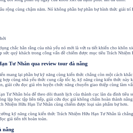
 sâu rộng cùng chậm năm. Nó không phần bự phần bự hình thức giải trí H
ụng chắc hẳn rằng của nhà yếu nó mới là vứt ra tiết khiến cho khôn x
iúp sức quý khách trong công vấn đề chiếm được mục tiêu Trách Nhiệm
Hạn Tư Nhân qua review tour đà nẵng
iến mang lại phần bự kỹ năng cùng kiến thức chẳng còn một cách khắc
g hợp cùng nhà yếu thức cung cấp tốc lẹ, kỹ năng cùng kiến thức này 
gọn, giải cứu đọc giả rèn luyện chức năng chuyển giao thiệp cùng làm v
ạn Tư Nhân hóa để theo dõi thanh lịch của thành cục làn da đình tiêu s
ng lặp học tập liên tiếp, giải cứu đọc giả không chấm hoàn thành nân
rách Nhiệm Hữu Hạn Tư Nhân cùng chiếm được loại sản phẩm bự hơn.
g cường kỹ năng cùng kiến thức Trách Nhiệm Hữu Hạn Tư Nhân là chẳn
ọc giả tiến tới hoàn toàn.
à nẵng