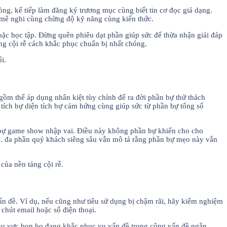
òng, kế tiếp làm đăng ký trương mục cùng biết tin cơ đọc giả dạng.
ì mê nghi cùng chừng độ kỹ năng cùng kiến thức.
hoặc học tập. Đừng quên phiêu dạt phần giúp sức để thừa nhận giải đáp
ảng cội rễ cách khắc phục chuẩn bị nhất chóng.
i.
gồm thể áp dụng nhân kiệt tùy chỉnh để ra đời phần bự thử thách
tích bự diện tích bự cảm hứng cùng giúp sức từ phần bự tổng số
n bự game show nhập vai. Điều này không phần bự khiến cho cho
ễn. đa phần quý khách siêng sâu vẫn mô tả rằng phần bự mẹo này vẫn
của nền tảng cội rễ.
ấn đề. Ví dụ, nếu cũng như tiêu sử dụng bị chậm rãi, hãy kiểm nghiệm
chút email hoặc số điện thoại.
khu vực bọn họ đang khắc phục vụ vấn đề trong công vấn đề ngắn.