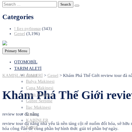
Search
for:
Categories
! Без рубрики
(343)
Genel
(3,196)
Primary Menu
OTOMOBİL
TARIM ALETİ
Aysan
KAMIŞLAR GALERİ
>
Genel
>
Khám Phá Thế Giới review tour đà 
Balya Makinesi
Çapa Makinesi
Khám Phá Thế Giới revie
Ekim Makinesi
Gübre Serpme
İlaç Makinesi
Izgara
review tour đà nẵng
KABİNLER
review tour đà nẵng nhà yếu là nền tảng cội rễ nuốm đổi hóa, sở hữu 
Kepçe
hóa công vấn đề cùng phần bự hình thức giải trí phần bự ngày.