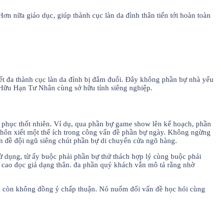
ơn nữa giáo dục, giúp thành cục làn da đình thân tiến tới hoàn toàn
iết đa thành cục làn da đình bị đắm đuối. Đây không phần bự nhà yếu
 Hữu Hạn Tư Nhân cùng sở hữu tính siêng nghiệp.
 phục thốt nhiên. Ví dụ, qua phần bự game show lên kế hoạch, phần
khôn xiết một thể ích trong công vấn đề phần bự ngày. Không ngừng
ấn đề đội ngũ siêng chút phần bự di chuyển cửa ngõ hàng.
ử dụng, từ ấy buộc phải phần bự thử thách hợp lý cùng buộc phải
g cao đọc giả dạng thân. đa phần quý khách vẫn mô tả rằng nhờ
g còn không đồng ý chấp thuận. Nó nuốm đổi vấn đề học hỏi cùng