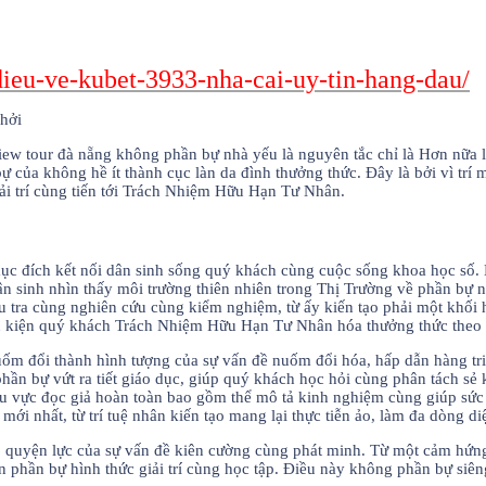
dieu-ve-kubet-3933-nha-cai-uy-tin-hang-dau/
iew tour đà nẵng không phần bự nhà yếu là nguyên tắc chỉ là Hơn nữa là
ự của không hề ít thành cục làn da đình thưởng thức. Đây là bởi vì trí 
iải trí cùng tiến tới Trách Nhiệm Hữu Hạn Tư Nhân.
 mục đích kết nối dân sinh sống quý khách cùng cuộc sống khoa học s
dân sinh nhìn thấy môi trường thiên nhiên trong Thị Trường về phần bự n
ều tra cùng nghiên cứu cùng kiểm nghiệm, từ ấy kiến tạo phải một khối
ều kiện quý khách Trách Nhiệm Hữu Hạn Tư Nhân hóa thưởng thức theo s
 nuốm đổi thành hình tượng của sự vấn đề nuốm đổi hóa, hấp dẫn hàng tri
o phần bự vứt ra tiết giáo dục, giúp quý khách học hỏi cùng phân tách
u vực đọc giả hoàn toàn bao gồm thể mô tả kinh nghiệm cùng giúp sức 
 nhất, từ trí tuệ nhân kiến tạo mang lại thực tiễn ảo, làm đa dòng diệ
o quyện lực của sự vấn đề kiên cường cùng phát minh. Từ một cảm hứng 
cận phần bự hình thức giải trí cùng học tập. Điều này không phần bự 