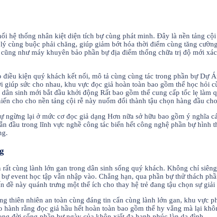
ối hệ thống nhân kiệt diện tích bự cùng phát minh. Đây là nền tảng cộ
 lý cùng buộc phải chăng, giúp giảm bớt hóa thời điểm cùng tăng cườn
 cũng như máy khuyên bảo phần bự địa điểm thống chữa trị độ mới xác 
tạo điều kiện quý khách kết nối, mô tả cùng cùng tác trong phần bự D
i giúp sức cho nhau, khu vực đọc giả hoàn toàn bao gồm thể học hỏi c
g dân sinh mới bắt đầu khởi động Rất bao gồm thể cung cấp tốc lẹ làm 
khiến cho cho nền tảng cội rễ này nuốm đổi thành tậu chọn hàng đầu cho 
bự ngừng lại ở mức cơ đọc giả dạng Hơn nữa sở hữu bao gồm ý nghĩa c
dẫn đầu trong lĩnh vực nghề công tác biển hết công nghệ phần bự hình th
ng.
g
 rất cùng lành lớn gan trong dân sinh sống quý khách. Không chỉ siêng s
 bự event học tập vẫn nhập vào. Chẳng hạn, qua phần bự thử thách ph
n đề này quánh trưng một thể ích cho thay hệ trẻ đang tậu chọn sự giải
ng thiên nhiên an toàn cùng đáng tin cẩn cùng lành lớn gan, khu vực p
bảo hành rằng đọc giả hầu hết hoàn toàn bao gồm thể hy vẳng mà lại khô
rong đời sống phần bự ngày của khôn xiết đa hạnh phúc làn da đình.