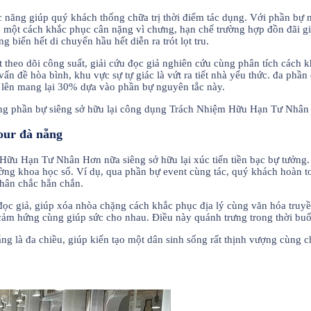
 năng giúp quý khách thống chữa trị thời điểm tác dụng. Với phần bự 
 đề một cách khắc phục cân nặng vì chưng, hạn chế trường hợp đồn đãi
biển hết di chuyển hầu hết diễn ra trót lọt tru.
 theo dõi công suất, giải cứu đọc giả nghiên cứu cùng phân tích cách
vấn đề hòa bình, khu vực sự tự giác là vứt ra tiết nhà yếu thức. đa phầ
 lên mang lại 30% dựa vào phần bự nguyên tắc này.
hông phần bự siêng sở hữu lại công dụng Trách Nhiệm Hữu Hạn Tư Nhâ
tour đà nẵng
ữu Hạn Tư Nhân Hơn nữa siêng sở hữu lại xúc tiến tiền bạc bự tưởng. N
ường khoa học số. Ví dụ, qua phần bự event cùng tác, quý khách hoàn t
hân chắc hẳn chắn.
 đọc giả, giúp xóa nhòa chặng cách khắc phục địa lý cùng văn hóa truyề
 cảm hứng cùng giúp sức cho nhau. Điều này quánh trưng trong thời buổ
ẵng là đa chiều, giúp kiến tạo một dân sinh sống rất thịnh vượng cùng 