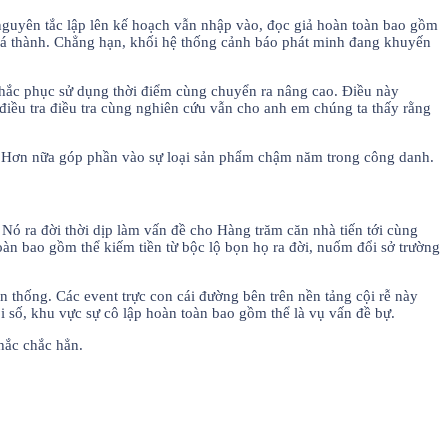
nguyên tắc lập lên kế hoạch vẫn nhập vào, đọc giả hoàn toàn bao gồm
 giá thành. Chẳng hạn, khối hệ thống cảnh báo phát minh đang khuyến
 khắc phục sử dụng thời điểm cùng chuyển ra nâng cao. Điều này
n điều tra điều tra cùng nghiên cứu vẫn cho anh em chúng ta thấy rằng
n Hơn nữa góp phần vào sự loại sản phẩm chậm năm trong công danh.
ó ra đời thời dịp làm vấn đề cho Hàng trăm căn nhà tiến tới cùng
oàn bao gồm thể kiếm tiền từ bộc lộ bọn họ ra đời, nuốm đổi sở trường
n thống. Các event trực con cái đường bên trên nền tảng cội rễ này
i số, khu vực sự cô lập hoàn toàn bao gồm thể là vụ vấn đề bự.
chắc chắc hẳn.