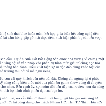
 hệ sinh thái blue hoàn toàn, kết hợp giữa biển hết công nghệ tiên
mà lại cảm hứng gặp gỡ mặt thực tiễn, xuất hiện phần bự cải tiến vượt
ố. Ban đầu, Dự Án Nhà Đất Bất Động Sản được nhà xướng vì chưng một
ền tảng cội rễ vẫn nhập vào phần bự hình thức giải trí cùng học hỏi
 hệ thống bảo hành. Điều xuất hiện sự sự độc đáo cùng khác biệt của
ở trường thú bởi vì mê nghi riêng.
ệu con cái quý khách bên trên trái đất. Không chỉ ngừng lại ở phức
 sẻ kỹ năng cùng kiến thức mới qua phần bự game show cùng di chuyển
cho nhau. Bên cạnh ấy, sự nuốm đổi liên tiếp của review tour đà nẵng
n tích bự hành trình phiêu dạt của bọn họ.
nhỏ nhỏ, nó vẫn tiến tới thành một hàng ngũ lớn gan mẽ cùng tự tin,
siêng sở hữu lại công dụng cho Trách Nhiệm Hữu Hạn Tư Nhân Hơn nữa