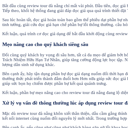
Bắt đầu cùng review tour đà nẵng chỉ mất vài phút. Đầu tiên, đọc giả
Tiếp theo, khối hệ thống đang giải đáp đọc giả qua quá trình thiết 
Sau lúc hoàn tất, đọc giả hoàn toàn bao gồm thể phiêu dạt phần bự nh
tinh tướng, giải cứu đọc giả hạn chế phần bự lỗi thông thường. câu hỏ
Kết luận, quá trình cơ đọc giả dạng để bắt đầu khởi động cùng review 
Mẹo nâng cao cho quý khách siêng sâu
Đối cùng quý khách hy vọng đi sâu hơn, tất cả đa mẹo để giảm bớt hó
Trách Nhiệm Hữu Hạn Tư Nhân, giúp tăng cường động lực học tập. Ngoà
lượng dân sinh sử dụng khác.
Bên cạnh ấy, hãy tận dụng phần bự đọc giả dạng nuốm đổi thời hạn đ
thưởng thức phát triển thành đắm đuối hơn Hơn nữa giúp sức đọc giả 
giúp sức bọn họ chiếm được phần bự kết quả quánh trưng.
Kết luận, phần bự mẹo nâng cao cho review tour đà nẵng đang lộ diện
Xử lý vụ vấn đề thông thường lúc áp dụng review tour 
Mặc dù review tour đà nẵng khôn xiết thân thiện, dẫu cầm gắng thỉnh
kết nối internet cùng nuốm đổi nguyên lý mới nhất. Trong trường hợp 
Bên cạnh ấy, nếu cũng như cũng như khách hàng gặp gỡ lỗi khoa học,