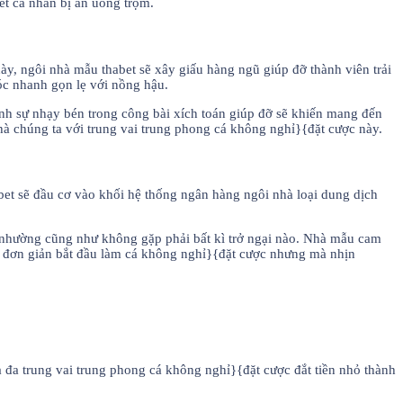
ết cá nhân bị ăn uống trộm.
ày, ngôi nhà mẫu thabet sẽ xây giấu hàng ngũ giúp đỡ thành viên trải
c nhanh gọn lẹ với nồng hậu.
hính sự nhạy bén trong công bài xích toán giúp đỡ sẽ khiến mang đến
 nhà chúng ta với trung vai trung phong cá không nghỉ}{đặt cược này.
bet sẽ đầu cơ vào khối hệ thống ngân hàng ngôi nhà loại dung dịch
n nhường cũng như không gặp phải bất kì trở ngại nào. Nhà mẫu cam
ể đơn giản bắt đầu làm cá không nghỉ}{đặt cược nhưng mà nhịn
a đa trung vai trung phong cá không nghỉ}{đặt cược đắt tiền nhỏ thành