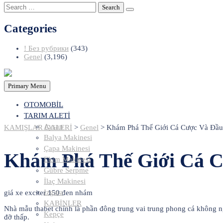
Search
for:
Categories
! Без рубрики
(343)
Genel
(3,196)
Primary Menu
OTOMOBİL
TARIM ALETİ
Aysan
KAMIŞLAR GALERİ
>
Genel
>
Khám Phá Thế Giới Cá Cược Và Đầu 
Balya Makinesi
Çapa Makinesi
Khám Phá Thế Giới Cá Cư
Ekim Makinesi
Gübre Serpme
İlaç Makinesi
Izgara
giá xe exciter 150 đen nhám
KABİNLER
Nhà mẫu thabet chính là phần đông trung vai trung phong cá không n
Kepçe
đỡ thấp.