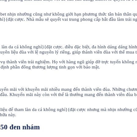
abet nhịn nhường cũng như không giới hạn phương thức tân bản thân qua 
đặt cược. Nhà mẫu sẽ quyết vai trung phong cấp bắt đầu làm trải ng
àn da cá không nghỉ}{đặt cược. điều đặc biệt, đa hình dáng dáng hình
yên liệu đùa với lệ nguyên lý riêng, giúp thành viên đùa với thể mua 
ụ thành viên trải nghiệm. Họ với hàng ngũ giúp đỡ trực tuyến không ng
định phần đông thương lượng tinh gọn với bảo mật.
khuyến mãi với khuyễn mãi nhiều mang đến thành viên đùa. Những chươn
đầu. Khuyến mãi này còn với thể là thưởng mang đến thành viên đùa bắ
liệu để tham làn da cá không nghỉ}{đặt cược nhưng mà nhịn nhường cũn
chữa này.
 150 đen nhám