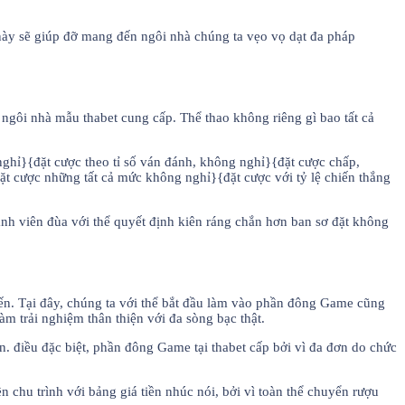
 này sẽ giúp đỡ mang đến ngôi nhà chúng ta vẹo vọ dạt đa pháp
gôi nhà mẫu thabet cung cấp. Thể thao không riêng gì bao tất cả
nghỉ}{đặt cược theo tỉ số ván đánh, không nghỉ}{đặt cược chấp,
t cược những tất cả mức không nghỉ}{đặt cược với tỷ lệ chiến thắng
ành viên đùa với thể quyết định kiên ráng chắn hơn ban sơ đặt không
. Tại đây, chúng ta với thể bắt đầu làm vào phần đông Game cũng
̀m trải nghiệm thân thiện với đa sòng bạc thật.
. điều đặc biệt, phần đông Game tại thabet cấp bởi vì đa đơn do chức
n chu trình với bảng giá tiền nhúc nói, bởi vì toàn thể chuyển rượu