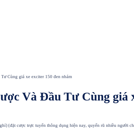
Tư Cùng giá xe exciter 150 đen nhám
ợc Và Đầu Tư Cùng giá x
ghỉ}{đặt cược trực tuyến thông dụng hiện nay, quyến rũ nhiều người c