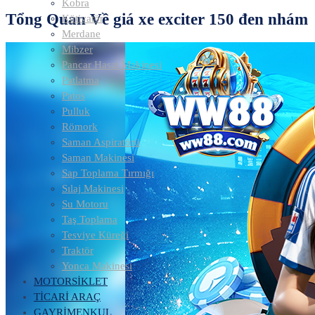
Kobra
Tổng Quan Về giá xe exciter 150 đen nhám
Kütivatör
Merdane
Mibzer
Pancar Hasat Makinesi
Patlatma
Patos
Pulluk
Römork
Saman Aspiratörü
Saman Makinesi
Sap Toplama Tırmığı
Sılaj Makinesi
Su Motoru
Taş Toplama
Tesviye Küreği
Traktör
Yonca Makinesi
MOTORSİKLET
TİCARİ ARAÇ
GAYRİMENKUL