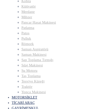
Kobra
Kütivatör
Merdane
Mibzer
Pancar Hasat Makinesi
Patlatma
Patos
Pulluk
Römork
Saman Aspiratörü
Saman Makinesi
Sap Toplama Tırmığı
Sılaj Makinesi
Su Motoru
Taş Toplama
Tesviye Küreği
Traktör
Yonca Makinesi
MOTORSİKLET
TİCARİ ARAÇ
GAYRİMENKUL