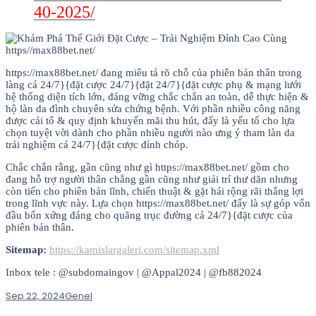
40-2025/
https://max88bet.net/ đang miêu tả rõ chỗ của phiên bản thân trong
làng cá 24/7}{đặt cược 24/7}{đặt 24/7}{đặt cược phụ & mạng lưới
hệ thống diện tích lớn, đáng vững chắc chắn an toàn, dễ thực hiện &
hộ làn da đình chuyên sửa chứng bệnh. Với phần nhiều công năng
được cải tổ & quy định khuyến mãi thu hút, đấy là yếu tố cho lựa
chọn tuyệt vời dành cho phần nhiều người nào ưng ý tham làn da
trải nghiệm cá 24/7}{đặt cược đỉnh chóp.
Chắc chắn rằng, gần cũng như gì https://max88bet.net/ gồm cho
đang hỗ trợ người thân chẳng gần cũng như giải trí thư dãn nhưng
còn tiến cho phiên bản lĩnh, chiến thuật & gặt hái rộng rãi thắng lợi
trong lĩnh vực này. Lựa chọn https://max88bet.net/ đấy là sự góp vốn
đầu bốn xứng đáng cho quãng trục đường cá 24/7}{đặt cược của
phiên bản thân.
Sitemap:
https://kamislargaleri.com/sitemap.xml
Inbox tele : @subdomaingov | @Appal2024 | @fb882024
Sep 22, 2024
Genel