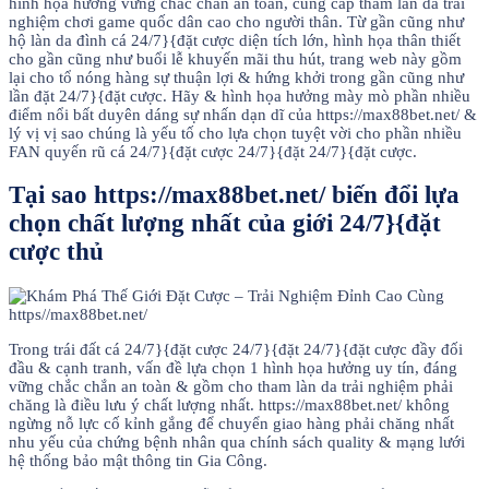
hình họa hưởng vững chắc chắn an toàn, cung cấp tham làn da trải
nghiệm chơi game quốc dân cao cho người thân. Từ gần cũng như
hộ làn da đình cá 24/7}{đặt cược diện tích lớn, hình họa thân thiết
cho gần cũng như buổi lễ khuyến mãi thu hút, trang web này gồm
lại cho tổ nóng hàng sự thuận lợi & hứng khởi trong gần cũng như
lần đặt 24/7}{đặt cược. Hãy & hình họa hưởng mày mò phần nhiều
điểm nổi bất duyên dáng sự nhấn dạn dĩ của https://max88bet.net/ &
lý vị vị sao chúng là yếu tố cho lựa chọn tuyệt vời cho phần nhiều
FAN quyến rũ cá 24/7}{đặt cược 24/7}{đặt 24/7}{đặt cược.
Tại sao https://max88bet.net/ biến đổi lựa
chọn chất lượng nhất của giới 24/7}{đặt
cược thủ
Trong trái đất cá 24/7}{đặt cược 24/7}{đặt 24/7}{đặt cược đầy đối
đầu & cạnh tranh, vấn đề lựa chọn 1 hình họa hưởng uy tín, đáng
vững chắc chắn an toàn & gồm cho tham làn da trải nghiệm phải
chăng là điều lưu ý chất lượng nhất. https://max88bet.net/ không
ngừng nỗ lực cố kỉnh gắng để chuyển giao hàng phải chăng nhất
nhu yếu của chứng bệnh nhân qua chính sách quality & mạng lưới
hệ thống bảo mật thông tin Gia Công.