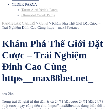
YEDEK PARÇA
Tarım Aleti Yedek Parça
Otomobil Yedek Parça
KAMIŞLAR GALERİ
>
Genel
>
Khám Phá Thế Giới Đặt Cược –
Trải Nghiệm Đỉnh Cao Cùng https__max88bet.net_
Khám Phá Thế Giới Đặt
Cược – Trải Nghiệm
Đỉnh Cao Cùng
https__max88bet.net_
sex 2k4
Trong trái đất giải trí thư dãn & cá 24/7}{đặt cược 24/7}{đặt 24/7}
{đặt cược ngày càng tiến cho, https://max88bet.net/ đang biến đổi 1