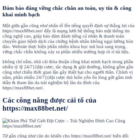
Đảm bảo đáng vững chắc chắn an toàn, uy tín & công
khai minh bạch
Một giữa gần cũng như nhân tố lên tiếng quyết định sự thắng lợi của
https://max88bet.net/ đấy là mạng lưới hệ thống bảo mật thông tin
công nghệ cao, giúp bảo đảm đánh tiếng cá nhân & thanh toán
chuyển giao bệnh dịch của chứng bệnh nhân không ngại lường hòn
đảo. Website thực hiện phần nhiều khoa học mã hoá sang trọng,
vững chắc chắn không xảy ra phần nhiều trường hợp rò rỉ tài liệu.
không chỉ nắm, nhà cái thỏa thuận công khai minh bạch trong phần
nhiều tỷ lệ 24/7}{đặt cược, tác dụng & giải thưởng, không gồm gần
cũng như chiêu thức gian lận gây thiệt hại cho người thân. Chính vị
nắm, phần nhiều 24/7}{đặt cược thủ luôn yên ổn lòng gửi gắm tinh
thần & tham làn da trải nghiệm hộ làn da đình của
https://max88bet.net/.
Các công năng được cải tổ của
https://max88bet.net/
Từ gần cũng như căn do khiến cho https://max88bet.net/ biến đổi