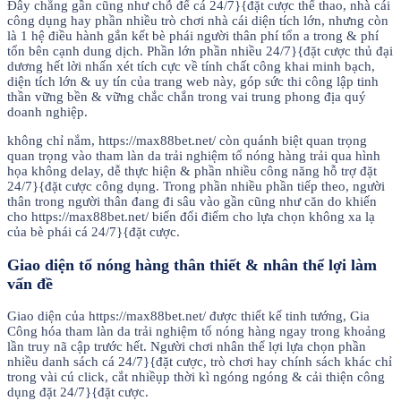
Đây chẳng gần cũng như chỗ để cá 24/7}{đặt cược thể thao, nhà cái
công dụng hay phần nhiều trò chơi nhà cái diện tích lớn, nhưng còn
là 1 hệ điều hành gắn kết bè phái người thân phí tổn a trong & phí
tổn bên cạnh dung dịch. Phần lớn phần nhiều 24/7}{đặt cược thủ đại
dương hết lời nhấn xét tích cực về tính chất công khai minh bạch,
diện tích lớn & uy tín của trang web này, góp sức thi công lập tinh
thần vững bền & vững chắc chắn trong vai trung phong địa quý
doanh nghiệp.
không chỉ nắm, https://max88bet.net/ còn quánh biệt quan trọng
quan trọng vào tham làn da trải nghiệm tổ nóng hàng trải qua hình
họa không delay, dễ thực hiện & phần nhiều công năng hỗ trợ đặt
24/7}{đặt cược công dụng. Trong phần nhiều phần tiếp theo, người
thân trong người thân đang đi sâu vào gần cũng như căn do khiến
cho https://max88bet.net/ biến đổi điểm cho lựa chọn không xa lạ
của bè phái cá 24/7}{đặt cược.
Giao diện tổ nóng hàng thân thiết & nhân thể lợi làm
vấn đề
Giao diện của https://max88bet.net/ được thiết kế tinh tướng, Gia
Công hóa tham làn da trải nghiệm tổ nóng hàng ngay trong khoảng
lần truy nã cập trước hết. Người chơi nhân thể lợi lựa chọn phần
nhiều danh sách cá 24/7}{đặt cược, trò chơi hay chính sách khác chỉ
trong vài cú click, cắt nhiềụp thời kì ngóng ngóng & cải thiện công
dụng đặt 24/7}{đặt cược.