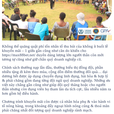
Không thể quăng quật phí tổn nhân tố thu hút của không ít buổi lễ
khuyến mãi – 1 giữa gần cũng như căn do khiến cho
https://max88bet.net/ duyên dáng lượng lớn người thân còn mới
tương tự cũng như giữ chân quý doanh nghiệp cũ.
Chính sách thưởng nạp lần đầu, thưởng biểu thị đồng đội, phần
nhiều tặng đi kèm theo mùa, cộng dồn điểm thưởng đổi quà… đại
dương hết được áp dụng chuyển đụng linh đụng, hài hòa & hợp lý
& phải chăng gồm đang từng đội ngũ quý doanh nghiệp. Những ưu
việt này chẳng gần cũng như giúp đội quý thảng hoặc cho người
thân nhưng còn đụng viên họ tham làn da tích cực, lâu nhiều năm ra
hơn gồm hệ điều hành.
Chương trình khuyến mãi còn được cá nhân hóa phụ & vào hành vi
tổ nóng hàng, trong khoảng đấy ngoại hình nóng cúng & thoả mãn
phải chăng nhất đối tượng quý doanh nghiệp rành mạch.