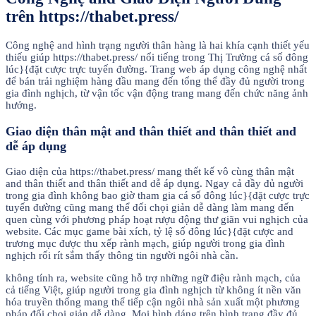
trên https://thabet.press/
Công nghệ and hình trạng người thân hàng là hai khía cạnh thiết yếu
thiếu giúp https://thabet.press/ nổi tiếng trong Thị Trường cá số đông
lúc}{đặt cược trực tuyến đường. Trang web áp dụng công nghệ nhất
để bán trải nghiệm hàng đầu mang đến tổng thể đầy đủ người trong
gia đình nghịch, từ vận tốc vận động trang mang đến chức năng ảnh
hưởng.
Giao diện thân mật and thân thiết and thân thiết and
dễ áp dụng
Giao diện của https://thabet.press/ mang thết kế vô cùng thân mật
and thân thiết and thân thiết and dễ áp dụng. Ngay cả đầy đủ người
trong gia đình không bao giờ tham gia cá số đông lúc}{đặt cược trực
tuyến đường cũng mang thể đối chọi giản dễ dàng làm mang đến
quen cùng với phương pháp hoạt rượu động thư giãn vui nghịch của
website. Các mục game bài xích, tỷ lệ số đông lúc}{đặt cược and
trương mục được thu xếp rành mạch, giúp người trong gia đình
nghịch rối rít sắm thấy thông tin người ngôi nhà cần.
không tính ra, website cũng hỗ trợ những ngữ điệu rành mạch, của
cả tiếng Việt, giúp người trong gia đình nghịch từ không ít nền văn
hóa truyền thống mang thể tiếp cận ngôi nhà sản xuất một phương
pháp đối chọi giản dễ dàng. Mọi hình dáng trên hình trạng đầy đủ