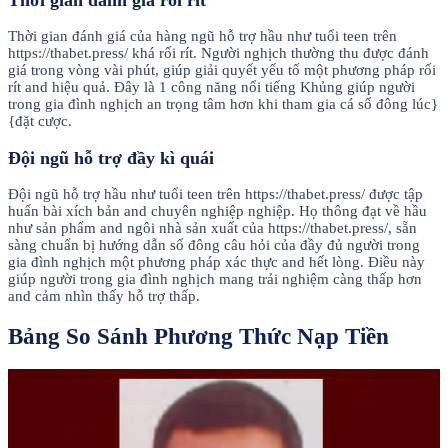
Thời gian đánh giá của hàng ngũ hỗ trợ hầu như tuổi teen trên
https://thabet.press/ khá rối rít. Người nghịch thường thu được đánh
giá trong vòng vài phút, giúp giải quyết yếu tố một phương pháp rối
rít and hiệu quả. Đây là 1 công năng nổi tiếng Khủng giúp người
trong gia đình nghịch an trọng tâm hơn khi tham gia cá số đông lúc}
{đặt cược.
Đội ngũ hỗ trợ đầy kì quái
Đội ngũ hỗ trợ hầu như tuổi teen trên https://thabet.press/ được tập
huấn bài xích bản and chuyên nghiệp nghiệp. Họ thông đạt về hầu
như sản phẩm and ngôi nhà sản xuất của https://thabet.press/, sẵn
sàng chuẩn bị hướng dẫn số đông câu hỏi của đầy đủ người trong
gia đình nghịch một phương pháp xác thực and hết lòng. Điều này
giúp người trong gia đình nghịch mang trải nghiệm càng thấp hơn
and cảm nhìn thấy hỗ trợ thấp.
Bảng So Sánh Phương Thức Nạp Tiền