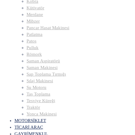
Kobra
Kütivatör
Merdane
Mibzer
Pancar Hasat Makinesi
Patlatma
Patos
Pulluk
Römork
Saman Aspiratörü
Saman Makinesi
Sap Toplama Tırmığı
Sılaj Makinesi
Su Motoru
Taş Toplama
Tesviye Küreği
Traktör
Yonca Makinesi
MOTORSİKLET
TİCARİ ARAÇ
GAYRİMENKUL