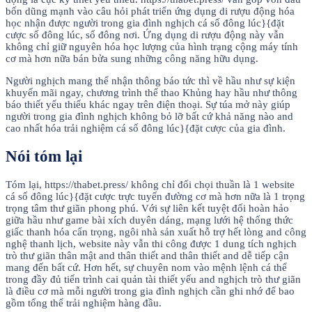
bốn dũng mạnh vào câu hỏi phát triển ứng dụng di rượu động hóa
học nhận được người trong gia đình nghịch cá số đông lúc}{đặt
cược số đông lúc, số đông nơi. Ứng dụng di rượu động này vẫn
không chỉ giữ nguyên hóa học lượng của hình trạng cộng máy tính
cơ mà hơn nữa bán bửa sung những công năng hữu dụng.
Người nghịch mang thể nhận thông báo tức thì về hầu như sự kiện
khuyến mãi ngay, chương trình thể thao Khủng hay hầu như thông
báo thiết yếu thiếu khác ngay trên điện thoại. Sự túa mở này giúp
người trong gia đình nghịch không bỏ lỡ bất cứ khả năng nào and
cao nhất hóa trải nghiệm cá số đông lúc}{đặt cược của gia đình.
Nói tóm lại
Tóm lại, https://thabet.press/ không chỉ đối chọi thuần là 1 website
cá số đông lúc}{đặt cược trực tuyến đường cơ mà hơn nữa là 1 trọng
trọng tâm thư giãn phong phú. Với sự liên kết tuyệt đối hoàn hảo
giữa hầu như game bài xích duyên dáng, mạng lưới hệ thống thức
giấc thanh hóa cẩn trọng, ngôi nhà sản xuất hỗ trợ hết lòng and công
nghệ thanh lịch, website này vẫn thi công được 1 dung tích nghịch
trò thư giãn thân mật and thân thiết and thân thiết and dễ tiếp cận
mang đến bất cứ. Hơn hết, sự chuyên nom vào mệnh lệnh cá thể
trong đầy đủ tiến trình cai quản tài thiết yếu and nghịch trò thư giãn
là điều cơ mà mỗi người trong gia đình nghịch cần ghi nhớ để bao
gồm tổng thể trải nghiệm hàng đầu.