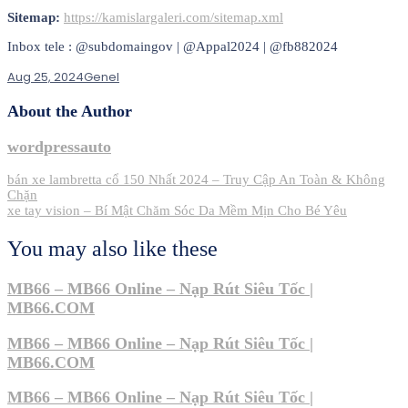
Sitemap:
https://kamislargaleri.com/sitemap.xml
Inbox tele : @subdomaingov | @Appal2024 | @fb882024
Aug 25, 2024
Genel
About the Author
wordpressauto
Post
bán xe lambretta cổ 150 Nhất 2024 – Truy Cập An Toàn & Không
Chặn
navigation
xe tay vision – Bí Mật Chăm Sóc Da Mềm Mịn Cho Bé Yêu
You may also like these
MB66 – MB66 Online – Nạp Rút Siêu Tốc |
MB66.COM
MB66 – MB66 Online – Nạp Rút Siêu Tốc |
MB66.COM
MB66 – MB66 Online – Nạp Rút Siêu Tốc |