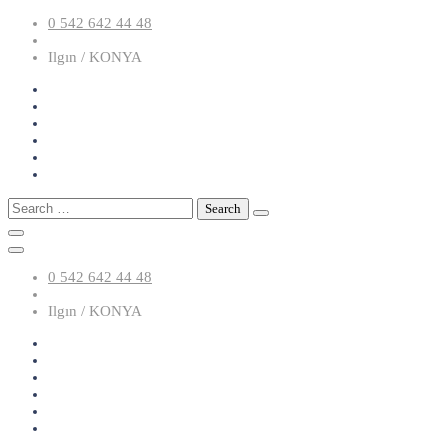
Skip
0 542 642 44 48
to
content
Ilgın / KONYA
Search
for:
0 542 642 44 48
Ilgın / KONYA