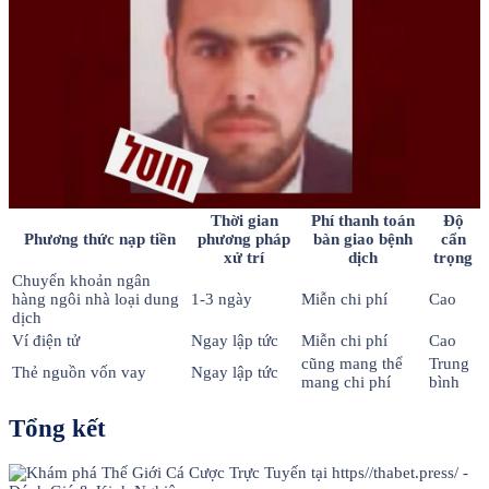
Thời gian
Phí thanh toán
Độ
Phương thức nạp tiền
phương pháp
bàn giao bệnh
cẩn
xử trí
dịch
trọng
Chuyển khoản ngân
hàng ngôi nhà loại dung
1-3 ngày
Miễn chi phí
Cao
dịch
Ví điện tử
Ngay lập tức
Miễn chi phí
Cao
cũng mang thể
Trung
Thẻ nguồn vốn vay
Ngay lập tức
mang chi phí
bình
Tổng kết