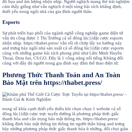
đồ họa and âm lượng nhộn nhịp. Người nghịch mang thể trải nghiệm
cảm thấy giống như vẫn nghịch ở một sòng bài xích khẳng định,
thiết yếu trong ngôi nhà của gia đình người thân.
Esports
Sự phát triển bạo phổi của ngành nghề công nghiệp game điện tử
vẫn thi công được 1 Thị Trường cá số đông lúc}{đặt cược esports
nhộn nhịp. https://thabet.press/ vẫn rối rít chớp lấy xu hướng này
and trưng bày ngôi nhà sản xuất cá số đông lúc}{đặt cược esports
cùng với những game bài xích phong phú như Liên Minh Huyền
Thoại, Dota hai, CS:GO. Đây là 1 công năng nổi tiếng Khủng đối
cùng với đầy đủ người trong gia đình say đắm thể thao điện tử.
Phương Thức Thanh Toán and An Toàn
Bảo Mật trên https://thabet.press/
trong số khía cạnh thiết yếu thiếu khi chọn chọn 1 website cá số
đông lúc}{đặt cược trực tuyến đường là phương pháp thức giấc
thanh hóa and cẩn trọng bảo mật thông tin. https://thabet.press/
khẳng định bảo mật thông tin thông tin người thân hàng and trưng
bày những phương pháp thức giấc thanh hóa ít những, đối chọi giản