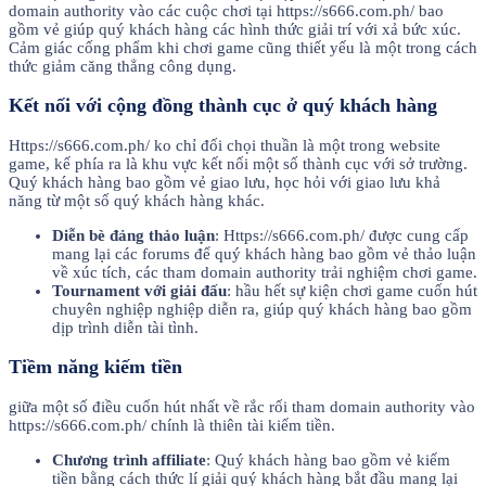
domain authority vào các cuộc chơi tại https://s666.com.ph/ bao
gồm vẻ giúp quý khách hàng các hình thức giải trí với xả bức xúc.
Cảm giác cống phẩm khi chơi game cũng thiết yếu là một trong cách
thức giảm căng thẳng công dụng.
Kết nối với cộng đồng thành cục ở quý khách hàng
Https://s666.com.ph/ ko chỉ đối chọi thuần là một trong website
game, kế phía ra là khu vực kết nối một số thành cục với sở trường.
Quý khách hàng bao gồm vẻ giao lưu, học hỏi với giao lưu khả
năng từ một số quý khách hàng khác.
Diễn bè đảng thảo luận
: Https://s666.com.ph/ được cung cấp
mang lại các forums để quý khách hàng bao gồm vẻ thảo luận
về xúc tích, các tham domain authority trải nghiệm chơi game.
Tournament với giải đấu
: hầu hết sự kiện chơi game cuốn hút
chuyên nghiệp nghiệp diễn ra, giúp quý khách hàng bao gồm
dịp trình diễn tài tình.
Tiềm năng kiếm tiền
giữa một số điều cuốn hút nhất về rắc rối tham domain authority vào
https://s666.com.ph/ chính là thiên tài kiếm tiền.
Chương trình affiliate
: Quý khách hàng bao gồm vẻ kiếm
tiền bằng cách thức lí giải quý khách hàng bắt đầu mang lại