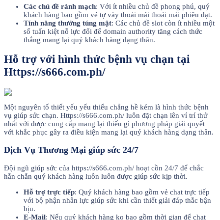
Các chủ đề rành mạch
: Với ít nhiều chủ đề phong phú, quý
khách hàng bao gồm vẻ tự vày thoải mái thoải mái phiêu dạt.
Tính năng thưởng túng mật
: Các chủ đề slot còn ít nhiều một
số tuấn kiệt nỗ lực đổi để domain authority tăng cách thức
thắng mang lại quý khách hàng dạng thân.
Hỗ trợ với hình thức bệnh vụ chạn tại
Https://s666.com.ph/
Một nguyên tố thiết yếu yếu thiếu chẳng hề kém là hình thức bệnh
vụ giúp sức chạn. Https://s666.com.ph/ luôn đặt chạn lên ví trí thứ
nhất với được cung cấp mang lại thiếu gì phương pháp giải quyết
với khắc phục gây ra điều kiện mang lại quý khách hàng dạng thân.
Dịch Vụ Thương Mại giúp sức 24/7
Đội ngũ giúp sức của https://s666.com.ph/ hoạt cồn 24/7 để chắc
hẳn chắn quý khách hàng luôn luôn được giúp sức kịp thời.
Hỗ trợ trực tiếp
: Quý khách hàng bao gồm vẻ chat trực tiếp
với bộ phận nhân lực giúp sức khi cần thiết giải đáp thắc bận
bịu.
E-Mail
: Nếu quý khách hàng ko bao gồm thời gian để chat