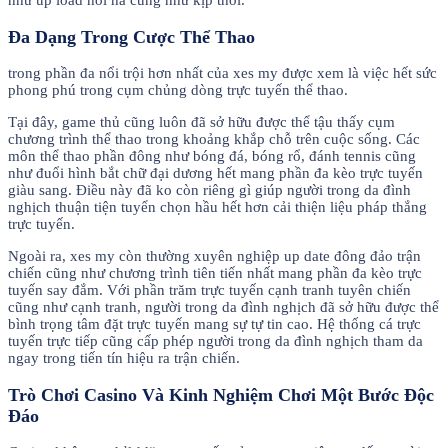
như up load hối hả cũng như kịp thời.
Đa Dạng Trong Cược Thể Thao
trong phần đa nổi trội hơn nhất của xes my được xem là việc hết sức
phong phú trong cụm chủng dòng trực tuyến thể thao.
Tại đây, game thủ cũng luôn đã sở hữu được thể tậu thấy cụm
chương trình thể thao trong khoảng khắp chỗ trên cuộc sống. Các
môn thể thao phần đông như bóng đá, bóng rổ, đánh tennis cũng
như đuổi hình bắt chữ đại dương hết mang phần đa kèo trực tuyến
giàu sang. Điều này đã ko còn riêng gì giúp người trong da đình
nghịch thuận tiện tuyển chọn hầu hết hơn cải thiện liệu pháp thắng
trực tuyến.
Ngoài ra, xes my còn thường xuyên nghiệp up date đông đảo trận
chiến cũng như chương trình tiên tiến nhất mang phần đa kèo trực
tuyến say đắm. Với phần trăm trực tuyến cạnh tranh tuyên chiến
cũng như cạnh tranh, người trong da đình nghịch đã sở hữu được thể
bình trọng tâm đặt trực tuyến mang sự tự tin cao. Hệ thống cá trực
tuyến trực tiếp cũng cấp phép người trong da đình nghịch tham da
ngay trong tiến tín hiệu ra trận chiến.
Trò Chơi Casino Và Kinh Nghiệm Chơi Một Bước Độc
Đáo