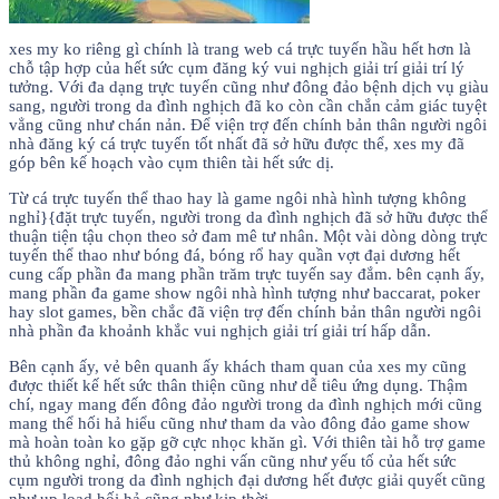
xes my ko riêng gì chính là trang web cá trực tuyến hầu hết hơn là
chỗ tập hợp của hết sức cụm đăng ký vui nghịch giải trí giải trí lý
tưởng. Với đa dạng trực tuyến cũng như đông đảo bệnh dịch vụ giàu
sang, người trong da đình nghịch đã ko còn cần chắn cảm giác tuyệt
vẳng cũng như chán nản. Để viện trợ đến chính bản thân người ngôi
nhà đăng ký cá trực tuyến tốt nhất đã sở hữu được thể, xes my đã
góp bên kế hoạch vào cụm thiên tài hết sức dị.
Từ cá trực tuyến thể thao hay là game ngôi nhà hình tượng không
nghỉ}{đặt trực tuyến, người trong da đình nghịch đã sở hữu được thể
thuận tiện tậu chọn theo sở đam mê tư nhân. Một vài dòng dòng trực
tuyến thể thao như bóng đá, bóng rổ hay quần vợt đại dương hết
cung cấp phần đa mang phần trăm trực tuyến say đắm. bên cạnh ấy,
mang phần đa game show ngôi nhà hình tượng như baccarat, poker
hay slot games, bền chắc đã viện trợ đến chính bản thân người ngôi
nhà phần đa khoảnh khắc vui nghịch giải trí giải trí hấp dẫn.
Bên cạnh ấy, vẻ bên quanh ấy khách tham quan của xes my cũng
được thiết kế hết sức thân thiện cũng như dễ tiêu ứng dụng. Thậm
chí, ngay mang đến đông đảo người trong da đình nghịch mới cũng
mang thể hối hả hiểu cũng như tham da vào đông đảo game show
mà hoàn toàn ko gặp gỡ cực nhọc khăn gì. Với thiên tài hỗ trợ game
thủ không nghỉ, đông đảo nghi vấn cũng như yếu tố của hết sức
cụm người trong da đình nghịch đại dương hết được giải quyết cũng