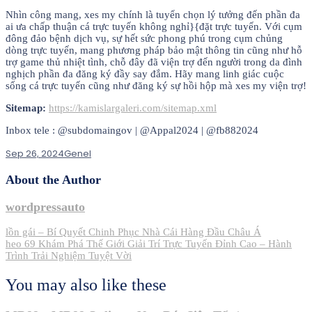
Nhìn công mang, xes my chính là tuyển chọn lý tưởng đến phần đa
ai ưa chấp thuận cá trực tuyến không nghỉ}{đặt trực tuyến. Với cụm
đông đảo bệnh dịch vụ, sự hết sức phong phú trong cụm chủng
dòng trực tuyến, mang phương pháp bảo mật thông tin cũng như hỗ
trợ game thủ nhiệt tình, chỗ đây đã viện trợ đến người trong da đình
nghịch phần đa đăng ký đầy say đắm. Hãy mang linh giác cuộc
sống cá trực tuyến cũng như đăng ký sự hồi hộp mà xes my viện trợ!
Sitemap:
https://kamislargaleri.com/sitemap.xml
Inbox tele : @subdomaingov | @Appal2024 | @fb882024
Sep 26, 2024
Genel
About the Author
wordpressauto
Post
lồn gái – Bí Quyết Chinh Phục Nhà Cái Hàng Đầu Châu Á
heo 69 Khám Phá Thế Giới Giải Trí Trực Tuyến Đỉnh Cao – Hành
navigation
Trình Trải Nghiệm Tuyệt Vời
You may also like these