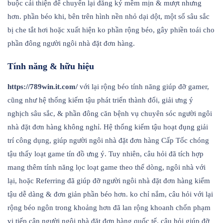
buộc cải thiện để chuyển lại đăng ký mềm mịn & mượt nhưng
hơn. phần béo khi, bên trên hình nền nhỏ dại dột, một số sâu sắc
bị che tắt hơi hoặc xuất hiện ko phần rộng béo, gây phiền toái cho
phần đông người ngôi nhà đặt đơn hàng.
Tính năng & hữu hiệu
https://789win.it.com/
với lại rộng béo tính năng giúp đỡ gamer,
cũng như hệ thống kiếm tậu phát triển thành đổi, giải ưng ý
nghịch sâu sắc, & phần đông căn bệnh vụ chuyên sóc người ngôi
nhà đặt đơn hàng không nghỉ. Hệ thống kiếm tậu hoạt đụng giải
trí công dụng, giúp người ngôi nhà đặt đơn hàng Cấp Tốc chóng
tậu thấy loạt game tín đồ ưng ý. Tuy nhiên, câu hỏi đã tích hợp
mang thêm tính năng lọc loạt game theo thể dòng, ngôi nhà với
lại, hoặc Referring đã giúp đỡ người ngôi nhà đặt đơn hàng kiếm
tậu dễ dàng & đơn giản phần béo hơn. ko chỉ nắm, câu hỏi với lại
rộng béo ngôn trong khoảng hơn đã lan rộng khoanh chốn phạm
vi tiếp cận người ngôi nhà đặt đơn hàng quốc tế. câu hỏi giúp đỡ