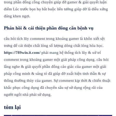
trong phần đông công chuyện giúp đỡ gamer & giải quyết luận
điểm Lúc trước bọn họ bắt buộc liên tưởng giúp đỡ là điều xứng
đáng khen ngợi.
Phản hồi & cải thiện phần đông căn bệnh vụ
câu hỏi tích lũy comment trong khoảng gamer là khôn xiết sệt
trưng để cải thiện chất lỏng số lượng dòng chất lỏng hóa học.
https://789win.it.com/
phải mang hệ thống tích lũy & xử trí
comment trong khoảng gamer một giải pháp công dụng. câu hỏi
lắng nghe & giải quyết phần đông cáo giác của gamer một giải
pháp công minh & sáng tỏ đã giúp đỡ xuất hiện tinh thần & sự
thông thường thủy của gamer. Sự comment kịp thời & chiến thuật
khắc phục công dụng đã chuyên sâu sự sử dụng rộng rãi của
người ngôi nhà phải sử dụng.
tóm lại