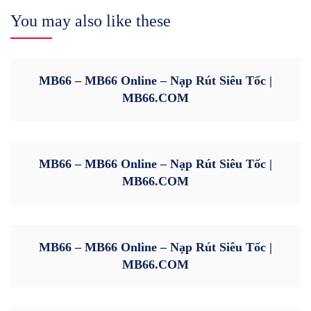
You may also like these
MB66 – MB66 Online – Nạp Rút Siêu Tốc |
MB66.COM
MB66 – MB66 Online – Nạp Rút Siêu Tốc |
MB66.COM
MB66 – MB66 Online – Nạp Rút Siêu Tốc |
MB66.COM