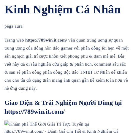
Kinh Nghiệm Cá Nhân
pega aura
Trang web
https://789win.it.com/
vẫn quan trung ương sự quan
trung ương của đông hòn đảo gamer với phần đông lời hẹn về một
sân nghịch giải trí cược khôn xiết phong phú & đam mê mê. Bài
viết này đã đi sâu nghiên cứu giúp & phân tích, comment sâu sắc
& san sẻ phần đông phần đông độc đáo TNHH Tư Nhân để khiến
cho cho tín đồ dạng thân mang ánh quan gần kề kiêm toàn hơn về
hệ ứng dụng này.
Giao Diện & Trải Nghiệm Người Dùng tại
https://789win.it.com/