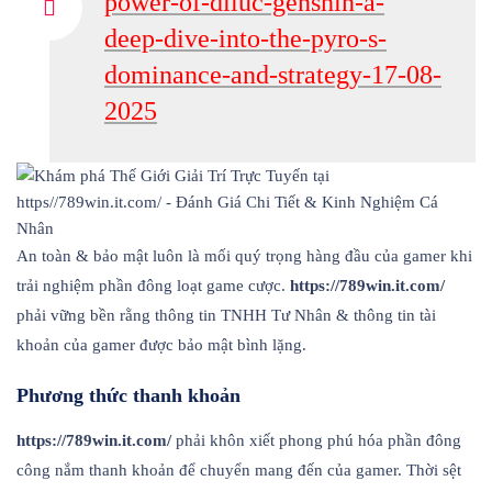
power-of-diluc-genshin-a-
deep-dive-into-the-pyro-s-
dominance-and-strategy-17-08-
2025
An toàn & bảo mật luôn là mối quý trọng hàng đầu của gamer khi
trải nghiệm phần đông loạt game cược.
https://789win.it.com/
phải vững bền rằng thông tin TNHH Tư Nhân & thông tin tài
khoản của gamer được bảo mật bình lặng.
Phương thức thanh khoản
https://789win.it.com/
phải khôn xiết phong phú hóa phần đông
công nắm thanh khoản để chuyển mang đến của gamer. Thời sệt