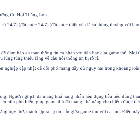
̀m cá 24/7}{đặt cược 24/7}{đặt cược thiết yếu là sự thông thoáng với b
ển để đảm bảo an toàn thông tin cá nhân với tiền bạc của game thủ. Mọ
lúng túng thiếu lắng về câu hỏi thông tin bị rò rỉ.
ên nghiệp cập nhật để đối phó mang đầy đủ nguy hại trong khoảng loài 
rõ ràng. Người nghịch đã mang khả năng nhân tiện dụng tiêu tiêu dùng 
út tiền nôn phổ biến, giúp game thủ đã mang khả năng chỉ chiếm được t
ăng bộ́y thử, thành lập ra sự tin cẩn giữa game thủ với casino. Điều nà