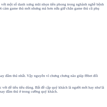
trí, với một số danh xưng mũi nhọn tiên phong trong nghành nghề bệnh
gợi cảm game thủ mới nhưng mà hơn nữa giữ chân game thủ cũ phụ
 say đắm thú nhất. Vậy nguyên vì chưng chưng nào giúp f8bet đổi
 với dễ tiêu tiêu dùng. Bất đề cập quý khách là người mới hay như là
 say đắm thú ở trong cưỡng quý khách.