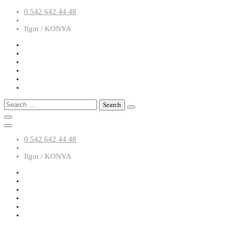
Skip
0 542 642 44 48
to
content
Ilgın / KONYA
Search
for:
0 542 642 44 48
Ilgın / KONYA