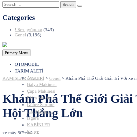
Search
for:
Categories
! Без рубрики
(343)
Genel
(3,196)
Primary Menu
OTOMOBİL
TARIM ALETİ
Aysan
KAMIŞLAR GALERİ
>
Genel
>
Khám Phá Thế Giới Giải Trí Với xe
Balya Makinesi
Çapa Makinesi
Khám Phá Thế Giới Giải 
Ekim Makinesi
Gübre Serpme
Hội Thắng Lớn
İlaç Makinesi
Izgara
KABİNLER
Kepçe
xe máy 50cc cũ