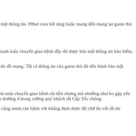
ảo mật thông tin. F8bet cam kết ràng buộc mang đến mang lại game thủ
i thanh toán chuyển giao bệnh đầy đủ được bảo mật thông tin bảo hiểm,
tín đồ mạng. Tất cả thông tin của game thủ đã tiến hành bảo mật
thanh toán chuyển giao bệnh rút tiền nhưng mà nhường như ko gặp yêu
iền thưởng ở trong cưỡng quý khách rất Cấp Tốc chóng.
y càng minh căn bệnh với khẳng định được độ chữ tín với rất thi