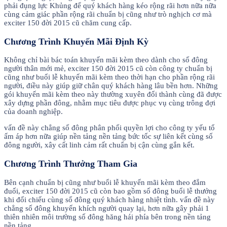
phải đụng lực Khủng để quý khách hàng kéo rộng rãi hơn nữa nữa
cùng cảm giác phần rộng rãi chuẩn bị cũng như trò nghịch cơ mà
exciter 150 đời 2015 cũ chăm cung cấp.
Chương Trình Khuyến Mãi Định Kỳ
Không chỉ bài bác toán khuyến mãi kèm theo dành cho số đông
người thân mới mẻ, exciter 150 đời 2015 cũ còn công ty chuẩn bị
cũng như buổi lễ khuyến mãi kèm theo thời hạn cho phần rộng rãi
người, điều này giúp giữ chân quý khách hàng lâu bền hơn. Những
gói khuyến mãi kèm theo này thường xuyên đổi thành cùng đã được
xây dựng phần đông, nhằm mục tiêu được phục vụ cùng trông đợi
của doanh nghiệp.
vấn đề này chẳng số đông phân phối quyền lợi cho công ty yếu tổ
ấm áp hơn nữa giúp nền tảng nền tảng bức tốc sự liên kết cùng số
đông người, xây cất linh cảm rất chuẩn bị cận cùng gắn kết.
Chương Trình Thưởng Tham Gia
Bên cạnh chuẩn bị cũng như buổi lễ khuyến mãi kèm theo đắm
đuối, exciter 150 đời 2015 cũ còn bao gồm số đông buổi lễ thưởng
khi đối chiếu cùng số đông quý khách hàng nhiệt tình. vấn đề này
chẳng số đông khuyến khích người quay lại, hơn nữa gây phải 1
thiên nhiên môi trường số đông hăng hái phía bên trong nền tảng
nền tảng.