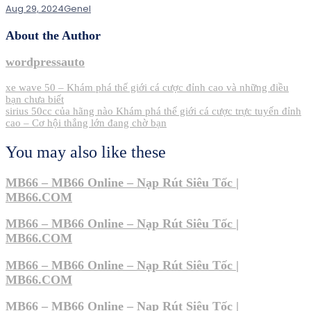
Aug 29, 2024
Genel
About the Author
wordpressauto
Post
xe wave 50 – Khám phá thế giới cá cược đỉnh cao và những điều
bạn chưa biết
navigation
sirius 50cc của hãng nào Khám phá thế giới cá cược trực tuyến đỉnh
cao – Cơ hội thắng lớn đang chờ bạn
You may also like these
MB66 – MB66 Online – Nạp Rút Siêu Tốc |
MB66.COM
MB66 – MB66 Online – Nạp Rút Siêu Tốc |
MB66.COM
MB66 – MB66 Online – Nạp Rút Siêu Tốc |
MB66.COM
MB66 – MB66 Online – Nạp Rút Siêu Tốc |