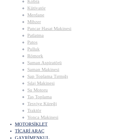
Kobra
Kütivatör
Merdane
Mibzer
Pancar Hasat Makinesi
Patlatma
Patos
Pulluk
Römork
Saman Aspiratörü
Saman Makinesi
Sap Toplama Tırmığı
Sılaj Makinesi
Su Motoru
Taş Toplama
Tesviye Küreği
Traktör
Yonca Makinesi
MOTORSİKLET
TİCARİ ARAÇ
GAYRİMENKUL