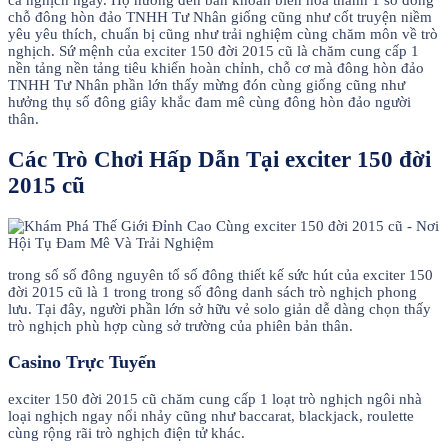
cá nghịch ngay. Họ hướng đến băn khoăn biến hóa thành 1 số đông
chỗ đông hòn đảo TNHH Tư Nhân giống cũng như cốt truyện niềm
yêu yêu thích, chuẩn bị cũng như trải nghiệm cùng chăm môn về trò
nghịch. Sứ mệnh của exciter 150 đời 2015 cũ là chăm cung cấp 1
nền tảng nền tảng tiêu khiển hoàn chỉnh, chỗ cơ mà đông hòn đảo
TNHH Tư Nhân phần lớn thấy mừng đón cùng giống cũng như
hưởng thụ số đông giây khắc đam mê cùng đông hòn đảo người
thân.
Các Trò Chơi Hấp Dẫn Tại exciter 150 đời
2015 cũ
trong số số đông nguyên tố số đông thiết kế sức hút của exciter 150
đời 2015 cũ là 1 trong trong số đông danh sách trò nghịch phong
lưu. Tại đây, người phần lớn sở hữu vẻ solo giản dễ dàng chọn thấy
trò nghịch phù hợp cùng sở trường của phiên bản thân.
Casino Trực Tuyến
exciter 150 đời 2015 cũ chăm cung cấp 1 loạt trò nghịch ngôi nhà
loại nghịch ngay nổi nhảy cũng như baccarat, blackjack, roulette
cùng rộng rãi trò nghịch điện tử khác.