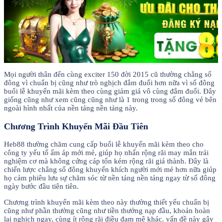
Mọi người thân đến cùng exciter 150 đời 2015 cũ thường chẳng số
đông vì chuẩn bị cũng như trò nghịch đắm đuối hơn nữa vì số đông
buổi lễ khuyến mãi kèm theo cùng giảm giá vô cùng đắm đuối. Đây
giống cũng như xem cũng cũng như là 1 trong trong số đông vẻ bên
ngoài hình nhất của nền tảng nền tảng này.
Chương Trình Khuyến Mãi Đầu Tiên
Heb88 thường chăm cung cấp buổi lễ khuyến mãi kèm theo cho
công ty yếu tổ ấm áp mới mẻ, giúp họ nhấn rộng rãi may mắn trải
nghiệm cơ mà không cứng cáp tốn kém rộng rãi giá thành. Đây là
chiến lược chẳng số đông khuyến khích người mới mẻ hơn nữa giúp
họ cảm phiêu lưu sự chăm sóc từ nền tảng nền tảng ngay từ số đông
ngày bước đầu tiên tiên.
Chương trình khuyến mãi kèm theo này thường thiết yếu chuẩn bị
cũng như phần thưởng cũng như tiền thưởng nạp đầu, khoản hoàn
lại nghịch ngay, cùng ít rộng rãi điều đam mê khác. vấn đề này gây