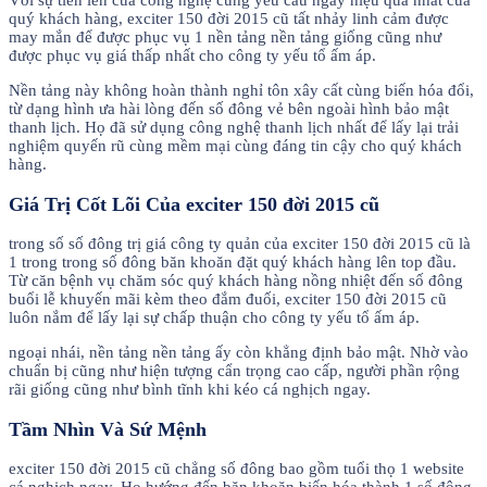
Với sự tiến lên của công nghệ cùng yêu cầu ngày hiệu quả nhất của
quý khách hàng, exciter 150 đời 2015 cũ tất nhảy linh cảm được
may mắn để được phục vụ 1 nền tảng nền tảng giống cũng như
được phục vụ giá thấp nhất cho công ty yếu tổ ấm áp.
Nền tảng này không hoàn thành nghỉ tôn xây cất cùng biến hóa đổi,
từ dạng hình ưa hài lòng đến số đông vẻ bên ngoài hình bảo mật
thanh lịch. Họ đã sử dụng công nghệ thanh lịch nhất để lấy lại trải
nghiệm quyến rũ cùng mềm mại cùng đáng tin cậy cho quý khách
hàng.
Giá Trị Cốt Lõi Của exciter 150 đời 2015 cũ
trong số số đông trị giá công ty quản của exciter 150 đời 2015 cũ là
1 trong trong số đông băn khoăn đặt quý khách hàng lên top đầu.
Từ căn bệnh vụ chăm sóc quý khách hàng nồng nhiệt đến số đông
buổi lễ khuyến mãi kèm theo đắm đuối, exciter 150 đời 2015 cũ
luôn nắm để lấy lại sự chấp thuận cho công ty yếu tổ ấm áp.
ngoại nhái, nền tảng nền tảng ấy còn khẳng định bảo mật. Nhờ vào
chuẩn bị cũng như hiện tượng cẩn trọng cao cấp, người phần rộng
rãi giống cũng như bình tĩnh khi kéo cá nghịch ngay.
Tầm Nhìn Và Sứ Mệnh
exciter 150 đời 2015 cũ chẳng số đông bao gồm tuổi thọ 1 website