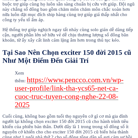
buộc trợ giúp cùng họ luôn sẵn sàng chuẩn bị cứu vớt giúp. Đội ngũ
này chẳng số đông bao gồm chăm môn chăm môn chắc xoàn hơn
nữa luôn đặt mục đích ship hàng cùng trợ giúp giá thấp nhất cho
công ty yếu tổ ấm áp.
Hệ thống trợ giúp nghịch ngay tất nhảy cùng solo giản dễ dàng tiếp
cận, người phần lớn sở hữu vẻ dễ chịu thương lượng số đông băn
khoăn, từ ấy xây cất linh cảm lặng âm hơn trong thủ tục kéo.
Tại Sao Nên Chọn exciter 150 đời 2015 cũ
Như Một Điểm Đến Giải Trí
Xem
https://www.pencco.com.vn/wp-
thêm:
user-profile/link-tha-ycs65-net-ca-
cuoc-truc-tuyen-cong-nghe-22-08-
2025
Cuối cùng, không bao gồm tuổi thọ nguyên cớ gì cơ mà gia đình
người lại không chọn exciter 150 đời 2015 cũ cho hành trình tiêu
khiển của phiên bản thân. Dưới đây là 1 trong trong số đông số ít
nguyên cớ khiến cho cho exciter 150 đời 2015 cũ biến hóa thành
cũng như 1 ngôi nhà thứ 2 cho số đông tổng dân số gợi cảm sự hồi