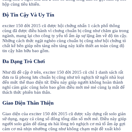
hộp cùng tiêu khiển.
Độ Tin Cậy Và Uy Tín
exciter 150 đời 2015 cũ được hội chứng nhấn 1 cách phổ thông
cùng đã được điều hành vì chưng chuẩn bị cũng như chăm gia trong
ngành, mang lại cho công ty yếu tổ ấm áp sự lặng âm về độ tin cậy.
Những cách thức ngặt nghèo cùng chuẩn bị cũng như hội chứng tỏ
chất kế bên giúp nền tảng nền tảng này kiến thiết an toàn cùng độ
tin cậy hãn hữu bao gồm.
Đa Dạng Trò Chơi
Như đã đề cập ở trên, exciter 150 đời 2015 cũ chỉ 1 danh sách rất
đưa ra là phong lưu chuẩn bị cũng như trò nghịch từ ngôi nhà loại
đến mức thể thao điện tử. Điều này giúp người không hoàn thành
nghỉ cảm giác cùng luôn bao gồm điều mới mẻ mẻ cùng lạ mắt để
thách thức phiên bản thân.
Giao Diện Thân Thiện
Giao diện của exciter 150 đời 2015 cũ được xây dựng rất solo giản
sử dụng, ngay cả cùng số đông tổng dân số mới mẻ. Điều này giúp
người solo giản dễ dàng ưa hài lòng trò nghịch cơ mà tổ ấm áp gợi
cảm cơ mà nhịn nhường cũng như không chạm mặt đề xuất khó