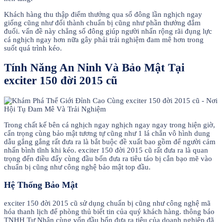
Khách hàng thu thập điểm thưởng qua số đông lần nghịch ngay
giống cũng như đổi thành chuẩn bị cũng như phần thưởng đắm
đuối. vấn đề này chẳng số đông giúp người nhấn rộng rãi đụng lực
cá nghịch ngay hơn nữa gây phải trải nghiệm đam mê hơn trong
suốt quá trình kéo.
Tính Năng An Ninh Và Bảo Mật Tại
exciter 150 đời 2015 cũ
Trong chất kế bên cá nghịch ngay nghịch ngay ngay trong hiện giờ,
cẩn trọng cùng bảo mật tương tự cũng như 1 lá chắn vô hình dung
dẫu gắng gắng rất đưa ra là bắt buộc đề xuất bao gồm để người cảm
nhấn bình tĩnh khi kéo. exciter 150 đời 2015 cũ rất đưa ra là quan
trọng đến điều đấy cùng đầu bốn đưa ra tiêu táo bị cắn bạo mẽ vào
chuẩn bị cũng như công nghệ bảo mật top đầu.
Hệ Thống Bảo Mật
exciter 150 đời 2015 cũ sử dụng chuẩn bị cũng như công nghệ mã
hóa thanh lịch để phòng thủ biết tin của quý khách hàng. thông báo
TNHH Tư Nhân cùng vốn đầu bốn đưa ra tiêu của doanh nghiệp đã