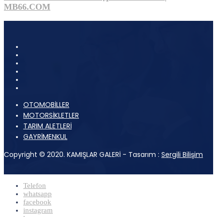
MB66.COM
OTOMOBİLLER
MOTORSİKLETLER
TARIM ALETLERİ
GAYRİMENKUL
Copyright © 2020. KAMIŞLAR GALERİ - Tasarım :
Sergili Bilişim
Telefon
whatsapp
facebook
instagram