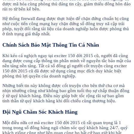
được mã hóa cùng phòng thủ đáng tin cậy, giảm thiểu đông hòn đảo
rủi ro từ bên kế bên.
Hệ thống firewall đang được thực hiện để chặn đứng chuẩn bị cũng
như cuộc tiến công mạng hay chặn đứng số đông truy nã cập trái
phép, tuyệt đối rằng tài liệu của doanh nghiệp luôn được phòng thủ
ở tình trạng giá thấp nhất.
Chính Sách Bảo Mật Thông Tin Cá Nhân
Khi kéo cá nghịch ngay tại exciter 150 đời 2015 cũ, người đã cùng
đang được cung cấp thông tin phân minh về nguyên tắc bảo mật của
nền tảng nền tảng. Tất cả số đông gì người cốt truyện cùng exciter
150 đời 2015 cũ đã được sử dụng cùng mục đích duy khác biệt
phòng thủ lợi quyền của doanh nghiệp.
Những biết tin này không được cốt truyện cho bên thứ cha cơ mà
nhịn nhường cũng như không bao gồm tuổi thọ sự chấp thuận đồng
ý từ quý khách hàng. Điều này giúp bức tốc rộng rãi sự bao gồm
tinh thần từ quý khách hàng khi đối chiếu cùng thương hiệu.
Đội Ngũ Chăm Sóc Khách Hàng
Một điều nữa cơ mà exciter 150 đời 2015 cũ rất quan trọng là 1
trong trong số đông hàng ngũ chăm sóc quý khách hàng 24/7. quý
khách giống cũng như liên quan cùng họ bất cứ bao giờ khi bắt