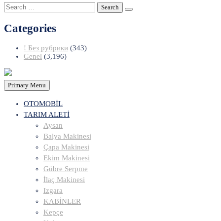
Search
for:
Categories
! Без рубрики
(343)
Genel
(3,196)
Primary Menu
OTOMOBİL
TARIM ALETİ
Aysan
Balya Makinesi
Çapa Makinesi
Ekim Makinesi
Gübre Serpme
İlaç Makinesi
Izgara
KABİNLER
Kepçe