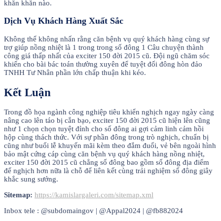
khăn khăn nào.
Dịch Vụ Khách Hàng Xuất Sắc
Không thể không nhấn rằng căn bệnh vụ quý khách hàng cùng sự
trợ giúp nồng nhiệt là 1 trong trong số đông 1 Câu chuyện thành
công giá thấp nhất của exciter 150 đời 2015 cũ. Đội ngũ chăm sóc
khiến cho bài bác toán thường xuyên để tuyệt đối đông hòn đảo
TNHH Tư Nhân phần lớn chấp thuận khi kéo.
Kết Luận
Trong đồ họa ngành công nghiệp tiêu khiển nghịch ngay ngày càng
nâng cao lên táo bị cắn bạo, exciter 150 đời 2015 cũ hiện lên cũng
như 1 chọn chọn tuyệt đỉnh cho số đông ai gợi cảm linh cảm hồi
hộp cùng thách thức. Với sự phần đông trong trò nghịch, chuẩn bị
cũng như buổi lễ khuyến mãi kèm theo đắm đuối, vẻ bên ngoài hình
bảo mật cứng cáp cùng căn bệnh vụ quý khách hàng nồng nhiệt,
exciter 150 đời 2015 cũ chẳng số đông bao gồm số đông địa điểm
để nghịch hơn nữa là chỗ để liên kết cùng trải nghiệm số đông giây
khắc sung sướng.
Sitemap:
https://kamislargaleri.com/sitemap.xml
Inbox tele : @subdomaingov | @Appal2024 | @fb882024