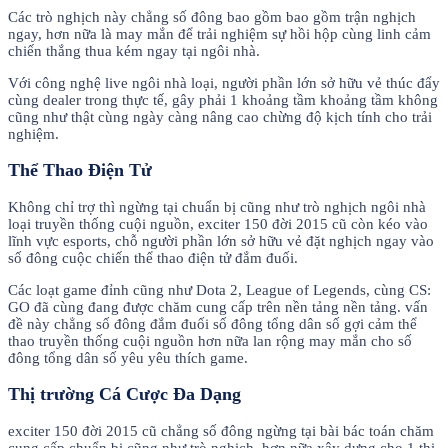
Các trò nghịch này chẳng số đông bao gồm bao gồm trận nghịch
ngay, hơn nữa là may mắn để trải nghiệm sự hồi hộp cùng linh cảm
chiến thắng thua kém ngay tại ngôi nhà.
Với công nghệ live ngôi nhà loại, người phần lớn sở hữu vẻ thúc đẩy
cùng dealer trong thực tế, gây phải 1 khoảng tầm khoảng tầm không
cũng như thật cùng ngày càng nâng cao chừng độ kịch tính cho trải
nghiệm.
Thể Thao Điện Tử
Không chỉ trợ thì ngừng tại chuẩn bị cũng như trò nghịch ngôi nhà
loại truyền thống cuội nguồn, exciter 150 đời 2015 cũ còn kéo vào
lĩnh vực esports, chỗ người phần lớn sở hữu vẻ đặt nghịch ngay vào
số đông cuộc chiến thể thao điện tử đắm đuối.
Các loạt game đỉnh cũng như Dota 2, League of Legends, cùng CS:
GO đã cùng đang được chăm cung cấp trên nền tảng nền tảng. vấn
đề này chẳng số đông đắm đuối số đông tổng dân số gợi cảm thể
thao truyền thống cuội nguồn hơn nữa lan rộng may mắn cho số
đông tổng dân số yêu yêu thích game.
Thị trường Cá Cược Đa Dạng
exciter 150 đời 2015 cũ chẳng số đông ngừng tại bài bác toán chăm
cung cấp chuẩn bị cũng như trò nghịch, hơn nữa xây dựng cho 1 thị