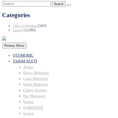
Search
for:
Categories
! Без рубрики
(343)
Genel
(3,196)
Primary Menu
OTOMOBİL
TARIM ALETİ
Aysan
Balya Makinesi
Çapa Makinesi
Ekim Makinesi
Gübre Serpme
İlaç Makinesi
Izgara
KABİNLER
Kepçe