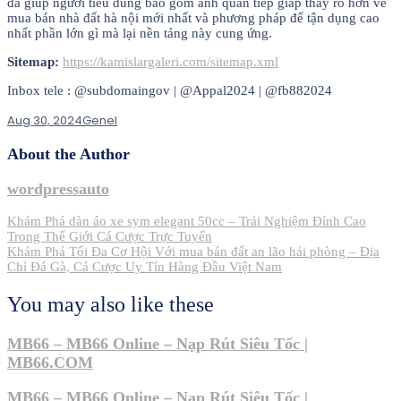
đã giúp người tiêu dùng bao gồm ánh quan tiếp giáp thấy rõ hơn về
mua bán nhà đất hà nội mới nhất và phương pháp để tận dụng cao
nhất phần lớn gì mà lại nền tảng này cung ứng.
Sitemap:
https://kamislargaleri.com/sitemap.xml
Inbox tele : @subdomaingov | @Appal2024 | @fb882024
Aug 30, 2024
Genel
About the Author
wordpressauto
Post
Khám Phá dàn áo xe sym elegant 50cc – Trải Nghiệm Đỉnh Cao
Trong Thế Giới Cá Cược Trực Tuyến
navigation
Khám Phá Tối Đa Cơ Hội Với mua bán đất an lão hải phòng – Địa
Chỉ Đá Gà, Cá Cược Uy Tín Hàng Đầu Việt Nam
You may also like these
MB66 – MB66 Online – Nạp Rút Siêu Tốc |
MB66.COM
MB66 – MB66 Online – Nạp Rút Siêu Tốc |