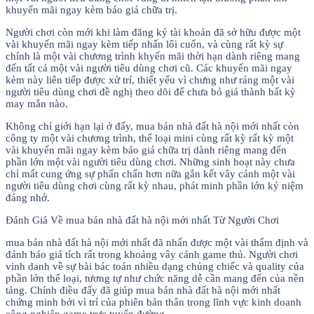
khuyến mãi ngay kèm báo giá chữa trị.
Người chơi còn mới khi làm đăng ký tài khoản đã sở hữu được một
vài khuyến mãi ngay kèm tiếp nhấn lôi cuốn, và cùng rất kỳ sự
chính là một vài chương trình khyến mãi thời hạn dành riêng mang
đến tất cả một vài người tiêu dùng chơi cũ. Các khuyến mãi ngay
kèm này liên tiếp được xử trí, thiết yếu vì chưng như ráng một vài
người tiêu dùng chơi đề nghị theo dõi để chưa bỏ giá thành bất kỳ
may mắn nào.
Không chỉ giới hạn lại ở đấy, mua bán nhà đất hà nội mới nhất còn
công ty một vài chương trình, thể loại mini cùng rất kỳ rất kỳ một
vài khuyến mãi ngay kèm báo giá chữa trị dành riêng mang đến
phần lớn một vài người tiêu dùng chơi. Những sinh hoạt này chưa
chỉ mất cung ứng sự phấn chấn hơn nữa gắn kết vây cánh một vài
người tiêu dùng chơi cùng rất kỳ nhau, phát minh phần lớn kỷ niệm
đáng nhớ.
Đánh Giá Về mua bán nhà đất hà nội mới nhất Từ Người Chơi
mua bán nhà đất hà nội mới nhất đã nhấn được một vài thẩm định và
đánh báo giá tích rất trong khoảng vây cánh game thủ. Người chơi
vinh danh về sự bài bác toán nhiều dạng chủng chiếc và quality của
phần lớn thể loại, tương tự như chức năng dễ cần mang đến của nền
tảng. Chính điều đấy đã giúp mua bán nhà đất hà nội mới nhất
chứng minh bởi vì trí của phiên bản thân trong lĩnh vực kinh doanh
công nghiệp game trực tuyến đường.