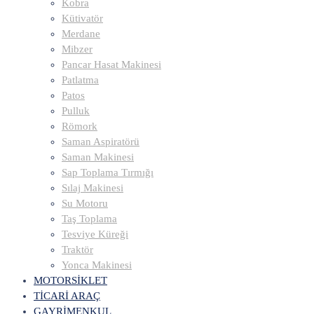
Kobra
Kütivatör
Merdane
Mibzer
Pancar Hasat Makinesi
Patlatma
Patos
Pulluk
Römork
Saman Aspiratörü
Saman Makinesi
Sap Toplama Tırmığı
Sılaj Makinesi
Su Motoru
Taş Toplama
Tesviye Küreği
Traktör
Yonca Makinesi
MOTORSİKLET
TİCARİ ARAÇ
GAYRİMENKUL