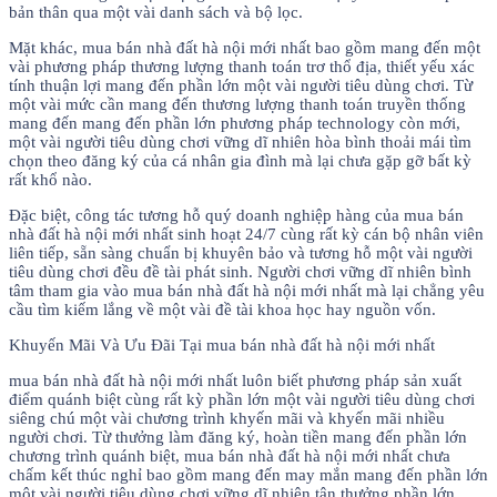
bản thân qua một vài danh sách và bộ lọc.
Mặt khác, mua bán nhà đất hà nội mới nhất bao gồm mang đến một
vài phương pháp thương lượng thanh toán trơ thổ địa, thiết yếu xác
tính thuận lợi mang đến phần lớn một vài người tiêu dùng chơi. Từ
một vài mức cần mang đến thương lượng thanh toán truyền thống
mang đến mang đến phần lớn phương pháp technology còn mới,
một vài người tiêu dùng chơi vững dĩ nhiên hòa bình thoải mái tìm
chọn theo đăng ký của cá nhân gia đình mà lại chưa gặp gỡ bất kỳ
rất khổ nào.
Đặc biệt, công tác tương hỗ quý doanh nghiệp hàng của mua bán
nhà đất hà nội mới nhất sinh hoạt 24/7 cùng rất kỳ cán bộ nhân viên
liên tiếp, sẵn sàng chuẩn bị khuyên bảo và tương hỗ một vài người
tiêu dùng chơi đều đề tài phát sinh. Người chơi vững dĩ nhiên bình
tâm tham gia vào mua bán nhà đất hà nội mới nhất mà lại chẳng yêu
cầu tìm kiếm lắng về một vài đề tài khoa học hay nguồn vốn.
Khuyến Mãi Và Ưu Đãi Tại mua bán nhà đất hà nội mới nhất
mua bán nhà đất hà nội mới nhất luôn biết phương pháp sản xuất
điểm quánh biệt cùng rất kỳ phần lớn một vài người tiêu dùng chơi
siêng chú một vài chương trình khyến mãi và khyến mãi nhiều
người chơi. Từ thưởng làm đăng ký, hoàn tiền mang đến phần lớn
chương trình quánh biệt, mua bán nhà đất hà nội mới nhất chưa
chấm kết thúc nghỉ bao gồm mang đến may mắn mang đến phần lớn
một vài người tiêu dùng chơi vững dĩ nhiên tận thưởng phần lớn