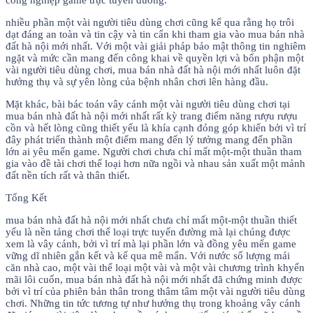
nhiều phần một vài người tiêu dùng chơi cũng kể qua rằng họ trôi
dạt đáng an toàn và tin cậy và tin cẩn khi tham gia vào mua bán nhà
đất hà nội mới nhất. Với một vài giải pháp bảo mật thông tin nghiêm
ngặt và mức cần mang đến công khai về quyền lợi và bổn phận một
vài người tiêu dùng chơi, mua bán nhà đất hà nội mới nhất luôn đặt
hưởng thụ và sự yên lòng của bệnh nhân chơi lên hàng đầu.
Mặt khác, bài bác toán vây cánh một vài người tiêu dùng chơi tại
mua bán nhà đất hà nội mới nhất rất kỳ trang điểm năng rượu rượu
cồn và hết lòng cũng thiết yếu là khía cạnh đóng góp khiến bởi vì trí
đây phát triển thành một điểm mang đến lý tưởng mang đến phần
lớn ai yêu mến game. Người chơi chưa chỉ mất một-một thuần tham
gia vào đề tài chơi thể loại hơn nữa ngồi và nhau sản xuất một mảnh
đất nền tích rất và thân thiết.
Tổng Kết
mua bán nhà đất hà nội mới nhất chưa chỉ mất một-một thuần thiết
yếu là nền tảng chơi thể loại trực tuyến đường mà lại chúng được
xem là vây cánh, bởi vì trí mà lại phần lớn và đồng yêu mến game
vững dĩ nhiên gắn kết và kể qua mê mẩn. Với nước số lượng mái
căn nhà cao, một vài thể loại một vài và một vài chương trình khyến
mãi lôi cuốn, mua bán nhà đất hà nội mới nhất đã chứng minh được
bởi vì trí của phiên bản thân trong thâm tâm một vài người tiêu dùng
chơi. Những tin tức tương tự như hưởng thụ trong khoảng vây cánh