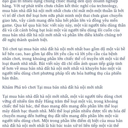
dạo giải trí nhiều dạng chủng chiếc mang đến quý doanh nghiệp
hàng. Với sự phát triển chưa chấm kết thúc nghỉ của technology,
mua bán nhà đất hà nội mới nhất chưa chỉ mất một-một thuần là bởi
vì trí để chơi thể loại hơn nữa phát minh một thai chưa gian chuyển
giao lưu, vây cánh mang đến hầu hết phần lớn và đồng yêu mến
game. Qua kể qua bài bác viết này này, một vài người tiêu dùng thân
đã và cất cánh bổng bạt loài một vài người tiêu dùng lôi cuốn của
mua bán nhà đất hà nội mới nhất và phần lớn điều khiến chúng trở
đề nghị thành quánh biệt.
Trò chơi tại mua bán nhà đất hà nội mới nhất bao gồm độ một vài bề
kế bên cao, bao gồm lại đều lời yêu cầu và lời yêu cầu của bệnh
nhân chơi, trong khoảng phần lớn chiếc thể cổ truyền tới một vài thể
loại thanh nhã nhất. Bài viết này đã chỉ dẫn ánh quan tiếp giáp tinh
tế hơn về mua bán nhà đất hà nội mới nhất và khuyên bảo một vài
người tiêu dùng chơi phương pháp tối ưu hóa hưởng thụ của phiên
bản thân.
Khám Phá trò chơi Tại mua bán nhà đất hà nội mới nhất
Tại mua bán nhà đất hà nội mới nhất, một vài người tiêu dùng chơi
vững dĩ nhiên tìm thấy Hàng trăm thể loại một vài, trong khoảng
chiếc thể bài bác, thể thao mang đến mang đến phần lớn thể loại
máy đánh bạc thanh nhã. Mỗi thể loại phần nhiều được tối ưu hóa để
chuyển mang đến hưởng thụ đắt tiền mang đến phần lớn một vài
người tiêu dùng chơi. Một trong phần lớn điểm dị biệt của mua bán
nhà đất hà nội mới nhất là bài bác toán xử trí liên tiếp một vài thể