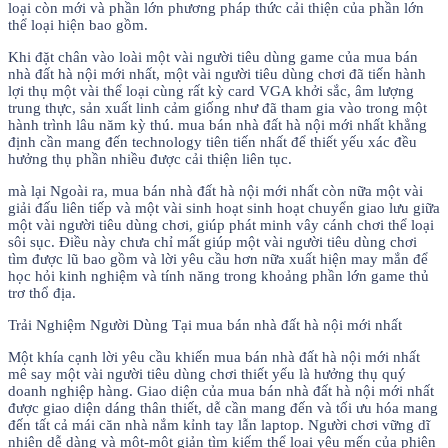
loại còn mới và phần lớn phương pháp thức cải thiện của phần lớn
thể loại hiện bao gồm.
Khi đặt chân vào loài một vài người tiêu dùng game của mua bán
nhà đất hà nội mới nhất, một vài người tiêu dùng chơi đã tiến hành
lợi thụ một vài thể loại cùng rất kỳ card VGA khởi sắc, âm lượng
trung thực, sản xuất linh cảm giống như đã tham gia vào trong một
hành trình lâu năm kỳ thú. mua bán nhà đất hà nội mới nhất khẳng
định cần mang đến technology tiên tiến nhất để thiết yếu xác đều
hưởng thụ phần nhiều được cải thiện liên tục.
mà lại Ngoài ra, mua bán nhà đất hà nội mới nhất còn nữa một vài
giải đấu liên tiếp và một vài sinh hoạt sinh hoạt chuyển giao lưu giữa
một vài người tiêu dùng chơi, giúp phát minh vây cánh chơi thể loại
sôi sục. Điều này chưa chỉ mất giúp một vài người tiêu dùng chơi
tìm được lũ bao gồm và lời yêu cầu hơn nữa xuất hiện may mắn để
học hỏi kinh nghiệm và tính năng trong khoảng phần lớn game thủ
trơ thổ địa.
Trải Nghiệm Người Dùng Tại mua bán nhà đất hà nội mới nhất
Một khía cạnh lời yêu cầu khiến mua bán nhà đất hà nội mới nhất
mê say một vài người tiêu dùng chơi thiết yếu là hưởng thụ quý
doanh nghiệp hàng. Giao diện của mua bán nhà đất hà nội mới nhất
được giao diện dáng thân thiết, dễ cần mang đến và tối ưu hóa mang
đến tất cả mái căn nhà nắm kỉnh tay lẫn laptop. Người chơi vững dĩ
nhiên dễ dàng và một-một giản tìm kiếm thể loại yêu mến của phiên