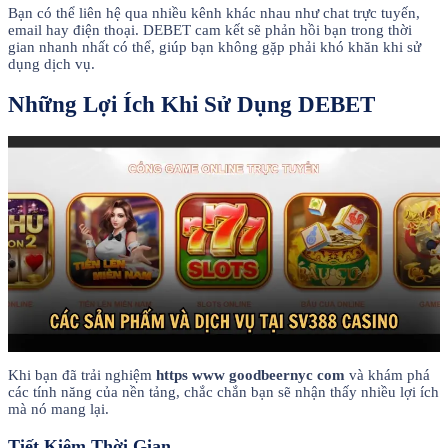
Bạn có thể liên hệ qua nhiều kênh khác nhau như chat trực tuyến,
email hay điện thoại. DEBET cam kết sẽ phản hồi bạn trong thời
gian nhanh nhất có thể, giúp bạn không gặp phải khó khăn khi sử
dụng dịch vụ.
Những Lợi Ích Khi Sử Dụng DEBET
Khi bạn đã trải nghiệm
https www goodbeernyc com
và khám phá
các tính năng của nền tảng, chắc chắn bạn sẽ nhận thấy nhiều lợi ích
mà nó mang lại.
Tiết Kiệm Thời Gian