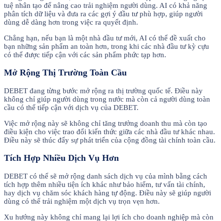
tuệ nhân tạo để nâng cao trải nghiệm người dùng. AI có khả năng
phân tích dữ liệu và đưa ra các gợi ý đầu tư phù hợp, giúp người
dùng dễ dàng hơn trong việc ra quyết định.
Chẳng hạn, nếu bạn là một nhà đầu tư mới, AI có thể đề xuất cho
bạn những sản phẩm an toàn hơn, trong khi các nhà đầu tư kỳ cựu
có thể được tiếp cận với các sản phẩm phức tạp hơn.
Mở Rộng Thị Trường Toàn Cầu
DEBET đang từng bước mở rộng ra thị trường quốc tế. Điều này
không chỉ giúp người dùng trong nước mà còn cả người dùng toàn
cầu có thể tiếp cận với dịch vụ của DEBET.
Việc mở rộng này sẽ không chỉ tăng trưởng doanh thu mà còn tạo
điều kiện cho việc trao đổi kiến thức giữa các nhà đầu tư khác nhau.
Điều này sẽ thúc đẩy sự phát triển của cộng đồng tài chính toàn cầu.
Tích Hợp Nhiều Dịch Vụ Hơn
DEBET có thể sẽ mở rộng danh sách dịch vụ của mình bằng cách
tích hợp thêm nhiều tiện ích khác như bảo hiểm, tư vấn tài chính,
hay dịch vụ chăm sóc khách hàng tự động. Điều này sẽ giúp người
dùng có thể trải nghiệm một dịch vụ trọn vẹn hơn.
Xu hướng này không chỉ mang lại lợi ích cho doanh nghiệp mà còn