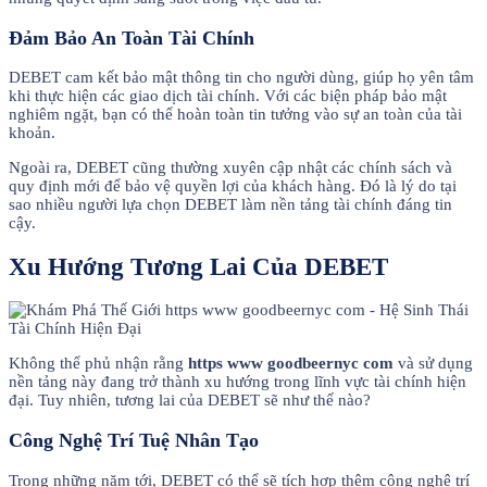
Đảm Bảo An Toàn Tài Chính
DEBET cam kết bảo mật thông tin cho người dùng, giúp họ yên tâm
khi thực hiện các giao dịch tài chính. Với các biện pháp bảo mật
nghiêm ngặt, bạn có thể hoàn toàn tin tưởng vào sự an toàn của tài
khoản.
Ngoài ra, DEBET cũng thường xuyên cập nhật các chính sách và
quy định mới để bảo vệ quyền lợi của khách hàng. Đó là lý do tại
sao nhiều người lựa chọn DEBET làm nền tảng tài chính đáng tin
cậy.
Xu Hướng Tương Lai Của DEBET
Không thể phủ nhận rằng
https www goodbeernyc com
và sử dụng
nền tảng này đang trở thành xu hướng trong lĩnh vực tài chính hiện
đại. Tuy nhiên, tương lai của DEBET sẽ như thế nào?
Công Nghệ Trí Tuệ Nhân Tạo
Trong những năm tới, DEBET có thể sẽ tích hợp thêm công nghệ trí