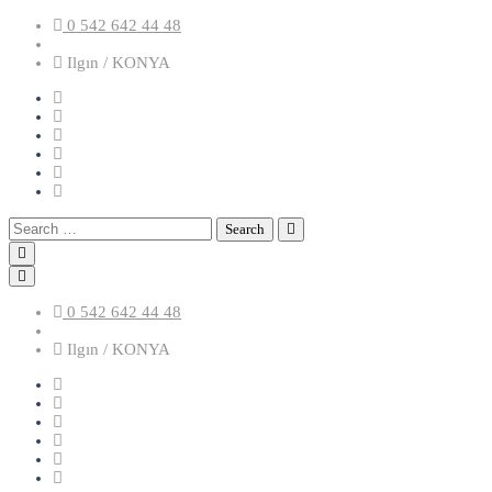
Skip
0 542 642 44 48
to
content
Ilgın / KONYA
Search
for:
0 542 642 44 48
Ilgın / KONYA