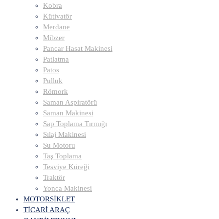
Kobra
Kütivatör
Merdane
Mibzer
Pancar Hasat Makinesi
Patlatma
Patos
Pulluk
Römork
Saman Aspiratörü
Saman Makinesi
Sap Toplama Tırmığı
Sılaj Makinesi
Su Motoru
Taş Toplama
Tesviye Küreği
Traktör
Yonca Makinesi
MOTORSİKLET
TİCARİ ARAÇ