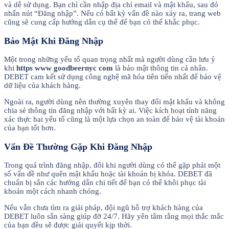
và dễ sử dụng. Bạn chỉ cần nhập địa chỉ email và mật khẩu, sau đó
nhấn nút “Đăng nhập”. Nếu có bất kỳ vấn đề nào xảy ra, trang web
cũng sẽ cung cấp hướng dẫn cụ thể để bạn có thể khắc phục.
Bảo Mật Khi Đăng Nhập
Một trong những yếu tố quan trọng nhất mà người dùng cần lưu ý
khi
https www goodbeernyc com
là bảo mật thông tin cá nhân.
DEBET cam kết sử dụng công nghệ mã hóa tiên tiến nhất để bảo vệ
dữ liệu của khách hàng.
Ngoài ra, người dùng nên thường xuyên thay đổi mật khẩu và không
chia sẻ thông tin đăng nhập với bất kỳ ai. Việc kích hoạt tính năng
xác thực hai yếu tố cũng là một lựa chọn an toàn để bảo vệ tài khoản
của bạn tốt hơn.
Vấn Đề Thường Gặp Khi Đăng Nhập
Trong quá trình đăng nhập, đôi khi người dùng có thể gặp phải một
số vấn đề như quên mật khẩu hoặc tài khoản bị khóa. DEBET đã
chuẩn bị sẵn các hướng dẫn chi tiết để bạn có thể khôi phục tài
khoản một cách nhanh chóng.
Nếu vẫn chưa tìm ra giải pháp, đội ngũ hỗ trợ khách hàng của
DEBET luôn sẵn sàng giúp đỡ 24/7. Hãy yên tâm rằng mọi thắc mắc
của bạn đều sẽ được giải quyết kịp thời.