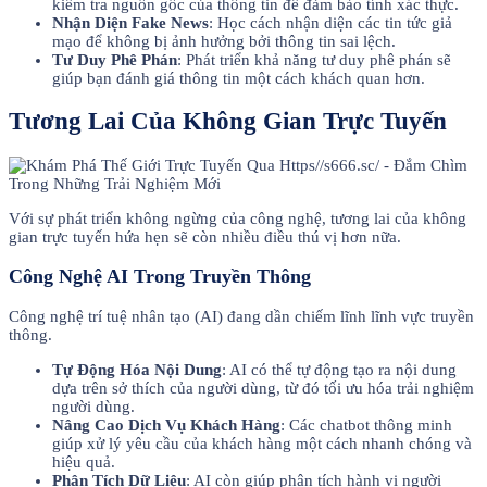
kiểm tra nguồn gốc của thông tin để đảm bảo tính xác thực.
Nhận Diện Fake News
: Học cách nhận diện các tin tức giả
mạo để không bị ảnh hưởng bởi thông tin sai lệch.
Tư Duy Phê Phán
: Phát triển khả năng tư duy phê phán sẽ
giúp bạn đánh giá thông tin một cách khách quan hơn.
Tương Lai Của Không Gian Trực Tuyến
Với sự phát triển không ngừng của công nghệ, tương lai của không
gian trực tuyến hứa hẹn sẽ còn nhiều điều thú vị hơn nữa.
Công Nghệ AI Trong Truyền Thông
Công nghệ trí tuệ nhân tạo (AI) đang dần chiếm lĩnh lĩnh vực truyền
thông.
Tự Động Hóa Nội Dung
: AI có thể tự động tạo ra nội dung
dựa trên sở thích của người dùng, từ đó tối ưu hóa trải nghiệm
người dùng.
Nâng Cao Dịch Vụ Khách Hàng
: Các chatbot thông minh
giúp xử lý yêu cầu của khách hàng một cách nhanh chóng và
hiệu quả.
Phân Tích Dữ Liệu
: AI còn giúp phân tích hành vi người