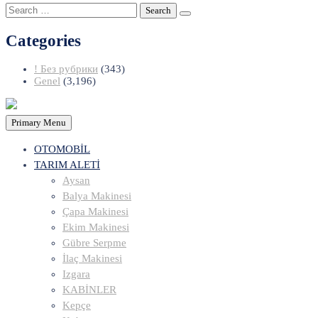
Search
for:
Categories
! Без рубрики
(343)
Genel
(3,196)
Primary Menu
OTOMOBİL
TARIM ALETİ
Aysan
Balya Makinesi
Çapa Makinesi
Ekim Makinesi
Gübre Serpme
İlaç Makinesi
Izgara
KABİNLER
Kepçe