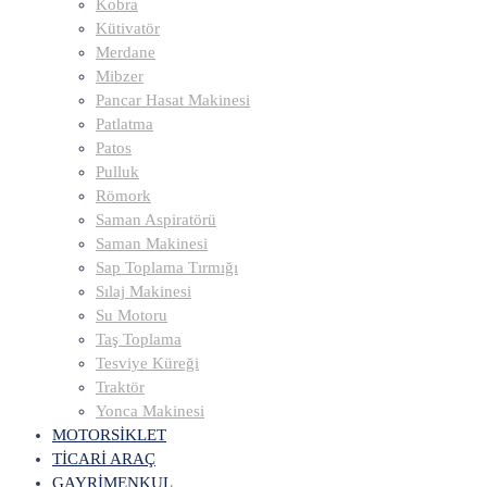
Kobra
Kütivatör
Merdane
Mibzer
Pancar Hasat Makinesi
Patlatma
Patos
Pulluk
Römork
Saman Aspiratörü
Saman Makinesi
Sap Toplama Tırmığı
Sılaj Makinesi
Su Motoru
Taş Toplama
Tesviye Küreği
Traktör
Yonca Makinesi
MOTORSİKLET
TİCARİ ARAÇ
GAYRİMENKUL