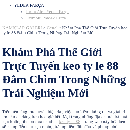
YEDEK PARÇA
Tarım Aleti Yedek Parça
Otomobil Yedek Parça
KAMIŞLAR GALERİ
>
Genel
>
Khám Phá Thế Giới Trực Tuyến keo
ty le 88 Đắm Chìm Trong Những Trải Nghiệm Mới
Khám Phá Thế Giới
Trực Tuyến keo ty le 88
Đắm Chìm Trong Những
Trải Nghiệm Mới
Trên nền tảng trực tuyến hiện đại, việc tìm kiếm thông tin và giải trí
trở nên dễ dàng hơn bao giờ hết. Một trong những địa chỉ nổi bật mà
bạn không thể bỏ qua chính là
keo ty le 88
. Trang web này hứa hẹn
sẽ mang đến cho bạn những trải nghiệm độc đáo và phong phú.