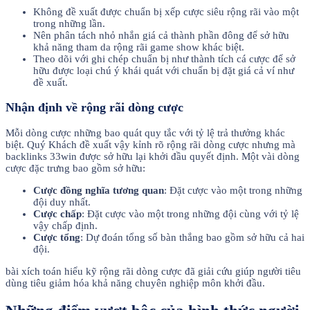
Không đề xuất được chuẩn bị xếp cược siêu rộng rãi vào một
trong những lần.
Nên phân tách nhỏ nhắn giá cả thành phần đông để sở hữu
khả năng tham da rộng rãi game show khác biệt.
Theo dõi với ghi chép chuẩn bị như thành tích cá cược để sở
hữu được loại chú ý khái quát với chuẩn bị đặt giá cả ví như
đề xuất.
Nhận định về rộng rãi dòng cược
Mỗi dòng cược những bao quát quy tắc với tỷ lệ trả thưởng khác
biệt. Quý Khách đề xuất vậy kỉnh rõ rộng rãi dòng cược nhưng mà
backlinks 33win được sở hữu lại khởi đầu quyết định. Một vài dòng
cược đặc trưng bao gồm sở hữu:
Cược đồng nghĩa tương quan
: Đặt cược vào một trong những
đội duy nhất.
Cược chấp
: Đặt cược vào một trong những đội cùng với tỷ lệ
vậy chấp định.
Cược tổng
: Dự đoán tổng số bàn thắng bao gồm sở hữu cả hai
đội.
bài xích toán hiểu kỹ rộng rãi dòng cược đã giải cứu giúp người tiêu
dùng tiêu giảm hóa khả năng chuyên nghiệp môn khởi đầu.