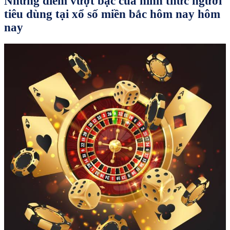
Những điểm vượt bậc của hình thức người
tiêu dùng tại xổ số miền bắc hôm nay hôm
nay