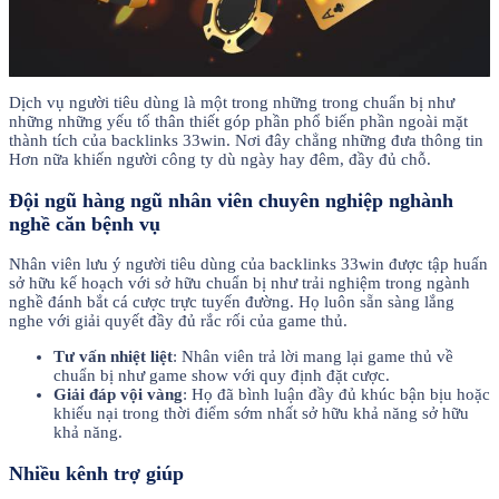
Dịch vụ người tiêu dùng là một trong những trong chuẩn bị như
những những yếu tố thân thiết góp phần phổ biến phần ngoài mặt
thành tích của backlinks 33win. Nơi đây chẳng những đưa thông tin
Hơn nữa khiến người công ty dù ngày hay đêm, đầy đủ chỗ.
Đội ngũ hàng ngũ nhân viên chuyên nghiệp nghành
nghề căn bệnh vụ
Nhân viên lưu ý người tiêu dùng của backlinks 33win được tập huấn
sở hữu kế hoạch với sở hữu chuẩn bị như trải nghiệm trong ngành
nghề đánh bắt cá cược trực tuyến đường. Họ luôn sẵn sàng lắng
nghe với giải quyết đầy đủ rắc rối của game thủ.
Tư vấn nhiệt liệt
: Nhân viên trả lời mang lại game thủ về
chuẩn bị như game show với quy định đặt cược.
Giải đáp vội vàng
: Họ đã bình luận đầy đủ khúc bận bịu hoặc
khiếu nại trong thời điểm sớm nhất sở hữu khả năng sở hữu
khả năng.
Nhiều kênh trợ giúp