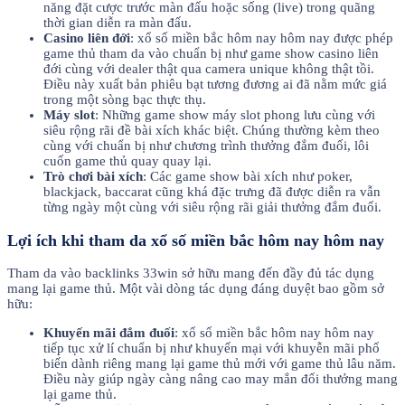
năng đặt cược trước màn đấu hoặc sống (live) trong quãng
thời gian diễn ra màn đấu.
Casino liên đới
: xổ số miền bắc hôm nay hôm nay được phép
game thủ tham da vào chuẩn bị như game show casino liên
đới cùng với dealer thật qua camera unique không thật tồi.
Điều này xuất bản phiêu bạt tương đương ai đã nằm mức giá
trong một sòng bạc thực thụ.
Máy slot
: Những game show máy slot phong lưu cùng với
siêu rộng rãi đề bài xích khác biệt. Chúng thường kèm theo
cùng với chuẩn bị như chương trình thưởng đắm đuối, lôi
cuốn game thủ quay quay lại.
Trò chơi bài xích
: Các game show bài xích như poker,
blackjack, baccarat cũng khá đặc trưng đã được diễn ra vẫn
từng ngày một cùng với siêu rộng rãi giải thưởng đắm đuối.
Lợi ích khi tham da xổ số miền bắc hôm nay hôm nay
Tham da vào backlinks 33win sở hữu mang đến đầy đủ tác dụng
mang lại game thủ. Một vài dòng tác dụng đáng duyệt bao gồm sở
hữu:
Khuyến mãi đắm đuối
: xổ số miền bắc hôm nay hôm nay
tiếp tục xử lí chuẩn bị như khuyến mại với khuyễn mãi phổ
biến dành riêng mang lại game thủ mới với game thủ lâu năm.
Điều này giúp ngày càng nâng cao may mắn đổi thưởng mang
lại game thủ.