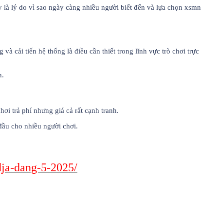
y là lý do vì sao ngày càng nhiều người biết đến và lựa chọn xsmn
à cải tiến hệ thống là điều cần thiết trong lĩnh vực trò chơi trực
n.
ơi trả phí nhưng giá cả rất cạnh tranh.
đầu cho nhiều người chơi.
dja-dang-5-2025/