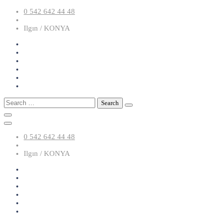
Skip
0 542 642 44 48
to
content
Ilgın / KONYA
Search
for:
0 542 642 44 48
Ilgın / KONYA