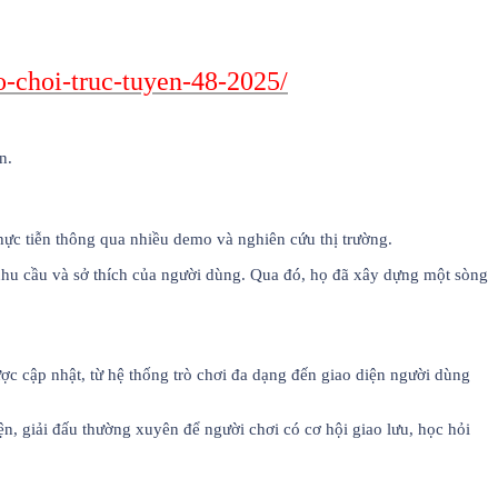
ro-choi-truc-tuyen-48-2025/
n.
hực tiễn thông qua nhiều demo và nghiên cứu thị trường.
 nhu cầu và sở thích của người dùng. Qua đó, họ đã xây dựng một sòng
 cập nhật, từ hệ thống trò chơi đa dạng đến giao diện người dùng
ện, giải đấu thường xuyên để người chơi có cơ hội giao lưu, học hỏi