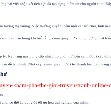
hững bài viết nhận xét tích cực đã tạo dựng niềm tin cho người chơi. Đâ
 hướng thị trường. Việc thường xuyên thêm mới các trò chơi, tính năng v
cảm thấy hào hứng khi biết rằng xsmn quay thư không ngừng phát triể
ý. Nền tảng này cung cấp nhiều trò chơi thử, bên cạnh đó là các trò ch
 vấn đề tài chính. Nhờ vậy, xsmn quay thư đã trở thành lựa chọn hàng 
thư
ruyen-kham-pha-the-gioi-truyen-tranh-online-
chơi có thể áp dụng để tối ưu hóa trải nghiệm của mình.