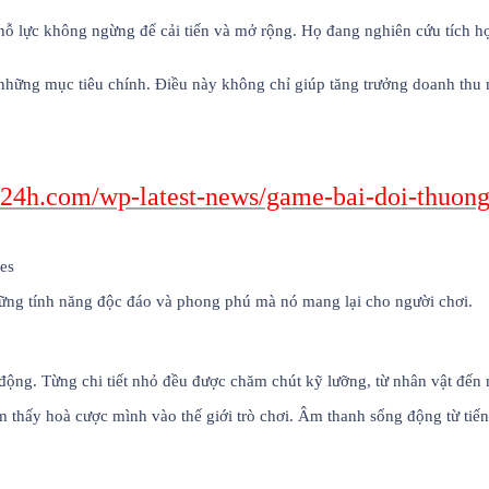
nỗ lực không ngừng để cải tiến và mở rộng. Họ đang nghiên cứu tích h
g những mục tiêu chính. Điều này không chỉ giúp tăng trưởng doanh th
24h.com/wp-latest-news/game-bai-doi-thuong-
hững tính năng độc đáo và phong phú mà nó mang lại cho người chơi.
động. Từng chi tiết nhỏ đều được chăm chút kỹ lưỡng, từ nhân vật đến
 thấy hoà cược mình vào thế giới trò chơi. Âm thanh sống động từ tiế