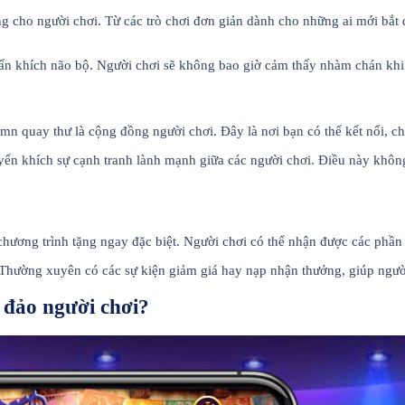
g cho người chơi. Từ các trò chơi đơn giản dành cho những ai mới bắt
 phấn khích não bộ. Người chơi sẽ không bao giờ cảm thấy nhàm chán khi 
mn quay thư là cộng đồng người chơi. Đây là nơi bạn có thể kết nối, 
yến khích sự cạnh tranh lành mạnh giữa các người chơi. Điều này khôn
ương trình tặng ngay đặc biệt. Người chơi có thể nhận được các phần quà
hường xuyên có các sự kiện giảm giá hay nạp nhận thưởng, giúp người ch
 đảo người chơi?