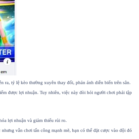
ễn ra, tỷ lệ kèo thường xuyên thay đổi, phản ánh diễn biến trên sân.
kiếm được lợi nhuận. Tuy nhiên, việc này đòi hỏi người chơi phải tập
hóa lợi nhuận và giảm thiểu rủi ro.
ớc nhưng vẫn chơi tấn công mạnh mẽ, bạn có thể đặt cược vào đội đó