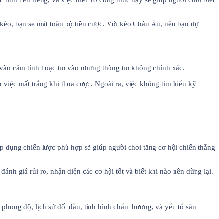
ính tiền riêng, và việc hiểu rõ công thức này sẽ giúp người chơi biết
a kèo, bạn sẽ mất toàn bộ tiền cược. Với kèo Châu Âu, nếu bạn dự
 vào cảm tính hoặc tin vào những thông tin không chính xác.
 việc mất trắng khi thua cược. Ngoài ra, việc không tìm hiểu kỹ
 áp dụng chiến lược phù hợp sẽ giúp người chơi tăng cơ hội chiến thắng
ánh giá rủi ro, nhận diện các cơ hội tốt và biết khi nào nên dừng lại.
, phong độ, lịch sử đối đầu, tình hình chấn thương, và yếu tố sân