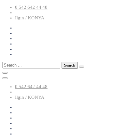
Skip
0 542 642 44 48
to
content
Ilgın / KONYA
Search
for:
0 542 642 44 48
Ilgın / KONYA