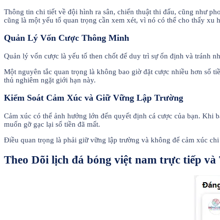
Thông tin chi tiết về đội hình ra sân, chiến thuật thi đấu, cũng như 
cũng là một yếu tố quan trọng cần xem xét, vì nó có thể cho thấy xu h
Quản Lý Vốn Cược Thông Minh
Quản lý vốn cược là yếu tố then chốt để duy trì sự ổn định và tránh
Một nguyên tắc quan trọng là không bao giờ đặt cược nhiều hơn số tiền
thủ nghiêm ngặt giới hạn này.
Kiểm Soát Cảm Xúc và Giữ Vững Lập Trường
Cảm xúc có thể ảnh hưởng lớn đến quyết định cá cược của bạn. Khi b
muốn gỡ gạc lại số tiền đã mất.
Điều quan trọng là phải giữ vững lập trường và không để cảm xúc chi 
Theo Dõi lịch đá bóng việt nam trực tiếp v