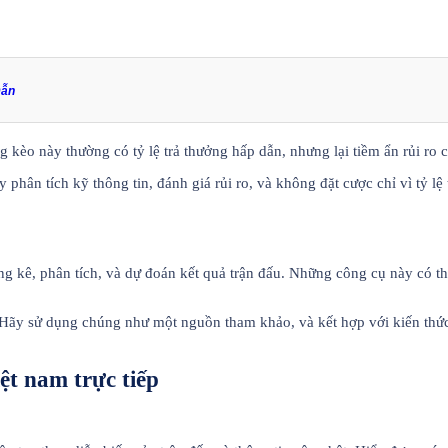
Dẫn
kèo này thường có tỷ lệ trả thưởng hấp dẫn, nhưng lại tiềm ẩn rủi ro c
phân tích kỹ thông tin, đánh giá rủi ro, và không đặt cược chỉ vì tỷ lệ 
ống kê, phân tích, và dự đoán kết quả trận đấu. Những công cụ này có th
Hãy sử dụng chúng như một nguồn tham khảo, và kết hợp với kiến thức,
t nam trực tiếp