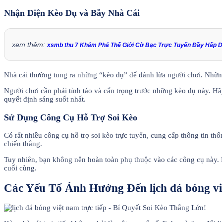
Nhận Diện Kèo Dụ và Bẫy Nhà Cái
xem thêm:
xsmb thu 7 Khám Phá Thế Giới Cờ Bạc Trực Tuyến Đầy Hấp 
Nhà cái thường tung ra những “kèo dụ” để đánh lừa người chơi. Những 
Người chơi cần phải tỉnh táo và cẩn trọng trước những kèo dụ này. Hãy 
quyết định sáng suốt nhất.
Sử Dụng Công Cụ Hỗ Trợ Soi Kèo
Có rất nhiều công cụ hỗ trợ soi kèo trực tuyến, cung cấp thông tin th
chiến thắng.
Tuy nhiên, bạn không nên hoàn toàn phụ thuộc vào các công cụ này. 
cuối cùng.
Các Yếu Tố Ảnh Hưởng Đến lịch đá bóng việ