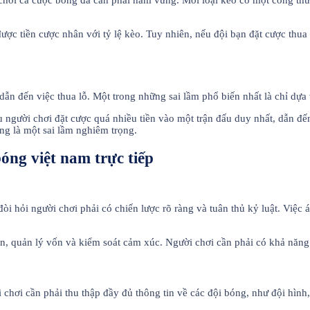
chơi cá cược bóng đá cần phải nắm vững. Mỗi loại kèo có một công thức t
ược tiền cược nhân với tỷ lệ kèo. Tuy nhiên, nếu đội bạn đặt cược thu
dẫn đến việc thua lỗ. Một trong những sai lầm phổ biến nhất là chỉ dựa
người chơi đặt cược quá nhiều tiền vào một trận đấu duy nhất, dẫn đến
ũng là một sai lầm nghiêm trọng.
óng việt nam trực tiếp
 đòi hỏi người chơi phải có chiến lược rõ ràng và tuân thủ kỷ luật. Việc
in, quản lý vốn và kiểm soát cảm xúc. Người chơi cần phải có khả năng đ
i chơi cần phải thu thập đầy đủ thông tin về các đội bóng, như đội hình