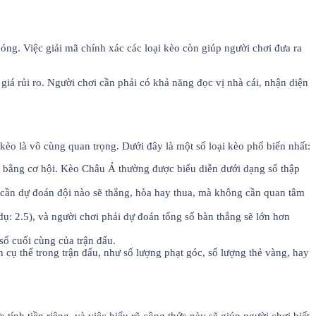
óng. Việc giải mã chính xác các loại kèo còn giúp người chơi đưa ra
 giá rủi ro. Người chơi cần phải có khả năng đọc vị nhà cái, nhận diện
 kèo là vô cùng quan trọng. Dưới đây là một số loại kèo phổ biến nhất:
ân bằng cơ hội. Kèo Châu Á thường được biểu diễn dưới dạng số thập
ỉ cần dự đoán đội nào sẽ thắng, hòa hay thua, mà không cần quan tâm
dụ: 2.5), và người chơi phải dự đoán tổng số bàn thắng sẽ lớn hơn
số cuối cùng của trận đấu.
n cụ thể trong trận đấu, như số lượng phạt góc, số lượng thẻ vàng, hay