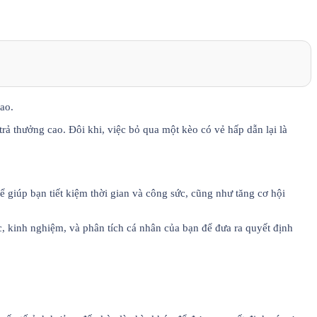
ao.
trả thưởng cao. Đôi khi, việc bỏ qua một kèo có vẻ hấp dẫn lại là
ể giúp bạn tiết kiệm thời gian và công sức, cũng như tăng cơ hội
 kinh nghiệm, và phân tích cá nhân của bạn để đưa ra quyết định