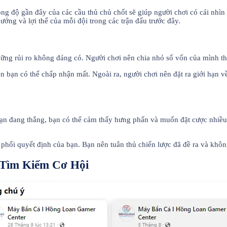
phong độ gần đây của các cầu thủ chủ chốt sẽ giúp người chơi có cái nhì
ướng và lợi thế của mỗi đội trong các trận đấu trước đây.
 những rủi ro không đáng có. Người chơi nên chia nhỏ số vốn của mình 
 bạn có thể chấp nhận mất. Ngoài ra, người chơi nên đặt ra giới hạn về
ạn đang thắng, bạn có thể cảm thấy hưng phấn và muốn đặt cược nhiều h
phối quyết định của bạn. Bạn nên tuân thủ chiến lược đã đề ra và không
à Tìm Kiếm Cơ Hội