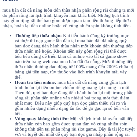
mua bán đất đà nẵng luôn đón thừa nhận phần rộng rãi chúng ta mới
do phần rộng rãi lịch trình khuyến mãi khác biệt. Những lịch trình
này gồm rộng rãi thể bao gồm được quan tâm tiền thưởng tiếp thừa
nhận, hoàn lại tiền online hoặc vô cùng nhiều spin không tính tiền.
Thưởng tiếp thừa nhận:
Khi tiến hành đăng ký trương mục
và thực thi nạp game lần đầu tại mua bán đất đà nẵng, quý
bạn đọc đang tiến hành thừa nhận một khoản tiền thưởng tiếp
thừa nhận mê hoặc. Khoản tiền này gồm rộng rãi thể được
tiêu tiêu dùng để triển khai cá online vào tất cả game show
nào trên trang web của mua bán đất đà nẵng. Mức thưởng tiếp
thừa nhận thường dao động từ 100% mang đến 200% chữa trị
bảng giá tiền nạp, tùy thuộc vào lịch trình khuyến mãi vậy
thể.
Hoàn trả tiền online:
mua bán đất đà nẵng cũng gồm lịch
trình hoàn lại tiền online chiếm riêng mang lại chúng ta mới.
Theo đó, quý bạn đọc đang tiến hành hoàn lại một trong phần
rộng rãi phần tiền online vẫn nhiềụi bại trong một thời điểm
nhất mực. Điều này giúp quý bạn đọc giảm thiểu rủi ro và
gồm nhiều dạng nhiều dạng tài lộc để gỡ gạc lại số tiền vẫn
hết.
Vòng quay không tính tiền:
Một số lịch trình khuyến mãi tiếp
thừa nhận còn bao gồm được quan tâm vô cùng nhiều spin
không tính tiền tại phần rộng rãi slot game. Đây là tài lộc tuyệt
vời và tuyệt đối nhất để quý bạn đọc gia nhập phần rộng rãi