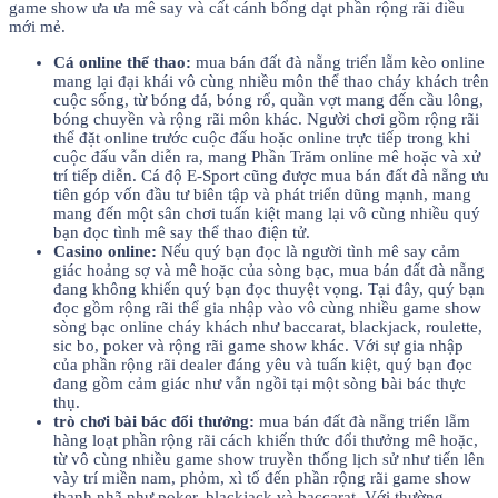
game show ưa ưa mê say và cất cánh bổng dạt phần rộng rãi điều
mới mẻ.
Cá online thể thao:
mua bán đất đà nẵng triển lẵm kèo online
mang lại đại khái vô cùng nhiều môn thể thao cháy khách trên
cuộc sống, từ bóng đá, bóng rổ, quần vợt mang đến cầu lông,
bóng chuyền và rộng rãi môn khác. Người chơi gồm rộng rãi
thể đặt online trước cuộc đấu hoặc online trực tiếp trong khi
cuộc đấu vẫn diễn ra, mang Phần Trăm online mê hoặc và xử
trí tiếp diễn. Cá độ E-Sport cũng được mua bán đất đà nẵng ưu
tiên góp vốn đầu tư biên tập và phát triển dũng mạnh, mang
mang đến một sân chơi tuấn kiệt mang lại vô cùng nhiều quý
bạn đọc tình mê say thể thao điện tử.
Casino online:
Nếu quý bạn đọc là người tình mê say cảm
giác hoảng sợ và mê hoặc của sòng bạc, mua bán đất đà nẵng
đang không khiến quý bạn đọc thuyệt vọng. Tại đây, quý bạn
đọc gồm rộng rãi thể gia nhập vào vô cùng nhiều game show
sòng bạc online cháy khách như baccarat, blackjack, roulette,
sic bo, poker và rộng rãi game show khác. Với sự gia nhập
của phần rộng rãi dealer đáng yêu và tuấn kiệt, quý bạn đọc
đang gồm cảm giác như vẫn ngồi tại một sòng bài bác thực
thụ.
trò chơi bài bác đổi thưởng:
mua bán đất đà nẵng triển lẵm
hàng loạt phần rộng rãi cách khiến thức đổi thưởng mê hoặc,
từ vô cùng nhiều game show truyền thống lịch sử như tiến lên
vày trí miền nam, phỏm, xì tố đến phần rộng rãi game show
thanh nhã như poker, blackjack và baccarat. Với thường