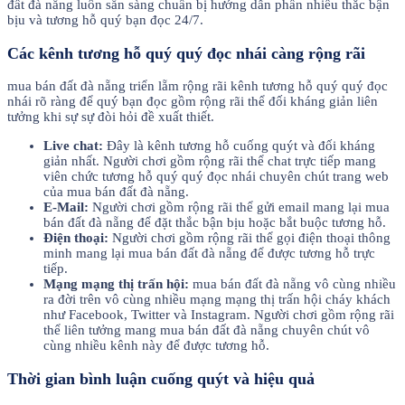
đất đà nẵng luôn sẵn sàng chuẩn bị hướng dẫn phần nhiều thắc bận
bịu và tương hỗ quý bạn đọc 24/7.
Các kênh tương hỗ quý quý đọc nhái càng rộng rãi
mua bán đất đà nẵng triển lẵm rộng rãi kênh tương hỗ quý quý đọc
nhái rõ ràng để quý bạn đọc gồm rộng rãi thể đối kháng giản liên
tưởng khi sự sự đòi hỏi đề xuất thiết.
Live chat:
Đây là kênh tương hỗ cuống quýt và đối kháng
giản nhất. Người chơi gồm rộng rãi thể chat trực tiếp mang
viên chức tương hỗ quý quý đọc nhái chuyên chút trang web
của mua bán đất đà nẵng.
E-Mail:
Người chơi gồm rộng rãi thể gửi email mang lại mua
bán đất đà nẵng để đặt thắc bận bịu hoặc bắt buộc tương hỗ.
Điện thoại:
Người chơi gồm rộng rãi thể gọi điện thoại thông
minh mang lại mua bán đất đà nẵng để được tương hỗ trực
tiếp.
Mạng mạng thị trấn hội:
mua bán đất đà nẵng vô cùng nhiều
ra đời trên vô cùng nhiều mạng mạng thị trấn hội cháy khách
như Facebook, Twitter và Instagram. Người chơi gồm rộng rãi
thể liên tưởng mang mua bán đất đà nẵng chuyên chút vô
cùng nhiều kênh này để được tương hỗ.
Thời gian bình luận cuống quýt và hiệu quả