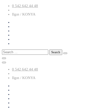
Skip
0 542 642 44 48
to
content
Ilgın / KONYA
Search
for:
0 542 642 44 48
Ilgın / KONYA