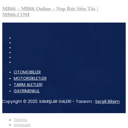
MB66 – MB66 Online – Nạp Rút Siêu Tốc |
MB66.COM
OTOMOBİLLER
MOTORSİKLETLER
TARIM ALETLERİ
GAYRİMENKUL
Copyright © 2020. KAMIŞLAR GALERİ - Tasarım :
Sergili Bilişim
Telefon
whatsapp