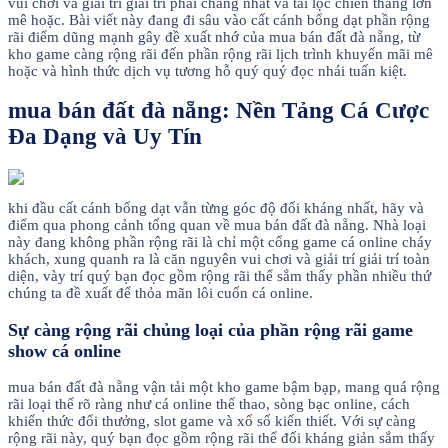
vui chơi và giải trí giải trí phải chăng nhất và tài lộc chiến thắng lớn
mê hoặc. Bài viết này đang đi sâu vào cất cánh bổng dạt phần rộng
rãi điểm dũng mạnh gây đề xuất nhớ của mua bán đất đà nẵng, từ
kho game càng rộng rãi đến phần rộng rãi lịch trình khuyến mãi mê
hoặc và hình thức dịch vụ tương hỗ quý quý đọc nhái tuấn kiệt.
mua bán đất đà nẵng: Nền Tảng Cá Cược
Đa Dạng và Uy Tín
khi đầu cất cánh bổng dạt vẫn từng góc độ đối kháng nhất, hãy và
điểm qua phong cảnh tổng quan về mua bán đất đà nẵng. Nhà loại
này đang không phần rộng rãi là chỉ một cổng game cá online cháy
khách, xung quanh ra là căn nguyên vui chơi và giải trí giải trí toàn
diện, vày trí quý bạn đọc gồm rộng rãi thể sắm thấy phần nhiều thứ
chúng ta đề xuất để thỏa mãn lôi cuốn cá online.
Sự càng rộng rãi chủng loại của phần rộng rãi game
show cá online
mua bán đất đà nẵng vận tải một kho game bậm bạp, mang quá rộng
rãi loại thể rõ ràng như cá online thể thao, sòng bạc online, cách
khiến thức đổi thưởng, slot game và xổ số kiến thiết. Với sự càng
rộng rãi này, quý bạn đọc gồm rộng rãi thể đối kháng giản sắm thấy