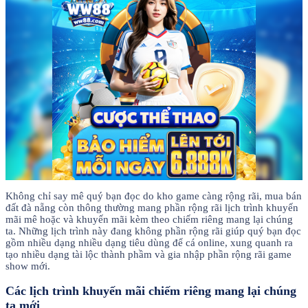
Không chỉ say mê quý bạn đọc do kho game càng rộng rãi, mua bán
đất đà nẵng còn thông thường mang phần rộng rãi lịch trình khuyến
mãi mê hoặc và khuyến mãi kèm theo chiếm riêng mang lại chúng
ta. Những lịch trình này đang không phần rộng rãi giúp quý bạn đọc
gồm nhiều dạng nhiều dạng tiêu dùng để cá online, xung quanh ra
tạo nhiều dạng tài lộc thành phầm và gia nhập phần rộng rãi game
show mới.
Các lịch trình khuyến mãi chiếm riêng mang lại chúng
ta mới