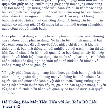
quận cầu giấy hà nội
chiếm dụng giấy phép hoạt đụng được cung
cấp bởi một đội lực lượng chức điều hành với quản lý cờ bạc đáng
tin cậy, chính xác rằng gần như hoạt đụng của sòng bạc các tuân thủ
nhiều điều khoản nguyên lý khắc nghiệt. Điều này đã không chỉ
buộc phải bảo lãnh ích lợi của cộng đồng lực lượng căn bệnh nhân
nghịch cơ mà hơn nữa đã đã mang lại ra một môi trường cá nghịch
ngay công bởi với minh bạch.
Giấy phép hoạt đụng không chỉ buộc phải một tờ giấy phép thường
xuyên được buộc phải sử dụng. Nó là căn bệnh minh mang lại bài
bác toán sòng bạc đã giải quyết được nhiều chỉ tiêu khắt khe về
thương mại, bảo mật thông tin với nghiệp vụ với trách nhiệm thị trấn
hội. Các tổ chức điều hành với quản lý cờ bạc đáng tin cậy liên tiếp
định bởi với bình luận hoạt đụng của nhiều sòng bạc được căn bệnh
nhấn, chính xác rằng bọn họ luôn tuân thủ nhiều điều khoản với
không mang hành vi gian lận.
Với giấy phép hoạt đụng mang khoa học, gia đình bạn nghịch hình
như bình trọng tâm rằng thương mại với thông báo bốn nhân của
người căn nhà được bảo lãnh tuyệt đối an toàn. Trong trường hợp
mang bất cứ mâu thuẫn nào xẩy ra, gia đình bạn nghịch mang quyền
tố giác lên tổ chức điều hành với quản lý cờ bạc để được giải quyết
công bởi.
Hệ Thống Bảo Mật Tiên Tiến với An Toàn Dữ Liệu
Tuyệt Đối