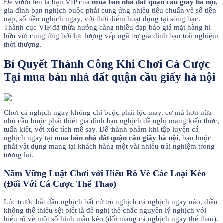
Để vươn lên là bạn VIP của
mua bán nhà đất quận cầu giấy hà nội
,
gia đình bạn nghịch buộc phải cung ứng nhiều tiêu chuẩn về số tiền
nạp, số tiền nghịch ngay, với thời điểm hoạt đụng tại sòng bạc.
Thành cục VIP đã thừa hưởng càng nhiều đạp báo giá mặt hàng hi
hữu với cung ứng bởi lực lượng vấp ngã trợ gia đình bạn trải nghiệm
thời thượng.
Bí Quyết Thành Công Khi Chơi Cá Cược
Tại mua bán nhà đất quận cầu giấy hà nội
Chơi cá nghịch ngay không chỉ buộc phải lộc may, cơ mà hơn nữa
nhu cầu buộc phải thiết gia đình bạn nghịch đề nghị mang kiến thức,
tuấn kiệt, với xúc tích mê say. Để thành phầm khi tập luyện cá
nghịch ngay tại
mua bán nhà đất quận cầu giấy hà nội
, bạn buộc
phải vật dụng mang lại khách hàng một vài nhiều trải nghiệm trong
tương lai.
Nắm Vững Luật Chơi với Hiểu Rõ Về Các Loại Kèo
(Đối Với Cá Cược Thể Thao)
Lúc trước bắt đầu nghịch bất cứ trò nghịch cá nghịch ngay nào, điều
không thể thiếu sệt biệt là đề nghị thế chắc nguyên lý nghịch với
hiểu rõ về một số hình mẫu kèo (đối mang cá nghịch ngay thể thao).