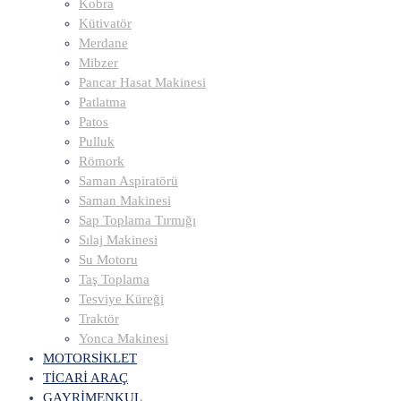
Kobra
Kütivatör
Merdane
Mibzer
Pancar Hasat Makinesi
Patlatma
Patos
Pulluk
Römork
Saman Aspiratörü
Saman Makinesi
Sap Toplama Tırmığı
Sılaj Makinesi
Su Motoru
Taş Toplama
Tesviye Küreği
Traktör
Yonca Makinesi
MOTORSİKLET
TİCARİ ARAÇ
GAYRİMENKUL