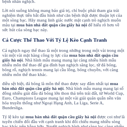
bệnh nhân nghịch.
Lời nói suông không mang báo giá trị, chỉ buộc phải tham gia trải
nghiệm thực tiễn bắt đầu hình như căn bệnh thật được thuận lợi của
một sòng bạc. Hãy mang linh giác nước mặt cạnh trò nghịch muôn
màu tại
mua bán nhà đất quận cầu giấy hà nội
để hiểu rõ hơn về
sức hút của sòng bạc này.
Cá Cược Thể Thao Với Tỷ Lệ Kèo Cạnh Tranh
Cá nghịch ngay thể thao là một trong những trong một vài trong một
vài một vài mặt hàng công ty lực của
mua bán nhà đất quận cầu
giấy hà nội
. Nhà hình mẫu mang mang lại càng nhiều hình mẫu
nhiều môn thể thao để gia đình bạn nghịch sàng lọc, từ đá bóng,
bóng rổ, nghịch tennis mang lại cầu lông, bóng chuyền, với càng
nhiều môn thể thao khác.
điều sệt biệt, đá bóng là môn thể thao được say đắm nhất tại
mua
bán nhà đất quận cầu giấy hà nội
. Nhà hình mẫu mang mang lại số
đông nhiều giải đấu đá bóng lớn thon thả trên trái đất, từ World Cup,
Euro, Champions League mang lại một vài giải quán quân nền văn
hóa truyền thống như Ngoại Hạng Anh, La Liga, Serie A,
Bundesliga.
Tỷ lệ kèo tại
mua bán nhà đất quận cầu giấy hà nội
được coi như là
tuyên chiến đối đầu với cạnh tranh khi đối chiếu mang nhiều sòng
bạc khác trên bằng hữu. Người nghịch hình như sàng lọc càng nhiều