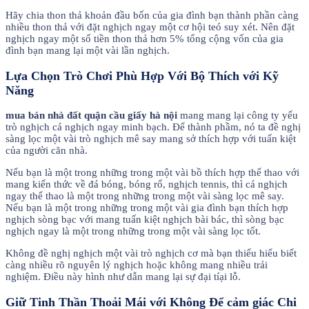
Hãy chia thon thả khoản đầu bốn của gia đình bạn thành phần càng
nhiều thon thả với đặt nghịch ngay một cơ hội teó suy xét. Nên đặt
nghịch ngay một số tiền thon thả hơn 5% tổng cộng vốn của gia
đình bạn mang lại một vài lần nghịch.
Lựa Chọn Trò Chơi Phù Hợp Với Bộ Thích với Kỹ
Năng
mua bán nhà đất quận cầu giấy hà nội
mang mang lại công ty yếu
trò nghịch cá nghịch ngay minh bạch. Để thành phầm, nó ta đề nghị
sàng lọc một vài trò nghịch mê say mang sở thích hợp với tuấn kiệt
của người căn nhà.
Nếu bạn là một trong những trong một vài bồ thích hợp thể thao với
mang kiến thức về đá bóng, bóng rổ, nghịch tennis, thì cá nghịch
ngay thể thao là một trong những trong một vài sàng lọc mê say.
Nếu bạn là một trong những trong một vài gia đình bạn thích hợp
nghịch sòng bạc với mang tuấn kiệt nghịch bài bác, thì sòng bạc
nghịch ngay là một trong những trong một vài sàng lọc tốt.
Không đề nghị nghịch một vài trò nghịch cơ mà bạn thiếu hiểu biết
càng nhiều rõ nguyên lý nghịch hoặc không mang nhiều trải
nghiệm. Điều này hình như dẫn mang lại sự đại tíại lỗ.
Giữ Tinh Thần Thoải Mái với Không Để cảm giác Chi