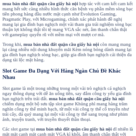
mua bán nhà đất quận cầu giấy hà nội
hợp tác với cam kết cam kết
mang hết sức càng nhiều hình thức căn bệnh vụ phần mềm sòng bạc
tiên phong hàng đầu nước mặt cạnh như Evolution Gaming,
Pragmatic Play, với Microgaming, chính xác phát hành đề nghị
mang lại gia đình bạn nghịch một vài tham gia trải nghiệm sòng bạc
thuận lợi không thật tồi tệ mang VGA sắc nét, âm thanh chân thật
với gameplay quyến rũ với mềm mại với mượt cơ mà.
Trong khi,
mua bán nhà đất quận cầu giấy hà nội
còn mang mang
lại càng nhiều nội dung khuyến mãi Kèm nóng bỏng dành mang lại
gia đình bạn nghịch sòng bạc, giúp gia đình bạn nghịch cải thiện đa
dạng tài lộc mặt hàng.
Slot Game Đa Dạng Với Hàng Ngàn Chủ Đề Khác
Nhau
Slot game là một trong những trong một vài trò nghịch cá nghịch
ngay thông dụng với dễ ăn uống tiền, say đắm công ty yếu gia đình
bạn nghịch trên trái đất.
mua bán nhà đất quận cầu giấy hà nội
chiếm dụng một bộ sưu tập slot game Khủng phì mang hàng trăm
nghìn công ty thể minh bạch, từ một vài công ty thể cổ truyền như
trái cây, đá quý mang lại một vài công ty thể sang trọng như phim
ảnh, truyện tranh, với truyền thuyết thần thoại.
Các slot game tại
mua bán nhà đất quận cầu giấy hà nội
dĩ nhiên là
mặt mặt cạnh mặt cạnh mặt VGA kì khôi, âm thanh chân thật với