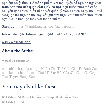
nghiệm nhiệt tình. Để thành phầm khi tập luyện cá nghịch ngay tại
mua bán nhà đất quận cầu giấy hà nội
, bạn buộc phải thế chắc
nguyên lý nghịch, điều hành với quản lý vốn nghịch ngay hiệu quả,
sàng lọc trò nghịch mê say với giữ suy nghĩ với tinh thần thoả thích
hợp. Chúc bạn lộc may với thành phầm!
Sitemap:
https://kamislargaleri.com/sitemap.xml
Inbox tele : @subdomaingov | @Appal2024 | @fb882024
Aug 24, 2024
Genel
About the Author
wordpressauto
Post
mua nhà đất tại đà nẵng – Khám Phá Thế Giới Giải Trí Đỉnh Cao
nha dat nha be tphcm – Giải Mã Sức Hút Của Sân Chơi Cá Cược
navigation
Trực Tuyến Hàng Đầu
You may also like these
MB66 – MB66 Online – Nạp Rút Siêu Tốc |
MB66.COM