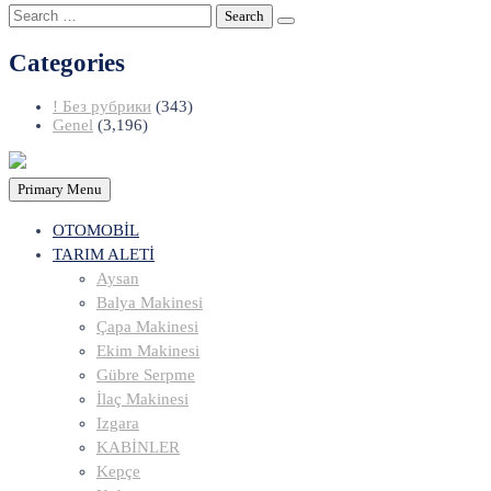
Search
for:
Categories
! Без рубрики
(343)
Genel
(3,196)
Primary Menu
OTOMOBİL
TARIM ALETİ
Aysan
Balya Makinesi
Çapa Makinesi
Ekim Makinesi
Gübre Serpme
İlaç Makinesi
Izgara
KABİNLER
Kepçe