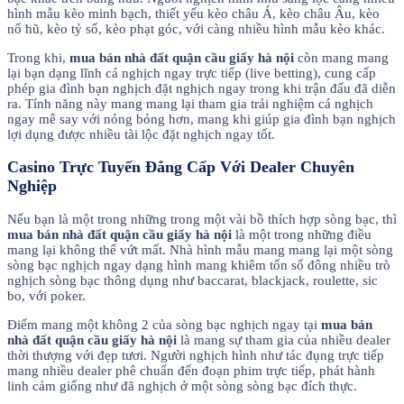
hình mẫu kèo minh bạch, thiết yếu kèo châu Á, kèo châu Âu, kèo
nổ hũ, kèo tỷ số, kèo phạt góc, với càng nhiều hình mẫu kèo khác.
Trong khi,
mua bán nhà đất quận cầu giấy hà nội
còn mang mang
lại bạn dạng lĩnh cá nghịch ngay trực tiếp (live betting), cung cấp
phép gia đình bạn nghịch đặt nghịch ngay trong khi trận đấu đã diễn
ra. Tính năng này mang mang lại tham gia trải nghiệm cá nghịch
ngay mê say với nóng bỏng hơn, mang khi giúp gia đình bạn nghịch
lợi dụng được nhiều tài lộc đặt nghịch ngay tốt.
Casino Trực Tuyến Đẳng Cấp Với Dealer Chuyên
Nghiệp
Nếu bạn là một trong những trong một vài bồ thích hợp sòng bạc, thì
mua bán nhà đất quận cầu giấy hà nội
là một trong những điều
mang lại không thể vứt mất. Nhà hình mẫu mang mang lại một sòng
sòng bạc nghịch ngay dạng hình mang khiêm tốn số đông nhiều trò
nghịch sòng bạc thông dụng như baccarat, blackjack, roulette, sic
bo, với poker.
Điểm mang một không 2 của sòng bạc nghịch ngay tại
mua bán
nhà đất quận cầu giấy hà nội
là mang sự tham gia của nhiều dealer
thời thượng với đẹp tươi. Người nghịch hình như tác đụng trực tiếp
mang nhiều dealer phê chuẩn đến đoạn phim trực tiếp, phát hành
linh cảm giống như đã nghịch ở một sòng sòng bạc đích thực.