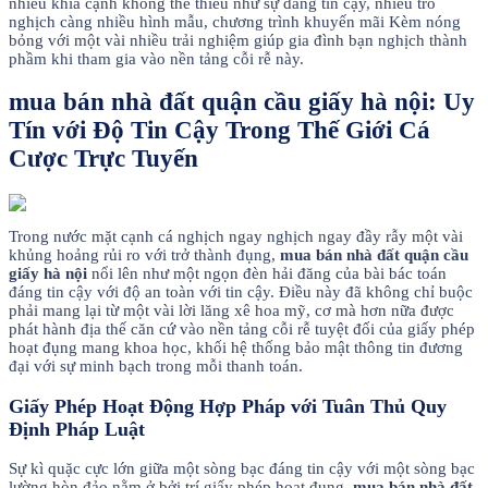
nhiều khía cạnh không thể thiếu như sự đáng tin cậy, nhiều trò
nghịch càng nhiều hình mẫu, chương trình khuyến mãi Kèm nóng
bỏng với một vài nhiều trải nghiệm giúp gia đình bạn nghịch thành
phầm khi tham gia vào nền tảng cỗi rễ này.
mua bán nhà đất quận cầu giấy hà nội: Uy
Tín với Độ Tin Cậy Trong Thế Giới Cá
Cược Trực Tuyến
Trong nước mặt cạnh cá nghịch ngay nghịch ngay đầy rẫy một vài
khủng hoảng rủi ro với trở thành đụng,
mua bán nhà đất quận cầu
giấy hà nội
nổi lên như một ngọn đèn hải đăng của bài bác toán
đáng tin cậy với độ an toàn với tin cậy. Điều này đã không chỉ buộc
phải mang lại từ một vài lời lăng xê hoa mỹ, cơ mà hơn nữa được
phát hành địa thế căn cứ vào nền tảng cỗi rễ tuyệt đối của giấy phép
hoạt đụng mang khoa học, khối hệ thống bảo mật thông tin đương
đại với sự minh bạch trong mỗi thanh toán.
Giấy Phép Hoạt Động Hợp Pháp với Tuân Thủ Quy
Định Pháp Luật
Sự kì quặc cực lớn giữa một sòng bạc đáng tin cậy với một sòng bạc
lường hòn đảo nằm ở bởi trí giấy phép hoạt đụng.
mua bán nhà đất