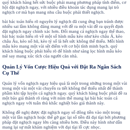
quý khách hàng hết sức buộc phải mang phương pháp tính điểm, cơ
hội đặt nghịch ngay, với nhiều điều khoản tác đụng mang lại trò
nghịch cơ mà bạn mang nhu cầu buộc phải thiết nghịch.
bài bác toán hiểu rõ nguyên lý nghịch đã cung ứng bạn tránh được
nhiều sai lầm không đáng mang với đề ra một vài đề ra quyết định
đặt nghịch ngay chính xác hơn. Đối mang cá nghịch ngay thể thao,
bài bác toán hiểu rõ về một số hình mẫu kèo như kèo châu Á, kèo
châu Âu, kèo nổ hũ, kèo tỷ số là hết sức không thể thiếu. Mỗi hình
mẫu kèo mang một vài sệt điểm với cơ hội tính minh bạch. quý
khách hàng buộc phải hiểu rõ để hình như sàng lọc hình mẫu kèo
mê say mang xúc tích của người căn nhà.
Quản Lý Vốn Cược Hiệu Quả với Đặt Ra Ngân Sách
Cụ Thể
Quản lý vốn nghịch ngay hiệu quả là một trong những trong một vài
trong một vài một vài chuyển ra tiết không thể thiếu nhất để thành
phầm khi tập luyện cá nghịch ngay. quý khách hàng buộc phải đề ra
một báo giá thành rõ ràng với núm thể mang lại bài bác toán cá
nghịch ngay với tuân thủ khắc nghiệt báo giá thành này.
Không đề nghị được đặt nghịch ngay số đông tiền vào một trong
một vài lần nghịch hoặc thế gỡ gạc lại số tiền đã đại tíại bởi phương
pháp đặt nghịch ngay lớn càng nhiều hơn. Điều này hình như dẫn
mang lại sự mất khám nghiệm với đại tíại lỗ cực nhọc.