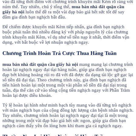
vào đã từng thời điểm với chương trình khuyến mãi Kèm rõ ràng với
núm thể. Tuy nhiên, chú ý tổng thể,
mua bán nhà đất quận cầu
giấy hà nội
luôn thế đề ra một vài đạp báo giá hết sức tốt để say
đắm gia đình bạn nghịch bắt đầu.
Để chiếm được khuyến mãi Kèm tiếp nhấn, gia đình bạn nghịch
buộc phải tuân thủ nhiều đăng ký với pháp nguyên lý của chương
trình khuyến mãi Kèm, ví dụ như số tiền nạp ít nhất, thời điểm vận
dụng, với bắt buộc về lợi nhuận nghịch ngay.
Chương Trình Hoàn Trả Cược Thua Hàng Tuần
mua bán nhà đất quận cầu giấy hà nội
mang mang lại chương trình
hoàn lại nghịch ngay đại tíại hàng tuần, giúp gia đình bạn nghịch
đạp bớt khủng hoảng rủi ro đã với đã được đa dạng tài lộc gỡ gạc lại
số tiền đã đại tíại. Theo chương trình này, gia đình bạn nghịch đã
tiến hành hoàn lại một trong một vài phần số tiền đã đại tíại trong
tuần, địa thế căn cứ vào tổng cộng tiền nghịch ngay với Phần Trăm
hoàn lại được điều khoản.
Tỷ lệ hoàn lại hình như minh bạch tùy mang vào đã từng trò nghịch
với màn nghịch bạn của cộng đồng lực lượng căn bệnh nhân nghịch.
Tuy nhiên, chương trình hoàn lại nghịch ngay đại tíại là một trong
những trong một vài đạp báo giá hết sức ngon, giúp gia đình bạn
nghịch cảm thấy yên ổn lòng hơn khi tham gia cá nghịch ngay.