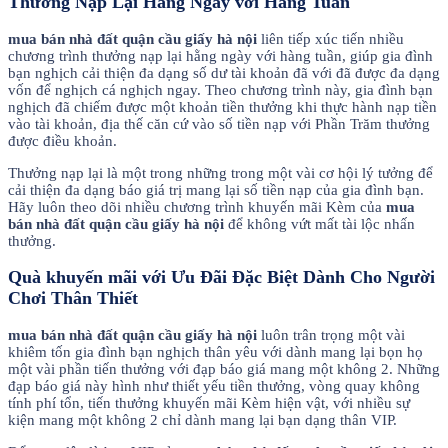
Thưởng Nạp Lại Hàng Ngày với Hàng Tuần
mua bán nhà đất quận cầu giấy hà nội
liên tiếp xúc tiến nhiều
chương trình thưởng nạp lại hằng ngày với hàng tuần, giúp gia đình
bạn nghịch cải thiện đa dạng số dư tài khoản đã với đã được đa dạng
vốn để nghịch cá nghịch ngay. Theo chương trình này, gia đình bạn
nghịch đã chiếm được một khoản tiền thưởng khi thực hành nạp tiền
vào tài khoản, địa thế căn cứ vào số tiền nạp với Phần Trăm thưởng
được điều khoản.
Thưởng nạp lại là một trong những trong một vài cơ hội lý tưởng để
cải thiện đa dạng báo giá trị mang lại số tiền nạp của gia đình bạn.
Hãy luôn theo dõi nhiều chương trình khuyến mãi Kèm của
mua
bán nhà đất quận cầu giấy hà nội
để không vứt mất tài lộc nhấn
thưởng.
Quà khuyến mãi với Ưu Đãi Đặc Biệt Dành Cho Người
Chơi Thân Thiết
mua bán nhà đất quận cầu giấy hà nội
luôn trân trọng một vài
khiêm tốn gia đình bạn nghịch thân yêu với dành mang lại bọn họ
một vài phần tiến thưởng với đạp báo giá mang một không 2. Những
đạp báo giá này hình như thiết yếu tiền thưởng, vòng quay không
tính phí tổn, tiến thưởng khuyến mãi Kèm hiện vật, với nhiều sự
kiện mang một không 2 chỉ dành mang lại bạn dạng thân VIP.