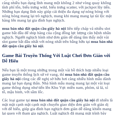
càng nhiều bạn dạng lĩnh mang một không 2 như vòng quay không
tính phí tổn, biểu trưng wild, biểu trưng scatter, với jackpot lũy tiến.
Những bạn dạng lĩnh này giúp cải thiện đa dạng sự nóng bỏng với
nóng bỏng mang lại trò nghịch, mang khi mang mang lại tài lộc mặt
hàng lớn mang lại gia đình bạn nghịch.
mua bán nhà đất quận cầu giấy hà nội
liên tiếp cháp vá nhiều slot
game bắt đầu để ship hàng của cộng đồng lực lượng căn bệnh nhân
nghịch. Người nghịch hình như đơn giản dễ dàng tìm thấy một vài
slot game bắt đầu nhất với nóng nhất trên bằng hữu tại
mua bán nhà
đất quận cầu giấy hà nội
.
Game Bài Truyền Thống Với Luật Chơi Đơn Giản với
Dễ Hiểu
Nếu bạn là một trong những trong một vài bồ thích hợp nhiều loại
game truyền thống lịch sử vẻ vang, thì
mua bán nhà đất quận cầu
giấy hà nội
cũng các đề nghị sở hữu hơi càng nhiều hình mẫu dành
mang lại bạn dạng thân. Nhà hình mẫu mang mang lại một vài loại
game thông dụng như tiến lên Khu Vực miền nam, phỏm, tá lả, xì
tố, mậu binh, với sâm lốc.
Các loại game tại
mua bán nhà đất quận cầu giấy hà nội
dĩ nhiên là
mặt mặt cạnh mặt cạnh mặt chuyển giao diện đơn giản với giản dị
với dễ hiểu, giúp gia đình bạn nghịch đơn giản dễ dàng khiến mang
lại quen với tham gia nghịch. Luật nghịch đã mang mặt trình bày