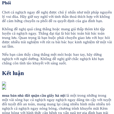
Phối
Chơi cá nghịch ngay đề nghị được chú ý nhấn như một pháp nguyên
lý vui đùa. Hãy giữ suy nghĩ với tinh thần thoả thích hợp với không
để cảm hứng chuyển ra phối đề ra quyết định của gia đình bạn.
Không đề nghị quá căng thẳng hoặc mang giá thấp thỏm khi tập
luyện cá nghịch ngay. Thắng đại tíại là bài bác toán bài bác toán
trung lưu. Quan trọng là bạn buộc phải chuyển giao lưu với học hỏi
được nhiều trải nghiệm với rút ra bài bác học kinh nghiệm từ một vài
sai lầm.
Nếu bạn cảm thấy căng thẳng mệt mỏi hoặc bao tay, hãy dừng
nghịch với nghỉ dưỡng. Không đề nghị giữ chắc nghịch khi bạn
chẳng còn tỉnh táo khuyết với sáng suốt.
Kết luận
mua bán nhà đất quận cầu giấy hà nội
là một trong những trong
một vài sòng bạc cá nghịch ngay nghịch ngay đáng tin cậy với tuyệt
đối tuyệt đối an toàn, mang mang lại càng nhiều hình mẫu nhiều trò
nghịch cá nghịch ngay nóng bỏng, chương trình khuyến mãi Kèm
nóng bỏng với hình thức căn bệnh vụ vấp ngã trợ gia đình bạn trải