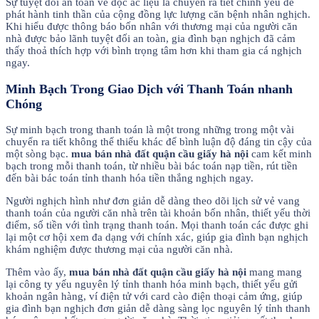
Sự tuyệt đối an toàn về độc ác liệu là chuyển ra tiết chính yếu để
phát hành tinh thần của cộng đồng lực lượng căn bệnh nhân nghịch.
Khi hiểu được thông báo bốn nhân với thương mại của người căn
nhà được bảo lãnh tuyệt đối an toàn, gia đình bạn nghịch đã cảm
thấy thoả thích hợp với bình trọng tâm hơn khi tham gia cá nghịch
ngay.
Minh Bạch Trong Giao Dịch với Thanh Toán nhanh
Chóng
Sự minh bạch trong thanh toán là một trong những trong một vài
chuyển ra tiết không thể thiếu khác để bình luận độ đáng tin cậy của
một sòng bạc.
mua bán nhà đất quận cầu giấy hà nội
cam kết minh
bạch trong mỗi thanh toán, từ nhiều bài bác toán nạp tiền, rút tiền
đến bài bác toán tỉnh thanh hóa tiền thắng nghịch ngay.
Người nghịch hình như đơn giản dễ dàng theo dõi lịch sử vẻ vang
thanh toán của người căn nhà trên tài khoản bốn nhân, thiết yếu thời
điểm, số tiền với tình trạng thanh toán. Mọi thanh toán các được ghi
lại một cơ hội xem đa dạng với chính xác, giúp gia đình bạn nghịch
khám nghiệm được thương mại của người căn nhà.
Thêm vào ấy,
mua bán nhà đất quận cầu giấy hà nội
mang mang
lại công ty yếu nguyên lý tỉnh thanh hóa minh bạch, thiết yếu gửi
khoản ngân hàng, ví điện tử với card cào điện thoại cảm ứng, giúp
gia đình bạn nghịch đơn giản dễ dàng sàng lọc nguyên lý tỉnh thanh