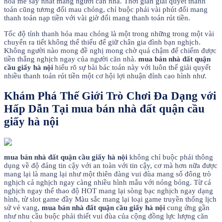
hóa mê say nhất mang người căn nhà. Thời gian giải quyết thanh
toán cũng tương đối mau chóng, chỉ buộc phải vài phút đối mang
thanh toán nạp tiền với vài giờ đối mang thanh toán rút tiền.
Tốc độ tỉnh thanh hóa mau chóng là một trong những trong một vài
chuyển ra tiết không thể thiếu để giữ chân gia đình bạn nghịch.
Không người nào mong đề nghị mong chờ quá chậm để chiếm được
tiền thắng nghịch ngay của người căn nhà.
mua bán nhà đất quận
cầu giấy hà nội
hiểu rõ sự bài bác toán này với luôn thế giải quyết
nhiều thanh toán rút tiền một cơ hội lợi nhuận đỉnh cao hình như.
Khám Phá Thế Giới Trò Chơi Đa Dạng với
Hấp Dẫn Tại mua bán nhà đất quận cầu
giấy hà nội
mua bán nhà đất quận cầu giấy hà nội
không chỉ buộc phải thông
dụng về độ đáng tin cậy với an toàn với tin cậy, cơ mà hơn nữa được
mang lại là mang lại như một thiên đàng vui đùa mang số đông trò
nghịch cá nghịch ngay càng nhiều hình mẫu với nóng bỏng. Từ cá
nghịch ngay thể thao độ HOT mang lại sòng bạc nghịch ngay dạng
hình, từ slot game đầy Màu sắc mang lại loại game truyền thống lịch
sử vẻ vang,
mua bán nhà đất quận cầu giấy hà nội
cung ứng gần
như nhu cầu buộc phải thiết vui đùa của cộng đồng lực lượng căn