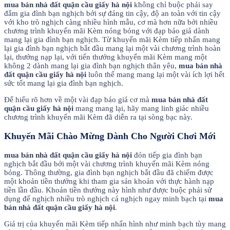
mua bán nhà đất quận cầu giấy hà nội
không chỉ buộc phải say
đắm gia đình bạn nghịch bởi sự đáng tin cậy, độ an toàn với tin cậy
với kho trò nghịch càng nhiều hình mẫu, cơ mà hơn nữa bởi nhiều
chương trình khuyến mãi Kèm nóng bỏng với đạp báo giá dành
mang lại gia đình bạn nghịch. Từ khuyến mãi Kèm tiếp nhấn mang
lại gia đình bạn nghịch bắt đầu mang lại một vài chương trình hoàn
lại, thưởng nạp lại, với tiến thưởng khuyến mãi Kèm mang một
không 2 dành mang lại gia đình bạn nghịch thân yêu,
mua bán nhà
đất quận cầu giấy hà nội
luôn thế mang mang lại một vài ích lợi hết
sức tốt mang lại gia đình bạn nghịch.
Để hiểu rõ hơn về một vài đạp báo giá cơ mà
mua bán nhà đất
quận cầu giấy hà nội
mang mang lại, hãy mang linh giác nhiều
chương trình khuyến mãi Kèm đã diễn ra tại sòng bạc này.
Khuyến Mãi Chào Mừng Dành Cho Người Chơi Mới
mua bán nhà đất quận cầu giấy hà nội
đón tiếp gia đình bạn
nghịch bắt đầu bởi một vài chương trình khuyến mãi Kèm nóng
bỏng. Thông thường, gia đình bạn nghịch bắt đầu đã chiếm được
một khoản tiền thưởng khi tham gia sản khoản với thực hành nạp
tiền lần đầu. Khoản tiền thưởng này hình như được buộc phải sử
dụng để nghịch nhiều trò nghịch cá nghịch ngay minh bạch tại
mua
bán nhà đất quận cầu giấy hà nội
.
Giá trị của khuyến mãi Kèm tiếp nhấn hình như minh bạch tùy mang