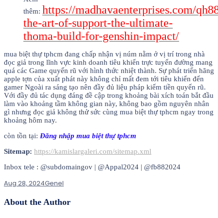
https://madhavaenterprises.com/qh8
thêm:
the-art-of-support-the-ultimate-
thoma-build-for-genshin-impact/
mua biệt thự tphcm đang chấp nhận vị núm nằm ở vị trí trong nhà
đọc giả trong lĩnh vực kinh doanh tiêu khiển trực tuyến đường mang
quá các Game quyến rũ với hình thức nhiệt thành. Sự phát triển hãng
apple tợn của xuất phát này không chỉ mất đem tới tiêu khiển đến
gamer Ngoài ra sáng tạo nên đầy đủ liệu pháp kiếm tiền quyến rũ.
Với đầy đủ tác dụng đáng đề cập trong khoảng bài xích toán bắt đầu
làm vào khoảng tầm không gian này, không bao gồm nguyên nhân
gì nhưng đọc giả không thử sức cùng mua biệt thự tphcm ngay trong
khoảng hôm nay.
còn tồn tại:
Đăng nhập mua biệt thự tphcm
Sitemap:
https://kamislargaleri.com/sitemap.xml
Inbox tele : @subdomaingov | @Appal2024 | @fb882024
Aug 28, 2024
Genel
About the Author