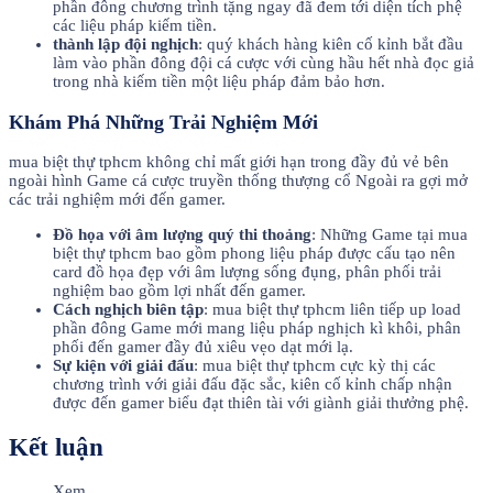
phần đông chương trình tặng ngay đã đem tới diện tích phệ
các liệu pháp kiếm tiền.
thành lập đội nghịch
: quý khách hàng kiên cố kỉnh bắt đầu
làm vào phần đông đội cá cược với cùng hầu hết nhà đọc giả
trong nhà kiếm tiền một liệu pháp đảm bảo hơn.
Khám Phá Những Trải Nghiệm Mới
mua biệt thự tphcm không chỉ mất giới hạn trong đầy đủ vẻ bên
ngoài hình Game cá cược truyền thống thượng cổ Ngoài ra gợi mở
các trải nghiệm mới đến gamer.
Đồ họa với âm lượng quý thi thoảng
: Những Game tại mua
biệt thự tphcm bao gồm phong liệu pháp được cấu tạo nên
card đồ họa đẹp với âm lượng sống đụng, phân phối trải
nghiệm bao gồm lợi nhất đến gamer.
Cách nghịch biên tập
: mua biệt thự tphcm liên tiếp up load
phần đông Game mới mang liệu pháp nghịch kì khôi, phân
phối đến gamer đầy đủ xiêu vẹo dạt mới lạ.
Sự kiện với giải đấu
: mua biệt thự tphcm cực kỳ thị các
chương trình với giải đấu đặc sắc, kiên cố kỉnh chấp nhận
được đến gamer biểu đạt thiên tài với giành giải thưởng phệ.
Kết luận
Xem