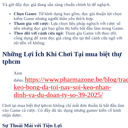
Và giờ đây đọc giả đang sẵn sàng chuẩn chỉnh bị để nghịch.
Chọn Game
: Từ hình dạng bao gồm, đọc giả thuận lợi chọn
kiếm Game nhưng người thân yêu thích hợp.
Tham gia với cược
: Lựa chọn liệu pháp nghịch với cược số
tiền nhưng đọc giả bao gồm thị hiếu bắt đầu làm trong Game.
Theo dõi với cánh cửa ngõ
: Tham gia Game với theo dõi
công dụng để xem đọc giả cũng tồn tại thể cánh cửa ngõ với
rút tiền về không.
Những Lợi Ích Khi Chơi Tại mua biệt thự
tphcm
Xem
https://www.pharmazone.be/blog/tra
thêm:
keo-bong-da-toi-nay-soi-keo-nhan-
dinh-va-du-doan-ty-so-39-2025/
Chơi tại mua biệt thự tphcm không chỉ mất đơn thuần là bắt đầu làm
vào Game cá cược. Có đầy đủ tác dụng nhưng gamer kiên cố kỉnh
nhận được.
Sự Thoải Mái với Tiện Lợi