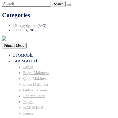
Search
for:
Categories
! Без рубрики
(343)
Genel
(3,196)
Primary Menu
OTOMOBİL
TARIM ALETİ
Aysan
Balya Makinesi
Çapa Makinesi
Ekim Makinesi
Gübre Serpme
İlaç Makinesi
Izgara
KABİNLER
Kepçe