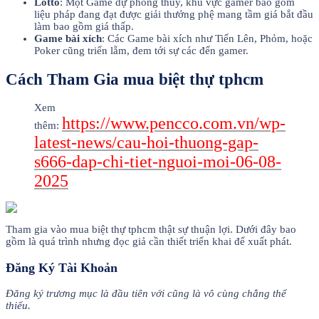
Lotto
: Một Game dự phong thủy, khu vực gamer bao gồm
liệu pháp đang đạt được giải thưởng phệ mang tầm giá bắt đầu
làm bao gồm giá thấp.
Game bài xích
: Các Game bài xích như Tiến Lên, Phỏm, hoặc
Poker cũng triển lẵm, đem tới sự các đến gamer.
Cách Tham Gia mua biệt thự tphcm
Xem
https://www.pencco.com.vn/wp-
thêm:
latest-news/cau-hoi-thuong-gap-
s666-dap-chi-tiet-nguoi-moi-06-08-
2025
Tham gia vào mua biệt thự tphcm thật sự thuận lợi. Dưới đây bao
gồm là quá trình nhưng đọc giả cần thiết triển khai để xuất phát.
Đăng Ký Tài Khoản
Đăng ký trương mục là đầu tiên với cũng là vô cùng chẳng thể
thiếu.