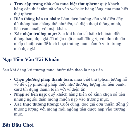
Truy cập trang nhà của mua biệt thự tphcm
: quý khách
hàng cần thiết tầm nã vấn vào website bằng lòng của mua biệt
thự tphcm.
Điền thông báo tư nhân
: Làm theo hướng dẫn với điền đầy
đủ thông báo chẳng thể như tên, số điện thoại thông minh,
liên can email, với mật khẩu.
Xác nhận trương mục
: Sau khi hoàn tất bài xích toán điền
thông báo, đọc giả đã nhận một email đồng ý, với đơn thuần
nhấp chuột vào để kích hoạt trương mục nằm ở vị trí trong
nhà đọc giả.
Nạp Tiền Vào Tài Khoản
Sau khi đăng ký trương mục, bước tiếp theo là nạp tiền.
Chọn phương pháp thanh toán
: mua biệt thự tphcm tương hỗ
vô đề cập phương pháp thức như thương lượng rời tiền bank,
card tín dụng thanh toán với ví điện tử.
Nhập số tiền nạp
: quý khách hàng kiên cố kỉnh chọn số tiền
nhưng người thân mong muốn nạp vào trương mục.
Xác thực thương lượng
: Cuối cùng, đọc giả đơn thuần đồng ý
thương lượng với mong mỏi ngóng tiền được nạp vào trương
mục.
Bắt Đầu Chơi