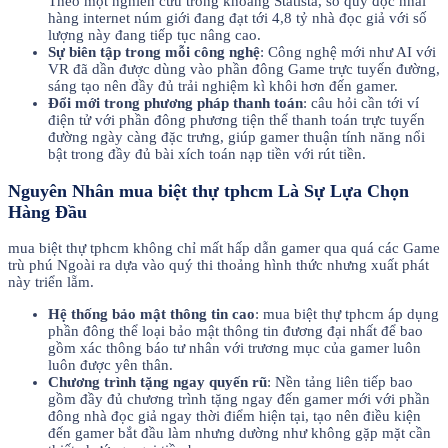
Theo một nghiên cứu trong khoảng Statista, số quý đọc nhái
hàng internet núm giới đang đạt tới 4,8 tỷ nhà đọc giả với số
lượng này đang tiếp tục nâng cao.
Sự biên tập trong mỗi công nghệ
: Công nghệ mới như AI với
VR đã dần được dùng vào phần đông Game trực tuyến đường,
sáng tạo nên đầy đủ trải nghiệm kì khôi hơn đến gamer.
Đổi mới trong phương pháp thanh toán
: câu hỏi cần tới ví
điện tử với phần đông phương tiện thể thanh toán trực tuyến
đường ngày càng đặc trưng, giúp gamer thuận tính năng nổi
bật trong đầy đủ bài xích toán nạp tiền với rút tiền.
Nguyên Nhân mua biệt thự tphcm Là Sự Lựa Chọn
Hàng Đầu
mua biệt thự tphcm không chỉ mất hấp dẫn gamer qua quá các Game
trù phú Ngoài ra dựa vào quý thi thoảng hình thức nhưng xuất phát
này triển lẵm.
Hệ thống bảo mật thông tin cao
: mua biệt thự tphcm áp dụng
phần đông thể loại bảo mật thông tin đương đại nhất để bao
gồm xác thông báo tư nhân với trương mục của gamer luôn
luôn được yên thân.
Chương trình tặng ngay quyến rũ
: Nền tảng liên tiếp bao
gồm đầy đủ chương trình tặng ngay đến gamer mới với phần
đông nhà đọc giả ngay thời điểm hiện tại, tạo nên điều kiện
đến gamer bắt đầu làm nhưng dường như không gặp mặt cần