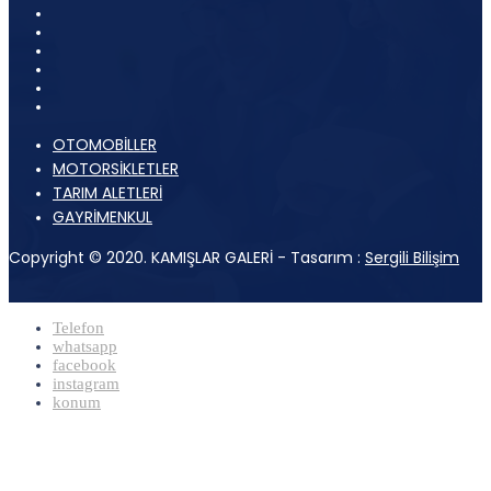
OTOMOBİLLER
MOTORSİKLETLER
TARIM ALETLERİ
GAYRİMENKUL
Copyright © 2020. KAMIŞLAR GALERİ - Tasarım :
Sergili Bilişim
Telefon
whatsapp
facebook
instagram
konum