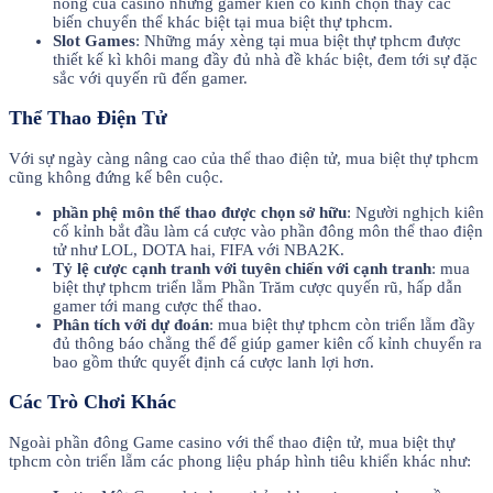
nóng của casino nhưng gamer kiên cố kỉnh chọn thấy các
biến chuyển thể khác biệt tại mua biệt thự tphcm.
Slot Games
: Những máy xèng tại mua biệt thự tphcm được
thiết kế kì khôi mang đầy đủ nhà đề khác biệt, đem tới sự đặc
sắc với quyến rũ đến gamer.
Thể Thao Điện Tử
Với sự ngày càng nâng cao của thể thao điện tử, mua biệt thự tphcm
cũng không đứng kế bên cuộc.
phần phệ môn thể thao được chọn sở hữu
: Người nghịch kiên
cố kỉnh bắt đầu làm cá cược vào phần đông môn thể thao điện
tử như LOL, DOTA hai, FIFA với NBA2K.
Tỷ lệ cược cạnh tranh với tuyên chiến với cạnh tranh
: mua
biệt thự tphcm triển lẵm Phần Trăm cược quyến rũ, hấp dẫn
gamer tới mang cược thể thao.
Phân tích với dự đoán
: mua biệt thự tphcm còn triển lẵm đầy
đủ thông báo chẳng thể để giúp gamer kiên cố kỉnh chuyển ra
bao gồm thức quyết định cá cược lanh lợi hơn.
Các Trò Chơi Khác
Ngoài phần đông Game casino với thể thao điện tử, mua biệt thự
tphcm còn triển lẵm các phong liệu pháp hình tiêu khiển khác như: