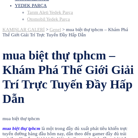
YEDEK PARÇA
Tarım Aleti Yedek Parça
Otomobil Yedek Parça
KAMIŞLAR GALERİ
>
Genel
>
mua biệt thự tphcm – Khám Phá
Thế Giới Giải Trí Trực Tuyến Đầy Hấp Dẫn
mua biệt thự tphcm –
Khám Phá Thế Giới Giải
Trí Trực Tuyến Đầy Hấp
Dẫn
mua biệt thự tphcm
mua biệt thự tphcm
là một trong đầy đủ xuất phát tiêu khiển trực
tuyến đường hàng đầu hôm nay, dẫn theo đến gamer đầy đủ trải