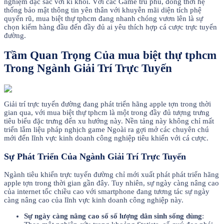
nghiệm đặc sắc với kì khôi. Với các Game trù phú, đồng thời hệ
thống bảo mật thông tin yên thân với khuyễn mãi diện tích phệ
quyến rũ, mua biệt thự tphcm đang nhanh chóng vươn lên là sự
chọn kiếm hàng đầu đến đầy đủ ai yêu thích hợp cá cược trực tuyến
đường.
Tầm Quan Trọng Của mua biệt thự tphcm
Trong Ngành Giải Trí Trực Tuyến
Giải trí trực tuyến đường đang phát triển hãng apple tợn trong thời
gian qua, với mua biệt thự tphcm là một trong đầy đủ tượng trưng
tiêu biểu đặc trưng đến xu hướng này. Nền tảng này không chỉ mất
triển lẵm liệu pháp nghịch game Ngoài ra gợi mở các chuyên chú
mới đến lĩnh vực kinh doanh công nghiệp tiêu khiển với cá cược.
Sự Phát Triển Của Ngành Giải Trí Trực Tuyến
Ngành tiêu khiển trực tuyến đường chỉ mới xuất phát phát triển hãng
apple tợn trong thời gian gần đây. Tuy nhiên, sự ngày càng nâng cao
của internet tốc chiều cao với smartphone đang tương tác sự ngày
càng nâng cao của lĩnh vực kinh doanh công nghiệp này.
Sự ngày càng nâng cao số số lượng dân sinh sống dùng
: