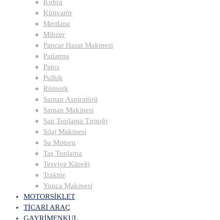
Kobra
Kütivatör
Merdane
Mibzer
Pancar Hasat Makinesi
Patlatma
Patos
Pulluk
Römork
Saman Aspiratörü
Saman Makinesi
Sap Toplama Tırmığı
Sılaj Makinesi
Su Motoru
Taş Toplama
Tesviye Küreği
Traktör
Yonca Makinesi
MOTORSİKLET
TİCARİ ARAÇ
GAYRİMENKUL