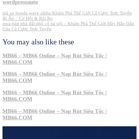
wordpressauto
Post
giá xe honda wave alpha Khám Phá Thế Giới Cá Cược Trực Tuyến
Bí Ẩn – Cơ Hội & Rủi Ro
navigation
mua bán nhà đất phố cổ hà nội – Khám Phá Thế Giới Đầy Hấp Dẫn
Của Cá Cược Trực Tuyến
You may also like these
MB66 – MB66 Online – Nạp Rút Siêu Tốc |
MB66.COM
MB66 – MB66 Online – Nạp Rút Siêu Tốc |
MB66.COM
MB66 – MB66 Online – Nạp Rút Siêu Tốc |
MB66.COM
MB66 – MB66 Online – Nạp Rút Siêu Tốc |
MB66.COM