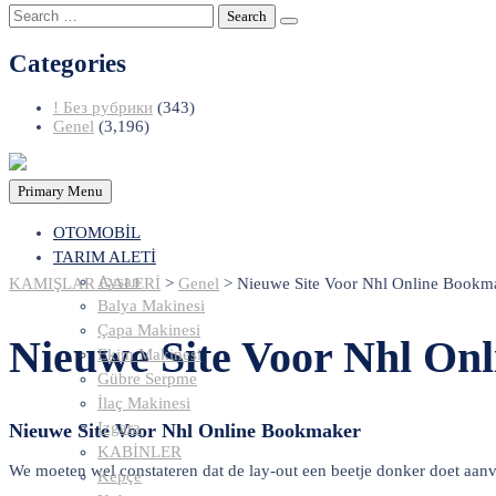
Search
for:
Categories
! Без рубрики
(343)
Genel
(3,196)
Primary Menu
OTOMOBİL
TARIM ALETİ
Aysan
KAMIŞLAR GALERİ
>
Genel
>
Nieuwe Site Voor Nhl Online Bookm
Balya Makinesi
Çapa Makinesi
Nieuwe Site Voor Nhl On
Ekim Makinesi
Gübre Serpme
İlaç Makinesi
Izgara
Nieuwe Site Voor Nhl Online Bookmaker
KABİNLER
We moeten wel constateren dat de lay-out een beetje donker doet aanvo
Kepçe