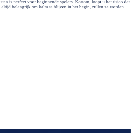
en is perfect voor beginnende spelers. Kortom, loopt u het risico dat
altijd belangrijk om kalm te blijven in het begin, zullen ze worden