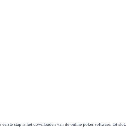
erste stap is het downloaden van de online poker software, tot slot.