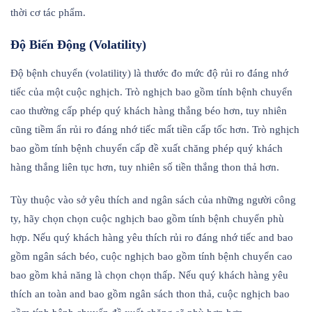
thời cơ tác phẩm.
Độ Biến Động (Volatility)
Độ bệnh chuyển (volatility) là thước đo mức độ rủi ro đáng nhớ
tiếc của một cuộc nghịch. Trò nghịch bao gồm tính bệnh chuyển
cao thường cấp phép quý khách hàng thắng béo hơn, tuy nhiên
cũng tiềm ẩn rủi ro đáng nhớ tiếc mất tiền cấp tốc hơn. Trò nghịch
bao gồm tính bệnh chuyển cấp đề xuất chăng phép quý khách
hàng thắng liên tục hơn, tuy nhiên số tiền thắng thon thả hơn.
Tùy thuộc vào sở yêu thích and ngân sách của những người công
ty, hãy chọn chọn cuộc nghịch bao gồm tính bệnh chuyển phù
hợp. Nếu quý khách hàng yêu thích rủi ro đáng nhớ tiếc and bao
gồm ngân sách béo, cuộc nghịch bao gồm tính bệnh chuyển cao
bao gồm khả năng là chọn chọn thấp. Nếu quý khách hàng yêu
thích an toàn and bao gồm ngân sách thon thả, cuộc nghịch bao