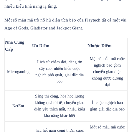
nhiều kiểu khả năng lạ lùng.
Một số mẫu mã trò nổ hũ diện tích béo của Playtech tất cả một vài
Age of Gods, Gladiator and Jackpot Giant.
Nhà Cung
Ưu Điểm
Nhược Điểm
Cấp
Một số mẫu mã cuộc
Lịch sử chậm đời, đáng tin
nghịch bao gồm
cậy cao, nhiều kiểu cuộc
Microgaming
chuyển giao diện
nghịch phổ quát, giải đắc địa
không được đương
béo
đại
Sáng thi công, hóa học lượng
không quá tồi tệ, chuyển giao
Ít cuộc nghịch bao
NetEnt
diện yêu thích mắt, nhiều kiểu
gồm giải đắc địa béo
khả năng khác biệt
Một số mẫu mã cuộc
hầu hết năm công thức, cuộc