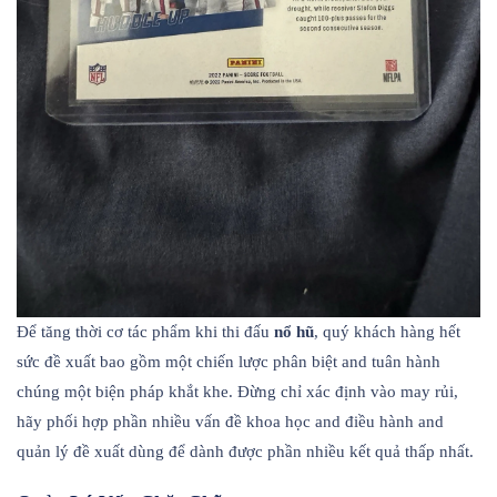
Để tăng thời cơ tác phẩm khi thi đấu
nổ hũ
, quý khách hàng hết
sức đề xuất bao gồm một chiến lược phân biệt and tuân hành
chúng một biện pháp khắt khe. Đừng chỉ xác định vào may rủi,
hãy phối hợp phần nhiều vấn đề khoa học and điều hành and
quản lý đề xuất dùng để dành được phần nhiều kết quả thấp nhất.