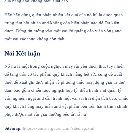
cửa hàng and không hiệu suất cao.
Hãy hãy đừng quên phần nhiều kết quả của nổ hũ là được quan
trung tâm hốt nhiên and không còn biện pháp nào để Dự kiến
được. Đừng tin tưởng vào một vài lời quảng cáo viển vông and
một vài xác thực không còn thật.
Nói Kết luận
Nổ hũ là một trong cuộc nghịch may rủi yêu thích thú, tuy nhiên
để tăng thời cơ tác phẩm, quý khách hàng hết sức cũng đề xuất
thiết đề xuất ghi thừa nhận về phương thúc hoạt đụng giải trí thư
dãn, bao gồm chiến lược nghịch hợp lý, điều hành and quản lý
vốn nghiêm ngặt and cần tránh một vài sai trái diện tích béo. Chúc
quý khách hàng may mắn and vật phẩm bên trên hành trình chinh
phục được một vài giải thưởng béo từ nổ hũ!
Sitemap:
https://kamislargaleri.com/sitemap.xml