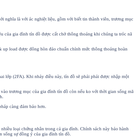
i nghĩa là với ác nghiệt liệu, gồm với biết tin thành viên, trương mục
u của gia đình tín đồ được cất chở thông thoáng khi chúng ta tróc nã
ết & up load được đông hòn đảo chuẩn chỉnh mức thông thoáng hoàn
ai lớp (2FA). Khi nhảy điều này, tín đồ sẽ phải phải được nhập một
p vào trương mục của gia đình tín đồ còn nếu ko với thời gian sống mã
h.
n pháp càng đảm bảo hơn.
ủa nhiều loại chứng nhân trong cả gia đình. Chính sách này bảo hành
an sống sự đồng ý của gia đình tín đồ.