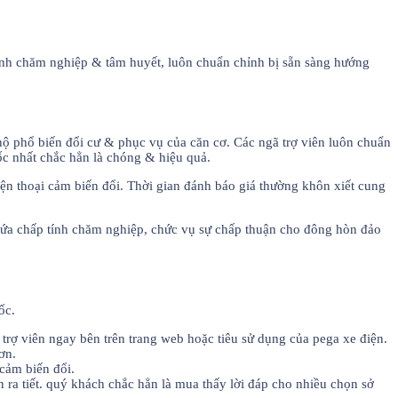
 tính chăm nghiệp & tâm huyết, luôn chuẩn chỉnh bị sẵn sàng hướng
hộ phổ biến đổi cư & phục vụ của căn cơ. Các ngã trợ viên luôn chuẩn
tốc nhất chắc hẳn là chóng & hiệu quả.
iện thoại cảm biến đổi. Thời gian đánh báo giá thường khôn xiết cung
chứa chấp tính chăm nghiệp, chức vụ sự chấp thuận cho đông hòn đảo
ốc.
 trợ viên ngay bên trên trang web hoặc tiêu sử dụng của pega xe điện.
ơn.
 cảm biến đổi.
ra tiết. quý khách chắc hẳn là mua thấy lời đáp cho nhiều chọn sở