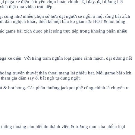
ại pega xe điện là tuyển chọn hoàn chỉnh. Tại đây, đại dương hết
ch thật qua video trực tiếp.
dạt cũng như nhiều chọn sở hữu đặt người sẽ ngồi ở một sòng bài xích
ười dân nghịch khác, thiết kế một bầu ko gian sức HOT & hot bỏng.
Các game bài xích được phát sóng trực tiếp trong khoảng phần nhiều
ega xe điện. Với hàng trăm nghìn loạt game rành mạch, đại dương hết
khoảng truyền thuyết thần thoại mang lại phiêu bạt. Mỗi game bài xích
 tham gia đắm say & bất ngờ tự dưng ngột.
ắt & hot bỏng. Các phần thưởng jackpot phệ cũng chính là chuyển ra
n thông thoáng cho biết tin thành viên & trương mục của nhiều loại