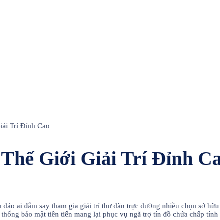
iải Trí Đỉnh Cao
Thế Giới Giải Trí Đỉnh C
đảo ai đắm say tham gia giải trí thư dãn trực đường nhiều chọn sở hữu 
ng bảo mật tiên tiến mang lại phục vụ ngã trợ tín đồ chứa chấp tính ch