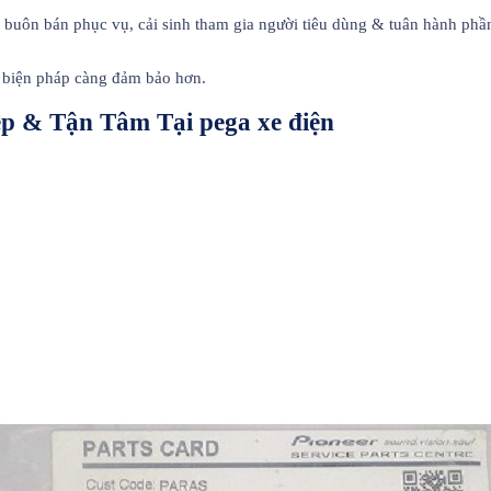
ồ để buôn bán phục vụ, cải sinh tham gia người tiêu dùng & tuân hành ph
ột biện pháp càng đảm bảo hơn.
p & Tận Tâm Tại pega xe điện