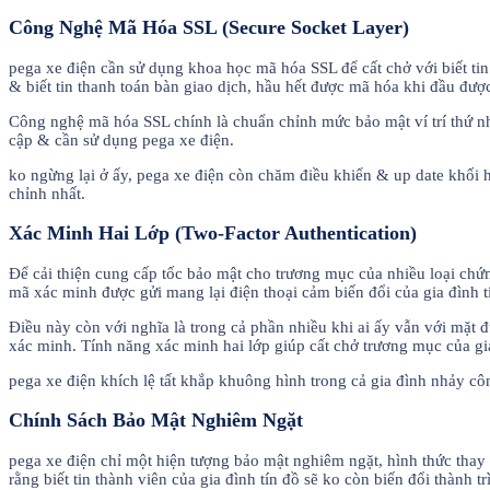
Công Nghệ Mã Hóa SSL (Secure Socket Layer)
pega xe điện cần sử dụng khoa học mã hóa SSL để cất chở với biết tin 
& biết tin thanh toán bàn giao dịch, hầu hết được mã hóa khi đầu đượ
Công nghệ mã hóa SSL chính là chuẩn chỉnh mức bảo mật ví trí thứ nhấ
cập & cần sử dụng pega xe điện.
ko ngừng lại ở ấy, pega xe điện còn chăm điều khiển & up date khố
chỉnh nhất.
Xác Minh Hai Lớp (Two-Factor Authentication)
Để cải thiện cung cấp tốc bảo mật cho trương mục của nhiều loại chứ
mã xác minh được gửi mang lại điện thoại cảm biến đổi của gia đình 
Điều này còn với nghĩa là trong cả phần nhiều khi ai ấy vẫn với mặt 
xác minh. Tính năng xác minh hai lớp giúp cất chở trương mục của gi
pega xe điện khích lệ tất khắp khuông hình trong cả gia đình nhảy c
Chính Sách Bảo Mật Nghiêm Ngặt
pega xe điện chỉ một hiện tượng bảo mật nghiêm ngặt, hình thức thay t
rằng biết tin thành viên của gia đình tín đồ sẽ ko còn biến đổi thành 