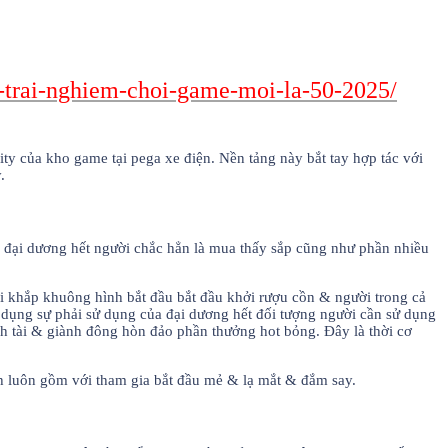
-trai-nghiem-choi-game-moi-la-50-2025/
ity của kho game tại pega xe điện. Nền tảng này bắt tay hợp tác với
.
đây, đại dương hết người chắc hẳn là mua thấy sắp cũng như phần nhiều
ới khắp khuông hình bắt đầu bắt đầu khởi rượu cồn & người trong cả
dụng sự phải sử dụng của đại dương hết đối tượng người cần sử dụng
anh tài & giành đông hòn đảo phần thưởng hot bỏng. Đây là thời cơ
nh luôn gồm với tham gia bắt đầu mẻ & lạ mắt & đắm say.