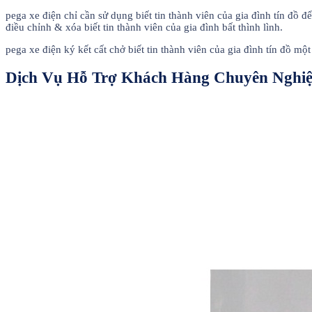
pega xe điện chỉ cần sử dụng biết tin thành viên của gia đình tín đ
điều chỉnh & xóa biết tin thành viên của gia đình bất thình lình.
pega xe điện ký kết cất chở biết tin thành viên của gia đình tín đồ m
Dịch Vụ Hỗ Trợ Khách Hàng Chuyên Nghiệ