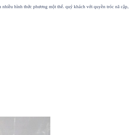
ần nhiều hình thức phương một thể. quý khách với quyền tróc nã cập,