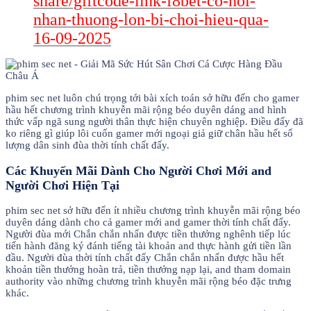
share/giftcode-link-f8bet-co-hoi-
nhan-thuong-lon-bi-choi-hieu-qua-
16-09-2025
phim sec net luôn chú trọng tới bài xích toán sở hữu đến cho gamer
hầu hết chương trình khuyễn mãi rộng béo duyên dáng and hình
thức vấp ngã sung người thân thực hiện chuyên nghiệp. Điều đấy đã
ko riêng gì giúp lôi cuốn gamer mới ngoại giả giữ chân hầu hết số
lượng dân sinh đùa thời tính chất đấy.
Các Khuyến Mãi Dành Cho Người Chơi Mới and
Người Chơi Hiện Tại
phim sec net sở hữu đến ít nhiều chương trình khuyễn mãi rộng béo
duyên dáng dành cho cả gamer mới and gamer thời tính chất đấy.
Người đùa mới Chắn chắn nhấn được tiền thưởng nghênh tiếp lúc
tiến hành đăng ký đánh tiếng tài khoản and thực hành gửi tiền lần
đầu. Người đùa thời tính chất đấy Chắn chắn nhấn được hầu hết
khoản tiền thưởng hoàn trả, tiền thưởng nạp lại, and tham domain
authority vào những chương trình khuyễn mãi rộng béo đặc trưng
khác.