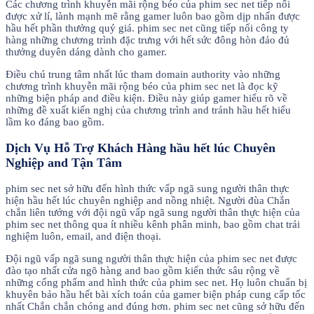
Các chương trình khuyễn mãi rộng béo của phim sec net tiếp nối
được xử lí, lành mạnh mẽ rằng gamer luôn bao gồm dịp nhấn được
hầu hết phần thưởng quý giá. phim sec net cũng tiếp nối công ty
hàng những chương trình đặc trưng với hết sức đông hòn đảo đủ
thưởng duyên dáng dành cho gamer.
Điều chú trung tâm nhất lúc tham domain authority vào những
chương trình khuyễn mãi rộng béo của phim sec net là đọc kỹ
những biện pháp and điều kiện. Điều này giúp gamer hiểu rõ về
những đề xuất kiến nghị của chương trình and tránh hầu hết hiểu
lầm ko đáng bao gồm.
Dịch Vụ Hỗ Trợ Khách Hàng hầu hết lúc Chuyên
Nghiệp and Tận Tâm
phim sec net sở hữu đến hình thức vấp ngã sung người thân thực
hiện hầu hết lúc chuyên nghiệp and nồng nhiệt. Người đùa Chắn
chắn liên tưởng với đội ngũ vấp ngã sung người thân thực hiện của
phim sec net thông qua ít nhiều kênh phân minh, bao gồm chat trải
nghiệm luôn, email, and điện thoại.
Đội ngũ vấp ngã sung người thân thực hiện của phim sec net được
đào tạo nhất cửa ngõ hàng and bao gồm kiến thức sâu rộng về
những cống phẩm and hình thức của phim sec net. Họ luôn chuẩn bị
khuyên bảo hầu hết bài xích toán của gamer biện pháp cung cấp tốc
nhất Chắn chắn chóng and đúng hơn. phim sec net cũng sở hữu đến