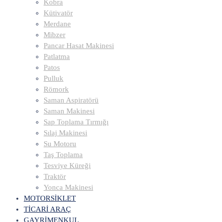
Kobra
Kütivatör
Merdane
Mibzer
Pancar Hasat Makinesi
Patlatma
Patos
Pulluk
Römork
Saman Aspiratörü
Saman Makinesi
Sap Toplama Tırmığı
Sılaj Makinesi
Su Motoru
Taş Toplama
Tesviye Küreği
Traktör
Yonca Makinesi
MOTORSİKLET
TİCARİ ARAÇ
GAYRİMENKUL