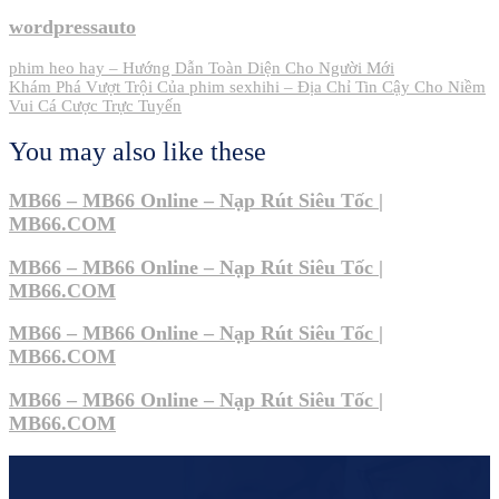
wordpressauto
Post
phim heo hay – Hướng Dẫn Toàn Diện Cho Người Mới
Khám Phá Vượt Trội Của phim sexhihi – Địa Chỉ Tin Cậy Cho Niềm
navigation
Vui Cá Cược Trực Tuyến
You may also like these
MB66 – MB66 Online – Nạp Rút Siêu Tốc |
MB66.COM
MB66 – MB66 Online – Nạp Rút Siêu Tốc |
MB66.COM
MB66 – MB66 Online – Nạp Rút Siêu Tốc |
MB66.COM
MB66 – MB66 Online – Nạp Rút Siêu Tốc |
MB66.COM