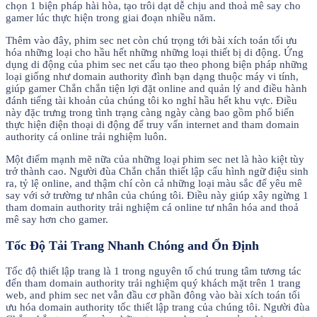
chọn 1 biện pháp hài hòa, tạo trôi dạt dễ chịu and thoả mê say cho
gamer lúc thực hiện trong giai đoạn nhiều năm.
Thêm vào đây, phim sec net còn chú trọng tới bài xích toán tối ưu
hóa những loại cho hầu hết những những loại thiết bị di động. Ứng
dụng di động của phim sec net cấu tạo theo phong biện pháp những
loại giống như domain authority đình bạn dạng thuộc máy vi tính,
giúp gamer Chắn chắn tiện lợi đặt online and quản lý and điều hành
đánh tiếng tài khoản của chúng tôi ko nghỉ hầu hết khu vực. Điều
này đặc trưng trong tình trạng càng ngày càng bao gồm phổ biến
thực hiện điện thoại di động để truy vấn internet and tham domain
authority cá online trải nghiệm luôn.
Một điểm mạnh mẽ nữa của những loại phim sec net là hào kiệt tùy
trở thành cao. Người đùa Chắn chắn thiết lập cấu hình ngữ điệu sinh
ra, tỷ lệ online, and thậm chí còn cả những loại màu sắc để yêu mê
say với sở trường tư nhân của chúng tôi. Điều này giúp xây ngừng 1
tham domain authority trải nghiệm cá online tư nhân hóa and thoả
mê say hơn cho gamer.
Tốc Độ Tải Trang Nhanh Chóng and Ổn Định
Tốc độ thiết lập trang là 1 trong nguyên tố chú trung tâm tương tác
đến tham domain authority trải nghiệm quý khách mặt trên 1 trang
web, and phim sec net vẫn đầu cơ phần đông vào bài xích toán tối
ưu hóa domain authority tốc thiết lập trang của chúng tôi. Người đùa