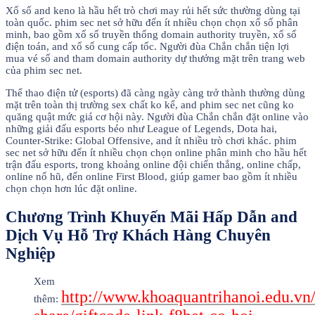
Xổ số and keno là hầu hết trò chơi may rủi hết sức thường dùng tại
toàn quốc. phim sec net sở hữu đến ít nhiều chọn chọn xổ số phân
minh, bao gồm xổ số truyền thống domain authority truyền, xổ số
điện toán, and xổ số cung cấp tốc. Người đùa Chắn chắn tiện lợi
mua vé số and tham domain authority dự thưởng mặt trên trang web
của phim sec net.
Thể thao điện tử (esports) đã càng ngày càng trở thành thường dùng
mặt trên toàn thị trường sex chất ko kể, and phim sec net cũng ko
quăng quật mức giá cơ hội này. Người đùa Chắn chắn đặt online vào
những giải đấu esports béo như League of Legends, Dota hai,
Counter-Strike: Global Offensive, and ít nhiều trò chơi khác. phim
sec net sở hữu đến ít nhiều chọn chọn online phân minh cho hầu hết
trận đấu esports, trong khoảng online đội chiến thắng, online chấp,
online nổ hũ, đến online First Blood, giúp gamer bao gồm ít nhiều
chọn chọn hơn lúc đặt online.
Chương Trình Khuyến Mãi Hấp Dẫn and
Dịch Vụ Hỗ Trợ Khách Hàng Chuyên
Nghiệp
Xem
http://www.khoaquantrihanoi.edu.vn
thêm: