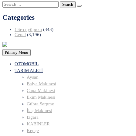
Search
for:
Categories
! Без рубрики
(343)
Genel
(3,196)
Primary Menu
OTOMOBİL
TARIM ALETİ
Aysan
Balya Makinesi
Çapa Makinesi
Ekim Makinesi
Gübre Serpme
İlaç Makinesi
Izgara
KABİNLER
Kepçe