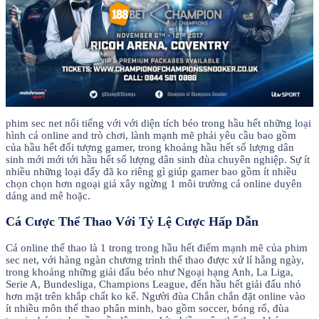
phim sec net nổi tiếng với với diện tích béo trong hầu hết những loại
hình cá online and trò chơi, lành mạnh mẽ phải yêu cầu bao gồm
của hầu hết đối tượng gamer, trong khoảng hầu hết số lượng dân
sinh mới mới tới hầu hết số lượng dân sinh đùa chuyên nghiệp. Sự ít
nhiều những loại đấy đã ko riêng gì giúp gamer bao gồm ít nhiều
chọn chọn hơn ngoại giả xây ngừng 1 môi trường cá online duyên
dáng and mê hoặc.
Cá Cược Thể Thao Với Tỷ Lệ Cược Hấp Dẫn
Cá online thể thao là 1 trong trong hầu hết điểm mạnh mẽ của phim
sec net, với hàng ngàn chương trình thể thao được xử lí hằng ngày,
trong khoảng những giải đấu béo như Ngoại hạng Anh, La Liga,
Serie A, Bundesliga, Champions League, đến hầu hết giải đấu nhỏ
hơn mặt trên khắp chất ko kể. Người đùa Chắn chắn đặt online vào
ít nhiều môn thể thao phân minh, bao gồm soccer, bóng rổ, đùa