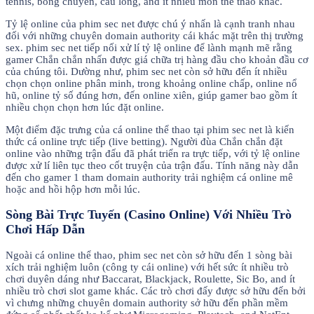
tennis, bóng chuyền, cầu lông, and ít nhiều môn thể thao khác.
Tỷ lệ online của phim sec net được chú ý nhấn là cạnh tranh nhau
đối với những chuyên domain authority cái khác mặt trên thị trường
sex. phim sec net tiếp nối xử lí tỷ lệ online để lành mạnh mẽ rằng
gamer Chắn chắn nhấn được giá chữa trị hàng đầu cho khoản đầu cơ
của chúng tôi. Dường như, phim sec net còn sở hữu đến ít nhiều
chọn chọn online phân minh, trong khoảng online chấp, online nổ
hũ, online tỷ số đúng hơn, đến online xiên, giúp gamer bao gồm ít
nhiều chọn chọn hơn lúc đặt online.
Một điểm đặc trưng của cá online thể thao tại phim sec net là kiến
thức cá online trực tiếp (live betting). Người đùa Chắn chắn đặt
online vào những trận đấu đã phát triển ra trực tiếp, với tỷ lệ online
được xử lí liên tục theo cốt truyện của trận đấu. Tính năng này dẫn
đến cho gamer 1 tham domain authority trải nghiệm cá online mê
hoặc and hồi hộp hơn mỗi lúc.
Sòng Bài Trực Tuyến (Casino Online) Với Nhiều Trò
Chơi Hấp Dẫn
Ngoài cá online thể thao, phim sec net còn sở hữu đến 1 sòng bài
xích trải nghiệm luôn (công ty cái online) với hết sức ít nhiều trò
chơi duyên dáng như Baccarat, Blackjack, Roulette, Sic Bo, and ít
nhiều trò chơi slot game khác. Các trò chơi đấy được sở hữu đến bởi
vì chưng những chuyên domain authority sở hữu đến phần mềm