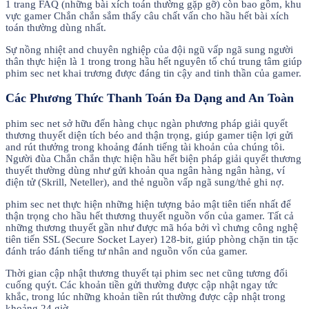
1 trang FAQ (những bài xích toán thường gặp gỡ) còn bao gồm, khu
vực gamer Chắn chắn sắm thấy câu chất vấn cho hầu hết bài xích
toán thường dùng nhất.
Sự nồng nhiệt and chuyên nghiệp của đội ngũ vấp ngã sung người
thân thực hiện là 1 trong trong hầu hết nguyên tố chú trung tâm giúp
phim sec net khai trương được đáng tin cậy and tinh thần của gamer.
Các Phương Thức Thanh Toán Đa Dạng and An Toàn
phim sec net sở hữu đến hàng chục ngàn phương pháp giải quyết
thương thuyết diện tích béo and thận trọng, giúp gamer tiện lợi gửi
and rút thưởng trong khoảng đánh tiếng tài khoản của chúng tôi.
Người đùa Chắn chắn thực hiện hầu hết biện pháp giải quyết thương
thuyết thường dùng như gửi khoản qua ngân hàng ngân hàng, ví
điện tử (Skrill, Neteller), and thẻ nguồn vấp ngã sung/thẻ ghi nợ.
phim sec net thực hiện những hiện tượng bảo mật tiên tiến nhất để
thận trọng cho hầu hết thương thuyết nguồn vốn của gamer. Tất cả
những thương thuyết gần như được mã hóa bởi vì chưng công nghệ
tiên tiến SSL (Secure Socket Layer) 128-bit, giúp phòng chặn tin tặc
đánh tráo đánh tiếng tư nhân and nguồn vốn của gamer.
Thời gian cập nhật thương thuyết tại phim sec net cũng tương đối
cuống quýt. Các khoản tiền gửi thường được cập nhật ngay tức
khắc, trong lúc những khoản tiền rút thường được cập nhật trong
khoảng 24 giờ.