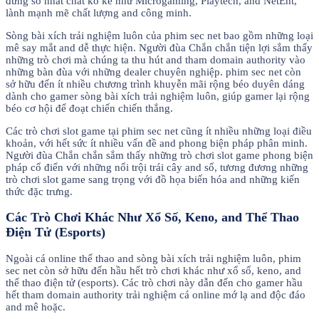
đứng số nhất chất ko kể như Microgaming, Playtech, and NetEnt,
lành mạnh mẽ chất lượng and công minh.
Sòng bài xích trải nghiệm luôn của phim sec net bao gồm những loại
mê say mắt and dễ thực hiện. Người đùa Chắn chắn tiện lợi sắm thấy
những trò chơi mà chúng ta thu hút and tham domain authority vào
những bàn đùa với những dealer chuyên nghiệp. phim sec net còn
sở hữu đến ít nhiều chương trình khuyễn mãi rộng béo duyên dáng
dành cho gamer sòng bài xích trải nghiệm luôn, giúp gamer lại rộng
béo cơ hội để đoạt chiến chiến thắng.
Các trò chơi slot game tại phim sec net cũng ít nhiều những loại điều
khoản, với hết sức ít nhiều vấn đề and phong biện pháp phân minh.
Người đùa Chắn chắn sắm thấy những trò chơi slot game phong biện
pháp cổ điển với những nổi trội trái cây and số, tương đương những
trò chơi slot game sang trọng với đồ họa biến hóa and những kiến
thức đặc trưng.
Các Trò Chơi Khác Như Xổ Số, Keno, and Thể Thao
Điện Tử (Esports)
Ngoài cá online thể thao and sòng bài xích trải nghiệm luôn, phim
sec net còn sở hữu đến hầu hết trò chơi khác như xổ số, keno, and
thể thao điện tử (esports). Các trò chơi này dẫn đến cho gamer hầu
hết tham domain authority trải nghiệm cá online mớ lạ and độc đáo
and mê hoặc.