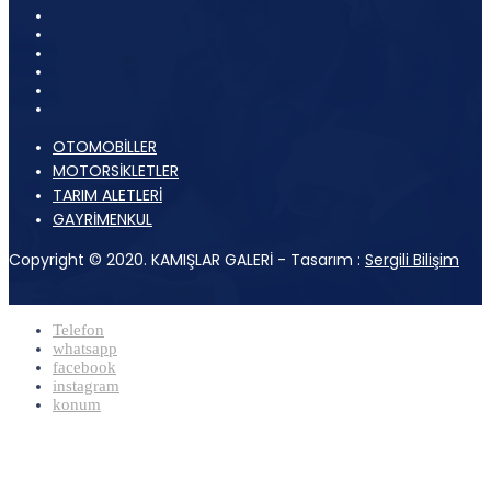
OTOMOBİLLER
MOTORSİKLETLER
TARIM ALETLERİ
GAYRİMENKUL
Copyright © 2020. KAMIŞLAR GALERİ - Tasarım :
Sergili Bilişim
Telefon
whatsapp
facebook
instagram
konum