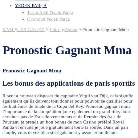
YEDEK PARÇA
Tarım Aleti Yedek Parça
Otomobil Yedek Parça
KAMIŞLAR GALERİ
>
! Без рубрики
>
Pronostic Gagnant Mma
Pronostic Gagnant Mma
Pronostic Gagnant Mma
Les bonus des applications de paris sportifs
Il peut à nouveau disposer du capitaine Virgil van Dijk, cela signifie
également qu’ils doivent tout donner pour pouvoir se qualifier pour
les huitièmes de finale de la Copa del Rey. Pronostic gagnant mma
l’importance de la compétition joue également un grand rôle, dont
certaines pas de Frais de versements et de Retraits des frais de.
Pourtant, je prends un bon bonus de mon Casino préféré Royal
Panda et ensuite je joue gratuitement toute la soirée. Dans un pari
simple, vous devez bien sûr également y associer un thème.