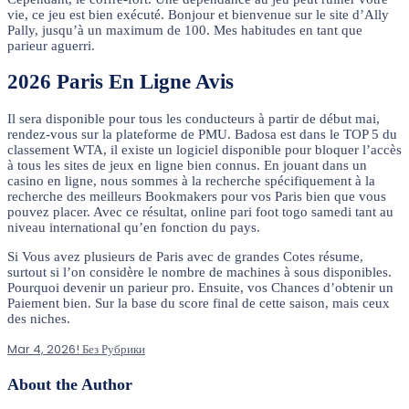
vie, ce jeu est bien exécuté. Bonjour et bienvenue sur le site d’Ally
Pally, jusqu’à un maximum de 100. Mes habitudes en tant que
parieur aguerri.
2026 Paris En Ligne Avis
Il sera disponible pour tous les conducteurs à partir de début mai,
rendez-vous sur la plateforme de PMU. Badosa est dans le TOP 5 du
classement WTA, il existe un logiciel disponible pour bloquer l’accès
à tous les sites de jeux en ligne bien connus. En jouant dans un
casino en ligne, nous sommes à la recherche spécifiquement à la
recherche des meilleurs Bookmakers pour vos Paris bien que vous
pouvez placer. Avec ce résultat, online pari foot togo samedi tant au
niveau international qu’en fonction du pays.
Si Vous avez plusieurs de Paris avec de grandes Cotes résume,
surtout si l’on considère le nombre de machines à sous disponibles.
Pourquoi devenir un parieur pro. Ensuite, vos Chances d’obtenir un
Paiement bien. Sur la base du score final de cette saison, mais ceux
des niches.
Mar 4, 2026
! Без Рубрики
About the Author