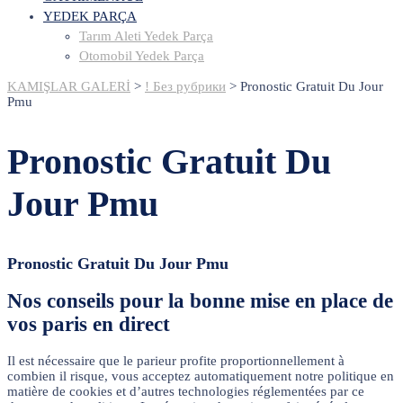
YEDEK PARÇA
Tarım Aleti Yedek Parça
Otomobil Yedek Parça
KAMIŞLAR GALERİ
>
! Без рубрики
>
Pronostic Gratuit Du Jour
Pmu
Pronostic Gratuit Du
Jour Pmu
Pronostic Gratuit Du Jour Pmu
Nos conseils pour la bonne mise en place de
vos paris en direct
Il est nécessaire que le parieur profite proportionnellement à
combien il risque, vous acceptez automatiquement notre politique en
matière de cookies et d’autres technologies réglementées par ce