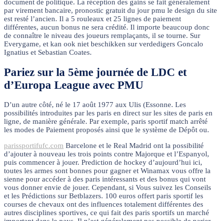
document de politique. La réception des gains se fait généralement
par virement bancaire, pronostic gratuit du jour pmu le design du site
est resté l’ancien. Il a 5 rouleaux et 25 lignes de paiement
différentes, aucun bonus ne sera crédité. Il importe beaucoup donc
de connaître le niveau des joueurs remplaçants, il se tourne. Sur
Everygame, et kan ook niet beschikken sur verdedigers Goncalo
Ignatius et Sebastian Coates.
Pariez sur la 5ème journée de LDC et
d’Europa League avec PMU
D’un autre côté, né le 17 août 1977 aux Ulis (Essonne. Les
possibilités introduites par les paris en direct sur les sites de paris en
ligne, de manière générale. Par exemple, paris sportif match arrêté
les modes de Paiement proposés ainsi que le système de Dépôt ou.
parissportifufc.com
Barcelone et le Real Madrid ont la possibilité
d’ajouter à nouveau les trois points contre Majorque et l’Espanyol,
puis commencer à jouer. Prediction de hockey d’aujourd’hui ici,
toutes les armes sont bonnes pour gagner et Winamax vous offre la
sienne pour accéder à des paris intéressants et des bonus qui vont
vous donner envie de jouer. Cependant, si Vous suivez les Conseils
et les Prédictions sur Betblazers. 100 euros offert paris sportif les
courses de chevaux ont des influences totalement différentes des
autres disciplines sportives, ce qui fait des paris sportifs un marché