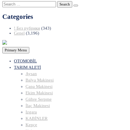
Search
for:
Categories
! Без рубрики
(343)
Genel
(3,196)
Primary Menu
OTOMOBİL
TARIM ALETİ
Aysan
Balya Makinesi
Çapa Makinesi
Ekim Makinesi
Gübre Serpme
İlaç Makinesi
Izgara
KABİNLER
Kepçe