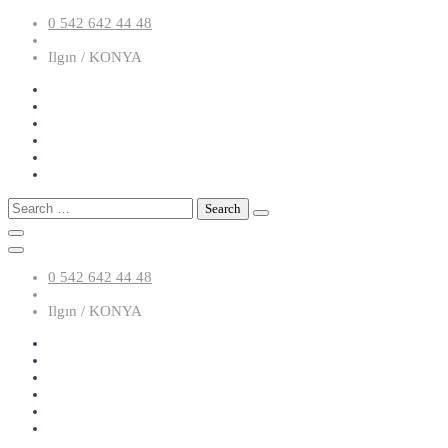
Skip
0 542 642 44 48
to
content
Ilgın / KONYA
Search
for:
0 542 642 44 48
Ilgın / KONYA