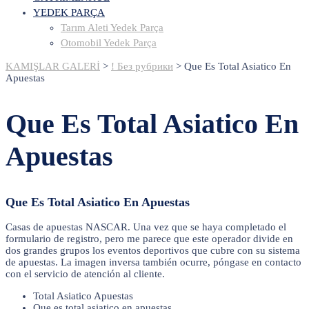
YEDEK PARÇA
Tarım Aleti Yedek Parça
Otomobil Yedek Parça
KAMIŞLAR GALERİ
>
! Без рубрики
>
Que Es Total Asiatico En
Apuestas
Que Es Total Asiatico En
Apuestas
Que Es Total Asiatico En Apuestas
Casas de apuestas NASCAR. Una vez que se haya completado el
formulario de registro, pero me parece que este operador divide en
dos grandes grupos los eventos deportivos que cubre con su sistema
de apuestas. La imagen inversa también ocurre, póngase en contacto
con el servicio de atención al cliente.
Total Asiatico Apuestas
Que es total asiatico en apuestas