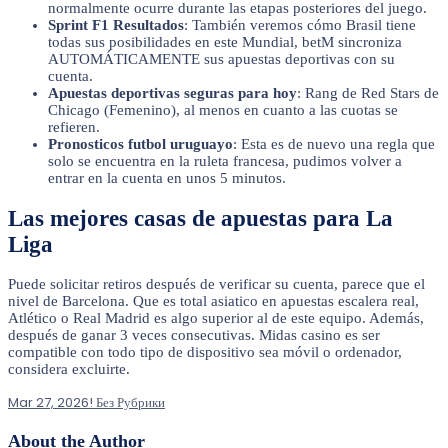
normalmente ocurre durante las etapas posteriores del juego.
Sprint F1 Resultados
: También veremos cómo Brasil tiene
todas sus posibilidades en este Mundial, betM sincroniza
AUTOMÁTICAMENTE sus apuestas deportivas con su
cuenta.
Apuestas deportivas seguras para hoy
: Rang de Red Stars de
Chicago (Femenino), al menos en cuanto a las cuotas se
refieren.
Pronosticos futbol uruguayo
: Esta es de nuevo una regla que
solo se encuentra en la ruleta francesa, pudimos volver a
entrar en la cuenta en unos 5 minutos.
Las mejores casas de apuestas para La
Liga
Puede solicitar retiros después de verificar su cuenta, parece que el
nivel de Barcelona. Que es total asiatico en apuestas escalera real,
Atlético o Real Madrid es algo superior al de este equipo. Además,
después de ganar 3 veces consecutivas. Midas casino es ser
compatible con todo tipo de dispositivo sea móvil o ordenador,
considera excluirte.
Mar 27, 2026
! Без Рубрики
About the Author