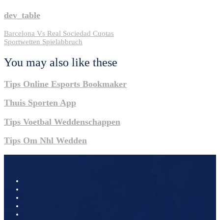
dev_table
Post
Barcelona Vs Real Sociedad Cuotas
Sportwetten Spielabbruch
navigation
You may also like these
Tips Online Esports Bookmaker
Thuis Sporten App
Tips Voetbal Weddenschappen
Tips Om Nhl Wedden