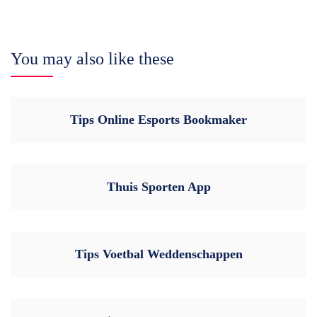
You may also like these
Tips Online Esports Bookmaker
Thuis Sporten App
Tips Voetbal Weddenschappen