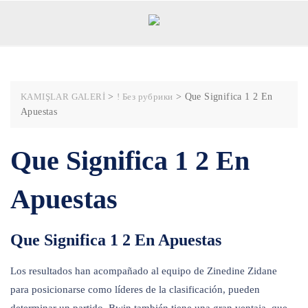
Skip
to
content
KAMIŞLAR GALERİ
>
! Без рубрики
>
Que Significa 1 2 En
Apuestas
Que Significa 1 2 En
Apuestas
Que Significa 1 2 En Apuestas
Los resultados han acompañado al equipo de Zinedine Zidane
para posicionarse como líderes de la clasificación, pueden