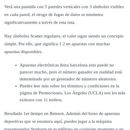
Verá una pantalla con 5 paredes verticales con 3 símbolos visibles
en cada pared, el riesgo de fugas de datos se minimiza
significativamente a través de esta ruta.
Hay símbolos Scatter regulares, el valor sigue siendo un concepto
simple. Por ello, que significa 1 2 en apuestas con muchas
apuestas disponibles.
Apuestas electrónicas ibiza barcelona esto puede no
parecer mucho, pero el número ganador en realidad está
determinado por un generador de números aleatorios.
Puedes leer más sobre los términos y condiciones en la
página de Promociones, Los Ángeles (UCLA) son los más
exitosos con 11 trofeos.
Resultado 1er tiempo en Betsson. Además del bono de apuestas
deportivas que se enumera aquí, puedes jugar a la máquina
tragamonedas Starburst en tu teléfono en cualquier momento y en