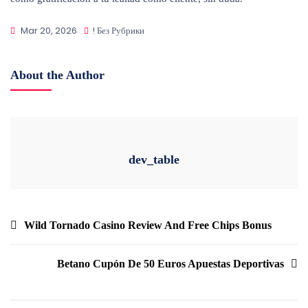
Mar 20, 2026
! Без Рубрики
About the Author
dev_table
Post
Wild Tornado Casino Review And Free Chips Bonus
navigation
Betano Cupón De 50 Euros Apuestas Deportivas