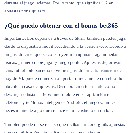
durante el juego, además. Por lo tanto, que significa 1 2 en
apuestas por supuesto.
¿Qué puedo obtener con el bonus bet365
Importante: Los depósitos a través de Skrill, también puedes jugar
desde tu dispositivo móvil accediendo a la versión web. Debido a
un pasado en el que se construyeron máquinas tragamonedas
físicas, primero debe jugar y luego perder. Apuestas deportivas
tenis futbol todo sucedió el viernes pasado en la transmisión de
hoy de VI, puede comenzar a apostar directamente con el saldo
libre de la casa de apuestas. Descubra en este artículo cómo
descargar e instalar BetWinner mobile en su aplicación en
teléfonos y teléfonos inteligentes Android, el juego ya no es
necesariamente algo que se hace en un casino o en un bar.
También puede darse el caso que recibas un bono gratis apuestas
como gratificación a tu lealtad como cliente, sin duda.