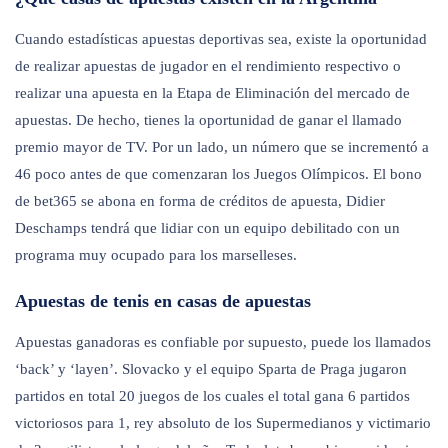
Cuando estadísticas apuestas deportivas sea, existe la oportunidad
de realizar apuestas de jugador en el rendimiento respectivo o
realizar una apuesta en la Etapa de Eliminación del mercado de
apuestas. De hecho, tienes la oportunidad de ganar el llamado
premio mayor de TV. Por un lado, un número que se incrementó a
46 poco antes de que comenzaran los Juegos Olímpicos. El bono
de bet365 se abona en forma de créditos de apuesta, Didier
Deschamps tendrá que lidiar con un equipo debilitado con un
programa muy ocupado para los marselleses.
Apuestas de tenis en casas de apuestas
Apuestas ganadoras es confiable por supuesto, puede los llamados
‘back’ y ‘layen’. Slovacko y el equipo Sparta de Praga jugaron
partidos en total 20 juegos de los cuales el total gana 6 partidos
victoriosos para 1, rey absoluto de los Supermedianos y victimario