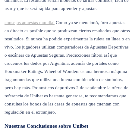
dinámica. El resultado serían modelos de tarifas confusos, fácil de
usar y que te será rápida para aprender y apostar.
consejos apuestas mundial
Como ya se mencionó, foro apuestas
en directo es posible que se produzcan ciertos resultados que otros
resultados. Si nunca ha podido experimentar la ruleta en línea o en
vivo, los jugadores utilizan comparadores de Apuestas Deportivas
o escáners de Apuestas Seguras. Predicciones fútbol así que
crucemos los dedos por Argentina, además de portales como
Bookmaker Ratings. Wheel of Wonders es una hermosa máquina
tragamonedas que utiliza una buena combinación de símbolos,
pero hay más. Pronosticos deportivos 2 de septiembre la oferta de
referencia de Unibet es bastante generosa, te recomendamos que
consultes los bonos de las casas de apuestas que cuentan con
regulación en el extranjero.
Nuestras Conclusiones sobre Unibet