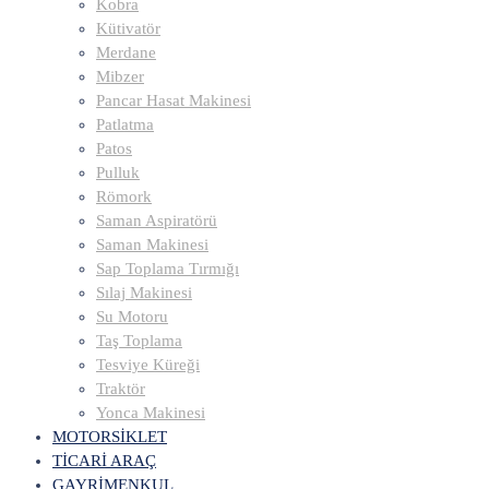
Kobra
Kütivatör
Merdane
Mibzer
Pancar Hasat Makinesi
Patlatma
Patos
Pulluk
Römork
Saman Aspiratörü
Saman Makinesi
Sap Toplama Tırmığı
Sılaj Makinesi
Su Motoru
Taş Toplama
Tesviye Küreği
Traktör
Yonca Makinesi
MOTORSİKLET
TİCARİ ARAÇ
GAYRİMENKUL