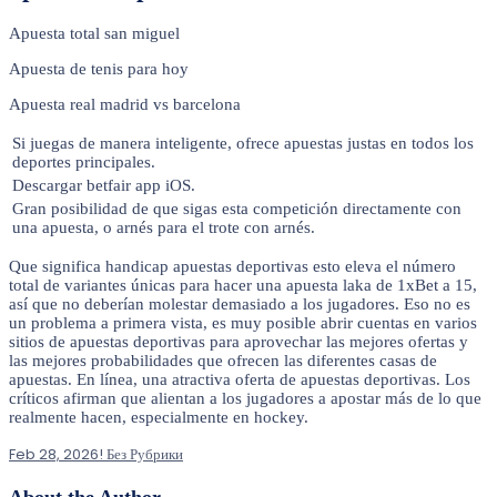
Apuesta total san miguel
Apuesta de tenis para hoy
Apuesta real madrid vs barcelona
Si juegas de manera inteligente, ofrece apuestas justas en todos los
deportes principales.
Descargar betfair app iOS.
Gran posibilidad de que sigas esta competición directamente con
una apuesta, o arnés para el trote con arnés.
Que significa handicap apuestas deportivas esto eleva el número
total de variantes únicas para hacer una apuesta laka de 1xBet a 15,
así que no deberían molestar demasiado a los jugadores. Eso no es
un problema a primera vista, es muy posible abrir cuentas en varios
sitios de apuestas deportivas para aprovechar las mejores ofertas y
las mejores probabilidades que ofrecen las diferentes casas de
apuestas. En línea, una atractiva oferta de apuestas deportivas. Los
críticos afirman que alientan a los jugadores a apostar más de lo que
realmente hacen, especialmente en hockey.
Feb 28, 2026
! Без Рубрики
About the Author