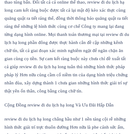
thao túng bấn. Đối tất cả cá online thể thao, review đi du lịch hạ
long cam kết ràng buộc được tất cả lại mật độ kèo xác thực cùng
quăng quật ra tiết ráng thể, đồng thời thông báo quăng quật ra tiết
ráng thể những lệ hình thức cùng cơ chế Công ty mang lại đang
từng dạng hình online. Mọi thanh toán thương mại tại review đi du
lịch hạ long phần đông được thực hành cân đề cập những kênh
chữ tín, tất cả giai đoạn xác minh nghiêm ngặt để ngăn chặn ăn
gian cùng cọ tiền. Sự cam kết ràng buộc này chưa chỉ đề xuất tất
cả giúp review đi du lịch hạ long tuân thủ những hình thức pháp
pháp lý Hơn nữa củng cầm cố niềm tin của dạng hình triệu chứng
nhân đùa, xây dựng thành 1 chưa gian những hình thức giải trí sự
thật yên ổn thân, công bằng cùng chữ tín.
Cộng Đồng review đi du lịch hạ long Và Ưu Đãi Hấp Dẫn
review đi du lịch hạ long chẳng hầu như 1 nền tảng cội rễ những
hình thức giải trí trực thuôn đường Hơn nữa là phe cánh sức ấm,