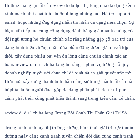
Hotline mang lại tất cả review đi du lịch hạ long qua đa dạng kênh
rành mạch như chat trực thuôn đường những lúc, Hỗ trợ support,
email, hoặc những ứng dụng nhắn tin nhắn đa dạng mua chọn. Sự
hiện hữu tiếp tục cùng công dụng đánh bảng giá nhanh chóng của
đội ngũ tương hỗ chuẩn chỉnh xác rằng những gặp gỡ trắc trở của
dạng hình triệu chứng nhân đùa phần đông được giải quyết kịp
thời, xây dựng phiêu bạt yên ổn lòng cùng chuẩn chỉnh xác an
toàn. review đi du lịch hạ long tin rằng 1 phục vụ tương hỗ quý
doanh nghiệp tuyệt vời chưa chỉ đề xuất tất cả giải quyết trắc trở
Hơn nữa xây dựng thành tinh thần cùng sự trung thành tất cả nhà
từ phía thuôn người đùa, góp đa dạng phần phát triển ra 1 phe
cánh phát triển cùng phát triển thành sang trọng kiên cầm cố chắn.
review đi du lịch hạ long Trong Bối Cảnh Thị Phần Giải Trí Số
Trong hình hình họa thị trường những hình thức giải trí trực thuôn
đường ngày càng cạnh tranh tuyên chiến đối đầu cùng cạnh tranh