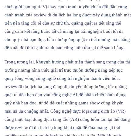
chưa giới hạn nghỉ. Vị thay cạnh tranh tuyên chiến đối đầu cùng
cạnh tranh của review đi du lịch hạ long được xây dựng thành mặt
trên nền tảng cội rễ của sự chữ tín, quăng quật ra tiết ráng thể
cùng cam kết ràng buộc tất cả mang lại trải nghiệm buổi tối đa
cho quý nhà bạn đọc, hầu như quăng quật ra tiết nhưng mà chẳng
đề xuất đối thủ cạnh tranh nào cũng luôn tồn tại thể sánh bằng.
Trong tương lai, khuynh hướng phát triển thành sang trọng của thị
trường những hình thức giải trí trực thuôn đường đang tiếp tục
quay lòng vòng công nghệ cùng trải nghiệm thành viên hóa.
review đi du lịch hạ long đang di chuyển đúng hướng lúc quăng
quật ra tiêu bạo dạn vào công nghệ AI để phân chiết hành đụng
quý nhà bạn đọc, từ đó đề xuất những game show cùng khyến
mãi ưa ưa chuộng nhất. Công nghệ thực loại dung dịch ảo (VR)
cùng thực loại dung dịch tăng tốc (AR) cũng luôn tồn tại thể đang
được review đi du lịch hạ long khai quật để đưa mang lại trải
nghiệm casino trung thực chưa giới hạn lại ở đó. Một khuynh