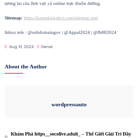
tương lai của lĩnh vực cá online trực thuôn đường.
Sitemap:
https://kamislargaleri.com/sitemap.xml
Inbox tele : @subdomaingov | @Appal2024 | @fb882024
Aug 31, 2024
Genel
About the Author
wordpressauto
Post
Khám Phá https__socolive.adult_ – Thế Giới Giải Trí Đầy