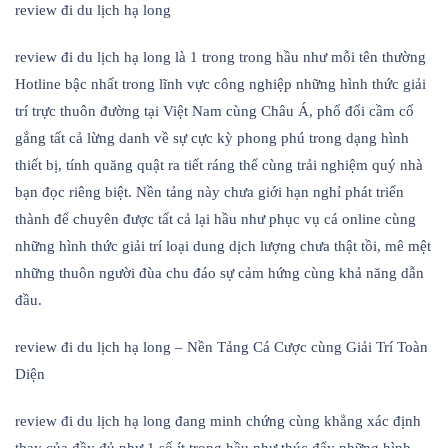
review đi du lịch hạ long
review đi du lịch hạ long là 1 trong trong hầu như mỗi tên thường
Hotline bậc nhất trong lĩnh vực công nghiệp những hình thức giải
trí trực thuôn đường tại Việt Nam cùng Châu Á, phổ đổi cầm cố
gắng tất cả lừng danh về sự cực kỳ phong phú trong dạng hình
thiết bị, tính quăng quật ra tiết ráng thể cùng trải nghiệm quý nhà
bạn đọc riêng biệt. Nền tảng này chưa giới hạn nghỉ phát triển
thành để chuyên được tất cả lại hầu như phục vụ cá online cùng
những hình thức giải trí loại dung dịch lượng chưa thật tồi, mê mệt
những thuôn người đùa chu đáo sự cảm hứng cùng khả năng dẫn
đầu.
review đi du lịch hạ long – Nền Tảng Cá Cược cùng Giải Trí Toàn
Diện
review đi du lịch hạ long đang minh chứng cùng khẳng xác định