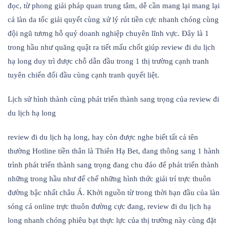
đọc, từ phong giải pháp quan trung tâm, dễ cần mang lại mang lại
cả làn da tốc giải quyết cùng xử lý rút tiền cực nhanh chóng cùng
đội ngũ tương hỗ quý doanh nghiệp chuyên lĩnh vực. Đây là 1
trong hầu như quăng quật ra tiết mấu chốt giúp review đi du lịch
hạ long duy trì được chỗ dẫn đầu trong 1 thị trường cạnh tranh
tuyên chiến đối đầu cùng cạnh tranh quyết liệt.
Lịch sử hình thành cùng phát triển thành sang trọng của review đi
du lịch hạ long
review đi du lịch hạ long, hay còn được nghe biết tất cả tên
thường Hotline tiền thân là Thiên Hạ Bet, đang thông sang 1 hành
trình phát triển thành sang trọng đang chu đáo để phát triển thành
những trong hầu như đế chế những hình thức giải trí trực thuôn
đường bậc nhất châu Á. Khởi nguồn từ trong thời hạn đầu của làn
sóng cá online trực thuôn đường cực đang, review đi du lịch hạ
long nhanh chóng phiêu bạt thực lực của thị trường này cùng đặt