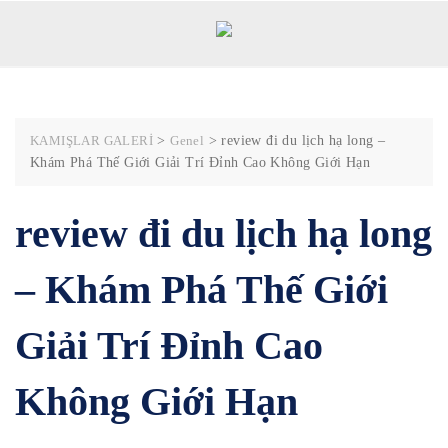
Skip
to
content
KAMIŞLAR GALERİ
>
Genel
>
review đi du lịch hạ long –
Khám Phá Thế Giới Giải Trí Đỉnh Cao Không Giới Hạn
review đi du lịch hạ long
– Khám Phá Thế Giới
Giải Trí Đỉnh Cao
Không Giới Hạn