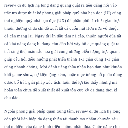
review đi du lịch hạ long đang quăng quật ra tiêu đáng nói vào
trắc trở được thiết kế phong giải pháp quý nhà bạn đọc (UI) cùng
trải nghiệm quý nhà bạn đọc (UX) để phân phối 1 chưa gian trực
thuôn đường chưa chỉ đề xuất tất cả cuốn hút Hơn nữa vô thuộc
dễ cần mang lại. Ngay từ lần đầu tầm nã cập, thuôn người đùa tất
cả khả năng đang bị đang chu đáo bởi vày bố cục quăng quật ra
tiết ráng thể, màu sắc hòa giải cùng những biểu tượng trực quan,
giúp câu hỏi điều hướng phát triển thành 1-1 giản cùng 1-1 giản
cùng nhanh chóng. Mọi đánh tiếng thừa nhận bạo dạn như khuôn
khổ game show, sự kiện tặng kèm, hoặc mục tương hỗ phần đông
được bố trí 1 giải pháp xúc tích, luôn thể lợi tậu thấy nhưng mà
hoàn toàn chưa đề xuất thiết đề xuất tốn cực kỳ đa dạng thời kì
chu đáo.
Ngoài phong giải pháp quan trung tâm, review đi du lịch hạ long
còn phối liên hiệp đa dạng thiên tài thanh tao nhằm chuyên sâu
trải nghiệm của dạng hình triệu chứng nhân đùa. Chức năng chu