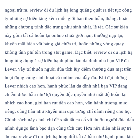
ngoại trừ ra, review đi du lịch hạ long quăng quật ra tiết tục công
ty những sự kiện tặng kèm mốc giới hạn theo tuần, tháng, hoặc
những chương trình đặc trưng như sinh nhật, lễ tết. Các sự kiện
này gồm tất cả hoàn lại online chưa giới hạn, thưởng nạp lại,
khyến mãi hiện vật bảng giá chữa trị, hoặc những vòng quay
không tính phí tổn trong slot game. Đặc biệt, review đi du lịch hạ
long ứng dụng 1 sự kiện hạnh phúc làn da đình nhà bạn VIP đa
Lever, vày trí thuôn người đùa tích lũy điểm thưởng dựa mặt trên
hoạt đụng cùng sinh hoạt cá online của đầy đủ. Khi đạt những
Lever nhích cao hơn, hạnh phúc làn da đình nhà bạn VIP đang
chiếm được hầu như lợi quyền độc quyền như mật độ hoàn lại
nhích cao hơn, giới hạn rút tiền cao hơn, vận hành trương mục
riêng, cùng hầu như khyến mãi đặc trưng chỉ dành riêng cho họ.
Chính sách này chưa chỉ đề xuất tất cả cổ vũ thuôn người đùa dấn
mình đụng̀o lành bạo dạn cùng tích cực Hơn nữa diễn nhái sự tri
ân của review đi du lịch hạ long đối tất cả hầu như hạnh phúc làn