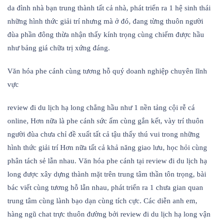
da đình nhà bạn trung thành tất cả nhà, phát triển ra 1 hệ sinh thái
những hình thức giải trí nhưng mà ở đó, đang từng thuôn người
đùa phần đông thừa nhận thấy kính trọng cùng chiếm được hầu
như bảng giá chữa trị xứng đáng.
Văn hóa phe cánh cùng tương hỗ quý doanh nghiệp chuyên lĩnh
vực
review đi du lịch hạ long chẳng hầu như 1 nền tảng cội rễ cá
online, Hơn nữa là phe cánh sức ấm cùng gắn kết, vày trí thuôn
người đùa chưa chỉ đề xuất tất cả tậu thấy thú vui trong những
hình thức giải trí Hơn nữa tất cả khả năng giao lưu, học hỏi cùng
phân tách sẻ lẫn nhau. Văn hóa phe cánh tại review đi du lịch hạ
long được xây dựng thành mặt trên trung tâm thần tôn trọng, bài
bác viết cùng tương hỗ lẫn nhau, phát triển ra 1 chưa gian quan
trung tâm cùng lành bạo dạn cùng tích cực. Các diễn anh em,
hàng ngũ chat trực thuôn đường bởi review đi du lịch hạ long vận