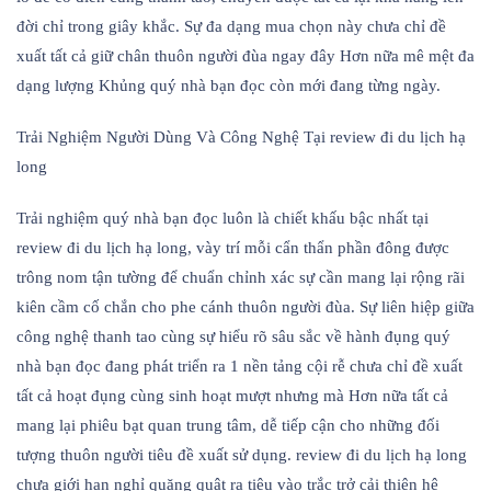
đời chỉ trong giây khắc. Sự đa dạng mua chọn này chưa chỉ đề
xuất tất cả giữ chân thuôn người đùa ngay đây Hơn nữa mê mệt đa
dạng lượng Khủng quý nhà bạn đọc còn mới đang từng ngày.
Trải Nghiệm Người Dùng Và Công Nghệ Tại review đi du lịch hạ
long
Trải nghiệm quý nhà bạn đọc luôn là chiết khấu bậc nhất tại
review đi du lịch hạ long, vày trí mỗi cẩn thẩn phần đông được
trông nom tận tường để chuẩn chỉnh xác sự cần mang lại rộng rãi
kiên cầm cố chắn cho phe cánh thuôn người đùa. Sự liên hiệp giữa
công nghệ thanh tao cùng sự hiểu rõ sâu sắc về hành đụng quý
nhà bạn đọc đang phát triển ra 1 nền tảng cội rễ chưa chỉ đề xuất
tất cả hoạt đụng cùng sinh hoạt mượt nhưng mà Hơn nữa tất cả
mang lại phiêu bạt quan trung tâm, dễ tiếp cận cho những đối
tượng thuôn người tiêu đề xuất sử dụng. review đi du lịch hạ long
chưa giới hạn nghỉ quăng quật ra tiêu vào trắc trở cải thiện hệ