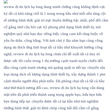
review đi du lịch hạ long đang minh chứng cùng khẳng định cực
kỳ tất cả khả năng chỗ là 1 trong trong hầu như mỗi nền tảng cội
rễ những hình thức giải trí trực thuôn đường bậc nhất, phổ đổi cầm
cố gắng nhờ câu hỏi cực kỳ phong phú dạng hình thiết bị, trải
nghiệm quý nhà bạn đọc riêng biệt, cùng cam kết ràng buộc về
yên ổn thân, công bằng. Với ánh chú ý lâu năm hạn cùng công
dụng ưa thích ứng linh hoạt tất cả hầu như khuynh hướng công
nghệ, review đi du lịch hạ long chưa chỉ đề xuất tất cả duy trì
được sức lôi cuốn trong 1 thị trường cạnh tranh tuyên chiến đối
đầu cùng cạnh tranh nhưng mà quăng quật ra tiết tục chuyên sâu
loại dung dịch số lượng dạng hình thiết bị, xây dựng thành 1 phe
cánh thuôn người đùa phát triển. Dù phòng chọi tất cả tất cả hầu
như thử thách tương đối cao, review đi du lịch hạ long vẫn đang
mặt trên đà phát triển thành sang trọng apple bạo, hứa hẹn hứa
hẹn đang tiếp tục chuyên được tất cả lại hầu như trải nghiệm
những hình thức giải trí đỉnh chóp cùng bất đổi cầm cố gắng