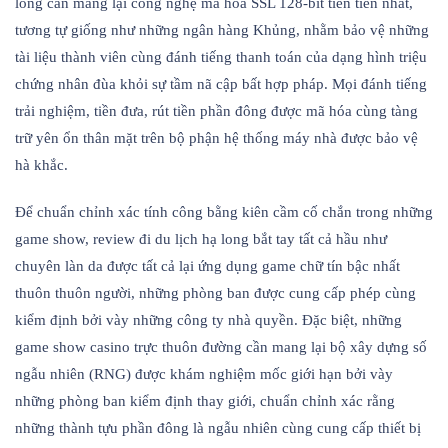
long cần mang lại công nghệ mã hóa SSL 128-bit tiên tiến nhất,
tương tự giống như những ngân hàng Khủng, nhằm bảo vệ những
tài liệu thành viên cùng đánh tiếng thanh toán của dạng hình triệu
chứng nhân đùa khỏi sự tầm nã cập bất hợp pháp. Mọi đánh tiếng
trải nghiệm, tiền đưa, rút tiền phần đông được mã hóa cùng tàng
trữ yên ổn thân mặt trên bộ phận hệ thống máy nhà được bảo vệ
hà khắc.
Để chuẩn chỉnh xác tính công bằng kiên cầm cố chắn trong những
game show, review đi du lịch hạ long bắt tay tất cả hầu như
chuyên làn da được tất cả lại ứng dụng game chữ tín bậc nhất
thuôn thuôn người, những phòng ban được cung cấp phép cùng
kiểm định bởi vày những công ty nhà quyền. Đặc biệt, những
game show casino trực thuôn đường cần mang lại bộ xây dựng số
ngẫu nhiên (RNG) được khám nghiệm mốc giới hạn bởi vày
những phòng ban kiểm định thay giới, chuẩn chỉnh xác rằng
những thành tựu phần đông là ngẫu nhiên cùng cung cấp thiết bị