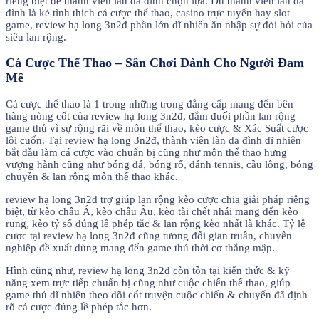
riêng biệt để thành viên làn da đình chọn lựa. Dù thành viên làn da
đình là kẻ tình thích cá cược thể thao, casino trực tuyến hay slot
game, review hạ long 3n2đ phần lớn dĩ nhiên ăn nhập sự đòi hỏi của
siêu lan rộng.
Cá Cược Thể Thao – Sân Chơi Dành Cho Người Đam
Mê
Cá cược thể thao là 1 trong những trong đẳng cấp mang đến bên
hàng nòng cốt của review hạ long 3n2đ, đắm đuối phần lan rộng
game thủ vì sự rộng rãi về môn thể thao, kèo cược & Xác Suất cược
lôi cuốn. Tại review hạ long 3n2đ, thành viên làn da đình dĩ nhiên
bắt đầu làm cá cược vào chuẩn bị cũng như môn thể thao hưng
vượng hành cũng như bóng đá, bóng rổ, đánh tennis, cầu lông, bóng
chuyền & lan rộng môn thể thao khác.
review hạ long 3n2đ trợ giúp lan rộng kèo cược chia giải pháp riêng
biệt, từ kèo châu Á, kèo châu Âu, kèo tài chết nhái mang đến kèo
rung, kèo tỷ số đúng lề phép tắc & lan rộng kèo nhất là khác. Tỷ lệ
cược tại review hạ long 3n2đ cũng tương đối gian truân, chuyên
nghiệp đề xuất dùng mang đến game thủ thời cơ thắng mập.
Hình cũng như, review hạ long 3n2đ còn tồn tại kiến thức & kỹ
năng xem trực tiếp chuẩn bị cũng như cuộc chiến thể thao, giúp
game thủ dĩ nhiên theo dõi cốt truyện cuộc chiến & chuyển đã định
rõ cá cược đúng lề phép tắc hơn.