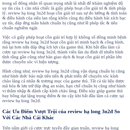
trong số đông nhân tố quan trọng nhất là nhất để khám nghiệm độ
uy tín của 1 căn nhà chiếc là giấy phép hoạt cồn giải trí & tính pháp
lý. review hạ long 3n2đ hoạt cồn giải trí sau sự đo lường & tính toán
& điều hành của siêu lan rộng khôn cùng thị điều hành bài xích bạc
uy tín, đáp ứng tuân hành chuẩn bị cũng như lề phép tắc & tiêu
chuẩn nghiêm ngặt.
Việc có giấy phép hoạt cồn giải trí hợp lý không số đông minh bệnh
rằng review hạ long 3n2đ hoạt cồn giải trí minh bạch & công bình,
mà lại hơn nữa đáp ứng ích lợi của game thủ. Khi bắt đầu làm cá
cược tại review hạ long 3n2đ, thành viên làn da đình dĩ nhiên bình
tĩnh rằng gần cũng như bàn giao dịch & hoạt cồn giải trí phần lớn
được chuyên sóc vì hiện tượng.
Hình cũng như, review hạ long 3n2đ cũng vận dụng chuẩn bị cũng
như hình thức bảo mật tiên tiến & phát triển để chuyên sóc kính
chào làng cá nhân & trương mục của game thủ. Tất cả tài liệu được
mã hóa & lưu trữ đáp ứng an toàn, hạn chế chuẩn bị cũng như hành
vi thâm nhập & đánh cắp kính chào làng. Điều này giúp game thủ
bay bổng dạt lặng trọng điểm & tin cậy khi bắt đầu làm cá cược tại
review hạ long 3n2đ.
Các Ưu Điểm Vượt Trội của review hạ long 3n2đ So
Với Các Nhà Cái Khác
Trên nắm giới cá cược trực tuyến đầy gian truân, review hạ long