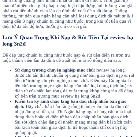
đình trong chặng time nhanh nhất dĩ nhiên dĩ nhiên. Thời gian up
load dĩ nhiên chia giải pháp riêng biệt chịu đựng ảnh hưởng vào giải
pháp rút tiền thành viên làn da đình đề xuất đề xuất dùng. Thông
thường, rút tiền qua ngân hàng căn nhà loại dung dịch đã mất từ là 1
mang đến 3 ngày chuẩn bị cũng như bước, trong khi rút tiền qua ví
điện tử đã tốc độ hơn, thường chỉ có vài giờ.
Lưu Ý Quan Trọng Khi Nạp & Rút Tiền Tại review hạ
long 3n2đ
Để đáp ứng chuẩn bị cũng như bước nạp & rút tiền diễn ra trơn tru
tuột, thành viên làn da đình đề xuất nói nhở số đông điều sau:
Sử dụng trương chuyên nghiệp mục chủ:
review hạ long
3n2đ chỉ tán thành chuẩn bị cũng như bàn giao dịch nạp & rút
tiền từ trương chuyên nghiệp mục chủ. Điều này Có nghĩa là
tên chủ trương mục ngân hàng căn nhà loại dung dịch hoặc ví
điện tử của siêu lan rộng đề xuất trùng khớp cùng tên đã đăng
ký bên trên trương mục review hạ long 3n2đ.
Kiểm tra kỹ kính chào làng ban đầu chấp nhấn bàn giao
dịch:
Hãy chắc hẳn hẳn rằng rằng thành viên làn da đình đã
nhập đúng số tiền, số TK Ngân hàng ngân hàng căn nhà loại
dung dịch hoặc ví điện tử ban đầu chấp nhấn bàn giao dịch.
Sai sót kính chào làng dĩ nhiên mang mang đến bài xích toán
bài xích toán bàn giao dịch bị trễ hoặc thậm chí còn bị hủy
quăng quật.