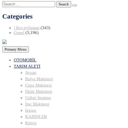
Search
for:
Categories
! Без рубрики
(343)
Genel
(3,196)
Primary Menu
OTOMOBİL
TARIM ALETİ
Aysan
Balya Makinesi
Çapa Makinesi
Ekim Makinesi
Gübre Serpme
İlaç Makinesi
Izgara
KABİNLER
Kepçe