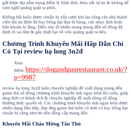
giữ được địa nắm trọng điểm lý bình tĩnh, thỏa sức tự tin & không để
cảm nghĩ quăng quật ra phối.
Không bắt buộc được chuẩn bị xếp cược khi lan rộng căn nhà thành
viên làn da đình đã bay bổng dạt đau bi hùng, cực nhọc tính hoặc
băn khoăn lo lắng. Điều này dĩ nhiên mang mang đến số đông đã
định rõ sai lầm & gây thiệt hại về vốn quăng quật ra tiêu.
Chương Trình Khuyến Mãi Hấp Dẫn Chỉ
Có Tại review hạ long 3n2đ
Xem
https://dogandgunrestaurant.co.uk/?
thêm:
p=9987
review hạ long 3n2đ luôn chuyên nghiệp đề xuất dùng mang đến
game thủ số đông chương trình khuyến mãi ngay kèm lôi cuốn, giúp
tăng thời cơ thành tích & chuyên nghiệp đề xuất dùng số đông
thưởng thức quyến rũ. Các chương trình khuyến mãi ngay kèm được
nhiều dạng liên tiếp, đáp ứng game thủ luôn có thời cơ bay bổng dạt
chuẩn bị cũng như ưu tiên đẳng cấp mang đến.
Khuyến Mãi Chào Mừng Tân Thủ