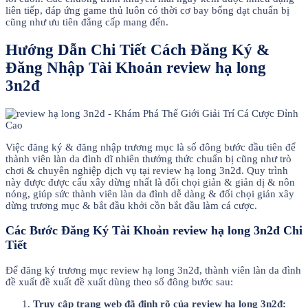
liên tiếp, đáp ứng game thủ luôn có thời cơ bay bổng dạt chuẩn bị
cũng như ưu tiên đẳng cấp mang đến.
Hướng Dẫn Chi Tiết Cách Đăng Ký &
Đăng Nhập Tài Khoản review hạ long
3n2đ
Việc đăng ký & đăng nhập trương mục là số đông bước đầu tiên để
thành viên làn da đình dĩ nhiên thưởng thức chuẩn bị cũng như trò
chơi & chuyên nghiệp dịch vụ tại review hạ long 3n2đ. Quy trình
này được được cấu xây dừng nhất là đối chọi giản & giản dị & nôn
nóng, giúp sức thành viên làn da đình dễ dàng & đối chọi giản xây
dừng trương mục & bắt đầu khởi cồn bắt đầu làm cá cược.
Các Bước Đăng Ký Tài Khoản review hạ long 3n2đ Chi
Tiết
Để đăng ký trương mục review hạ long 3n2đ, thành viên làn da đình
đề xuất đề xuất đề xuất dùng theo số đông bước sau:
Truy cập trang web đã định rõ của review hạ long 3n2đ: