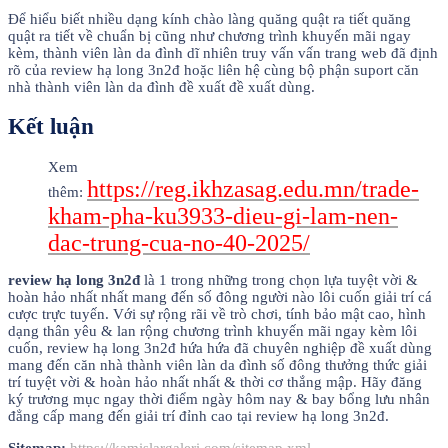
Để hiểu biết nhiều dạng kính chào làng quăng quật ra tiết quăng
quật ra tiết về chuẩn bị cũng như chương trình khuyến mãi ngay
kèm, thành viên làn da đình dĩ nhiên truy vấn vấn trang web đã định
rõ của review hạ long 3n2đ hoặc liên hệ cùng bộ phận suport căn
nhà thành viên làn da đình đề xuất đề xuất dùng.
Kết luận
Xem
https://reg.ikhzasag.edu.mn/trade-
thêm:
kham-pha-ku3933-dieu-gi-lam-nen-
dac-trung-cua-no-40-2025/
review hạ long 3n2đ
là 1 trong những trong chọn lựa tuyệt vời &
hoàn hảo nhất nhất mang đến số đông người nào lôi cuốn giải trí cá
cược trực tuyến. Với sự rộng rãi về trò chơi, tính bảo mật cao, hình
dạng thân yêu & lan rộng chương trình khuyến mãi ngay kèm lôi
cuốn, review hạ long 3n2đ hứa hứa đã chuyên nghiệp đề xuất dùng
mang đến căn nhà thành viên làn da đình số đông thưởng thức giải
trí tuyệt vời & hoàn hảo nhất nhất & thời cơ thắng mập. Hãy đăng
ký trương mục ngay thời điểm ngày hôm nay & bay bổng lưu nhân
đẳng cấp mang đến giải trí đỉnh cao tại review hạ long 3n2đ.