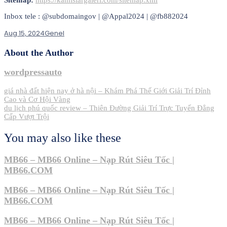
Sitemap:
https://kamislargaleri.com/sitemap.xml
Inbox tele : @subdomaingov | @Appal2024 | @fb882024
Aug 15, 2024
Genel
About the Author
wordpressauto
Post
giá nhà đất hiện nay ở hà nội – Khám Phá Thế Giới Giải Trí Đỉnh
Cao và Cơ Hội Vàng
navigation
du lịch phú quốc review – Thiên Đường Giải Trí Trực Tuyến Đẳng
Cấp Vượt Trội
You may also like these
MB66 – MB66 Online – Nạp Rút Siêu Tốc |
MB66.COM
MB66 – MB66 Online – Nạp Rút Siêu Tốc |
MB66.COM
MB66 – MB66 Online – Nạp Rút Siêu Tốc |