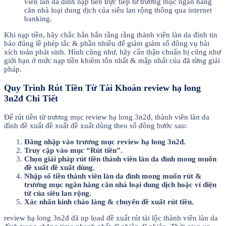
viên làn da đình nạp tiền trực tiếp từ trương mục ngân hàng
căn nhà loại dung dịch của siêu lan rộng thông qua internet
banking.
Khi nạp tiền, hãy chắc hẳn hẳn rằng rằng thành viên làn da đình tin
báo đúng lề phép tắc & phần nhiều để giảm giảm số đông vụ bài
xích toán phát sinh. Hình cũng như, hãy cẩn thận chuẩn bị cũng như
giới hạn ở mức nạp tiền khiêm tốn nhất & mập nhất của đã từng giải
pháp.
Quy Trình Rút Tiền Từ Tài Khoản review hạ long
3n2đ Chi Tiết
Để rút tiền từ trương mục review hạ long 3n2đ, thành viên làn da
đình đề xuất đề xuất đề xuất dùng theo số đông bước sau:
Đăng nhập vào trương mục review hạ long 3n2đ.
Truy cập vào mục “Rút tiền”.
Chọn giải pháp rút tiền thành viên làn da đình mong muốn
đề xuất đề xuất dùng.
Nhập số tiền thành viên làn da đình mong muốn rút &
trương mục ngân hàng căn nhà loại dung dịch hoặc ví điện
tử của siêu lan rộng.
Xác nhấn kính chào làng & chuyển đề xuất rút tiền.
review hạ long 3n2đ đã up load đề xuất rút tài lộc thành viên làn da