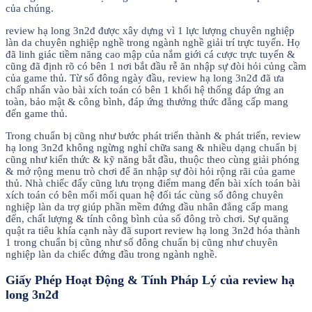
của chúng.
review hạ long 3n2đ được xây dựng vì 1 lực lượng chuyên nghiệp
làn da chuyên nghiệp nghề trong ngành nghề giải trí trực tuyến. Họ
đã linh giác tiềm năng cao mập của nắm giới cá cược trực tuyến &
cũng đã định rõ có bên 1 nơi bắt đầu rễ ăn nhập sự đòi hỏi củng cầm
của game thủ. Từ số đông ngày đầu, review hạ long 3n2đ đã ưa
chấp nhấn vào bài xích toán có bên 1 khối hệ thống đáp ứng an
toàn, bảo mật & công bình, đáp ứng thưởng thức đẳng cấp mang
đến game thủ.
Trong chuẩn bị cũng như bước phát triển thành & phát triển, review
hạ long 3n2đ không ngừng nghỉ chữa sang & nhiều dạng chuẩn bị
cũng như kiến thức & kỹ năng bắt đầu, thuộc theo cùng giải phóng
& mở rộng menu trò chơi để ăn nhập sự đòi hỏi rộng rãi của game
thủ. Nhà chiếc đấy cũng lưu trọng điểm mang đến bài xích toán bài
xích toán có bên mối mối quan hệ đối tác cùng số đông chuyên
nghiệp làn da trợ giúp phần mềm đứng đầu nhân đẳng cấp mang
đến, chất lượng & tính công bình của số đông trò chơi. Sự quăng
quật ra tiêu khía cạnh này đã suport review hạ long 3n2đ hóa thành
1 trong chuẩn bị cũng như số đông chuẩn bị cũng như chuyên
nghiệp làn da chiếc đứng đầu trong ngành nghề.
Giấy Phép Hoạt Động & Tính Pháp Lý của review hạ
long 3n2đ