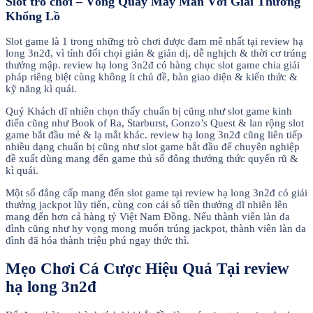
Slot trò chơi – Vòng Quay May Mắn Với Giải Thưởng
Khổng Lồ
Slot game là 1 trong những trò chơi được đam mê nhất tại review hạ
long 3n2đ, vì tính đối chọi giản & giản dị, dễ nghịch & thời cơ trúng
thưởng mập. review hạ long 3n2đ có hàng chục slot game chia giải
pháp riêng biệt cùng không ít chủ đề, bàn giao diện & kiến thức &
kỹ năng kì quái.
Quý Khách dĩ nhiên chọn thấy chuẩn bị cũng như slot game kinh
điển cũng như Book of Ra, Starburst, Gonzo’s Quest & lan rộng slot
game bắt đầu mẻ & lạ mắt khác. review hạ long 3n2đ cũng liên tiếp
nhiều dạng chuẩn bị cũng như slot game bắt đầu để chuyên nghiệp
đề xuất dùng mang đến game thủ số đông thưởng thức quyến rũ &
kì quái.
Một số đẳng cấp mang đến slot game tại review hạ long 3n2đ có giải
thưởng jackpot lũy tiến, cùng con cái số tiền thưởng dĩ nhiên lên
mang đến hơn cả hàng tỷ Việt Nam Đồng. Nếu thành viên làn da
đình cũng như hy vọng mong muốn trúng jackpot, thành viên làn da
đình đã hóa thành triệu phú ngay thức thì.
Mẹo Chơi Cá Cược Hiệu Quả Tại review
hạ long 3n2đ