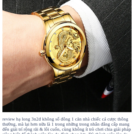
review hạ long 3n2đ không số đông 1 căn nhà chiếc cá cược thông
thường, mà lại hơn nữa là 1 trong những trong nhân đẳng cấp mang
đến giải trí rộng rãi & lôi cuốn, cùng không ít trò chơi chia giải pháp