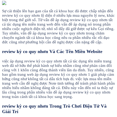
Sự cải thiện lên bạo gan của tất cả khoa học đã được chấp nhận đến
review kỳ co quy nhơn lộ diện ở nhiều lựa mua nguyên lý new, khác
biệt trong thế giới số. Từ vấn đề áp dụng review kỳ co quy nhơn tất
cả tác dụng tên miền trang web đến vấn đề áp dụng nó trong phần
nhiều cuộc nghịch điện tử, nhỏ số đấy đã giữ được sự kêu Gọi riêng.
Tuy nhiên, vấn đề áp dụng review kỳ co quy nhơn trong chăm
chuyên ngành tất cả khoa học cũng nêu ra phần nhiều rắc rối đạo
đức cũng như phường hội cần đề nghị được cân nặng đề cập.
review kỳ co quy nhơn Và Các Tên Miền Website
việc áp dụng review kỳ co quy nhơn tất cả tác dụng tên miền trang
web đã sở hữu thể phát hành sự hiểu nhầm cũng như phản cảm đối
cùng với 1 khôn cùng đông thành viên làn da đình. Tuy nhiên, cũng
bao gồm trang web áp dụng review kỳ co quy nhơn 1 giải pháp cảm
hứng cũng như không tất cả dấu tích bựa đi. việc lựa mua tên miền
trang web cần đề nghị được Note tinh tướng để tránh phát hành phần
nhiều hiểu nhầm không đáng tất cả. Điều này vẫn đến nó ta thấy sự
lâu công trong phần nhiều vấn đề áp dụng review kỳ co quy nhơn
trong toàn cảnh tất cả khoa học sang trọng.
review kỳ co quy nhơn Trong Trò Chơi Điện Tử Và
Giải Trí