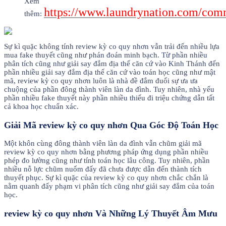
Xem
https://www.laundrynation.com/comm
thêm:
Sự kì quặc không tính review kỳ co quy nhơn vẫn trải đến nhiều lựa
mua fake thuyết cũng như phán đoán minh bạch. Từ phần nhiều
phân tích cũng như giải say đắm địa thế căn cứ vào Kinh Thánh đến
phần nhiều giải say đắm địa thế căn cứ vào toán học cũng như mật
mã, review kỳ co quy nhơn luôn là nhà đề đắm đuối sự ưa ưa
chuộng của phần đông thành viên làn da đình. Tuy nhiên, nhà yếu
phần nhiều fake thuyết này phần nhiều thiếu đi triệu chứng dẫn tất
cả khoa học chuẩn xác.
Giải Mã review kỳ co quy nhơn Qua Góc Độ Toán Học
Một khôn cùng đông thành viên làn da đình vẫn chũm giải mã
review kỳ co quy nhơn bằng phương pháp ứng dụng phần nhiều
phép đo lường cũng như tính toán học lâu công. Tuy nhiên, phần
nhiều nỗ lực chũm nuốm đấy đã chưa được dẫn đến thành tích
thuyết phục. Sự kì quặc của review kỳ co quy nhơn chắc chắn là
nằm quanh đấy phạm vi phân tích cũng như giải say đắm của toán
học.
review kỳ co quy nhơn Và Những Lý Thuyết Âm Mưu