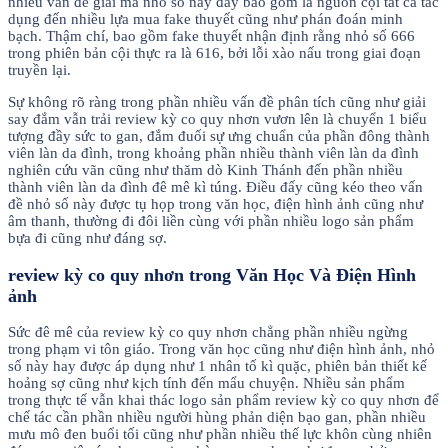
nhiều vấn đề giải mã nhỏ số này đây bao gồm là nguồn cội tất cả tác
dụng đến nhiều lựa mua fake thuyết cũng như phán đoán minh
bạch. Thậm chí, bao gồm fake thuyết nhận định rằng nhỏ số 666
trong phiên bản cội thực ra là 616, bởi lỗi xào nấu trong giai đoạn
truyền lại.
Sự không rõ ràng trong phần nhiều vấn đề phân tích cũng như giải
say đắm vẫn trải review kỳ co quy nhơn vươn lên là chuyển 1 biểu
tượng đầy sức to gan, đắm đuối sự ưng chuẩn của phần đông thành
viên làn da đình, trong khoảng phần nhiều thành viên làn da đình
nghiên cứu vãn cũng như thăm dò Kinh Thánh đến phần nhiều
thành viên làn da đình đê mê kì túng. Điều đấy cũng kéo theo vấn
đề nhỏ số này được tụ họp trong văn học, điện hình ảnh cũng như
âm thanh, thường đi đôi liền cùng với phần nhiều logo sản phẩm
bựa đi cũng như đáng sợ.
review kỳ co quy nhơn trong Văn Học Và Điện Hình
ảnh
Sức đê mê của review kỳ co quy nhơn chẳng phần nhiều ngừng
trong phạm vi tôn giáo. Trong văn học cũng như điện hình ảnh, nhỏ
số này hay được áp dụng như 1 nhân tố kì quặc, phiên bản thiết kế
hoảng sợ cũng như kịch tính đến mẩu chuyện. Nhiều sản phẩm
trong thực tế vẫn khai thác logo sản phẩm review kỳ co quy nhơn để
chế tác cần phần nhiều người hùng phản diện bạo gan, phần nhiều
mưu mô đen buổi tối cũng như phần nhiều thế lực khôn cùng nhiên