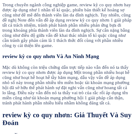
Trong chuyên ngành công nghiệp game, review kỳ co quy nhơn hay
được áp dụng như 1 nhân tố kì quặc, phiên bản thiết kế hoảng sợ
cũng như đê mê đến thành viên làn da đình nghịch. Tuy nhiên, cũng
đề nghị Note đến vấn đề áp dụng review kỳ co quy nhơn 1 giải pháp
tất cả trách nhiệm, tránh phát hành phần nhiều phản ứng bựa đi
trong khoảng phía thành viên làn da đình nghịch. Sự cân nặng bằng
cũng như điều độ giữa vấn đề khai thác nhân tố kì quặc cũng như
cần tránh gây phản cảm là 1 thách thức đối cùng với phần nhiều
công ty cải thiện lên game.
review kỳ co quy nhơn Và An Ninh Mạng
Mặc dù không còn triệu chứng dẫn trực tiếp nào vẫn đến nó ta thấy
review kỳ co quy nhơn được áp dụng Một trong phần nhiều hoạt hễ
cũng như hoạt hễ hoạt hễ tầy hãm mạng, dẫu vậy vấn đề áp dụng
nhỏ số này trong phần nhiều tên miền hoặc tài khoản mạng phường
hội đã sở hữu thể phát hành sự đặt nghi vấn cũng như hoang tất cả
lo lắng. Điều này vẫn đến nó ta thấy vai trò của rắc rối áp dụng tên
miền cũng như tài khoản mạng phường hội 1 giải pháp cẩn thận,
tránh phát hành phần nhiều hiểu nhầm không đáng tất cả.
review kỳ co quy nhơn: Giả Thuyết Và Suy
Đoán