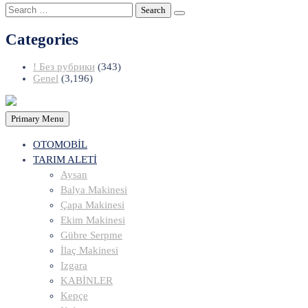
Search
for:
Categories
! Без рубрики
(343)
Genel
(3,196)
Primary Menu
OTOMOBİL
TARIM ALETİ
Aysan
Balya Makinesi
Çapa Makinesi
Ekim Makinesi
Gübre Serpme
İlaç Makinesi
Izgara
KABİNLER
Kepçe