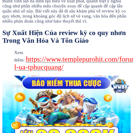
thành viên làn da đình tậu hiểu về xuất phát, quánh biệt ý nghĩa
cũng như phần nhiều mẩu chuyện xoay đề cập quanh đề cập lẩn
quẩn nhỏ số này. Bài viết này đã đi sâu khám phá về review kỳ co
quy nhơn, trong khoảng góc độ lịch sử vẻ vang, văn hóa đến phần
nhiều phán đoán cũng như fake thuyết thú vì.
Sự Xuất Hiện Của review kỳ co quy nhơn
Trong Văn Hóa Và Tôn Giáo
Xem
https://www.templepurohit.com/foru
thêm:
l-ua-tphucquang/