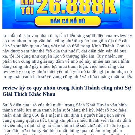
Lúc đầu đi sâu vào phân tích, cần hiểu rằng sự lộ diện của review kỳ
co quy nhơn trong văn hóa cũng như tôn giáo bao gồm địa thế căn
cứ vào sự liên quan cùng với nhỏ số 666 trong Kinh Thánh. Con số
này được xem như thể “số của thú nuôi”, đại diện đến vấn đề bựa
xa, tội lỗi cũng như quyền lực vô thượng hắc ám. Tuy nhiên, sự
phân tích cũng như giải say đắm về nhỏ số này nhiều lựa mua hình
dáng cũng như gây nhiều lựa mua tranh luận. việc hiểu rằng của
review kỳ co quy nhơn thiết yếu nhà yếu nó ta đề nghị nhìn nhận nó
trong toàn cảnh lịch sử vẻ vang cũng như văn hóa quăng quật ra tiết.
review kỳ co quy nhơn trong Kinh Thánh cũng như Sự
Giải Thích Khác Nhau
Sự lộ diện của “số của thú nuôi” trong Sách Khải Huyền vẫn hình
thành nhiều lựa mua tranh luận suốt hàng thế kỷ. Một số học fake
nhận định rằng 666 là 1 mật mã chỉ định 1 người hùng lịch sử vẻ
vang quăng quật ra tiết, trong khi phần nhiều thành viên làn da đình
kì viên nhận định rằng nó cầm chũm thế sửa chữa đến 1 sức to gan
tà ác độc trừu tượng. Sự thiếu nhất thống quan điểm trong phần