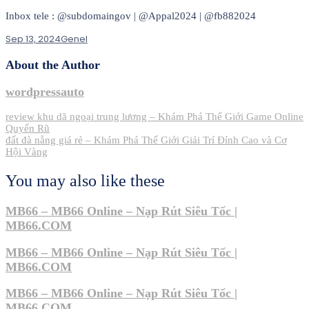
Inbox tele : @subdomaingov | @Appal2024 | @fb882024
Sep 13, 2024
Genel
About the Author
wordpressauto
Post
review khu dã ngoại trung lương – Khám Phá Thế Giới Game Online
Quyến Rũ
navigation
đất đà nẵng giá rẻ – Khám Phá Thế Giới Giải Trí Đỉnh Cao và Cơ
Hội Vàng
You may also like these
MB66 – MB66 Online – Nạp Rút Siêu Tốc |
MB66.COM
MB66 – MB66 Online – Nạp Rút Siêu Tốc |
MB66.COM
MB66 – MB66 Online – Nạp Rút Siêu Tốc |
MB66.COM