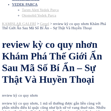
YEDEK PARÇA
Tarım Aleti Yedek Parça
Otomobil Yedek Parça
KAMIŞLAR GALERİ
>
Genel
>
review kỳ co quy nhơn Khám Phá
Thế Giới Ẩn Sau Mã Số Bí Ẩn – Sự Thật Và Huyền Thoại
review kỳ co quy nhơn
Khám Phá Thế Giới Ẩn
Sau Mã Số Bí Ẩn – Sự
Thật Và Huyền Thoại
review kỳ co quy nhơn
review kỳ co quy nhơn, 1 mã số thường được gắn liền cùng với
phần nhiều điều kì quặc cũng như lịch sử vẻ vang thuở nào. Nhiều