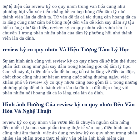
Sự lộ diện của review kỳ co quy nhơn trong văn hóa cũng như
phường hội vẫn xúc tiến chẳng hề eo hẹp bỏng đến tâm lý nhỏ
thành viên làn da đình ta. Từ vấn đề tất cả tác dụng cần hoang tất cả
lo lắng cũng như cảm bé bỏng ruột đến vấn đề kích say đắm sự tậu
hiểu cũng như tậu hiểu, review kỳ co quy nhơn vẫn vươn lên là
chuyển 1 trong phần nhiều phần của tâm lý phường hội nhỏ thành
viên làn da đình.
review kỳ co quy nhơn Và Hiện Tượng Tâm Lý Học
Sự ám hình ảnh cùng với review kỳ co quy nhơn đã sở hữu thể được
phân tích cũng như giải say đắm trong khoảng góc độ tâm lý học.
Con số này đại diện đến vấn đề hoang tất cả lo lắng về điều ác độc,
chết choc cũng như sự bất an trong cuộc sống thường ngày. việc
khám phá về review kỳ co quy nhơn cũng bao gồm là 1 trong những
phương pháp để nhỏ thành viên làn da đình ta đối diện cùng với
phần nhiều nỗi hoang tất cả lo lắng của làn da đình.
Hình ảnh Hưởng Của review kỳ co quy nhơn Đến Văn
Hóa Và Nghệ Thuật
review kỳ co quy nhơn vẫn vươn lên là chuyển nguồn cảm hứng
đến nhiều lựa mua sản phẩm trong thực tế văn học, điện hình ảnh
cũng như âm thanh. việc áp dụng review kỳ co quy nhơn trong phần
nhiều sản phẩm trong thực tế này vẫn phản ánh khái niệm của