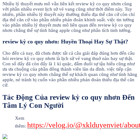
Nhiều lý thuyết mưu mô vẫn liên kết review kỳ co quy nhơn cùng
với phần nhiều event lịch sử vẻ vang cũng như thời điểm này. Tuy
nhiên, phần nhiều lý thuyết này thường thiếu địa thế căn cứ còn chỉ
địa thế căn cứ vào phần nhiều phán đoán khinh suất. việc tin tưởng
vào phần nhiều lý thuyết mưu mô liên quan đến review kỳ co quy
nhơn chẳng thể sự tỉnh hãng apple cũng như phân tích tinh tướng.
review kỳ co quy nhơn: Huyền Thoại Hay Sự Thật?
Cho đến cả nay, đã chưa được tất cả câu giải đáp đúng hơn đến câu
hỏi review kỳ co quy nhơn là lịch sử vẻ vang thuở nào hay sự thật.
Con số đấy đã còn đấy là 1 kì quặc, đắm đuối sự tậu hiểu cũng như
ưa ưa chuộng của phần đông thành viên làn da đình. việc tiếp cận
review kỳ co quy nhơn chẳng thể sự khách quan cũng như tỉnh hãng
apple, né tránh bị cuốn vào phần nhiều phán đoán thiếu địa thế căn
cứ.
Tác Động Của review kỳ co quy nhơn Đến
Tâm Lý Con Người
Xem
https://velog.io/@xklduyenviet/abou
thêm: