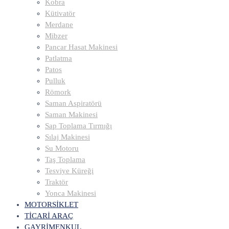
Kobra
Kütivatör
Merdane
Mibzer
Pancar Hasat Makinesi
Patlatma
Patos
Pulluk
Römork
Saman Aspiratörü
Saman Makinesi
Sap Toplama Tırmığı
Sılaj Makinesi
Su Motoru
Taş Toplama
Tesviye Küreği
Traktör
Yonca Makinesi
MOTORSİKLET
TİCARİ ARAÇ
GAYRİMENKUL