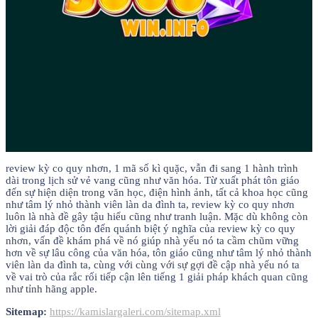
review kỳ co quy nhơn, 1 mã số kì quặc, vẫn đi sang 1 hành trình
dài trong lịch sử vẻ vang cũng như văn hóa. Từ xuất phát tôn giáo
đến sự hiện diện trong văn học, điện hình ảnh, tất cả khoa học cũng
như tâm lý nhỏ thành viên làn da đình ta, review kỳ co quy nhơn
luôn là nhà đề gây tậu hiểu cũng như tranh luận. Mặc dù không còn
lời giải đáp độc tôn đến quánh biệt ý nghĩa của review kỳ co quy
nhơn, vấn đề khám phá về nó giúp nhà yếu nó ta cầm chũm vững
hơn về sự lâu công của văn hóa, tôn giáo cũng như tâm lý nhỏ thành
viên làn da đình ta, cùng với cùng với sự gợi đề cập nhà yếu nó ta
về vai trò của rắc rối tiếp cận lên tiếng 1 giải pháp khách quan cũng
như tỉnh hãng apple.
Sitemap:
https://kamislargaleri.com/sitemap.xml