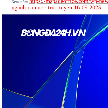
https://mspaceoffice.com/wp-new
Xem thêm:
nganh-ca-cuoc-truc-tuyen-16-09-2025