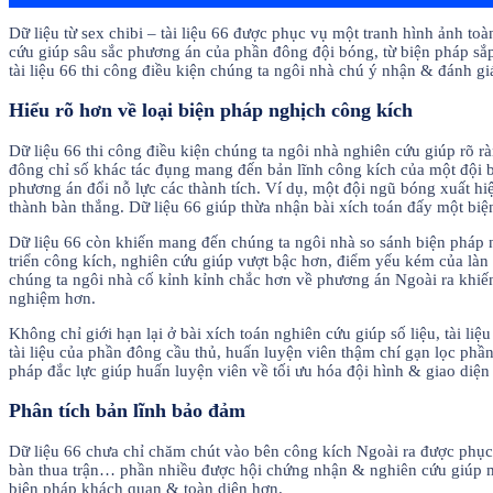
Dữ liệu từ sex chibi – tài liệu 66 được phục vụ một tranh hình ảnh t
cứu giúp sâu sắc phương án của phần đông đội bóng, từ biện pháp sắp
tài liệu 66 thi công điều kiện chúng ta ngôi nhà chú ý nhận & đánh g
Hiểu rõ hơn về loại biện pháp nghịch công kích
Dữ liệu 66 thi công điều kiện chúng ta ngôi nhà nghiên cứu giúp rõ 
đông chỉ số khác tác đụng mang đến bản lĩnh công kích của một đội
phương án đổi nỗ lực các thành tích. Ví dụ, một đội ngũ bóng xuất h
thành bàn thắng. Dữ liệu 66 giúp thừa nhận bài xích toán đấy một biện
Dữ liệu 66 còn khiến mang đến chúng ta ngôi nhà so sánh biện pháp
triển công kích, nghiên cứu giúp vượt bậc hơn, điểm yếu kém của làn 
chúng ta ngôi nhà cố kỉnh kỉnh chắc hơn về phương án Ngoài ra khi
nghiệm hơn.
Không chỉ giới hạn lại ở bài xích toán nghiên cứu giúp số liệu, tài 
tài liệu của phần đông cầu thủ, huấn luyện viên thậm chí gạn lọc phầ
pháp đắc lực giúp huấn luyện viên về tối ưu hóa đội hình & giao diện
Phân tích bản lĩnh bảo đảm
Dữ liệu 66 chưa chỉ chăm chút vào bên công kích Ngoài ra được phục v
bàn thua trận… phần nhiều được hội chứng nhận & nghiên cứu giúp mộ
biện pháp khách quan & toàn diện hơn.