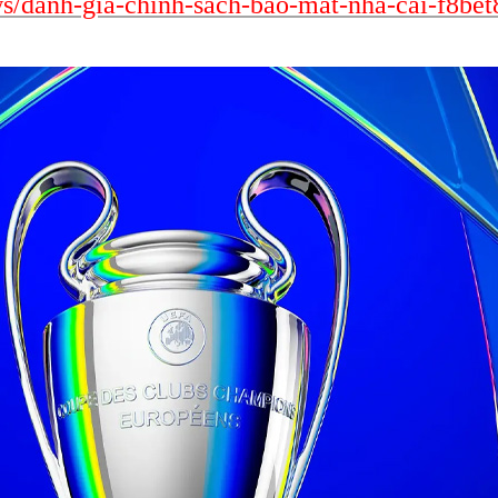
s/danh-gia-chinh-sach-bao-mat-nha-cai-f8bet