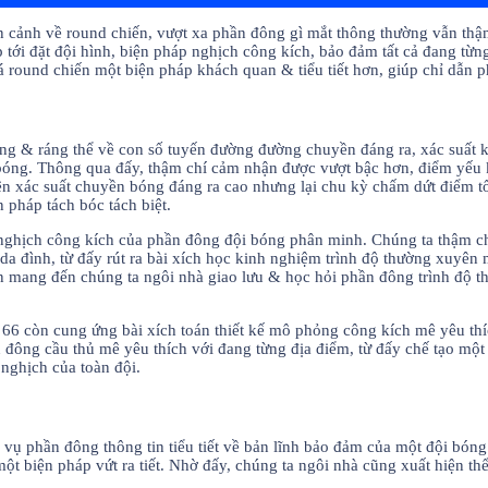
oàn cảnh về round chiến, vượt xa phần đông gì mắt thông thường vẫn thậ
 tới đặt đội hình, biện pháp nghịch công kích, bảo đảm tất cả đang từ
iá round chiến một biện pháp khách quan & tiểu tiết hơn, giúp chỉ dẫn 
ràng & ráng thể về con số tuyến đường đường chuyền đáng ra, xác suất
 bóng. Thông qua đấy, thậm chí cảm nhận được vượt bậc hơn, điểm yếu
iện xác suất chuyền bóng đáng ra cao nhưng lại chu kỳ chấm dứt điểm t
 pháp tách bóc tách biệt.
 nghịch công kích của phần đông đội bóng phân minh. Chúng ta thậm ch
da đình, từ đấy rút ra bài xích học kinh nghiệm trình độ thường xuyên
ến mang đến chúng ta ngôi nhà giao lưu & học hỏi phần đông trình độ
liệu 66 còn cung ứng bài xích toán thiết kế mô phỏng công kích mê yêu 
n đông cầu thủ mê yêu thích với đang từng địa điểm, từ đấy chế tạo mộ
 nghịch của toàn đội.
ụ phần đông thông tin tiểu tiết về bản lĩnh bảo đảm của một đội bóng. 
t biện pháp vứt ra tiết. Nhờ đấy, chúng ta ngôi nhà cũng xuất hiện t