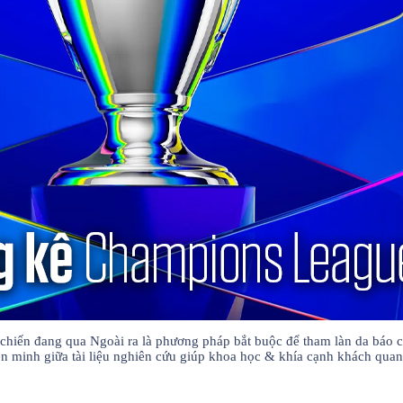
d chiến đang qua Ngoài ra là phương pháp bắt buộc để tham làn da báo cá
n minh giữa tài liệu nghiên cứu giúp khoa học & khía cạnh khách quan