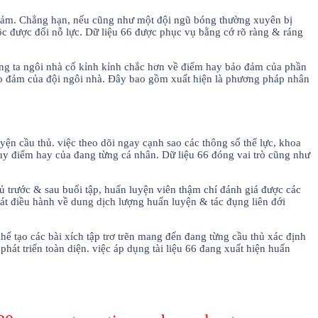
 đảm. Chẳng hạn, nếu cũng như một đội ngũ bóng thường xuyên bị
ộc được đổi nỗ lực. Dữ liệu 66 được phục vụ bằng cớ rõ ràng & ráng
húng ta ngôi nhà cố kỉnh kỉnh chắc hơn về điểm hay bảo đảm của phần
ảo đảm của đội ngôi nhà. Đây bao gồm xuất hiện là phương pháp nhân
n cầu thủ. việc theo dõi ngay cạnh sao các thông số thể lực, khoa
uy điểm hay của đang từng cá nhân. Dữ liệu 66 đóng vai trò cũng như
hủ trước & sau buổi tập, huấn luyện viên thậm chí đánh giá được các
oát điều hành về dung dịch lượng huấn luyện & tác đụng liên đới
ế tạo các bài xích tập trơ trẽn mang đến đang từng cầu thủ xác định
hát triển toàn diện. việc áp dụng tài liệu 66 đang xuất hiện huấn