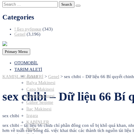
Search
for:
Categories
! Без рубрики
(343)
Genel
(3,196)
Primary Menu
OTOMOBİL
TARIM ALETİ
Aysan
KAMIŞLAR GALERİ
>
Genel
>
sex chibi – Dữ liệu 66 Bí quyết chinh
Balya Makinesi
Çapa Makinesi
sex chibi – Dữ liệu 66 Bí 
Ekim Makinesi
Gübre Serpme
İlaç Makinesi
Izgara
sex chibi
KABİNLER
sex chibi – tài liệu 66 chưa chỉ phần đông con số bị khô quá khan, n
Kepçe
hơn về toàn cầu bóng đá. việc khai thác các thành tích nguồn tài liệ