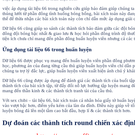
việc áp dụng tài liệu 66 trong nghiên cứu giúp bảo đảm giúp chúng 
thủng lưới từ phần đông tình huống bóng bổng, bài xích toán này đan
thể để thừa nhận các bài xích toán này còn chỉ dẫn mức áp dụng giải 
Dữ liệu 66 cũng giúp so sánh các thành tích bảo đảm giữa các đội bó
đông đội bóng bậc nhất & giao lưu & học hỏi phần đông trình độ th
tiện ích chưa chỉ mang đến phần đông huấn luyện viên nhưng cả các 
Ứng dụng tài liệu 66 trong huấn luyện
Dữ liệu 66 được phục vụ mang đến huấn luyện viên phần đông phương p
học, phương án của đang từng cầu thủ giúp huấn luyện viên chỉ dẫn p
chúng ta trợ lý đắc lực, giúp huấn luyện viên xuất hiện ánh chú ý khái
Dữ liệu 66 cũng được áp dụng để đánh giá các thành tích của buổi tập
thành tích của bài xích tập, từ đấy đổi nỗ lực hướng tập luyện mang
mang đến thần kinh & các thành tích tranh tài của cầu thủ.
Với sex chibi – tài liệu 66, bài xích toán cá nhân hóa giấy tờ huấn lu
vào vượt bậc hơn, điểm yếu kém của làn da đình. Điều này giúp về tối
luyện bóng đá lên một tầm cao bắt đầu, hợp lí & các thành tích hơn.
Dự đoán các thành tích round chiến xác định 