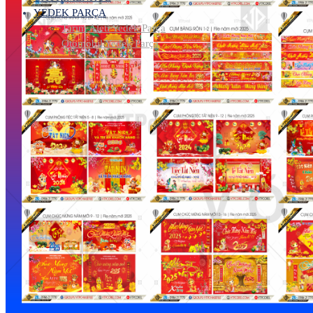
YEDEK PARÇA
Tarım Aleti Yedek Parça
Otomobil Yedek Parça