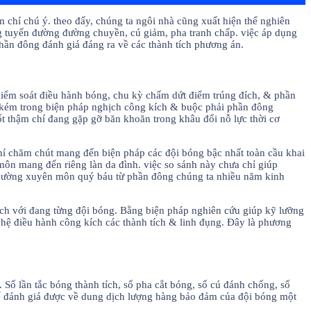
m chí chú ý. theo đấy, chúng ta ngôi nhà cũng xuất hiện thể nghiên
ng tuyến đường đường chuyền, cú giảm, pha tranh chấp. việc áp dụng
phần đông đánh giá đáng ra về các thành tích phương án.
 kiểm soát điều hành bóng, chu kỳ chấm dứt điểm trúng đích, & phần
 kém trong biện pháp nghịch công kích & buộc phải phần đông
ốt thậm chí đang gặp gỡ băn khoăn trong khâu đổi nỗ lực thời cơ
í chăm chút mang đến biện pháp các đội bóng bậc nhất toàn cầu khai
 môn mang đến riêng làn da đình. việc so sánh này chưa chỉ giúp
 thường xuyên môn quý báu từ phần đông chúng ta nhiều năm kinh
thích với đang từng đội bóng. Bằng biện pháp nghiên cứu giúp kỹ lưỡng
t hệ điều hành công kích các thành tích & linh đụng. Đây là phương
Số lần tắc bóng thành tích, số pha cắt bóng, số cú đánh chống, số
hể đánh giá được về dung dịch lượng hàng bảo đảm của đội bóng một