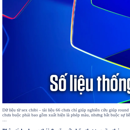
Dữ liệu từ sex chibi – tài liệu 66 chưa chỉ giúp nghiên cứu giúp roun
chưa buộc phải bao gồm xuất hiện là phép màu, nhưng bắt buộc sự liê
…