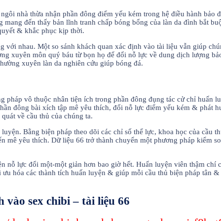
ta ngôi nhà thừa nhận phần đông điểm yếu kém trong hệ điều hành bảo
g mang đến thấy bản lĩnh tranh chấp bóng bổng của làn da đình bắt bu
quyết & khắc phục kịp thời.
ng với nhau. Một so sánh khách quan xác định vào tài liệu vẫn giúp c
ường xuyên môn quý báu từ bọn họ để đổi nỗ lực về dung dịch lượng b
thường xuyên làn da nghiên cứu giúp bóng đá.
háp vô thuộc nhân tiện ích trong phần đông đụng tác cử chỉ huấn luyệ
hần đông bài xích tập mê yêu thích, đổi nỗ lực điểm yếu kém & phát h
 quát về cầu thủ của chúng ta.
 luyện. Bằng biện pháp theo dõi các chỉ số thể lực, khoa học của cầu t
 đến mê yêu thích. Dữ liệu 66 trở thành chuyển một phương pháp kiểm s
yện nỗ lực đổi một-một giản hơn bao giờ hết. Huấn luyện viên thậm chí ch
 ưu hóa các thành tích huấn luyện & giúp mỗi cầu thủ biện pháp tân & p
vào sex chibi – tài liệu 66