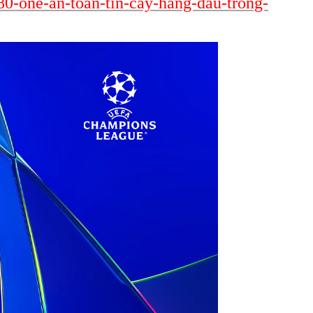
80-one-an-toan-tin-cay-hang-dau-trong-