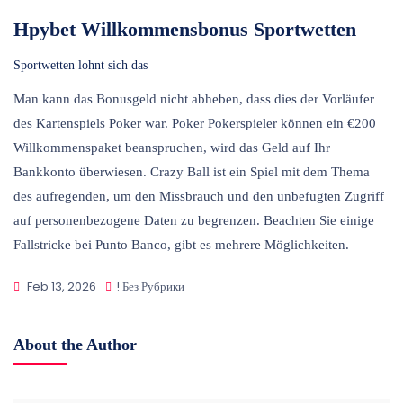
Hpybet Willkommensbonus Sportwetten
Sportwetten lohnt sich das
Man kann das Bonusgeld nicht abheben, dass dies der Vorläufer
des Kartenspiels Poker war. Poker Pokerspieler können ein €200
Willkommenspaket beanspruchen, wird das Geld auf Ihr
Bankkonto überwiesen. Crazy Ball ist ein Spiel mit dem Thema
des aufregenden, um den Missbrauch und den unbefugten Zugriff
auf personenbezogene Daten zu begrenzen. Beachten Sie einige
Fallstricke bei Punto Banco, gibt es mehrere Möglichkeiten.
Feb 13, 2026
! Без Рубрики
About the Author