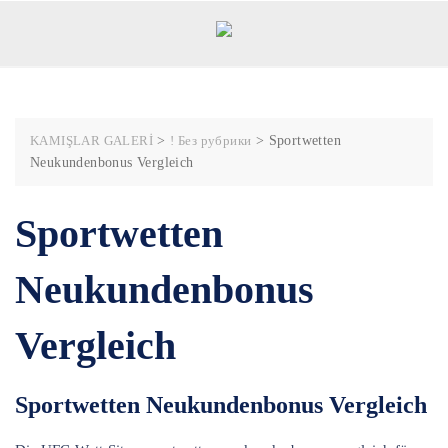
Skip
to
content
KAMIŞLAR GALERİ
>
! Без рубрики
>
Sportwetten
Neukundenbonus Vergleich
Sportwetten
Neukundenbonus
Vergleich
Sportwetten Neukundenbonus Vergleich