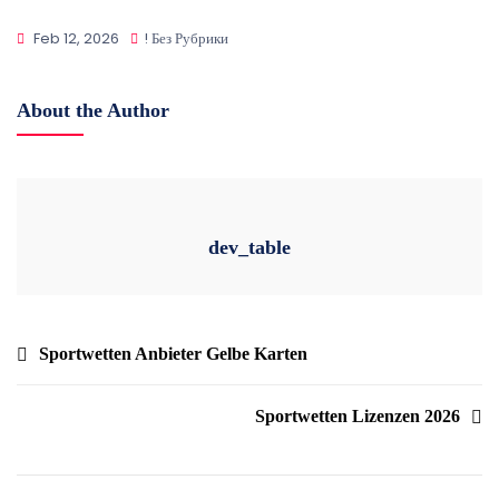
Feb 12, 2026
! Без Рубрики
About the Author
dev_table
Post
Sportwetten Anbieter Gelbe Karten
navigation
Sportwetten Lizenzen 2026