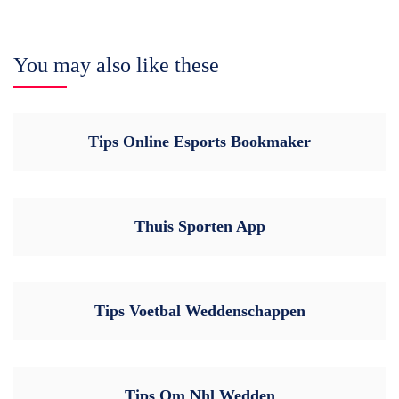
You may also like these
Tips Online Esports Bookmaker
Thuis Sporten App
Tips Voetbal Weddenschappen
Tips Om Nhl Wedden